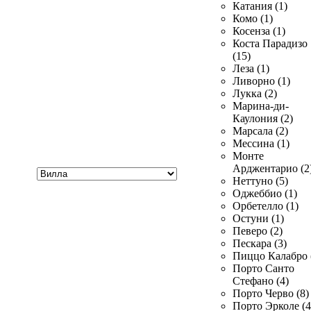
Катания (1)
Комо (1)
Косенза (1)
Коста Парадизо
(15)
Леза (1)
Ливорно (1)
Лукка (2)
Марина-ди-
Каулония (2)
Марсала (2)
Мессина (1)
Монте
Хочу
Арджентарио (2
купить
Неттуно (5)
Оджеббио (1)
Орбетелло (1)
Остуни (1)
Певеро (2)
Пескара (3)
Пиццо Калабро 
Порто Санто
Стефано (4)
Порто Черво (8)
Порто Эрколе (4