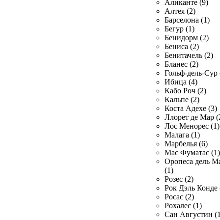
Аликанте (9)
Алтея (2)
Барселона (1)
Бегур (1)
Бенидорм (2)
Бениса (2)
Бенитачель (2)
Бланес (2)
Гольф-дель-Сур 
Ибица (4)
Кабо Роч (2)
Кальпе (2)
Коста Адехе (3)
Ллорет де Мар (
Лос Менорес (1)
Малага (1)
Марбелья (6)
Мас Фуматас (1)
Оропеса дель М
(1)
Розес (2)
Рок Дэль Конде 
Росас (2)
Рохалес (1)
Сан Августин (1