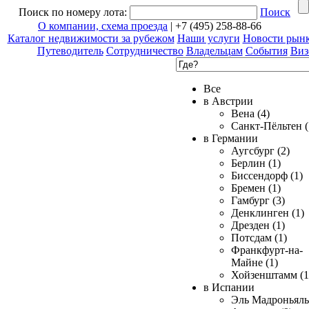
Поиск по номеру лота:
Поиск
О компании, схема проезда
| +7 (495) 258-88-66
Каталог недвижимости за рубежом
Наши услуги
Новости рын
Путеводитель
Сотрудничество
Владельцам
События
Виз
Все
в Австрии
Вена (4)
Санкт-Пёльтен (
в Германии
Аугсбург (2)
Берлин (1)
Биссендорф (1)
Бремен (1)
Гамбург (3)
Денклинген (1)
Дрезден (1)
Потсдам (1)
Франкфурт-на-
Майне (1)
Хойзенштамм (1
в Испании
Эль Мадроньяль 