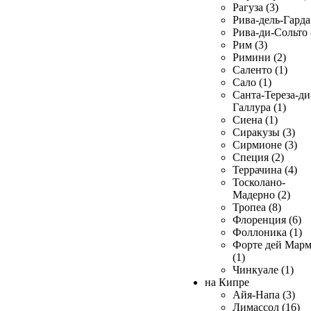
Рагуза (3)
Рива-дель-Гарда 
Рива-ди-Сольто 
Рим (3)
Римини (2)
Саленто (1)
Сало (1)
Санта-Тереза-ди
Галлура (1)
Сиена (1)
Сиракузы (3)
Сирмионе (3)
Специя (2)
Террачина (4)
Тосколано-
Мадерно (2)
Тропеа (8)
Флоренция (6)
Фоллоника (1)
Форте дей Мар
(1)
Чинкуале (1)
на Кипре
Айя-Напа (3)
Лимассол (16)