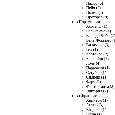
Пафос (6)
Пейя (2)
Полис (2)
Протарас (8)
в Португалии
Асотеяш (1)
Боликейме (1)
Вале до Лобо (2
Вале-Формозу (
Виламора (3)
Гиа (1)
Картейра (2)
Кашкайш (5)
Лоле (4)
Парражил (1)
Сетубал (1)
Силвеш (1)
Фару (2)
Фонте Санта (2)
Эшторил (2)
во Франции
Авиньон (1)
Антиб (3)
Бандоль (1)
Бюжа (1)