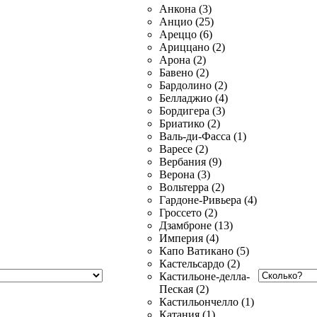
Анкона (3)
Анцио (25)
Ареццо (6)
Ариццано (2)
Арона (2)
Бавено (2)
Бардолино (2)
Белладжио (4)
Бордигера (3)
Бриатико (2)
Валь-ди-Фасса (1)
Варесе (2)
Вербания (9)
Верона (3)
Вольтерра (2)
Гардоне-Ривьера (4)
Гроссето (2)
Дзамброне (13)
Империя (4)
Капо Ватикано (5)
Кастельсардо (2)
Кастильоне-делла-
Пеская (2)
Кастильончелло (1)
Катания (1)