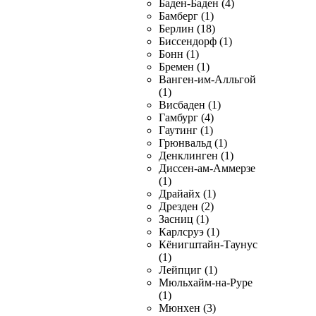
Баден-Баден (4)
Бамберг (1)
Берлин (18)
Биссендорф (1)
Бонн (1)
Бремен (1)
Ванген-им-Алльгой
(1)
Висбаден (1)
Гамбург (4)
Гаутинг (1)
Грюнвальд (1)
Денклинген (1)
Диссен-ам-Аммерзе
(1)
Драйайх (1)
Дрезден (2)
Засниц (1)
Карлсруэ (1)
Кёнигштайн-Таунус
(1)
Лейпциг (1)
Мюльхайм-на-Руре
(1)
Мюнхен (3)