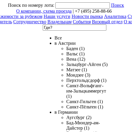
Поиск по номеру лота:
Поиск
О компании, схема проезда
| +7 (495) 258-88-66
ижимости за рубежом
Наши услуги
Новости рынка
Аналитика
Ст
дитель
Сотрудничество
Владельцам
События
Визовый отдел
О к
Все
в Австрии
Баден (1)
Вальс (1)
Вена (12)
Зальцбург-Айген (5)
Матзее (1)
Мондзее (3)
Перхтольдсдорф (1)
Санкт-Вольфганг-
им-Зальцкаммергут
(1)
Санкт-Гильген (1)
Санкт-Пёльтен (1)
в Германии
Аугсбург (2)
Бад-Мюндер-ам-
Дайстер (1)