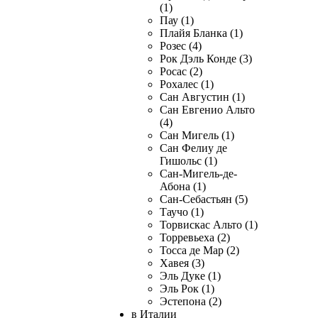
(1)
Пау (1)
Плайя Бланка (1)
Розес (4)
Рок Дэль Конде (3)
Росас (2)
Рохалес (1)
Сан Августин (1)
Сан Евгенио Альто
(4)
Сан Мигель (1)
Сан Фелиу де
Гишольс (1)
Сан-Мигель-де-
Абона (1)
Сан-Себастьян (5)
Таучо (1)
Торвискас Альто (1)
Торревьеха (2)
Тосса де Мар (2)
Хавея (3)
Эль Дуке (1)
Эль Рок (1)
Эстепона (2)
в Италии