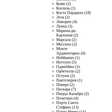
Комо (2)
Косенза (1)
Коста Парадизо (18)
Леза (2)
Ливорно (4)
Лукка (3)
Марина-ди-
Каулония (2)
Марсала (2)
Мессина (2)
Монте
Арджентарио (4)
Неббьюно (1)
Неттуно (5)
Оджеббио (3)
Орбетелло (2)
Остуни (2)
Пантелерия (1)
Певеро (2)
Пескара (7)
Пиццо Калабро (2)
Позитано (4)
Порто Санто
Стефано (13)
Порто Черво (14)