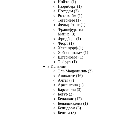
Нойзес (1)
Нюрнберг (1)
Потсдам (2)
Розенхайм (1)
Тегернзее (1)
Фельдафинг (1)
Франкфурт-на-
Майне (3)
Фридберг (1)
Фюрт (1)
Хехендорф (1)
Хойзенштамм (1)
Штарнберг (1)
Эрфурт (1)
в Испании
Эль Мадроньяль (2)
Аликанте (16)
Алтея (7)
Аржентона (1)
Барселона (3)
Бегур (2)
Бенаавис (12)
Бенальмадена (1)
Бенидорм (3)
Бениса (3)