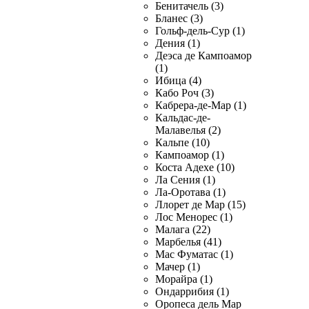
Бенитачель (3)
Бланес (3)
Гольф-дель-Сур (1)
Дения (1)
Деэса де Кампоамор
(1)
Ибица (4)
Кабо Роч (3)
Кабрера-де-Мар (1)
Кальдас-де-
Малавелья (2)
Кальпе (10)
Кампоамор (1)
Коста Адехе (10)
Ла Сения (1)
Ла-Оротава (1)
Ллорет де Мар (15)
Лос Менорес (1)
Малага (22)
Марбелья (41)
Мас Фуматас (1)
Мачер (1)
Морайра (1)
Ондаррибия (1)
Оропеса дель Мар