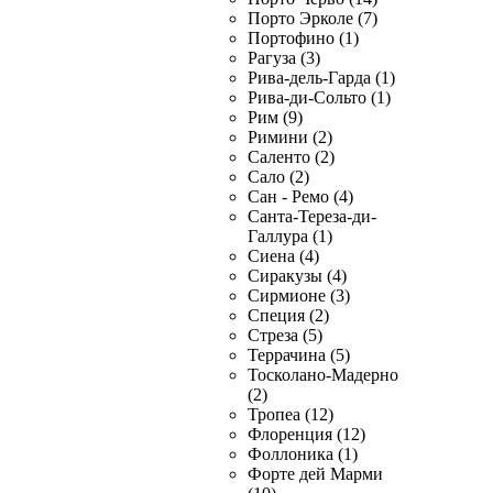
Порто Эрколе (7)
Портофино (1)
Рагуза (3)
Рива-дель-Гарда (1)
Рива-ди-Сольто (1)
Рим (9)
Римини (2)
Саленто (2)
Сало (2)
Сан - Ремо (4)
Санта-Тереза-ди-
Галлура (1)
Сиена (4)
Сиракузы (4)
Сирмионе (3)
Специя (2)
Стреза (5)
Террачина (5)
Тосколано-Мадерно
(2)
Тропеа (12)
Флоренция (12)
Фоллоника (1)
Форте дей Марми