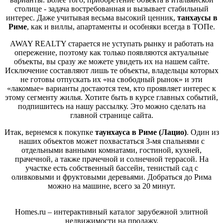
столице - задача востребованная и вызывает стабильный
интерес. Даже учитывая весьма высокий ценник,
танхаусы в
Риме
, как и виллы, апартаменты и особняки всегда в ТОПе.
AWAY REALTY старается не уступать рынку и работать на
опережение, поэтому как только появляются актуальные
объекты, вы сразу же можете увидеть их на нашем сайте.
Исключение составляют лишь те объекты, владельцы которых
не готовы отпускать их «на свободный рынок» и эти
«лакомые» варианты достаются тем, кто проявляет интерес к
этому сегменту жилья. Хотите быть в курсе главных событий,
подпишитесь на нашу рассылку. Это можно сделать на
главной странице сайта.
Итак, вернемся к покупке
таунхауса в Риме (Лацио)
. Один из
наших объектов может похвастаться 3-мя спальнями с
отдельными ванными комнатами, гостиной, кухней,
прачечной, а также прачечной и солнечной террасой. На
участке есть собственный бассейн, тенистый сад с
оливковыми и фруктовыми деревьями. Добраться до Рима
можно на машине, всего за 20 минут.
Homes.ru – интерактивный каталог зарубежной элитной
недвижимости на продажу.