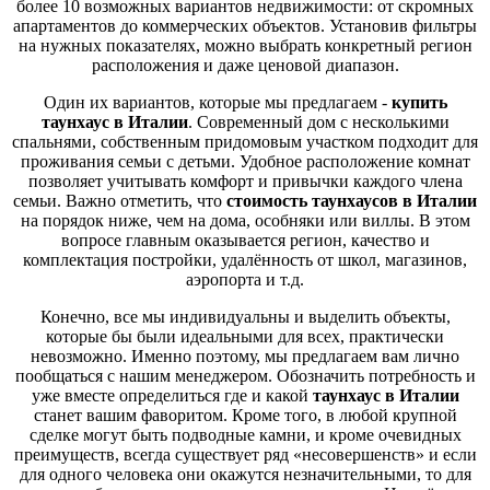
более 10 возможных вариантов недвижимости: от скромных
апартаментов до коммерческих объектов. Установив фильтры
на нужных показателях, можно выбрать конкретный регион
расположения и даже ценовой диапазон.
Один их вариантов, которые мы предлагаем -
купить
таунхаус в Италии
. Современный дом с несколькими
спальнями, собственным придомовым участком подходит для
проживания семьи с детьми. Удобное расположение комнат
позволяет учитывать комфорт и привычки каждого члена
семьи. Важно отметить, что
стоимость таунхаусов в Италии
на порядок ниже, чем на дома, особняки или виллы. В этом
вопросе главным оказывается регион, качество и
комплектация постройки, удалённость от школ, магазинов,
аэропорта и т.д.
Конечно, все мы индивидуальны и выделить объекты,
которые бы были идеальными для всех, практически
невозможно. Именно поэтому, мы предлагаем вам лично
пообщаться с нашим менеджером. Обозначить потребность и
уже вместе определиться где и какой
таунхаус в Италии
станет вашим фаворитом. Кроме того, в любой крупной
сделке могут быть подводные камни, и кроме очевидных
преимуществ, всегда существует ряд «несовершенств» и если
для одного человека они окажутся незначительными, то для