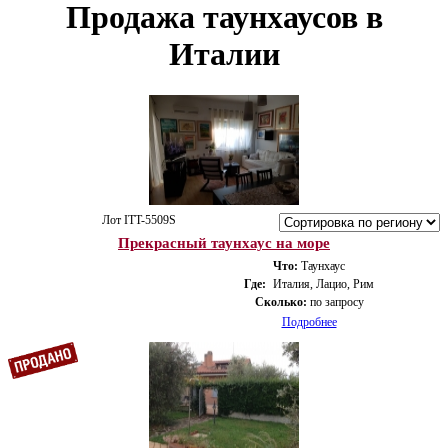
Продажа таунхаусов в
Италии
Лот ITT-5509S
Прекрасный таунхаус на море
Что:
Таунхаус
Где:
Италия, Лацио, Рим
Сколько:
по запросу
Подробнее