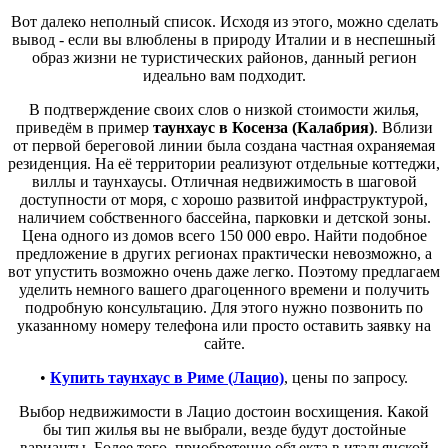
Вот далеко неполный список. Исходя из этого, можно сделать
вывод - если вы влюблены в природу Италии и в неспешный
образ жизни не туристических районов, данный регион
идеально вам подходит.
В подтверждение своих слов о низкой стоимости жилья,
приведём в пример
таунхаус в Косенза (Калабрия)
. Вблизи
от первой береговой линии была создана частная охраняемая
резиденция. На её территории реализуют отдельные коттеджи,
виллы и таунхаусы. Отличная недвижимость в шаговой
доступности от моря, с хорошо развитой инфраструктурой,
наличием собственного бассейна, парковки и детской зоны.
Цена одного из домов всего 150 000 евро. Найти подобное
предложение в других регионах практически невозможно, а
вот упустить возможно очень даже легко. Поэтому предлагаем
уделить немного вашего драгоценного времени и получить
подробную консультацию. Для этого нужно позвонить по
указанному номеру телефона или просто оставить заявку на
сайте.
•
Купить таунхаус в Риме (Лацио)
, цены по запросу.
Выбор недвижимости в Лацио достоин восхищения. Какой
бы тип жилья вы не выбрали, везде будут достойные
варианты. Более того, приобретение объекта в итальянской