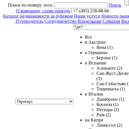
Поиск по номеру лота:
Поиск
О компании, схема проезда
| +7 (495) 258-88-66
Каталог недвижимости за рубежом
Наши услуги
Новости рын
Путеводитель
Сотрудничество
Владельцам
События
Виз
Все
в Австрии
Вена (1)
в Германии
Берлин (1)
в Испании
Аликанте (2)
Сан-Жуст-Десве
(3)
Сан-Себастьян (
Торревьеха (1)
в Италии
Хочу
Дзамброне (1)
купить
Косенза (1)
Пескара (2)
Рим (2)
на Кипре
Лимассол (2)