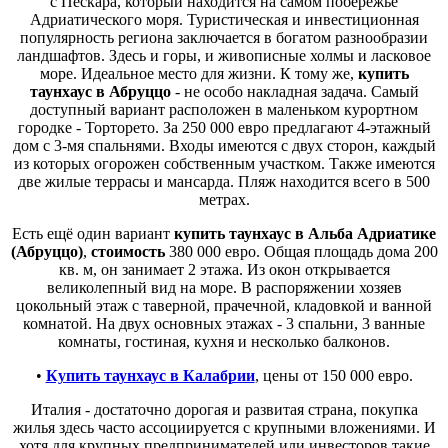
с Пескара, который находится на самом побережье
Адриатического моря. Туристическая и инвестиционная
популярность региона заключается в богатом разнообразии
ландшафтов. Здесь и горы, и живописные холмы и ласковое
море. Идеальное место для жизни. К тому же,
купить
таунхаус в Абруццо
- не особо накладная задача. Самый
доступный вариант расположен в маленьком курортном
городке - Торторето. За 250 000 евро предлагают 4-этажный
дом с 3-мя спальнями. Входы имеются с двух сторон, каждый
из которых огорожен собственным участком. Также имеются
две жилые террасы и мансарда. Пляж находится всего в 500
метрах.
Есть ещё один вариант
купить таунхаус в Альба Адриатике
(Абруццо)
,
стоимость
380 000 евро. Общая площадь дома 200
кв. м, он занимает 2 этажа. Из окон открывается
великолепный вид на море. В распоряжении хозяев
цокольный этаж с таверной, прачечной, кладовкой и ванной
комнатой. На двух основных этажах - 3 спальни, 3 ванные
комнаты, гостиная, кухня и несколько балконов.
•
Купить таунхаус в Калабрии
, цены от 150 000 евро.
Италия - достаточно дорогая и развитая страна, покупка
жилья здесь часто ассоциируется с крупными вложениями. И
хотя для крупных предпринимателей или инвесторов такие