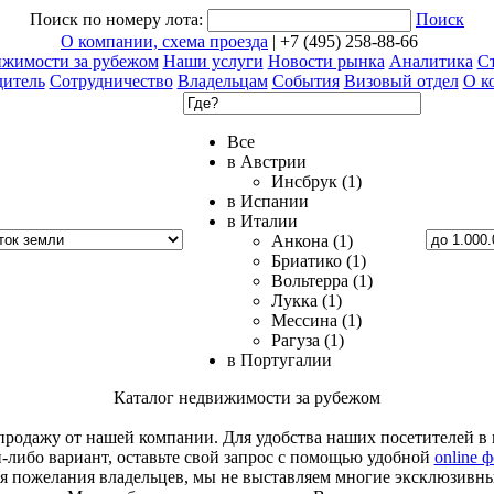
Поиск по номеру лота:
Поиск
О компании, схема проезда
| +7 (495) 258-88-66
ижимости за рубежом
Наши услуги
Новости рынка
Аналитика
Ст
дитель
Сотрудничество
Владельцам
События
Визовый отдел
О к
Все
в Австрии
Инсбрук (1)
в Испании
в Италии
Анкона (1)
Бриатико (1)
Вольтерра (1)
Лукка (1)
Мессина (1)
Рагуза (1)
в Португалии
Каталог недвижимости за рубежом
родажу от нашей компании. Для удобства наших посетителей в к
й-либо вариант, оставьте свой запрос с помощью удобной
online 
я пожелания владельцев, мы не выставляем многие эксклюзивн