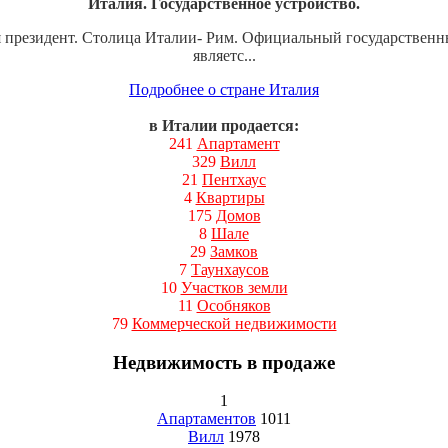
Италия. Государственное устройство.
ся президент. Столица Италии- Рим. Официальный государствен
являетс...
Подробнее о стране Италия
в Италии продается:
241
Апартамент
329
Вилл
21
Пентхаус
4
Квартиры
175
Домов
8
Шале
29
Замков
7
Таунхаусов
10
Участков земли
11
Особняков
79
Коммерческой недвижимости
Недвижимость в продаже
1
Апартаментов
1011
Вилл
1978