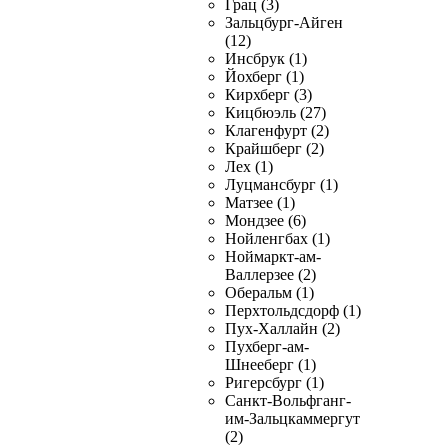
Грац (3)
Зальцбург-Айген
(12)
Инсбрук (1)
Йохберг (1)
Кирхберг (3)
Кицбюэль (27)
Клагенфурт (2)
Крайшберг (2)
Лех (1)
Луцмансбург (1)
Матзее (1)
Мондзее (6)
Нойленгбах (1)
Ноймаркт-ам-
Валлерзее (2)
Оберальм (1)
Перхтольдсдорф (1)
Пух-Халлайн (2)
Пухберг-ам-
Шнееберг (1)
Ригерсбург (1)
Санкт-Вольфганг-
им-Зальцкаммергут
(2)