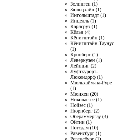
Золинген (1)
Зюльцхайн (1)
Ингольштадт (1)
Инцелль (1)
Карлсруэ (1)
Кёльн (4)
Кёнигштайн (1)
Кёнигштайн-Таунус
(1)
Кронберг (1)
Леверкузен (1)
Лейпциг (2)
Луфткурорт-
Люкендорф (1)
Мюльхайм-на-Руре
(1)
Мюнхен (20)
Николасзее (1)
Нойзес (1)
Нюрнберг (2)
Обераммергау (3)
Ойтин (1)
Потсдам (10)
Равенсбург (1)
Регенсбург (1)