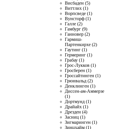
Висбаден (5)
Виттлих (1)
Ворпсведе (1)
Вунсторф (1)
Галле (2)
Гамбург (9)
Ганновер (2)
Гармиш-
Партенкирхе (2)
Гаутинг (1)
Гермеринг (1)
Грабау (1)
Грос-Лукков (1)
Гросберен (1)
Гроссайтинген (1)
Грюнвальд (2)
Денклинген (1)
Диссен-ам-Аммерзе
(1)
Дортмунд (1)
Драйайх (1)
Дрезден (4)
Засниц (1)
Зигмаринген (1)
Зинцхайм (1)