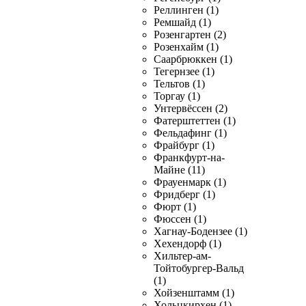
Реллинген (1)
Ремшайд (1)
Розенгартен (2)
Розенхайм (1)
Саарбрюккен (1)
Тегернзее (1)
Тельтов (1)
Торгау (1)
Унтервёссен (2)
Фатерштеттен (1)
Фельдафинг (1)
Фрайбург (1)
Франкфурт-на-
Майне (11)
Фрауенмарк (1)
Фридберг (1)
Фюрт (1)
Фюссен (1)
Хагнау-Бодензее (1)
Хехендорф (1)
Хильтер-ам-
Тойтобургер-Вальд
(1)
Хойзенштамм (1)
Хольцкирхен (1)