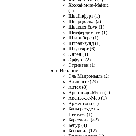
Хоххайм-на-Майне
(1)
Швайнфурт (1)
Шварцвальд (2)
Шварценбрук (1)
Шнефердинген (1)
Штарнберг (1)
Штральзунд (1)
Штутгарт (6)
Энген (1)
Эрфурт (2)
Этринген (1)
в Испании
Эль Мадроньяль (2)
Аликанте (29)
Алтея (8)
Аренис-де-Мунт (1)
Ареньс-де-Мар (1)
Аржентона (1)
Баньерес-дель-
Пенедес (1)
Барселона (42)
Бегур (4)
Бенаавис (12)