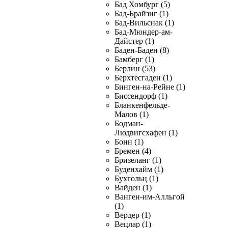
Бад Хомбург (5)
Бад-Брайзиг (1)
Бад-Вильснак (1)
Бад-Мюндер-ам-
Дайстер (1)
Баден-Баден (8)
Бамберг (1)
Берлин (53)
Берхтесгаден (1)
Бинген-на-Рейне (1)
Биссендорф (1)
Бланкенфельде-
Малов (1)
Бодман-
Людвигсхафен (1)
Бонн (1)
Бремен (4)
Бризеланг (1)
Буденхайм (1)
Бухгольц (1)
Вайден (1)
Ванген-им-Алльгой
(1)
Вердер (1)
Вецлар (1)