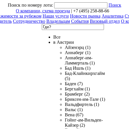
Поиск по номеру лота:
Поиск
О компании, схема проезда
| +7 (495) 258-88-66
ижимости за рубежом
Наши услуги
Новости рынка
Аналитика
Ст
дитель
Сотрудничество
Владельцам
События
Визовый отдел
О к
Все
в Австрии
Айзенэрц (1)
Аннаберг (1)
Аннаберг-им-
Ламмерталь (1)
Бад Ишль (1)
Бад-Клайнкирхгайм
(5)
Баден (7)
Бергхайм (1)
Брамберг (2)
Бриксен-им-Тале (1)
Вальдфиртель (1)
Вальс (1)
Вена (67)
Гойнг-ам-Вильден-
Кайзер (2)