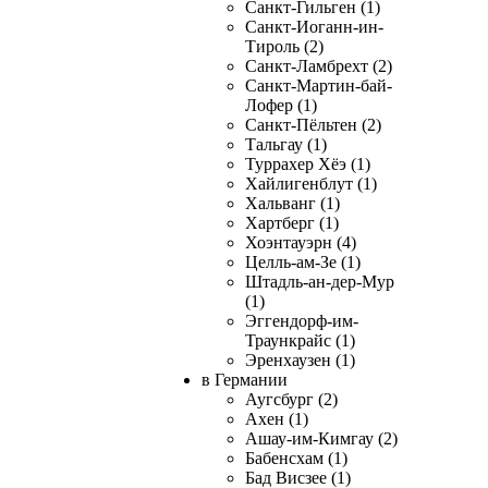
Санкт-Гильген (1)
Санкт-Иоганн-ин-
Тироль (2)
Санкт-Ламбрехт (2)
Санкт-Мартин-бай-
Лофер (1)
Санкт-Пёльтен (2)
Тальгау (1)
Туррахер Хёэ (1)
Хайлигенблут (1)
Хальванг (1)
Хартберг (1)
Хоэнтауэрн (4)
Целль-ам-Зе (1)
Штадль-ан-дер-Мур
(1)
Эггендорф-им-
Траункрайс (1)
Эренхаузен (1)
в Германии
Аугсбург (2)
Ахен (1)
Ашау-им-Кимгау (2)
Бабенсхам (1)
Бад Висзее (1)