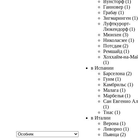
Вунсторф (1)
Ганновер (1)
Грабау (1)
Зигмаринген (1)
Луфткурорт-
Люкендорф (1)
Мюнхен (3)
Николасзее (1)
Потсдам (2)
Ремшайд (1)
Хоххайм-на-Ма
(1)
в Испании
Барселона (2)
Гуим (1)
Камбрильс (1)
Малага (1)
Марбелья (1)
Сан Евгенио Ал
(1)
Тиас (1)
в Италии
Верона (1)
Ливорно (1)
Хочу
Пьянца (2)
купить