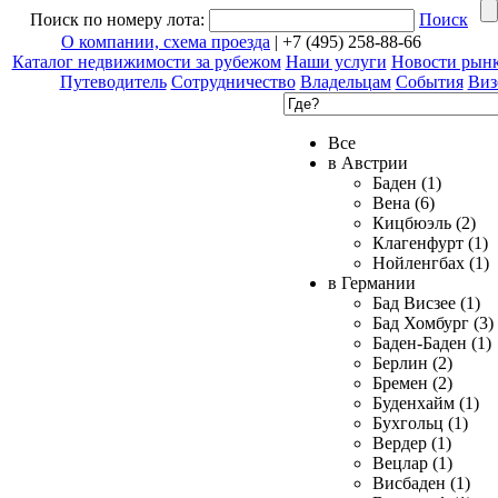
Поиск по номеру лота:
Поиск
О компании, схема проезда
| +7 (495) 258-88-66
Каталог недвижимости за рубежом
Наши услуги
Новости рын
Путеводитель
Сотрудничество
Владельцам
События
Виз
Все
в Австрии
Баден (1)
Вена (6)
Кицбюэль (2)
Клагенфурт (1)
Нойленгбах (1)
в Германии
Бад Висзее (1)
Бад Хомбург (3)
Баден-Баден (1)
Берлин (2)
Бремен (2)
Буденхайм (1)
Бухгольц (1)
Вердер (1)
Вецлар (1)
Висбаден (1)