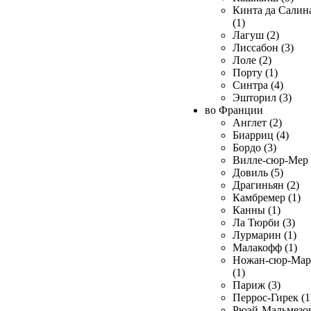
Кинта да Салин
(1)
Лагуш (2)
Лиссабон (3)
Лоле (2)
Порту (1)
Синтра (4)
Эшторил (3)
во Франции
Англет (2)
Биарриц (4)
Бордо (3)
Вилле-сюр-Мер 
Довиль (5)
Драгиньян (2)
Камбремер (1)
Канны (1)
Ла Тюрби (3)
Лурмарин (1)
Малакофф (1)
Ножан-сюр-Ма
(1)
Париж (3)
Перрос-Гирек (1
Рюэй-Мальмезо