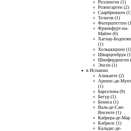
Реллинген (1)
Розенгартен (2)
Саарбрюккен (1
Тельтов (1)
Фатерштеттен (1
Франкфурт-на-
Майне (6)
Хагнау-Бодензе
(1)
Хольцкирхен (1
Шварценбрук (1
Шнефердинген (
Энген (1)
в Испании
Аликанте (2)
Аренис-де-Мун
(1)
Барселона (9)
Бегур (1)
Бениса (1)
Валь-де-Сан-
Висенте (1)
Кабрера-де-Мар 
Кабрилс (1)
Кальдас-де-