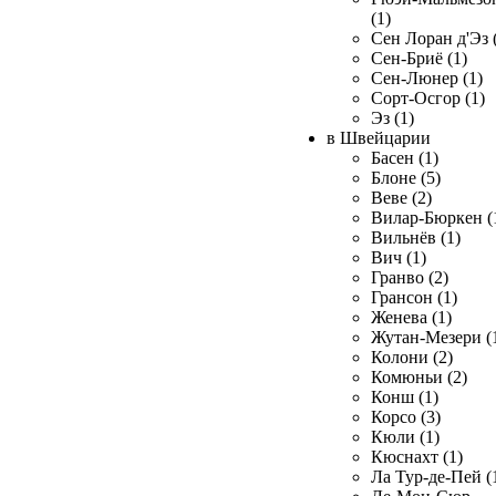
(1)
Сен Лоран д'Эз 
Сен-Бриё (1)
Сен-Люнер (1)
Сорт-Осгор (1)
Эз (1)
в Швейцарии
Басен (1)
Блоне (5)
Веве (2)
Вилар-Бюркен (
Вильнёв (1)
Вич (1)
Гранво (2)
Грансон (1)
Женева (1)
Жутан-Мезери (
Колони (2)
Комюньи (2)
Конш (1)
Корсо (3)
Кюли (1)
Кюснахт (1)
Ла Тур-де-Пей (