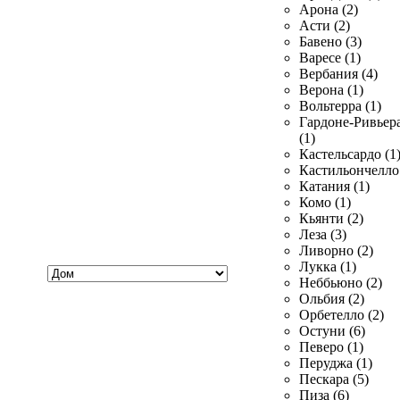
Арона (2)
Асти (2)
Бавено (3)
Варесе (1)
Вербания (4)
Верона (1)
Вольтерра (1)
Гардоне-Ривьер
(1)
Кастельсардо (1
Кастильончелло 
Катания (1)
Комо (1)
Кьянти (2)
Леза (3)
Ливорно (2)
Хочу
Лукка (1)
купить
Неббьюно (2)
Ольбия (2)
Орбетелло (2)
Остуни (6)
Певеро (1)
Перуджа (1)
Пескара (5)
Пиза (6)