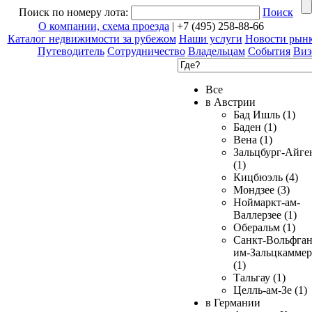
Поиск по номеру лота:
Поиск
О компании, схема проезда
| +7 (495) 258-88-66
Каталог недвижимости за рубежом
Наши услуги
Новости рын
Путеводитель
Сотрудничество
Владельцам
События
Виз
Все
в Австрии
Бад Ишль (1)
Баден (1)
Вена (1)
Зальцбург-Айге
(1)
Кицбюэль (4)
Мондзее (3)
Ноймаркт-ам-
Валлерзее (1)
Оберальм (1)
Санкт-Вольфган
им-Зальцкаммер
(1)
Тальгау (1)
Целль-ам-Зе (1)
в Германии