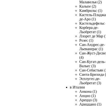
Малавелья (2)
Кальпе (2)
Камбрильс (1)
Кастель-Пладжа
де-Аро (1)
Кастельдефельс 
Корбера-де-
Льобрегат (1)
Ллорет де Мар (
Розес (1)
Сан-Андрес-де-
Льеванерас (1)
Сан-Жуст-Десве
(4)
Сан-Кугат-дель-
Вальес (3)
Сан-Себастьян (
Санта-Брихида (
Эсплугес-де-
Льобрегат (3)
в Италии
Анкона (1)
Анцио (1)
Ареццо (3)
Ариццано (1)