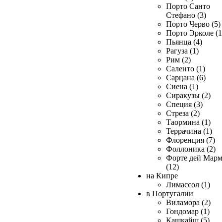
Порто Санто
Стефано (3)
Порто Черво (5)
Порто Эрколе (1
Пьянца (4)
Рагуза (1)
Рим (2)
Саленто (1)
Сарцана (6)
Сиена (1)
Сиракузы (2)
Специя (3)
Стреза (2)
Таормина (1)
Террачина (1)
Флоренция (7)
Фоллоника (2)
Форте дей Мар
(12)
на Кипре
Лимассол (1)
в Португалии
Виламора (2)
Гондомар (1)
Кашкайш (5)