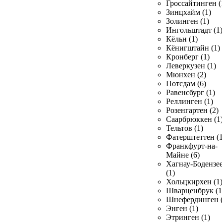
Гроссайтинген (
Зинцхайм (1)
Золинген (1)
Ингольштадт (1
Кёльн (1)
Кёнигштайн (1)
Кронберг (1)
Леверкузен (1)
Мюнхен (2)
Потсдам (6)
Равенсбург (1)
Реллинген (1)
Розенгартен (2)
Саарбрюккен (1
Тельтов (1)
Фатерштеттен (1
Франкфурт-на-
Майне (6)
Хагнау-Бодензе
(1)
Хольцкирхен (1
Шварценбрук (1
Шнефердинген (
Энген (1)
Этринген (1)