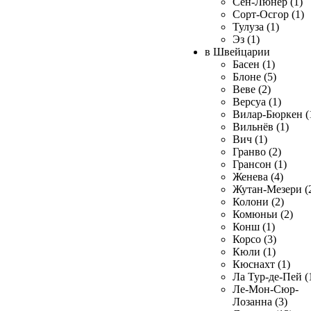
Сен-Люнер (1)
Сорт-Осгор (1)
Тулуза (1)
Эз (1)
в Швейцарии
Басен (1)
Блоне (5)
Веве (2)
Версуа (1)
Вилар-Бюркен (
Вильнёв (1)
Вич (1)
Гранво (2)
Грансон (1)
Женева (4)
Жутан-Мезери (
Колони (2)
Комюньи (2)
Конш (1)
Корсо (3)
Кюли (1)
Кюснахт (1)
Ла Тур-де-Пей (
Ле-Мон-Сюр-
Лозанна (3)