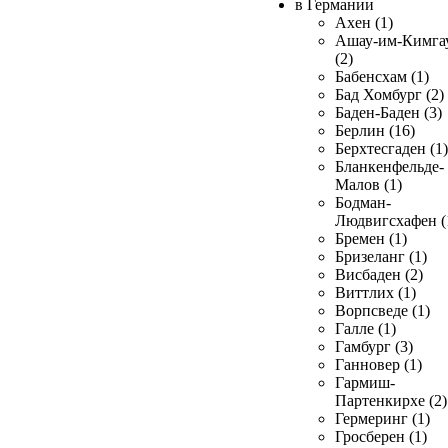
в Германии
Ахен (1)
Ашау-им-Кимга
(2)
Бабенсхам (1)
Бад Хомбург (2)
Баден-Баден (3)
Берлин (16)
Берхтесгаден (1)
Бланкенфельде-
Малов (1)
Бодман-
Людвигсхафен (
Бремен (1)
Бризеланг (1)
Висбаден (2)
Виттлих (1)
Ворпсведе (1)
Галле (1)
Гамбург (3)
Ганновер (1)
Гармиш-
Партенкирхе (2)
Гермеринг (1)
Гросберен (1)