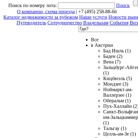
Поиск по номеру лота:
Поиск
О компании, схема проезда
| +7 (495) 258-88-66
Каталог недвижимости за рубежом
Наши услуги
Новости рын
Путеводитель
Сотрудничество
Владельцам
События
Виз
Все
в Австрии
Бад Ишль (1)
Баден (2)
Вена (7)
Зальцбург-Айге
(1)
Кицбюэль (5)
Мондзее (3)
Ноймаркт-ам-
Валлерзее (1)
Оберальм (1)
Пух-Халлайн (2
Санкт-Вольфган
им-Зальцкаммер
(1)
Тальгау (1)
Целль-ам-Зе (1)