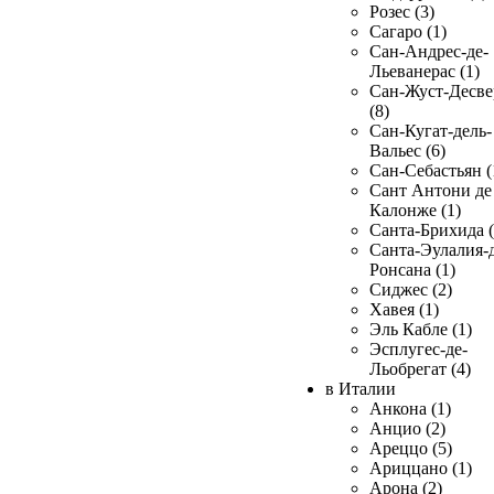
Розес (3)
Сагаро (1)
Сан-Андрес-де-
Льеванерас (1)
Сан-Жуст-Десве
(8)
Сан-Кугат-дель-
Вальес (6)
Сан-Себастьян (
Сант Антони де
Калонже (1)
Санта-Брихида (
Санта-Эулалия-д
Ронсана (1)
Сиджес (2)
Хавея (1)
Эль Кабле (1)
Эсплугес-де-
Льобрегат (4)
в Италии
Анкона (1)
Анцио (2)
Ареццо (5)
Ариццано (1)
Арона (2)