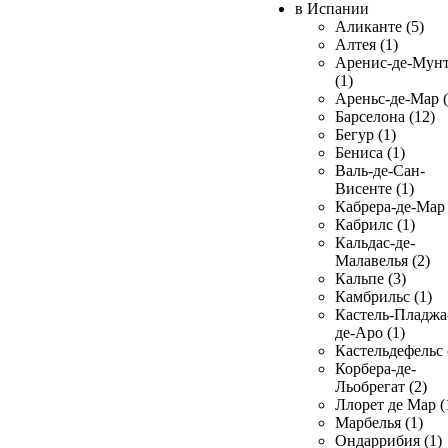
в Испании
Аликанте (5)
Алтея (1)
Аренис-де-Мун
(1)
Ареньс-де-Мар (
Барселона (12)
Бегур (1)
Бениса (1)
Валь-де-Сан-
Висенте (1)
Кабрера-де-Мар 
Кабрилс (1)
Кальдас-де-
Малавелья (2)
Кальпе (3)
Камбрильс (1)
Кастель-Пладжа
де-Аро (1)
Кастельдефельс 
Корбера-де-
Льобрегат (2)
Ллорет де Мар (
Марбелья (1)
Ондаррибия (1)