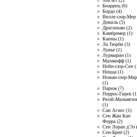
Англет (2)
Биарриц (6)
Бордо (4)
Вилле-сюр-Мер 
Довиль (5)
Драгиньян (2)
Камбремер (1)
Канны (1)
Ла Тюрби (3)
Лувье (1)
Лурмарин (1)
Малакофф (1)
Нейи-сюр-Сен (
Ницца (1)
Ножан-сюр-Ма
(1)
Париж (7)
Перрос-Гирек (1
Рюэй-Мальмезо
(1)
Сан Агнес (1)
Сен Жан Кап
Ферра (2)
Сен Лоран д'Эз 
Сен-Бриё (2)