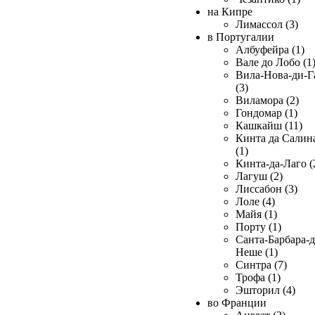
на Кипре
Лимассол (3)
в Португалии
Албуфейра (1)
Вале до Лобо (1
Вила-Нова-ди-Г
(3)
Виламора (2)
Гондомар (1)
Кашкайш (11)
Кинта да Салин
(1)
Кинта-да-Лаго (
Лагуш (2)
Лиссабон (3)
Лоле (4)
Майя (1)
Порту (1)
Санта-Барбара-д
Неше (1)
Синтра (7)
Трофа (1)
Эшторил (4)
во Франции