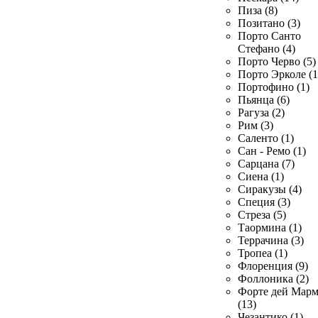
Пиза (8)
Позитано (3)
Порто Санто
Стефано (4)
Порто Черво (5)
Порто Эрколе (1
Портофино (1)
Пьянца (6)
Рагуза (2)
Рим (3)
Саленто (1)
Сан - Ремо (1)
Сарцана (7)
Сиена (1)
Сиракузы (4)
Специя (3)
Стреза (5)
Таормина (1)
Террачина (3)
Тропеа (1)
Флоренция (9)
Фоллоника (2)
Форте дей Мар
(13)
Чезантико (1)