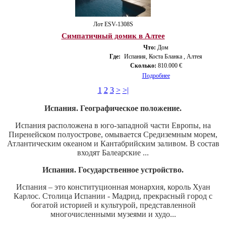
Лот ESV-1308S
Симпатичный домик в Алтее
Что:
Дом
Где:
Испания, Коста Бланка , Алтея
Сколько:
810.000 €
Подробнее
1
2
3
>
>|
Испания. Географическое положение.
Испания расположена в юго-западной части Европы, на
Пиренейском полуострове, омывается Средиземным морем,
Атлантическим океаном и Кантабрийским заливом. В состав
входят Балеарские ...
Испания. Государственное устройство.
Испания – это конституционная монархия, король Хуан
Карлос. Столица Испании - Мадрид, прекрасный город с
богатой историей и культурой, представленной
многочисленными музеями и худо...