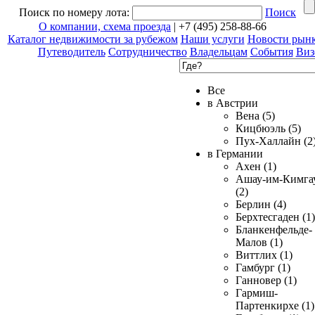
Поиск по номеру лота:
Поиск
О компании, схема проезда
| +7 (495) 258-88-66
Каталог недвижимости за рубежом
Наши услуги
Новости рын
Путеводитель
Сотрудничество
Владельцам
События
Виз
Все
в Австрии
Вена (5)
Кицбюэль (5)
Пух-Халлайн (2
в Германии
Ахен (1)
Ашау-им-Кимга
(2)
Берлин (4)
Берхтесгаден (1)
Бланкенфельде-
Малов (1)
Виттлих (1)
Гамбург (1)
Ганновер (1)
Гармиш-
Партенкирхе (1)