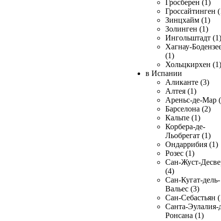
Гросберен (1)
Гроссайтинген (
Зинцхайм (1)
Золинген (1)
Ингольштадт (1
Хагнау-Бодензе
(1)
Хольцкирхен (1
в Испании
Аликанте (3)
Алтея (1)
Ареньс-де-Мар (
Барселона (2)
Кальпе (1)
Корбера-де-
Льобрегат (1)
Ондаррибия (1)
Розес (1)
Сан-Жуст-Десве
(4)
Сан-Кугат-дель-
Вальес (3)
Сан-Себастьян (
Санта-Эулалия-д
Ронсана (1)