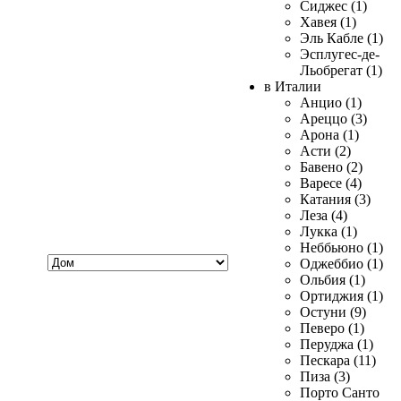
Сиджес (1)
Хавея (1)
Эль Кабле (1)
Эсплугес-де-
Льобрегат (1)
в Италии
Анцио (1)
Ареццо (3)
Арона (1)
Асти (2)
Бавено (2)
Варесе (4)
Катания (3)
Леза (4)
Лукка (1)
Неббьюно (1)
Хочу
Оджеббио (1)
купить
Ольбия (1)
Ортиджия (1)
Остуни (9)
Певеро (1)
Перуджа (1)
Пескара (11)
Пиза (3)
Порто Санто