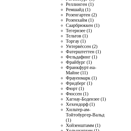
Реллинген (1)
Ремшайд (1)
Розенгартен (2)
Розенхайм (1)
Саарбрюккен (1)
Тегернзее (1)
Тельтов (1)
Торгау (1)
Унтервёссен (2)
Фатерштеттен (1)
Фельдафинг (1)
Фрайбург (1)
Франкфурт-на-
Майне (11)
Фрауенмарк (1)
Фридберг (1)
Фюрт (1)
Фюссен (1)
Хагнау-Бодензее (1)
Хехендорф (1)
Хильтер-ам-
Тойтобургер-Вальд
(1)
Хойзенштамм (1)
Хольцкирхен (1)