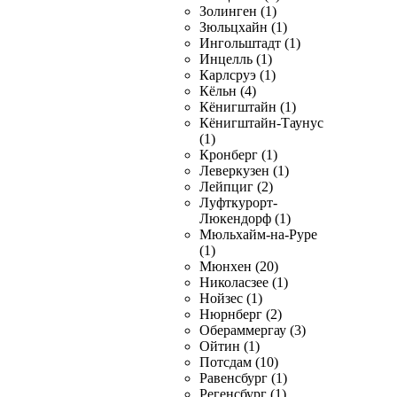
Золинген (1)
Зюльцхайн (1)
Ингольштадт (1)
Инцелль (1)
Карлсруэ (1)
Кёльн (4)
Кёнигштайн (1)
Кёнигштайн-Таунус
(1)
Кронберг (1)
Леверкузен (1)
Лейпциг (2)
Луфткурорт-
Люкендорф (1)
Мюльхайм-на-Руре
(1)
Мюнхен (20)
Николасзее (1)
Нойзес (1)
Нюрнберг (2)
Обераммергау (3)
Ойтин (1)
Потсдам (10)
Равенсбург (1)
Регенсбург (1)