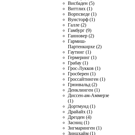
Висбаден (5)
Виттлих (1)
Ворпсведе (1)
Вунсторф (1)
Галле (2)
Гамбург (9)
Ганновер (2)
Гармиш-
Партенкирхе (2)
Гаутинг (1)
Гермеринг (1)
Грабау (1)
Грос-Лукков (1)
Гросберен (1)
Гроссайтинген (1)
Грюнвальд (2)
Денклинген (1)
Диссен-ам-Аммерзе
(1)
Дортмунд (1)
Драйайх (1)
Дрезден (4)
Засниц (1)
Зигмаринген (1)
Зинцхайм (1)