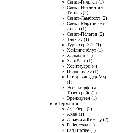
Санкт-Гильген (1)
Санкт-Иоганн-ин-
Тироль (2)
Санкт-Ламбрехт (2)
Санкт-Мартин-бай-
Лофер (1)
Санкт-Пёльтен (2)
Тальгау (1)
Туррахер Хёэ (1)
Хайлигенблут (1)
Хальванг (1)
Хартберг (1)
Хоэнтауэрн (4)
Целль-ам-Зе (1)
Штадль-ан-дер-Мур
(1)
Эггендорф-им-
Траункрайс (1)
Эренхаузен (1)
в Германии
Аугсбург (2)
Ахен (1)
Ашау-им-Кимгау (2)
Бабенсхам (1)
Бад Висзее (1)