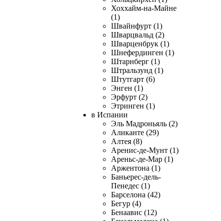
Хоххайм-на-Майне
(1)
Швайнфурт (1)
Шварцвальд (2)
Шварценбрук (1)
Шнефердинген (1)
Штарнберг (1)
Штральзунд (1)
Штутгарт (6)
Энген (1)
Эрфурт (2)
Этринген (1)
в Испании
Эль Мадроньяль (2)
Аликанте (29)
Алтея (8)
Аренис-де-Мунт (1)
Ареньс-де-Мар (1)
Аржентона (1)
Баньерес-дель-
Пенедес (1)
Барселона (42)
Бегур (4)
Бенаавис (12)