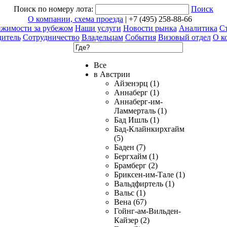
Поиск по номеру лота:
Поиск
О компании, схема проезда
| +7 (495) 258-88-66
ижимости за рубежом
Наши услуги
Новости рынка
Аналитика
Ст
дитель
Сотрудничество
Владельцам
События
Визовый отдел
О к
Все
в Австрии
Айзенэрц (1)
Аннаберг (1)
Аннаберг-им-
Ламмерталь (1)
Бад Ишль (1)
Бад-Клайнкирхгайм
(5)
Баден (7)
Бергхайм (1)
Брамберг (2)
Бриксен-им-Тале (1)
Вальдфиртель (1)
Вальс (1)
Вена (67)
Гойнг-ам-Вильден-
Кайзер (2)