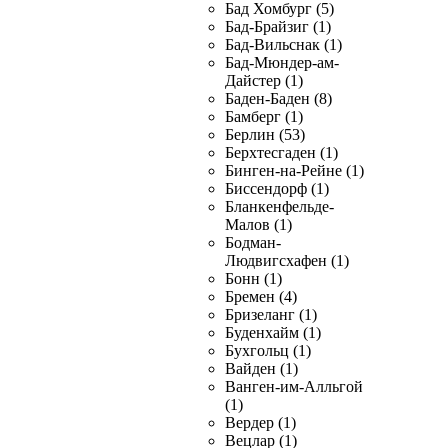
Бад Хомбург (5)
Бад-Брайзиг (1)
Бад-Вильснак (1)
Бад-Мюндер-ам-
Дайстер (1)
Баден-Баден (8)
Бамберг (1)
Берлин (53)
Берхтесгаден (1)
Бинген-на-Рейне (1)
Биссендорф (1)
Бланкенфельде-
Малов (1)
Бодман-
Людвигсхафен (1)
Бонн (1)
Бремен (4)
Бризеланг (1)
Буденхайм (1)
Бухгольц (1)
Вайден (1)
Ванген-им-Алльгой
(1)
Вердер (1)
Вецлар (1)