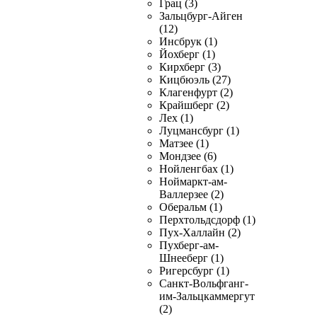
Грац (3)
Зальцбург-Айген
(12)
Инсбрук (1)
Йохберг (1)
Кирхберг (3)
Кицбюэль (27)
Клагенфурт (2)
Крайшберг (2)
Лех (1)
Луцмансбург (1)
Матзее (1)
Мондзее (6)
Нойленгбах (1)
Ноймаркт-ам-
Валлерзее (2)
Оберальм (1)
Перхтольдсдорф (1)
Пух-Халлайн (2)
Пухберг-ам-
Шнееберг (1)
Ригерсбург (1)
Санкт-Вольфганг-
им-Зальцкаммергут
(2)