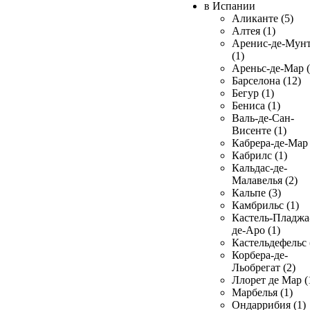
в Испании
Аликанте (5)
Алтея (1)
Аренис-де-Мун
(1)
Ареньс-де-Мар (
Барселона (12)
Бегур (1)
Бениса (1)
Валь-де-Сан-
Висенте (1)
Кабрера-де-Мар 
Кабрилс (1)
Кальдас-де-
Малавелья (2)
Кальпе (3)
Камбрильс (1)
Кастель-Пладжа
де-Аро (1)
Кастельдефельс 
Корбера-де-
Льобрегат (2)
Ллорет де Мар (
Марбелья (1)
Ондаррибия (1)