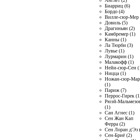
Англет (2)
Биарриц (6)
Бордо (4)
Вилле-сюр-Мер 
Довиль (5)
Драгиньян (2)
Камбремер (1)
Канны (1)
Ла Тюрби (3)
Лувье (1)
Лурмарин (1)
Малакофф (1)
Нейи-сюр-Сен (
Ницца (1)
Ножан-сюр-Ма
(1)
Париж (7)
Перрос-Гирек (1
Рюэй-Мальмезо
(1)
Сан Агнес (1)
Сен Жан Кап
Ферра (2)
Сен Лоран д'Эз 
Сен-Бриё (2)