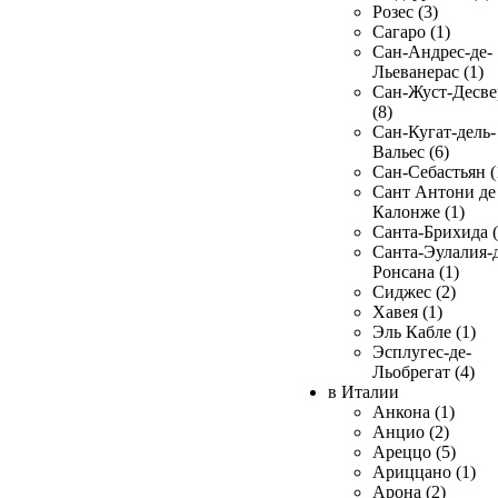
Розес (3)
Сагаро (1)
Сан-Андрес-де-
Льеванерас (1)
Сан-Жуст-Десве
(8)
Сан-Кугат-дель-
Вальес (6)
Сан-Себастьян (
Сант Антони де
Калонже (1)
Санта-Брихида (
Санта-Эулалия-д
Ронсана (1)
Сиджес (2)
Хавея (1)
Эль Кабле (1)
Эсплугес-де-
Льобрегат (4)
в Италии
Анкона (1)
Анцио (2)
Ареццо (5)
Ариццано (1)
Арона (2)