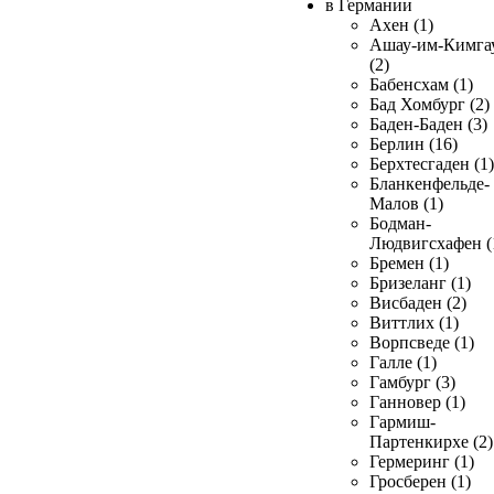
в Германии
Ахен (1)
Ашау-им-Кимга
(2)
Бабенсхам (1)
Бад Хомбург (2)
Баден-Баден (3)
Берлин (16)
Берхтесгаден (1)
Бланкенфельде-
Малов (1)
Бодман-
Людвигсхафен (
Бремен (1)
Бризеланг (1)
Висбаден (2)
Виттлих (1)
Ворпсведе (1)
Галле (1)
Гамбург (3)
Ганновер (1)
Гармиш-
Партенкирхе (2)
Гермеринг (1)
Гросберен (1)