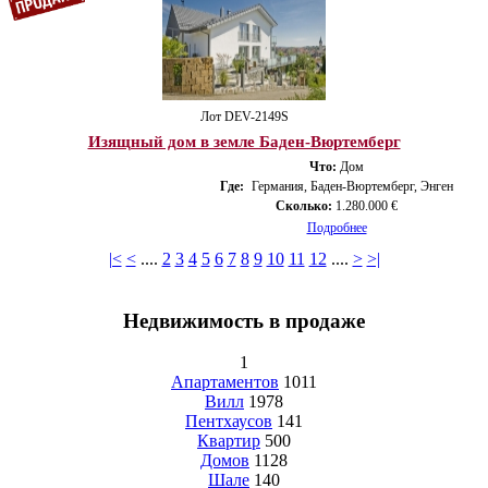
Лот DEV-2149S
Изящный дом в земле Баден-Вюртемберг
Что:
Дом
Где:
Германия, Баден-Вюртемберг, Энген
Сколько:
1.280.000 €
Подробнее
|<
<
....
2
3
4
5
6
7
8
9
10
11
12
....
>
>|
Недвижимость в продаже
1
Апартаментов
1011
Вилл
1978
Пентхаусов
141
Квартир
500
Домов
1128
Шале
140