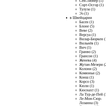
Сен-Люнер (1)
Сорт-Осгор (1)
Тулуза (1)
Эз (1)
в Швейцарии
Басен (1)
Блоне (5)
Веве (2)
Версуа (1)
Вилар-Бюркен (
Вильнёв (1)
Вич (1)
Гранво (2)
Грансон (1)
Женева (4)
Жутан-Мезери (
Колони (2)
Комюньи (2)
Конш (1)
Корсо (3)
Кюли (1)
Кюснахт (1)
Ла Тур-де-Пей (
Ле-Мон-Сюр-
Лозанна (3)