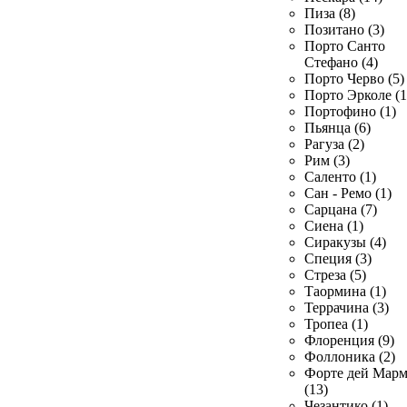
Пиза (8)
Позитано (3)
Порто Санто
Стефано (4)
Порто Черво (5)
Порто Эрколе (1
Портофино (1)
Пьянца (6)
Рагуза (2)
Рим (3)
Саленто (1)
Сан - Ремо (1)
Сарцана (7)
Сиена (1)
Сиракузы (4)
Специя (3)
Стреза (5)
Таормина (1)
Террачина (3)
Тропеа (1)
Флоренция (9)
Фоллоника (2)
Форте дей Мар
(13)
Чезантико (1)