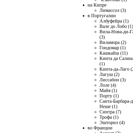
на Кипре
Лимассол (3)
в Португалии
Албуфейра (1)
Вале до Лобо (1
Вила-Нова-ди-Г
(3)
Виламора (2)
Гондомар (1)
Кашкайш (11)
Кинта да Салин
(1)
Кинта-да-Лаго (
Лагуш (2)
Лиссабон (3)
Лоле (4)
Майя (1)
Порту (1)
Санта-Барбара-д
Неше (1)
Синтра (7)
Трофа (1)
Эшторил (4)
во Франции