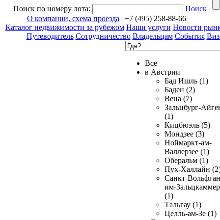
Поиск по номеру лота:
Поиск
О компании, схема проезда
| +7 (495) 258-88-66
Каталог недвижимости за рубежом
Наши услуги
Новости рын
Путеводитель
Сотрудничество
Владельцам
События
Виз
Все
в Австрии
Бад Ишль (1)
Баден (2)
Вена (7)
Зальцбург-Айге
(1)
Кицбюэль (5)
Мондзее (3)
Ноймаркт-ам-
Валлерзее (1)
Оберальм (1)
Пух-Халлайн (2
Санкт-Вольфган
им-Зальцкаммер
(1)
Тальгау (1)
Целль-ам-Зе (1)