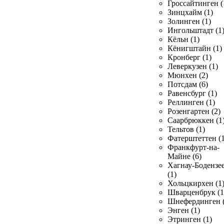
Гроссайтинген (
Зинцхайм (1)
Золинген (1)
Ингольштадт (1
Кёльн (1)
Кёнигштайн (1)
Кронберг (1)
Леверкузен (1)
Мюнхен (2)
Потсдам (6)
Равенсбург (1)
Реллинген (1)
Розенгартен (2)
Саарбрюккен (1
Тельтов (1)
Фатерштеттен (1
Франкфурт-на-
Майне (6)
Хагнау-Бодензе
(1)
Хольцкирхен (1
Шварценбрук (1
Шнефердинген (
Энген (1)
Этринген (1)