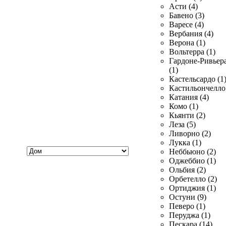
Асти (4)
Бавено (3)
Варесе (4)
Вербания (4)
Верона (1)
Вольтерра (1)
Гардоне-Ривьер
(1)
Кастельсардо (1
Кастильончелло 
Катания (4)
Комо (1)
Кьянти (2)
Леза (5)
Ливорно (2)
Лукка (1)
Хочу
Неббьюно (2)
купить
Оджеббио (1)
Ольбия (2)
Орбетелло (2)
Ортиджия (1)
Остуни (9)
Певеро (1)
Перуджа (1)
Пескара (14)