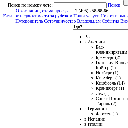
Поиск по номеру лота:
Поиск
О компании, схема проезда
| +7 (495) 258-88-66
Каталог недвижимости за рубежом
Наши услуги
Новости рын
Путеводитель
Сотрудничество
Владельцам
События
Виз
Все
в Австрии
Бад-
Клайнкирхгайм 
Брамберг (2)
Гойнг-ам-Вильд
Кайзер (1)
Йохберг (1)
Кирхберг (1)
Кицбюэль (14)
Крайшберг (1)
Лех (1)
Санкт-Иоганн-и
Тироль (2)
в Германии
Фюссен (1)
в Испании
в Италии