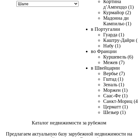
Хочу
Кортина
купить
д’Ампеццо (1)
Курмайор (2)
Мадонна ди
Кампильо (1)
в Португалии
Гуарда (1)
Каштру-Дайри (
Набу (1)
во Франции
Куршевель (6)
Межев (7)
в Швейцарии
Вербье (7)
Гштад (1)
Зеналь (1)
Моржен (1)
Саас-Фе (1)
Санкт-Мориц (4
Церматт (1)
Шезьер (1)
Каталог недвижимости за рубежом
Предлагаем актуальную базу зарубежной недвижимости на