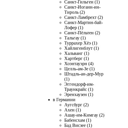
Санкт-Гильген (1)
Санкт-Иоганн-ин-
Тироль (2)
Санкт-Ламбрехт (2)
Санкт-Мартин-бай-
Лофер (1)
Санкт-Пёльтен (2)
Тальгау (1)
Туррахер Хёэ (1)
Хайлигенблут (1)
Хальванг (1)
Хартберг (1)
Хоэнтауэрн (4)
Целль-ам-Зе (1)
Штадль-ан-дер-Мур
(1)
Эггендорф-им-
Траункрайс (1)
Эренхаузен (1)
в Германии
Аугсбург (2)
Ахен (1)
Ашау-им-Кимгау (2)
Бабенсхам (1)
Бад Висзее (1)