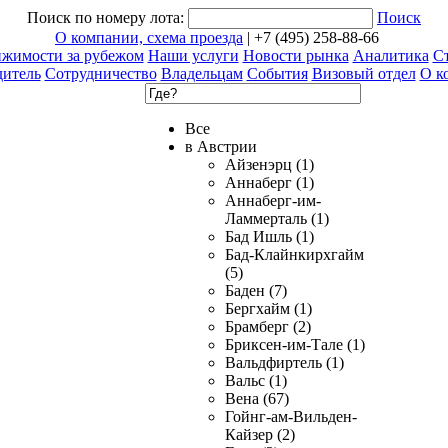
Поиск по номеру лота:
Поиск
О компании, схема проезда
| +7 (495) 258-88-66
ижимости за рубежом
Наши услуги
Новости рынка
Аналитика
Ст
дитель
Сотрудничество
Владельцам
События
Визовый отдел
О к
Все
в Австрии
Айзенэрц (1)
Аннаберг (1)
Аннаберг-им-
Ламмерталь (1)
Бад Ишль (1)
Бад-Клайнкирхгайм
(5)
Баден (7)
Бергхайм (1)
Брамберг (2)
Бриксен-им-Тале (1)
Вальдфиртель (1)
Вальс (1)
Вена (67)
Гойнг-ам-Вильден-
Кайзер (2)