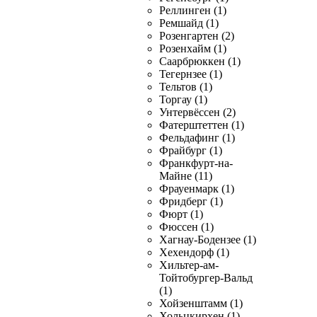
Реллинген (1)
Ремшайд (1)
Розенгартен (2)
Розенхайм (1)
Саарбрюккен (1)
Тегернзее (1)
Тельтов (1)
Торгау (1)
Унтервёссен (2)
Фатерштеттен (1)
Фельдафинг (1)
Фрайбург (1)
Франкфурт-на-
Майне (11)
Фрауенмарк (1)
Фридберг (1)
Фюрт (1)
Фюссен (1)
Хагнау-Бодензее (1)
Хехендорф (1)
Хильтер-ам-
Тойтобургер-Вальд
(1)
Хойзенштамм (1)
Хольцкирхен (1)