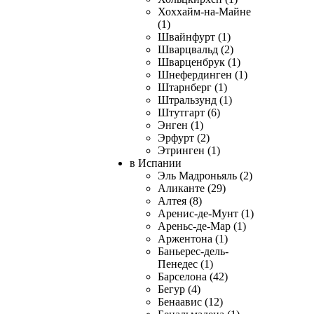
Хоххайм-на-Майне
(1)
Швайнфурт (1)
Шварцвальд (2)
Шварценбрук (1)
Шнефердинген (1)
Штарнберг (1)
Штральзунд (1)
Штутгарт (6)
Энген (1)
Эрфурт (2)
Этринген (1)
в Испании
Эль Мадроньяль (2)
Аликанте (29)
Алтея (8)
Аренис-де-Мунт (1)
Ареньс-де-Мар (1)
Аржентона (1)
Баньерес-дель-
Пенедес (1)
Барселона (42)
Бегур (4)
Бенаавис (12)