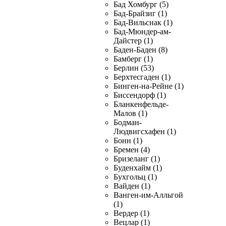
Бад Хомбург (5)
Бад-Брайзиг (1)
Бад-Вильснак (1)
Бад-Мюндер-ам-
Дайстер (1)
Баден-Баден (8)
Бамберг (1)
Берлин (53)
Берхтесгаден (1)
Бинген-на-Рейне (1)
Биссендорф (1)
Бланкенфельде-
Малов (1)
Бодман-
Людвигсхафен (1)
Бонн (1)
Бремен (4)
Бризеланг (1)
Буденхайм (1)
Бухгольц (1)
Вайден (1)
Ванген-им-Алльгой
(1)
Вердер (1)
Вецлар (1)