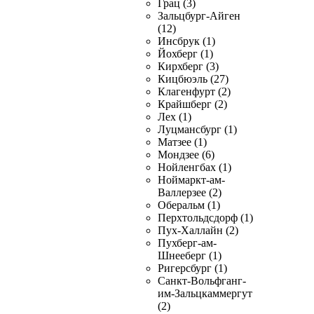
Грац (3)
Зальцбург-Айген
(12)
Инсбрук (1)
Йохберг (1)
Кирхберг (3)
Кицбюэль (27)
Клагенфурт (2)
Крайшберг (2)
Лех (1)
Луцмансбург (1)
Матзее (1)
Мондзее (6)
Нойленгбах (1)
Ноймаркт-ам-
Валлерзее (2)
Оберальм (1)
Перхтольдсдорф (1)
Пух-Халлайн (2)
Пухберг-ам-
Шнееберг (1)
Ригерсбург (1)
Санкт-Вольфганг-
им-Зальцкаммергут
(2)