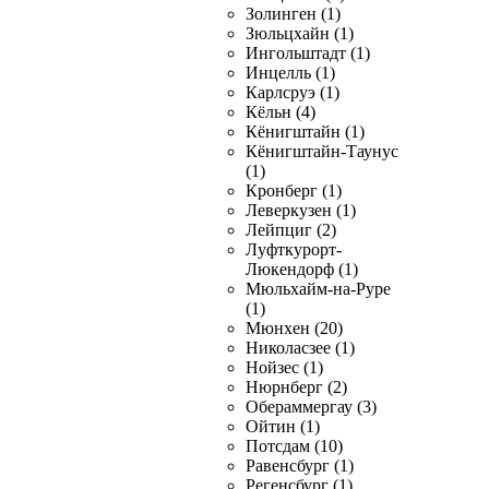
Золинген (1)
Зюльцхайн (1)
Ингольштадт (1)
Инцелль (1)
Карлсруэ (1)
Кёльн (4)
Кёнигштайн (1)
Кёнигштайн-Таунус
(1)
Кронберг (1)
Леверкузен (1)
Лейпциг (2)
Луфткурорт-
Люкендорф (1)
Мюльхайм-на-Руре
(1)
Мюнхен (20)
Николасзее (1)
Нойзес (1)
Нюрнберг (2)
Обераммергау (3)
Ойтин (1)
Потсдам (10)
Равенсбург (1)
Регенсбург (1)