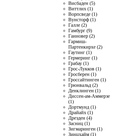
Висбаден (5)
Виттлих (1)
Ворпсведе (1)
Вунсторф (1)
Галле (2)
Гамбург (9)
Ганновер (2)
Гармиш-
Партенкирхе (2)
Гаутинг (1)
Гермеринг (1)
Грабау (1)
Грос-Лукков (1)
Гросберен (1)
Гроссайтинген (1)
Грюнвальд (2)
Денклинген (1)
Диссен-ам-Аммерзе
(1)
Дортмунд (1)
Драйайх (1)
Дрезден (4)
Засниц (1)
Зигмаринген (1)
Зинцхайм (1)