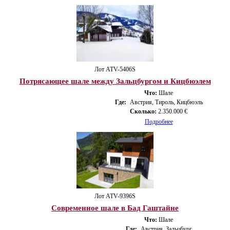
Лот ATV-5406S
Потрясающее шале между Зальцбургом и Кицбюэлем
Что:
Шале
Где:
Австрия, Тироль, Кицбюэль
Сколько:
2.350.000 €
Подробнее
Лот ATV-9396S
Современное шале в Бад Гаштайне
Что:
Шале
Где:
Австрия, Зальцбург