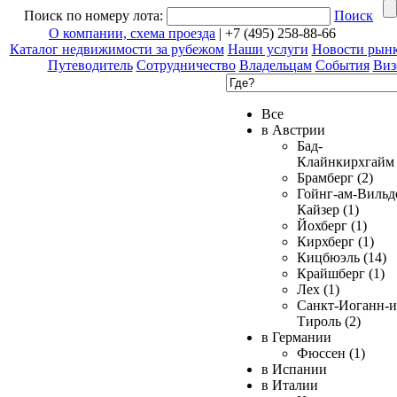
Поиск по номеру лота:
Поиск
О компании, схема проезда
| +7 (495) 258-88-66
Каталог недвижимости за рубежом
Наши услуги
Новости рын
Путеводитель
Сотрудничество
Владельцам
События
Виз
Все
в Австрии
Бад-
Клайнкирхгайм 
Брамберг (2)
Гойнг-ам-Вильд
Кайзер (1)
Йохберг (1)
Кирхберг (1)
Кицбюэль (14)
Крайшберг (1)
Лех (1)
Санкт-Иоганн-и
Тироль (2)
в Германии
Фюссен (1)
в Испании
в Италии