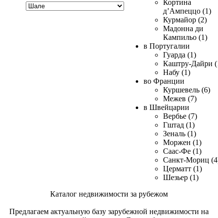
Хочу
Кортина
купить
д’Ампеццо (1)
Курмайор (2)
Мадонна ди
Кампильо (1)
в Португалии
Гуарда (1)
Каштру-Дайри (
Набу (1)
во Франции
Куршевель (6)
Межев (7)
в Швейцарии
Вербье (7)
Гштад (1)
Зеналь (1)
Моржен (1)
Саас-Фе (1)
Санкт-Мориц (4
Церматт (1)
Шезьер (1)
Каталог недвижимости за рубежом
Предлагаем актуальную базу зарубежной недвижимости на