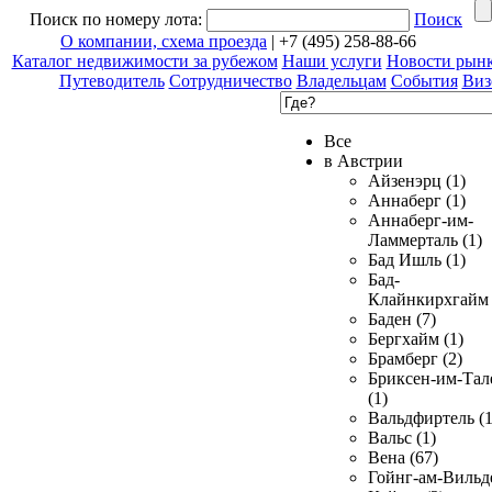
Поиск по номеру лота:
Поиск
О компании, схема проезда
| +7 (495) 258-88-66
Каталог недвижимости за рубежом
Наши услуги
Новости рын
Путеводитель
Сотрудничество
Владельцам
События
Виз
Все
в Австрии
Айзенэрц (1)
Аннаберг (1)
Аннаберг-им-
Ламмерталь (1)
Бад Ишль (1)
Бад-
Клайнкирхгайм 
Баден (7)
Бергхайм (1)
Брамберг (2)
Бриксен-им-Тал
(1)
Вальдфиртель (1
Вальс (1)
Вена (67)
Гойнг-ам-Вильд