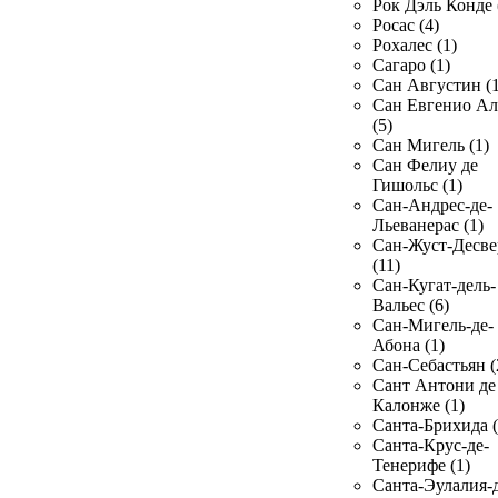
Рок Дэль Конде 
Росас (4)
Рохалес (1)
Сагаро (1)
Сан Августин (1
Сан Евгенио Ал
(5)
Сан Мигель (1)
Сан Фелиу де
Гишольс (1)
Сан-Андрес-де-
Льеванерас (1)
Сан-Жуст-Десве
(11)
Сан-Кугат-дель-
Вальес (6)
Сан-Мигель-де-
Абона (1)
Сан-Себастьян (
Сант Антони де
Калонже (1)
Санта-Брихида (
Санта-Крус-де-
Тенерифе (1)
Санта-Эулалия-д