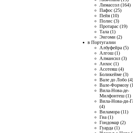
Лимассол (164)
Пафос (25)
Пейя (10)
Полис (3)
Протарас (19)
Тала (1)
Энгоми (2)
в Португалии
Албуфейра (5)
Алгош (1)
Алмансил (3)
Анхос (1)
Асотеяш (4)
Боликейме (3)
Вале до Лобо (4
Вале-Формозу (
Вила-Нова-де-
Милфонтеш (1)
Вила-Нова-ди-Г
(4)
Виламора (11)
Гиа (1)
Гондомар (2)
Гуарда (1)