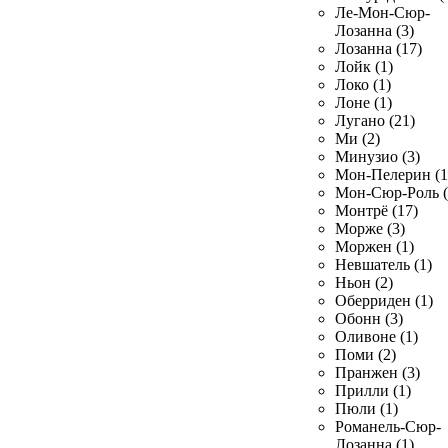
Ле-Мон-Сюр-
Лозанна (3)
Лозанна (17)
Лойк (1)
Локо (1)
Лоне (1)
Лугано (21)
Ми (2)
Минузио (3)
Мон-Пелерин (1
Мон-Сюр-Роль (
Монтрё (17)
Морже (3)
Моржен (1)
Невшатель (1)
Ньон (2)
Оберриден (1)
Обонн (3)
Оливоне (1)
Поми (2)
Пранжен (3)
Прилли (1)
Пюли (1)
Романель-Сюр-
Лозанна (1)