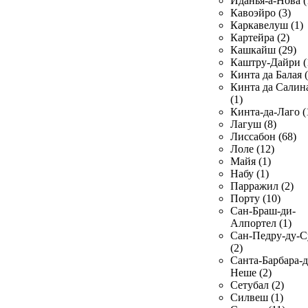
Иданья-а-Нова (
Кавоэйро (3)
Каркавелуш (1)
Картейра (2)
Кашкайш (29)
Каштру-Дайри (
Кинта да Балая (
Кинта да Салин
(1)
Кинта-да-Лаго (
Лагуш (8)
Лиссабон (68)
Лоле (12)
Майя (1)
Набу (1)
Парражил (2)
Порту (10)
Сан-Браш-ди-
Алпортел (1)
Сан-Педру-ду-С
(2)
Санта-Барбара-д
Неше (2)
Сетубал (2)
Силвеш (1)