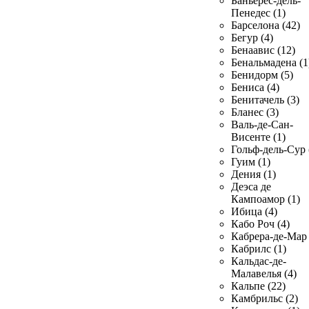
Баньерес-дель-
Пенедес (1)
Барселона (42)
Бегур (4)
Бенаавис (12)
Бенальмадена (1
Бенидорм (5)
Бениса (4)
Бенитачель (3)
Бланес (3)
Валь-де-Сан-
Висенте (1)
Гольф-дель-Сур 
Гуим (1)
Дения (1)
Деэса де
Кампоамор (1)
Ибица (4)
Кабо Роч (4)
Кабрера-де-Мар 
Кабрилс (1)
Кальдас-де-
Малавелья (4)
Кальпе (22)
Камбрильс (2)