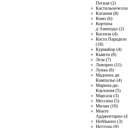
Пеская (2)
Кастильончелло 
Катания (8)
Комо (6)
Кортина
д’Ампеццо (2)
Косенза (4)
Коста Парадизо
(18)
Курмайор (4)
Кьянти (8)
Леза (7)
Ливорно (11)
Лукка (6)
Мадонна ди
Кампильо (4)
Марина-ди-
Каулония (5)
Марсала (3)
Мессина (5)
Милан (10)
Монте
Арджентарио (4
Неббьюно (3)
Неттуно (9)