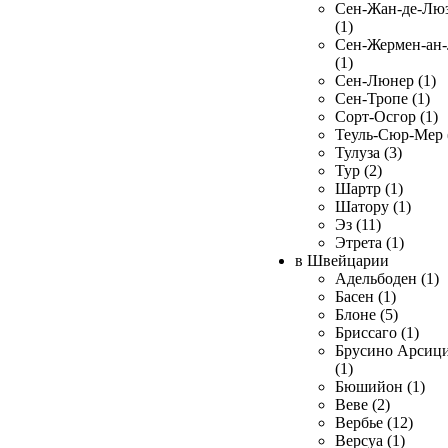
Сен-Жан-де-Лю
(1)
Сен-Жермен-ан
(1)
Сен-Люнер (1)
Сен-Тропе (1)
Сорт-Осгор (1)
Теуль-Сюр-Мер 
Тулуза (3)
Тур (2)
Шартр (1)
Шатору (1)
Эз (11)
Этрета (1)
в Швейцарии
Адельбоден (1)
Басен (1)
Блоне (5)
Бриссаго (1)
Брусино Арсиц
(1)
Бюшийон (1)
Веве (2)
Вербье (12)
Версуа (1)