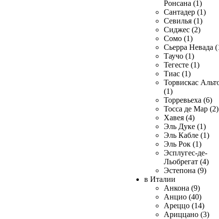
Ронсана (1)
Сантадер (1)
Севилья (1)
Сиджес (2)
Сомо (1)
Сьерра Невада (
Таучо (1)
Тегесте (1)
Тиас (1)
Торвискас Альт
(1)
Торревьеха (6)
Тосса де Мар (2)
Хавея (4)
Эль Дуке (1)
Эль Кабле (1)
Эль Рок (1)
Эсплугес-де-
Льобрегат (4)
Эстепона (9)
в Италии
Анкона (9)
Анцио (40)
Ареццо (14)
Ариццано (3)