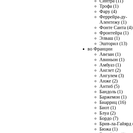
Синтра (11)
Трофа (1)
Фару (4)
Феррейра-ду-
Алентежу (1)
Фонте Санта (4)
Фронтейра (1)
Элваш (1)
Эшторил (13)
во Франции
Авезан (1)
Авиньон (1)
Амбуаз (1)
Англет (2)
Ангулем (3)
Анже (2)
Антиб (5)
Бандоль (1)
Баржемон (1)
Биарриц (16)
Биот (1)
Блуа (2)
Бордо (7)
Брив-ла-Гайярд 
Бюжа (1)