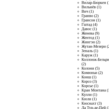
Вилар-Бюркен (
Вильнёв (1)
Вич (1)
Гранво (2)
Грансон (1)
Гштад (4)
Давос (1)
Женева (9)
Жентод (1)
Жингэн (2)
Жутан-Мезери (
Зеналь (1)
Каруж (1)
Коллонж-Бельр
(2)
Колони (5)
Комюньи (2)
Конш (1)
Корсо (3)
Корсье (1)
Кран Монтана (
Кулли (1)
Кюли (1)
Кюснахт (3)
Ла Тур-де-Пей (