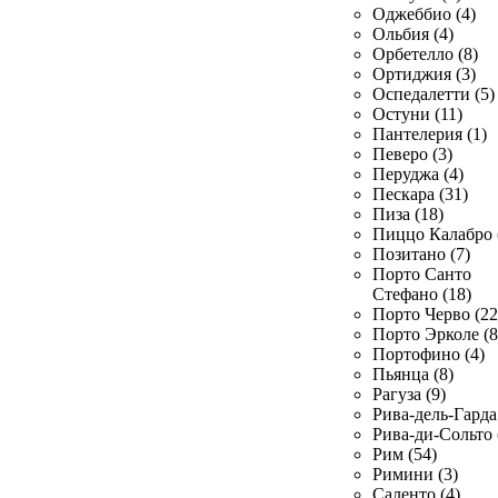
Оджеббио (4)
Ольбия (4)
Орбетелло (8)
Ортиджия (3)
Оспедалетти (5)
Остуни (11)
Пантелерия (1)
Певеро (3)
Перуджа (4)
Пескара (31)
Пиза (18)
Пиццо Калабро 
Позитано (7)
Порто Санто
Стефано (18)
Порто Черво (22
Порто Эрколе (8
Портофино (4)
Пьянца (8)
Рагуза (9)
Рива-дель-Гарда 
Рива-ди-Сольто 
Рим (54)
Римини (3)
Саленто (4)