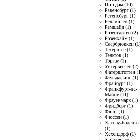
Потсдам (10)
Равенсбург (1)
Регенсбург (1)
Реллинген (1)
Ремшайд (1)
Розенгартен (2)
Розенхайм (1)
Саарбрюккен (1
Тегернзее (1)
Тельтов (1)
Торгау (1)
Унтервёссен (2)
Фатерштеттен (1
Фельдафинг (1)
Фрайбург (1)
Франкфурт-на-
Майне (11)
Фрауенмарк (1)
Фридберг (1)
Фюрт (1)
Фюссен (1)
Хагнау-Бодензе
(1)
Хехендорф (1)
Хильтер-ам-