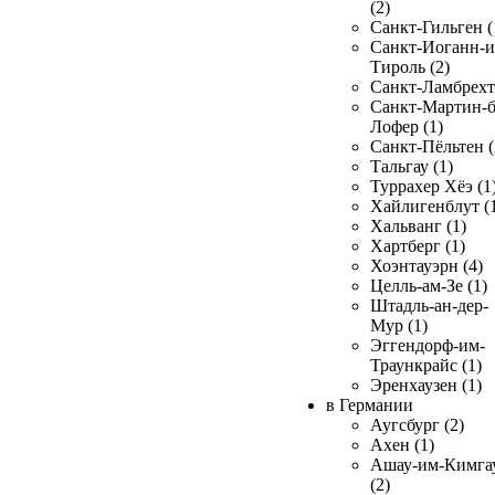
(2)
Санкт-Гильген (
Санкт-Иоганн-и
Тироль (2)
Санкт-Ламбрехт 
Санкт-Мартин-б
Лофер (1)
Санкт-Пёльтен (
Тальгау (1)
Туррахер Хёэ (1
Хайлигенблут (
Хальванг (1)
Хартберг (1)
Хоэнтауэрн (4)
Целль-ам-Зе (1)
Штадль-ан-дер-
Мур (1)
Эггендорф-им-
Траункрайс (1)
Эренхаузен (1)
в Германии
Аугсбург (2)
Ахен (1)
Ашау-им-Кимга
(2)