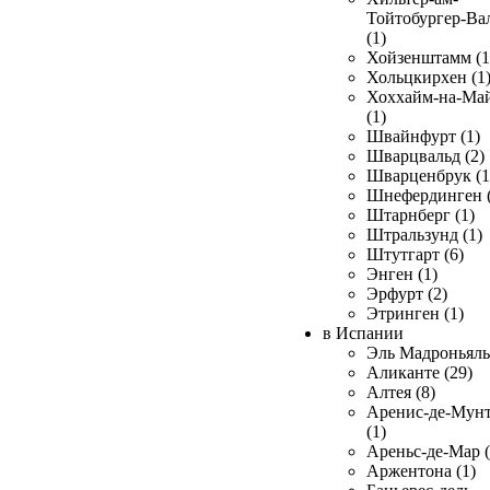
Тойтобургер-Ва
(1)
Хойзенштамм (1
Хольцкирхен (1
Хоххайм-на-Ма
(1)
Швайнфурт (1)
Шварцвальд (2)
Шварценбрук (1
Шнефердинген (
Штарнберг (1)
Штральзунд (1)
Штутгарт (6)
Энген (1)
Эрфурт (2)
Этринген (1)
в Испании
Эль Мадроньяль 
Аликанте (29)
Алтея (8)
Аренис-де-Мун
(1)
Ареньс-де-Мар (
Аржентона (1)