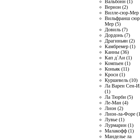
Вальбонн (1)
Вернон (2)
Вилле-сюр-Мер 
Вильфранш сюр
Мер (5)
Довиль (7)
Дордонь (7)
Драгиньян (2)
Камбремер (1)
Канны (36)
Кап д`Аи (1)
Компьен (1)
Коньяк (11)
Кроси (1)
Куршевель (10)
Ла Варен Сен-И
(1)
Ла Тюрби (5)
Ле-Ман (4)
Лион (2)
Лион-ла-Форе (1
Лувье (1)
Лурмарин (1)
Малакофф (1)
Манделье ла