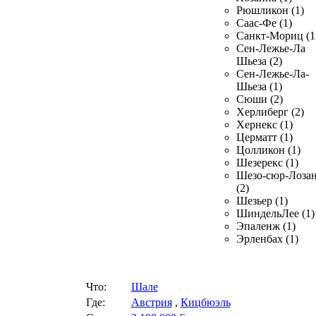
Рюшликон (1)
Саас-Фе (1)
Санкт-Мориц (1
Сен-Лежье-Ла
Шьеза (2)
Сен-Лежье-Ла-
Шьеза (1)
Сюши (2)
Херлиберг (2)
Хернекс (1)
Церматт (1)
Цолликон (1)
Шезерекс (1)
Шезо-сюр-Лоза
(2)
Шезьер (1)
ШиндельЛее (1)
Эпаленж (1)
Эрленбах (1)
Что:
Шале
Где:
Австрия
,
Кицбюэль