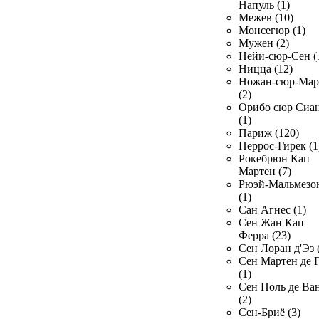
Напуль (1)
Межев (10)
Монсегюр (1)
Мужен (2)
Нейи-сюр-Сен (
Ницца (12)
Ножан-сюр-Ма
(2)
Орибо сюр Сиа
(1)
Париж (120)
Перрос-Гирек (1
Рокебрюн Кап
Мартен (7)
Рюэй-Мальмезо
(1)
Сан Агнес (1)
Сен Жан Кап
Ферра (23)
Сен Лоран д'Эз 
Сен Мартен де 
(1)
Сен Поль де Ва
(2)
Сен-Бриё (3)