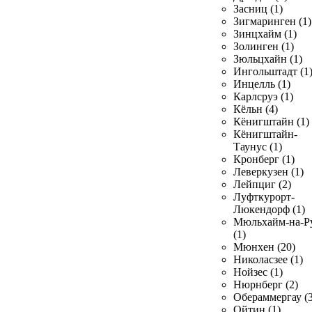
Засниц (1)
Зигмаринген (1)
Зинцхайм (1)
Золинген (1)
Зюльцхайн (1)
Ингольштадт (1
Инцелль (1)
Карлсруэ (1)
Кёльн (4)
Кёнигштайн (1)
Кёнигштайн-
Таунус (1)
Кронберг (1)
Леверкузен (1)
Лейпциг (2)
Луфткурорт-
Люкендорф (1)
Мюльхайм-на-Р
(1)
Мюнхен (20)
Николасзее (1)
Нойзес (1)
Нюрнберг (2)
Обераммергау (3
Ойтин (1)