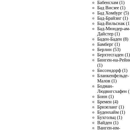
Бабенсхам (1)
Бад Висзее (1)
Бад Хомбург (5)
Бад-Брайзиг (1)
Бад-Вильснак (1
Бад-Мюндер-ам
Дайстер (1)
Баден-Баден (8)
Бамберг (1)
Берлин (53)
Берхтесгаден (1)
Бинген-на-Рейн
(1)
Биссендорф (1)
Бланкенфельде-
Малов (1)
Бодман-
Людвигсхафен (
Бонн (1)
Бремен (4)
Бризеланг (1)
Буденхайм (1)
Бухгольц (1)
Вайден (1)
Ванген-им-