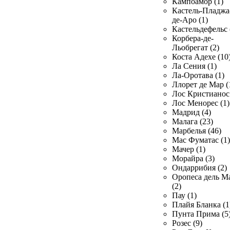
Кампоамор (1)
Кастель-Пладжа
де-Аро (1)
Кастельдефельс 
Корбера-де-
Льобрегат (2)
Коста Адехе (10
Ла Сения (1)
Ла-Оротава (1)
Ллорет де Мар (
Лос Кристианос 
Лос Менорес (1)
Мадрид (4)
Малага (23)
Марбелья (46)
Мас Фуматас (1)
Мачер (1)
Морайра (3)
Ондаррибия (2)
Оропеса дель М
(2)
Пау (1)
Плайя Бланка (1
Пунта Прима (5
Розес (9)