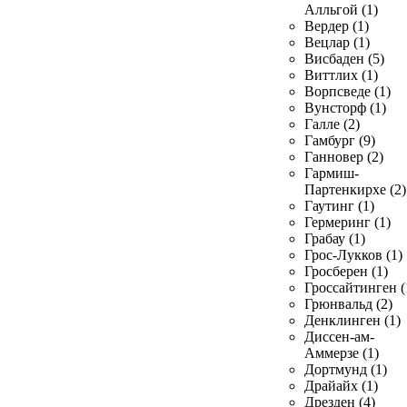
Алльгой (1)
Вердер (1)
Вецлар (1)
Висбаден (5)
Виттлих (1)
Ворпсведе (1)
Вунсторф (1)
Галле (2)
Гамбург (9)
Ганновер (2)
Гармиш-
Партенкирхе (2)
Гаутинг (1)
Гермеринг (1)
Грабау (1)
Грос-Лукков (1)
Гросберен (1)
Гроссайтинген (
Грюнвальд (2)
Денклинген (1)
Диссен-ам-
Аммерзе (1)
Дортмунд (1)
Драйайх (1)
Дрезден (4)