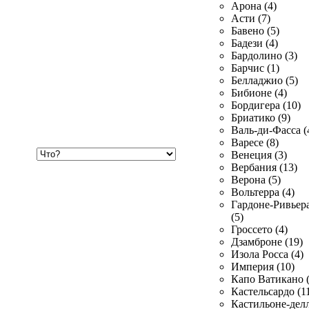
Арона (4)
Асти (7)
Бавено (5)
Бадези (4)
Бардолино (3)
Барчис (1)
Белладжио (5)
Бибионе (4)
Бордигера (10)
Бриатико (9)
Валь-ди-Фасса (
Варесе (8)
Хочу
Венеция (3)
купить
Вербания (13)
Верона (5)
Вольтерра (4)
Гардоне-Ривьер
(5)
Гроссето (4)
Дзамброне (19)
Изола Росса (4)
Империя (10)
Капо Ватикано (
Кастельсардо (1
Кастильоне-делл