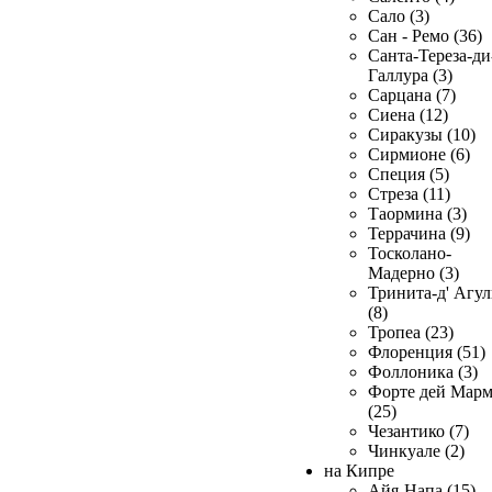
Сало (3)
Сан - Ремо (36)
Санта-Тереза-ди
Галлура (3)
Сарцана (7)
Сиена (12)
Сиракузы (10)
Сирмионе (6)
Специя (5)
Стреза (11)
Таормина (3)
Террачина (9)
Тосколано-
Мадерно (3)
Тринита-д' Агул
(8)
Тропеа (23)
Флоренция (51)
Фоллоника (3)
Форте дей Мар
(25)
Чезантико (7)
Чинкуале (2)
на Кипре
Айя-Напа (15)