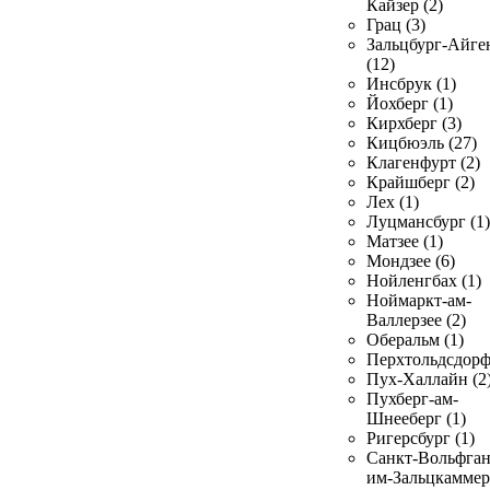
Кайзер (2)
Грац (3)
Зальцбург-Айге
(12)
Инсбрук (1)
Йохберг (1)
Кирхберг (3)
Кицбюэль (27)
Клагенфурт (2)
Крайшберг (2)
Лех (1)
Луцмансбург (1)
Матзее (1)
Мондзее (6)
Нойленгбах (1)
Ноймаркт-ам-
Валлерзее (2)
Оберальм (1)
Перхтольдсдорф
Пух-Халлайн (2
Пухберг-ам-
Шнееберг (1)
Ригерсбург (1)
Санкт-Вольфган
им-Зальцкаммер