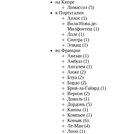
на Кипре
Лимассол (5)
в Португалии
Анхос (1)
Вила-Нова-де-
Милфонтеш (1)
Лоле (1)
Синтра (1)
Элваш (1)
во Франции
Авезан (1)
Амбуаз (1)
Ангулем (1)
Анже (2)
Блуа (2)
Бордо (2)
Брив-ла-Гайярд (1)
Вернон (2)
Довиль (1)
Дордонь (5)
Канны (1)
Компьен (1)
Коньяк (6)
Ле-Ман (4)
Лион (1)