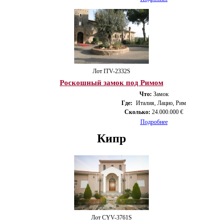
Лот ITV-2332S
Роскошный замок под Римом
Что:
Замок
Где:
Италия, Лацио, Рим
Сколько:
24.000.000 €
Подробнее
Кипр
Лот CYV-3761S