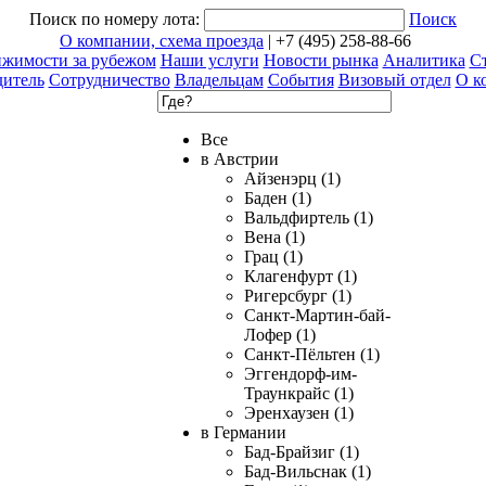
Поиск по номеру лота:
Поиск
О компании, схема проезда
| +7 (495) 258-88-66
ижимости за рубежом
Наши услуги
Новости рынка
Аналитика
Ст
дитель
Сотрудничество
Владельцам
События
Визовый отдел
О к
Все
в Австрии
Айзенэрц (1)
Баден (1)
Вальдфиртель (1)
Вена (1)
Грац (1)
Клагенфурт (1)
Ригерсбург (1)
Санкт-Мартин-бай-
Лофер (1)
Санкт-Пёльтен (1)
Эггендорф-им-
Траункрайс (1)
Эренхаузен (1)
в Германии
Бад-Брайзиг (1)
Бад-Вильснак (1)