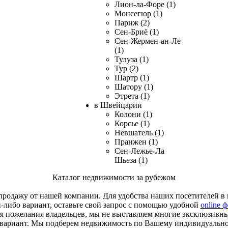
Лион-ла-Форе (1)
Монсегюр (1)
Париж (2)
Сен-Бриё (1)
Сен-Жермен-ан-Ле
(1)
Тулуза (1)
Тур (2)
Шартр (1)
Шатору (1)
Этрета (1)
в Швейцарии
Колони (1)
Корсье (1)
Невшатель (1)
Пранжен (1)
Сен-Лежье-Ла
Шьеза (1)
Каталог недвижимости за рубежом
родажу от нашей компании. Для удобства наших посетителей в к
й-либо вариант, оставьте свой запрос с помощью удобной
online 
я пожелания владельцев, мы не выставляем многие эксклюзивн
 вариант. Мы подберем недвижимость по Вашему индивидуальн