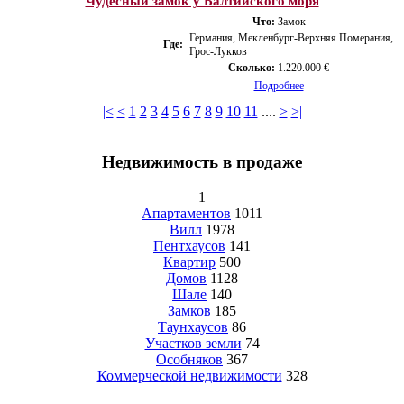
Чудесный замок у Балтийского моря
Что:
Замок
Германия, Мекленбург-Верхняя Померания,
Где:
Грос-Лукков
Сколько:
1.220.000 €
Подробнее
|<
<
1
2
3
4
5
6
7
8
9
10
11
....
>
>|
Недвижимость в продаже
1
Апартаментов
1011
Вилл
1978
Пентхаусов
141
Квартир
500
Домов
1128
Шале
140
Замков
185
Таунхаусов
86
Участков земли
74
Особняков
367
Коммерческой недвижимости
328