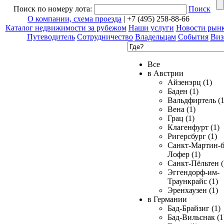
Поиск по номеру лота:
Поиск
О компании, схема проезда
| +7 (495) 258-88-66
Каталог недвижимости за рубежом
Наши услуги
Новости рын
Путеводитель
Сотрудничество
Владельцам
События
Виз
Все
в Австрии
Айзенэрц (1)
Баден (1)
Вальдфиртель (1
Вена (1)
Грац (1)
Клагенфурт (1)
Ригерсбург (1)
Санкт-Мартин-б
Лофер (1)
Санкт-Пёльтен (
Эггендорф-им-
Траункрайс (1)
Эренхаузен (1)
в Германии
Бад-Брайзиг (1)
Бад-Вильснак (1