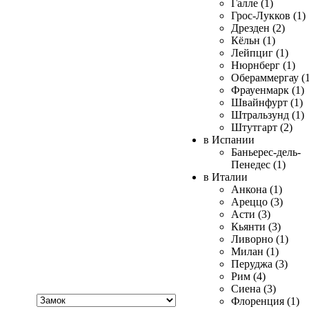
Галле (1)
Грос-Лукков (1)
Дрезден (2)
Кёльн (1)
Лейпциг (1)
Нюрнберг (1)
Обераммергау (1
Фрауенмарк (1)
Швайнфурт (1)
Штральзунд (1)
Штутгарт (2)
в Испании
Баньерес-дель-
Пенедес (1)
в Италии
Анкона (1)
Ареццо (3)
Асти (3)
Кьянти (3)
Ливорно (1)
Милан (1)
Перуджа (3)
Рим (4)
Сиена (3)
Хочу
Флоренция (1)
купить