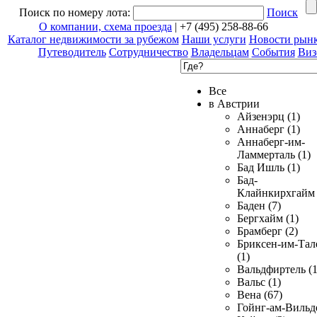
Поиск по номеру лота:
Поиск
О компании, схема проезда
| +7 (495) 258-88-66
Каталог недвижимости за рубежом
Наши услуги
Новости рын
Путеводитель
Сотрудничество
Владельцам
События
Виз
Все
в Австрии
Айзенэрц (1)
Аннаберг (1)
Аннаберг-им-
Ламмерталь (1)
Бад Ишль (1)
Бад-
Клайнкирхгайм 
Баден (7)
Бергхайм (1)
Брамберг (2)
Бриксен-им-Тал
(1)
Вальдфиртель (1
Вальс (1)
Вена (67)
Гойнг-ам-Вильд