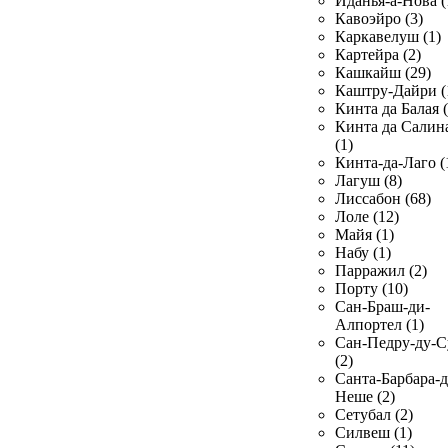
Иданья-а-Нова (
Кавоэйро (3)
Каркавелуш (1)
Картейра (2)
Кашкайш (29)
Каштру-Дайри (
Кинта да Балая (
Кинта да Салин
(1)
Кинта-да-Лаго (
Лагуш (8)
Лиссабон (68)
Лоле (12)
Майя (1)
Набу (1)
Парражил (2)
Порту (10)
Сан-Браш-ди-
Алпортел (1)
Сан-Педру-ду-С
(2)
Санта-Барбара-д
Неше (2)
Сетубал (2)
Силвеш (1)