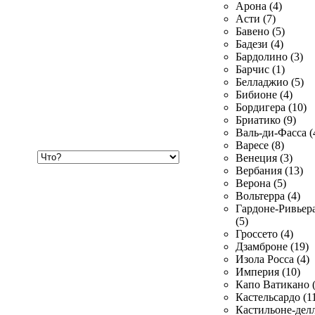
Арона (4)
Асти (7)
Бавено (5)
Бадези (4)
Бардолино (3)
Барчис (1)
Белладжио (5)
Бибионе (4)
Бордигера (10)
Бриатико (9)
Валь-ди-Фасса (
Варесе (8)
Хочу
Венеция (3)
купить
Вербания (13)
Верона (5)
Вольтерра (4)
Гардоне-Ривьер
(5)
Гроссето (4)
Дзамброне (19)
Изола Росса (4)
Империя (10)
Капо Ватикано (
Кастельсардо (1
Кастильоне-делл