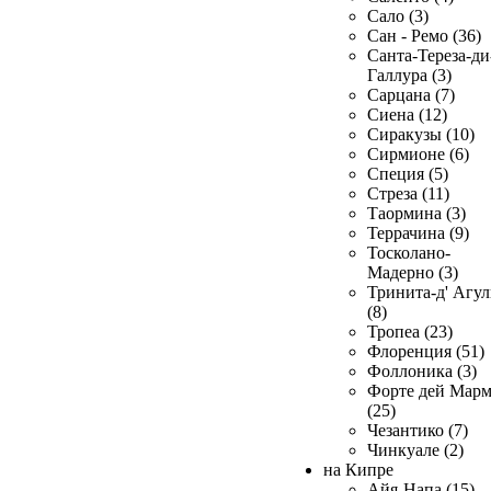
Сало (3)
Сан - Ремо (36)
Санта-Тереза-ди
Галлура (3)
Сарцана (7)
Сиена (12)
Сиракузы (10)
Сирмионе (6)
Специя (5)
Стреза (11)
Таормина (3)
Террачина (9)
Тосколано-
Мадерно (3)
Тринита-д' Агул
(8)
Тропеа (23)
Флоренция (51)
Фоллоника (3)
Форте дей Мар
(25)
Чезантико (7)
Чинкуале (2)
на Кипре
Айя-Напа (15)