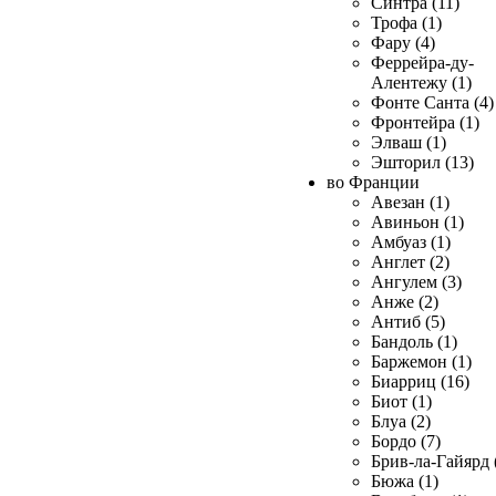
Синтра (11)
Трофа (1)
Фару (4)
Феррейра-ду-
Алентежу (1)
Фонте Санта (4)
Фронтейра (1)
Элваш (1)
Эшторил (13)
во Франции
Авезан (1)
Авиньон (1)
Амбуаз (1)
Англет (2)
Ангулем (3)
Анже (2)
Антиб (5)
Бандоль (1)
Баржемон (1)
Биарриц (16)
Биот (1)
Блуа (2)
Бордо (7)
Брив-ла-Гайярд 
Бюжа (1)