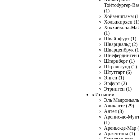
Тойтобургер-Ва
(1)
Хойзенштамм (1
Хольцкирхен (1
Хоххайм-на-Ма
(1)
Швайнфурт (1)
Шварцвальд (2)
Шварценбрук (1
Шнефердинген (
Штарнберг (1)
Штральзунд (1)
Штутгарт (6)
Энген (1)
Эрфурт (2)
Этринген (1)
в Испании
Эль Мадроньяль 
Аликанте (29)
Алтея (8)
Аренис-де-Мун
(1)
Ареньс-де-Мар (
Аржентона (1)