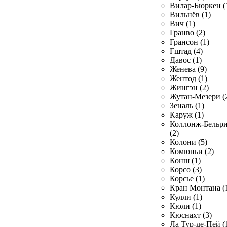
Вилар-Бюркен (
Вильнёв (1)
Вич (1)
Гранво (2)
Грансон (1)
Гштад (4)
Давос (1)
Женева (9)
Жентод (1)
Жингэн (2)
Жутан-Мезери (
Зеналь (1)
Каруж (1)
Коллонж-Бельр
(2)
Колони (5)
Комюньи (2)
Конш (1)
Корсо (3)
Корсье (1)
Кран Монтана (
Кулли (1)
Кюли (1)
Кюснахт (3)
Ла Тур-де-Пей (