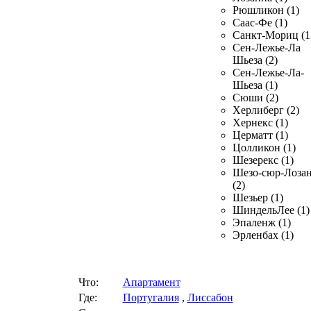
Рюшликон (1)
Саас-Фе (1)
Санкт-Мориц (1
Сен-Лежье-Ла
Шьеза (2)
Сен-Лежье-Ла-
Шьеза (1)
Сюши (2)
Херлиберг (2)
Хернекс (1)
Церматт (1)
Цолликон (1)
Шезерекс (1)
Шезо-сюр-Лоза
(2)
Шезьер (1)
ШиндельЛее (1)
Эпаленж (1)
Эрленбах (1)
Что:
Апартамент
Где:
Португалия
,
Лиссабон