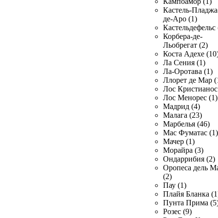
Кампоамор (1)
Кастель-Пладжа
де-Аро (1)
Кастельдефельс 
Корбера-де-
Льобрегат (2)
Коста Адехе (10
Ла Сения (1)
Ла-Оротава (1)
Ллорет де Мар (
Лос Кристианос 
Лос Менорес (1)
Мадрид (4)
Малага (23)
Марбелья (46)
Мас Фуматас (1)
Мачер (1)
Морайра (3)
Ондаррибия (2)
Оропеса дель М
(2)
Пау (1)
Плайя Бланка (1
Пунта Прима (5
Розес (9)