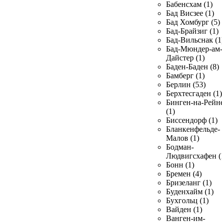
Бабенсхам (1)
Бад Висзее (1)
Бад Хомбург (5)
Бад-Брайзиг (1)
Бад-Вильснак (1
Бад-Мюндер-ам
Дайстер (1)
Баден-Баден (8)
Бамберг (1)
Берлин (53)
Берхтесгаден (1)
Бинген-на-Рейн
(1)
Биссендорф (1)
Бланкенфельде-
Малов (1)
Бодман-
Людвигсхафен (
Бонн (1)
Бремен (4)
Бризеланг (1)
Буденхайм (1)
Бухгольц (1)
Вайден (1)
Ванген-им-