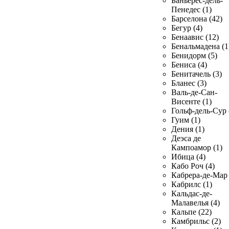
Баньерес-дель-
Пенедес (1)
Барселона (42)
Бегур (4)
Бенаавис (12)
Бенальмадена (1
Бенидорм (5)
Бениса (4)
Бенитачель (3)
Бланес (3)
Валь-де-Сан-
Висенте (1)
Гольф-дель-Сур 
Гуим (1)
Дения (1)
Деэса де
Кампоамор (1)
Ибица (4)
Кабо Роч (4)
Кабрера-де-Мар 
Кабрилс (1)
Кальдас-де-
Малавелья (4)
Кальпе (22)
Камбрильс (2)