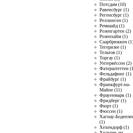
Потсдам (10)
Равенсбург (1)
Регенсбург (1)
Реллинген (1)
Ремшайд (1)
Розенгартен (2)
Розенхайм (1)
Саарбрюккен (1
Тегернзее (1)
Тельтов (1)
Торгау (1)
Унтервёссен (2)
Фатерштеттен (1
Фельдафинг (1)
Фрайбург (1)
Франкфурт-на-
Майне (11)
Фрауенмарк (1)
Фридберг (1)
Фюрт (1)
Фюссен (1)
Хагнау-Бодензе
(1)
Хехендорф (1)
Хильтер-ам-