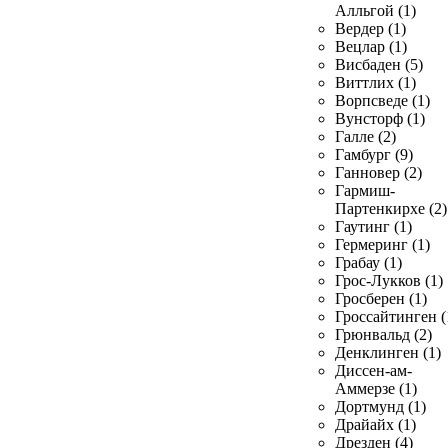
Алльгой (1)
Вердер (1)
Вецлар (1)
Висбаден (5)
Виттлих (1)
Ворпсведе (1)
Вунсторф (1)
Галле (2)
Гамбург (9)
Ганновер (2)
Гармиш-
Партенкирхе (2)
Гаутинг (1)
Гермеринг (1)
Грабау (1)
Грос-Лукков (1)
Гросберен (1)
Гроссайтинген (
Грюнвальд (2)
Денклинген (1)
Диссен-ам-
Аммерзе (1)
Дортмунд (1)
Драйайх (1)
Дрезден (4)