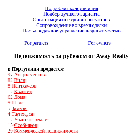
Подробная консультация
Подбор лучшего варианта
Организация поездки и просмотров
Сопровождение во время сделки
Пост-продажное управление недвижимостью
For partners
For owners
Недвижимость за рубежом от Away Realty
в Португалии продается:
97
Апартаментов
82
Вилл
8
Пентхаусов
12
Квартир
62
Дома
5
Шале
5
Замков
4
Таунхауса
12
Участков земли
15
Особняков
29
Коммерческой недвижимости