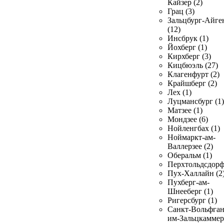
Кайзер (2)
Грац (3)
Зальцбург-Айге
(12)
Инсбрук (1)
Йохберг (1)
Кирхберг (3)
Кицбюэль (27)
Клагенфурт (2)
Крайшберг (2)
Лех (1)
Луцмансбург (1)
Матзее (1)
Мондзее (6)
Нойленгбах (1)
Ноймаркт-ам-
Валлерзее (2)
Оберальм (1)
Перхтольдсдорф
Пух-Халлайн (2
Пухберг-ам-
Шнееберг (1)
Ригерсбург (1)
Санкт-Вольфган
им-Зальцкаммер