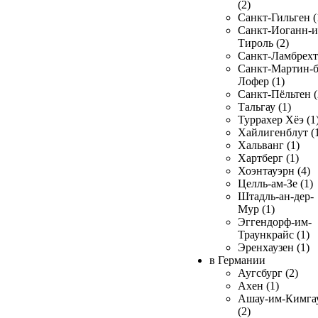
(2)
Санкт-Гильген (
Санкт-Иоганн-и
Тироль (2)
Санкт-Ламбрехт 
Санкт-Мартин-б
Лофер (1)
Санкт-Пёльтен (
Тальгау (1)
Туррахер Хёэ (1
Хайлигенблут (
Хальванг (1)
Хартберг (1)
Хоэнтауэрн (4)
Целль-ам-Зе (1)
Штадль-ан-дер-
Мур (1)
Эггендорф-им-
Траункрайс (1)
Эренхаузен (1)
в Германии
Аугсбург (2)
Ахен (1)
Ашау-им-Кимга
(2)