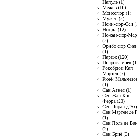
Напуль (1)
Межев (10)
Монсегюр (1)
Мужен (2)
Нейи-сюр-Сен (
Ницца (12)
Ножан-сюр-Ма
(2)
Орибо сюр Сиа
(1)
Париж (120)
Перрос-Гирек (1
Рокебрюн Кап
Мартен (7)
Рюэй-Мальмезо
(1)
Сан Агнес (1)
Сен Жан Кап
Ферра (23)
Сен Лоран д'Эз 
Сен Мартен де 
(1)
Сен Поль де Ва
(2)
Сен-Бриё (3)