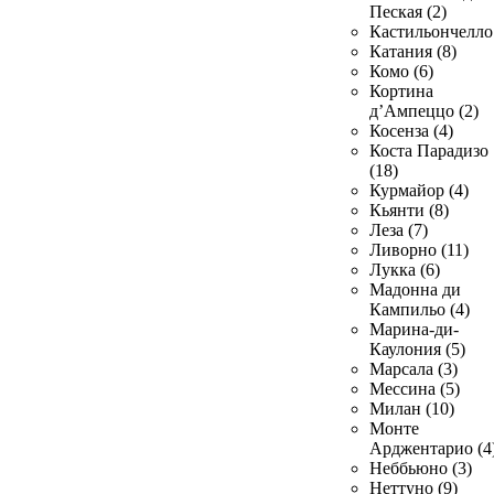
Пеская (2)
Кастильончелло 
Катания (8)
Комо (6)
Кортина
д’Ампеццо (2)
Косенза (4)
Коста Парадизо
(18)
Курмайор (4)
Кьянти (8)
Леза (7)
Ливорно (11)
Лукка (6)
Мадонна ди
Кампильо (4)
Марина-ди-
Каулония (5)
Марсала (3)
Мессина (5)
Милан (10)
Монте
Арджентарио (4
Неббьюно (3)
Неттуно (9)