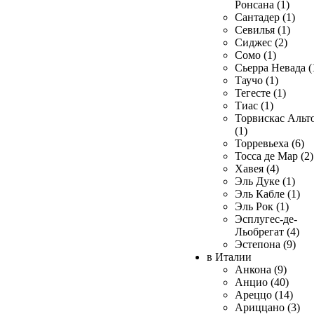
Ронсана (1)
Сантадер (1)
Севилья (1)
Сиджес (2)
Сомо (1)
Сьерра Невада (
Таучо (1)
Тегесте (1)
Тиас (1)
Торвискас Альт
(1)
Торревьеха (6)
Тосса де Мар (2)
Хавея (4)
Эль Дуке (1)
Эль Кабле (1)
Эль Рок (1)
Эсплугес-де-
Льобрегат (4)
Эстепона (9)
в Италии
Анкона (9)
Анцио (40)
Ареццо (14)
Ариццано (3)