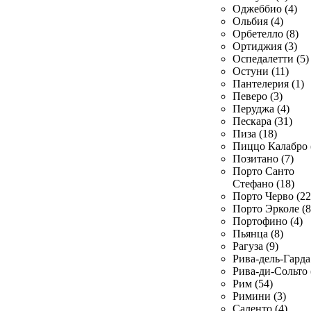
Оджеббио (4)
Ольбия (4)
Орбетелло (8)
Ортиджия (3)
Оспедалетти (5)
Остуни (11)
Пантелерия (1)
Певеро (3)
Перуджа (4)
Пескара (31)
Пиза (18)
Пиццо Калабро 
Позитано (7)
Порто Санто
Стефано (18)
Порто Черво (22
Порто Эрколе (8
Портофино (4)
Пьянца (8)
Рагуза (9)
Рива-дель-Гарда 
Рива-ди-Сольто 
Рим (54)
Римини (3)
Саленто (4)