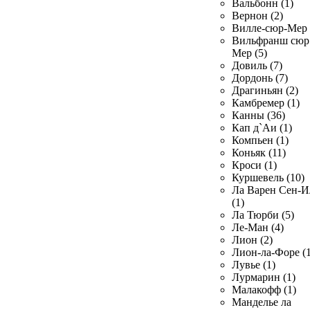
Вальбонн (1)
Вернон (2)
Вилле-сюр-Мер 
Вильфранш сюр
Мер (5)
Довиль (7)
Дордонь (7)
Драгиньян (2)
Камбремер (1)
Канны (36)
Кап д`Аи (1)
Компьен (1)
Коньяк (11)
Кроси (1)
Куршевель (10)
Ла Варен Сен-И
(1)
Ла Тюрби (5)
Ле-Ман (4)
Лион (2)
Лион-ла-Форе (1
Лувье (1)
Лурмарин (1)
Малакофф (1)
Манделье ла