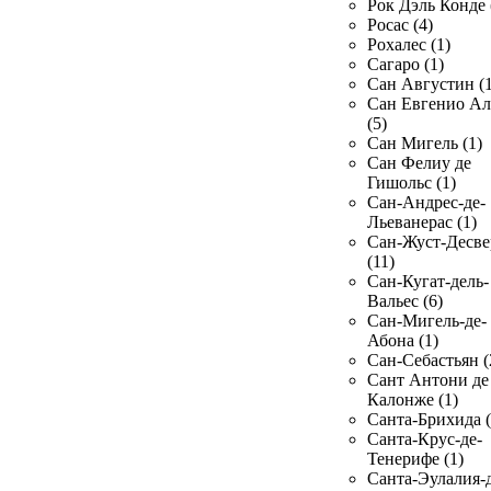
Рок Дэль Конде 
Росас (4)
Рохалес (1)
Сагаро (1)
Сан Августин (1
Сан Евгенио Ал
(5)
Сан Мигель (1)
Сан Фелиу де
Гишольс (1)
Сан-Андрес-де-
Льеванерас (1)
Сан-Жуст-Десве
(11)
Сан-Кугат-дель-
Вальес (6)
Сан-Мигель-де-
Абона (1)
Сан-Себастьян (
Сант Антони де
Калонже (1)
Санта-Брихида (
Санта-Крус-де-
Тенерифе (1)
Санта-Эулалия-д