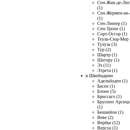
Сен-Жан-де-Лю
(1)
Сен-Жермен-ан
(1)
Сен-Люнер (1)
Сен-Тропе (1)
Сорт-Осгор (1)
Теуль-Сюр-Мер 
Тулуза (3)
Тур (2)
Шартр (1)
Шатору (1)
Эз (11)
Этрета (1)
в Швейцарии
Адельбоден (1)
Басен (1)
Блоне (5)
Бриссаго (1)
Брусино Арсиц
(1)
Бюшийон (1)
Веве (2)
Вербье (12)
Версуа (1)