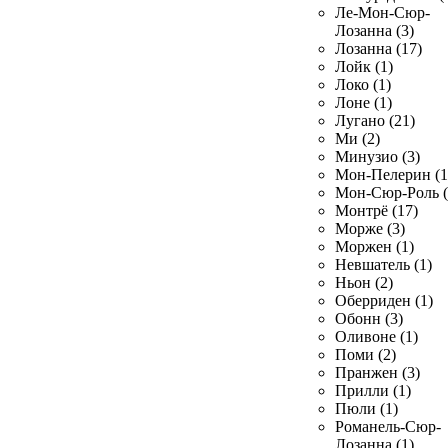
Ле-Мон-Сюр-
Лозанна (3)
Лозанна (17)
Лойк (1)
Локо (1)
Лоне (1)
Лугано (21)
Ми (2)
Минузио (3)
Мон-Пелерин (1
Мон-Сюр-Роль (
Монтрё (17)
Морже (3)
Моржен (1)
Невшатель (1)
Ньон (2)
Оберриден (1)
Обонн (3)
Оливоне (1)
Поми (2)
Пранжен (3)
Прилли (1)
Пюли (1)
Романель-Сюр-
Лозанна (1)