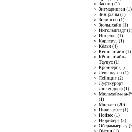
Засниц (1)
Зигмаринген (1)
Зинцхайм (1)
Золинген (1)
Зюльцхайн (1)
Ингольштадт (1
Инцелль (1)
Карлсруэ (1)
Кёльн (4)
Кёнигштайн (1)
Кёнигштайн-
Таунус (1)
Кронберг (1)
Леверкузен (1)
Лейпциг (2)
Луфткурорт-
Люкендорф (1)
Мюльхайм-на-Р
(1)
Мюнхен (20)
Николасзее (1)
Нойзес (1)
Нюрнберг (2)
Обераммергау (3
Ойтин (1)