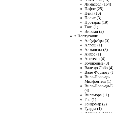
Лимассол (164)
Пафос (25)
Пейя (10)
Полис (3)
Протарас (19)
Тала (1)
Энгоми (2)
в Португалии
Албуфейра (5)
Алгош (1)
Алмансил (3)
Анхос (1)
Асотеяш (4)
Боликейме (3)
Вале до Лобо (4
Вале-Формозу (
Вила-Нова-де-
Милфонтеш (1)
Вила-Нова-ди-Г
(4)
Виламора (11)
Гиа (1)
Гондомар (2)
Гуарда (1)