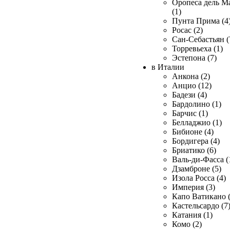
Оропеса дель М
(1)
Пунта Прима (4
Росас (2)
Сан-Себастьян (
Торревьеха (1)
Эстепона (7)
в Италии
Анкона (2)
Анцио (12)
Бадези (4)
Бардолино (1)
Барчис (1)
Белладжио (1)
Бибионе (4)
Бордигера (4)
Бриатико (6)
Валь-ди-Фасса (
Дзамброне (5)
Изола Росса (4)
Империя (3)
Капо Ватикано (
Кастельсардо (7
Катания (1)
Комо (2)