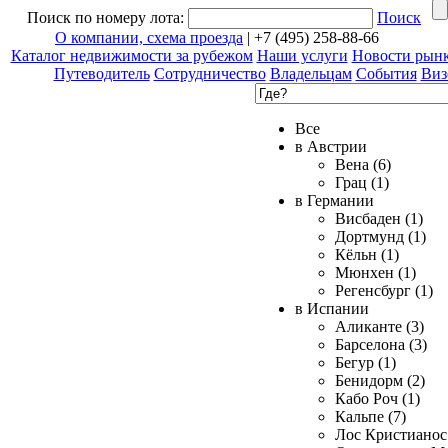
Поиск по номеру лота:
Поиск
О компании, схема проезда
| +7 (495) 258-88-66
Каталог недвижимости за рубежом
Наши услуги
Новости рын
Путеводитель
Сотрудничество
Владельцам
События
Виз
Все
в Австрии
Вена (6)
Грац (1)
в Германии
Висбаден (1)
Дортмунд (1)
Кёльн (1)
Мюнхен (1)
Регенсбург (1)
в Испании
Аликанте (3)
Барселона (3)
Бегур (1)
Бенидорм (2)
Кабо Роч (1)
Кальпе (7)
Лос Кристианос 