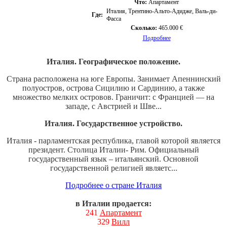
Что:
Апартамент
Италия, Трентино-Альто-Адидже, Валь-ди-
Где:
Фасса
Сколько:
465.000 €
Подробнее
Италия. Географическое положение.
Страна расположена на юге Европы. Занимает Апеннинский
полуостров, острова Сицилию и Сардинию, а также
множество мелких островов. Граничит: с Францией — на
западе, с Австрией и Шве...
Италия. Государственное устройство.
Италия - парламентская республика, главой которой является
президент. Столица Италии- Рим. Официальный
государственный язык – итальянский. Основной
государственной религией являетс...
Подробнее о стране Италия
в Италии продается:
241
Апартамент
329
Вилл