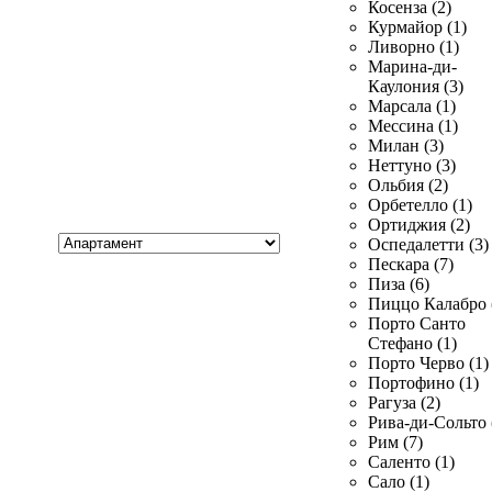
Косенза (2)
Курмайор (1)
Ливорно (1)
Марина-ди-
Каулония (3)
Марсала (1)
Мессина (1)
Милан (3)
Неттуно (3)
Ольбия (2)
Орбетелло (1)
Ортиджия (2)
Хочу
Оспедалетти (3)
купить
Пескара (7)
Пиза (6)
Пиццо Калабро 
Порто Санто
Стефано (1)
Порто Черво (1)
Портофино (1)
Рагуза (2)
Рива-ди-Сольто 
Рим (7)
Саленто (1)
Сало (1)