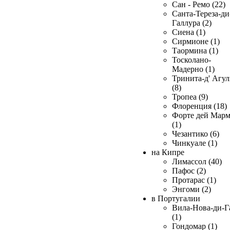
Сан - Ремо (22)
Санта-Тереза-ди
Галлура (2)
Сиена (1)
Сирмионе (1)
Таормина (1)
Тосколано-
Мадерно (1)
Тринита-д' Агул
(8)
Тропеа (9)
Флоренция (18)
Форте дей Мар
(1)
Чезантико (6)
Чинкуале (1)
на Кипре
Лимассол (40)
Пафос (2)
Протарас (1)
Энгоми (2)
в Португалии
Вила-Нова-ди-Г
(1)
Гондомар (1)