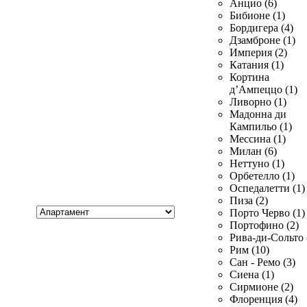
Анцио (6)
Бибионе (1)
Бордигера (4)
Дзамброне (1)
Империя (2)
Катания (1)
Кортина
д’Ампеццо (1)
Ливорно (1)
Мадонна ди
Кампильо (1)
Мессина (1)
Милан (6)
Неттуно (1)
Орбетелло (1)
Оспедалетти (1)
Пиза (2)
Хочу
Порто Черво (1)
купить
Портофино (2)
Рива-ди-Сольто 
Рим (10)
Сан - Ремо (3)
Сиена (1)
Сирмионе (2)
Флоренция (4)