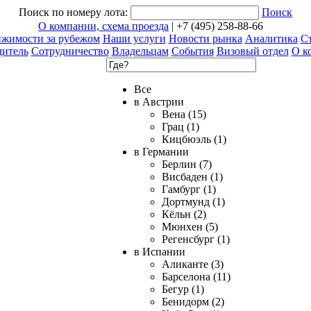
Поиск по номеру лота:
Поиск
О компании, схема проезда
| +7 (495) 258-88-66
ижимости за рубежом
Наши услуги
Новости рынка
Аналитика
Ст
дитель
Сотрудничество
Владельцам
События
Визовый отдел
О к
Все
в Австрии
Вена (15)
Грац (1)
Кицбюэль (1)
в Германии
Берлин (7)
Висбаден (1)
Гамбург (1)
Дортмунд (1)
Кёльн (2)
Мюнхен (5)
Регенсбург (1)
в Испании
Аликанте (3)
Барселона (11)
Бегур (1)
Бенидорм (2)