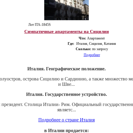
Лот ITA-1845S
Симпатичные апартаменты на Сицилии
Что:
Апартамент
Где:
Италия, Сицилия, Катания
Сколько:
по запросу
Подробнее
Италия. Географическое положение.
луостров, острова Сицилию и Сардинию, а также множество мел
и Шве...
Италия. Государственное устройство.
ся президент. Столица Италии- Рим. Официальный государствен
являетс...
Подробнее о стране Италия
в Италии продается: