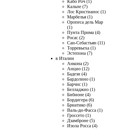
Кабо Роч (1)
Кальпе (7)
Лос Кристианос (1)
Марбелья (1)
Оропеса дель Мар
(1)
Пунта Прима (4)
Росас (2)
Сан-Себастьян (11)
Торревьеха (1)
Эстепона (7)
в Италии
Анкона (2)
Анцио (12)
Бадези (4)
Бардолино (1)
Барчис (1)
Белладжио (1)
Бибионе (4)
Бордигера (6)
Бриатико (6)
Валь-ди-Фасса (1)
Гроссето (1)
Дзамброне (5)
Изола Росса (4)