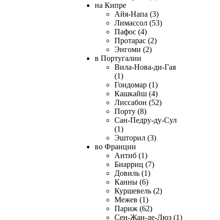
на Кипре
Айя-Напа (3)
Лимассол (53)
Пафос (4)
Протарас (2)
Энгоми (2)
в Португалии
Вила-Нова-ди-Гая
(1)
Гондомар (1)
Кашкайш (4)
Лиссабон (52)
Порту (8)
Сан-Педру-ду-Сул
(1)
Эшторил (3)
во Франции
Антиб (1)
Биарриц (7)
Довиль (1)
Канны (6)
Куршевель (2)
Межев (1)
Париж (62)
Сен-Жан-де-Люз (1)