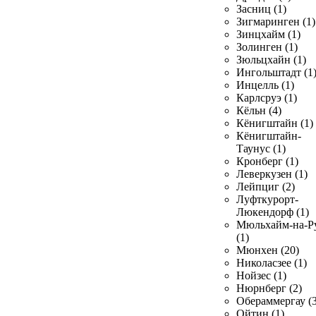
Засниц (1)
Зигмаринген (1)
Зинцхайм (1)
Золинген (1)
Зюльцхайн (1)
Ингольштадт (1
Инцелль (1)
Карлсруэ (1)
Кёльн (4)
Кёнигштайн (1)
Кёнигштайн-
Таунус (1)
Кронберг (1)
Леверкузен (1)
Лейпциг (2)
Луфткурорт-
Люкендорф (1)
Мюльхайм-на-Р
(1)
Мюнхен (20)
Николасзее (1)
Нойзес (1)
Нюрнберг (2)
Обераммергау (3
Ойтин (1)