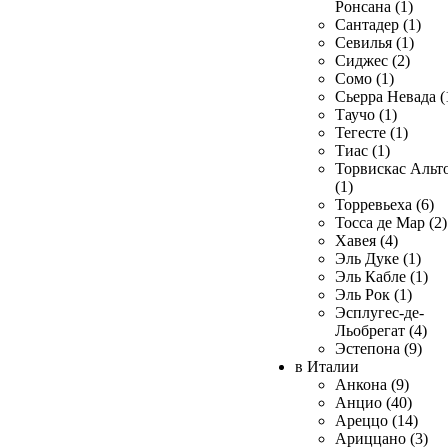
Ронсана (1)
Сантадер (1)
Севилья (1)
Сиджес (2)
Сомо (1)
Сьерра Невада (
Таучо (1)
Тегесте (1)
Тиас (1)
Торвискас Альт
(1)
Торревьеха (6)
Тосса де Мар (2)
Хавея (4)
Эль Дуке (1)
Эль Кабле (1)
Эль Рок (1)
Эсплугес-де-
Льобрегат (4)
Эстепона (9)
в Италии
Анкона (9)
Анцио (40)
Ареццо (14)
Ариццано (3)