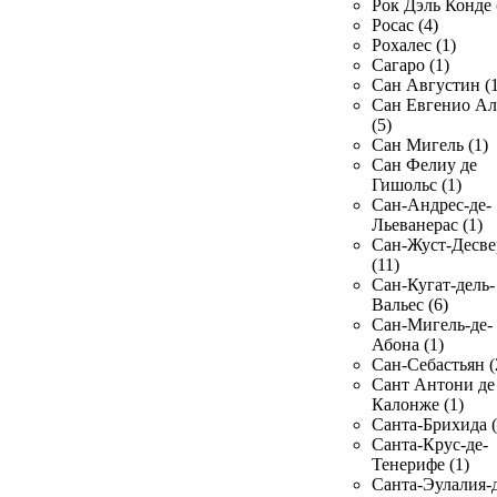
Рок Дэль Конде 
Росас (4)
Рохалес (1)
Сагаро (1)
Сан Августин (1
Сан Евгенио Ал
(5)
Сан Мигель (1)
Сан Фелиу де
Гишольс (1)
Сан-Андрес-де-
Льеванерас (1)
Сан-Жуст-Десве
(11)
Сан-Кугат-дель-
Вальес (6)
Сан-Мигель-де-
Абона (1)
Сан-Себастьян (
Сант Антони де
Калонже (1)
Санта-Брихида (
Санта-Крус-де-
Тенерифе (1)
Санта-Эулалия-д