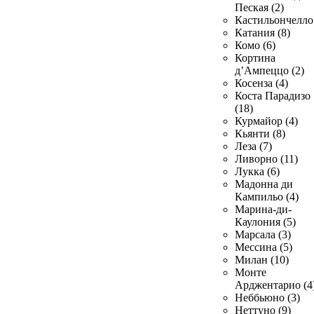
Пеская (2)
Кастильончелло 
Катания (8)
Комо (6)
Кортина
д’Ампеццо (2)
Косенза (4)
Коста Парадизо
(18)
Курмайор (4)
Кьянти (8)
Леза (7)
Ливорно (11)
Лукка (6)
Мадонна ди
Кампильо (4)
Марина-ди-
Каулония (5)
Марсала (3)
Мессина (5)
Милан (10)
Монте
Арджентарио (4
Неббьюно (3)
Неттуно (9)