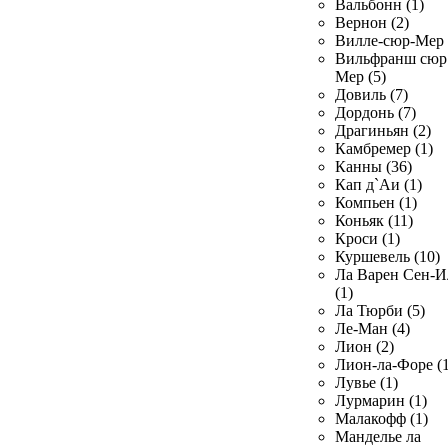
Вальбонн (1)
Вернон (2)
Вилле-сюр-Мер 
Вильфранш сюр
Мер (5)
Довиль (7)
Дордонь (7)
Драгиньян (2)
Камбремер (1)
Канны (36)
Кап д`Аи (1)
Компьен (1)
Коньяк (11)
Кроси (1)
Куршевель (10)
Ла Варен Сен-И
(1)
Ла Тюрби (5)
Ле-Ман (4)
Лион (2)
Лион-ла-Форе (1
Лувье (1)
Лурмарин (1)
Малакофф (1)
Манделье ла