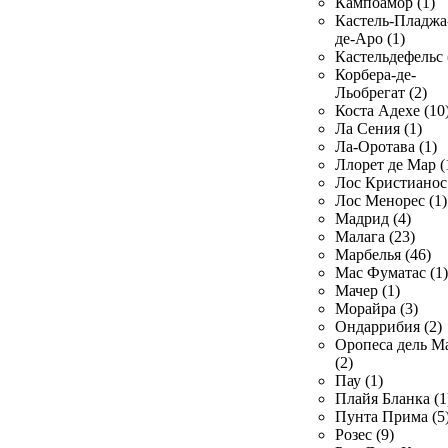
Кампоамор (1)
Кастель-Пладжа
де-Аро (1)
Кастельдефельс 
Корбера-де-
Льобрегат (2)
Коста Адехе (10
Ла Сения (1)
Ла-Оротава (1)
Ллорет де Мар (
Лос Кристианос 
Лос Менорес (1)
Мадрид (4)
Малага (23)
Марбелья (46)
Мас Фуматас (1)
Мачер (1)
Морайра (3)
Ондаррибия (2)
Оропеса дель М
(2)
Пау (1)
Плайя Бланка (1
Пунта Прима (5
Розес (9)