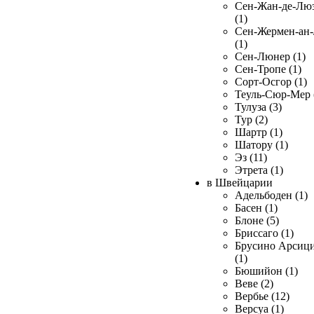
Сен-Жан-де-Лю
(1)
Сен-Жермен-ан
(1)
Сен-Люнер (1)
Сен-Тропе (1)
Сорт-Осгор (1)
Теуль-Сюр-Мер 
Тулуза (3)
Тур (2)
Шартр (1)
Шатору (1)
Эз (11)
Этрета (1)
в Швейцарии
Адельбоден (1)
Басен (1)
Блоне (5)
Бриссаго (1)
Брусино Арсиц
(1)
Бюшийон (1)
Веве (2)
Вербье (12)
Версуа (1)