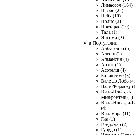
Лимассол (164)
Пафос (25)
Пейя (10)
Полис (3)
Протарас (19)
Тала (1)
Энгоми (2)
в Португалии
Албуфейра (5)
Алгош (1)
Алмансил (3)
Анхос (1)
Асотеяш (4)
Боликейме (3)
Вале до Лобо (4
Вале-Формозу (
Вила-Нова-де-
Милфонтеш (1)
Вила-Нова-ди-Г
(4)
Виламора (11)
Гиа (1)
Гондомар (2)
Гуарда (1)