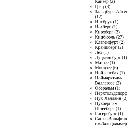
Кайзер (2)
Грац (3)
Зальцбург-Айге
(12)
Инсбрук (1)
Йохберг (1)
Кирхберг (3)
Кицбюэль (27)
Клагенфурт (2)
Крайшберг (2)
Лех (1)
Луцмансбург (1)
Матзее (1)
Мондзее (6)
Нойленгбах (1)
Ноймаркт-ам-
Валлерзее (2)
Оберальм (1)
Перхтольдсдорф
Пух-Халлайн (2
Пухберг-ам-
Шнееберг (1)
Ригерсбург (1)
Санкт-Вольфган
им-Зальцкаммер