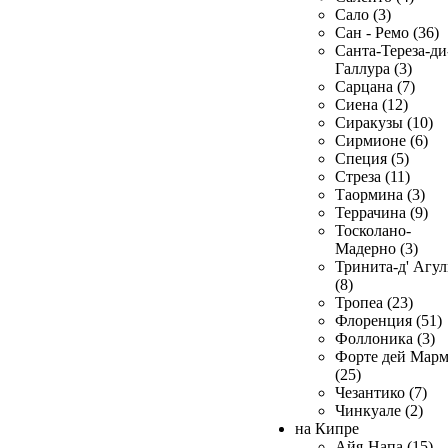
Сало (3)
Сан - Ремо (36)
Санта-Тереза-ди
Галлура (3)
Сарцана (7)
Сиена (12)
Сиракузы (10)
Сирмионе (6)
Специя (5)
Стреза (11)
Таормина (3)
Террачина (9)
Тосколано-
Мадерно (3)
Тринита-д' Агул
(8)
Тропеа (23)
Флоренция (51)
Фоллоника (3)
Форте дей Мар
(25)
Чезантико (7)
Чинкуале (2)
на Кипре
Айя-Напа (15)