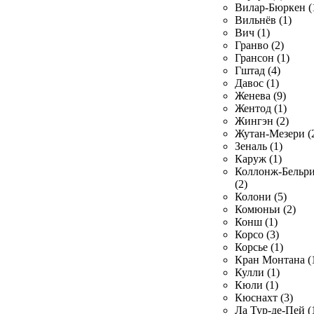
Вилар-Бюркен (
Вильнёв (1)
Вич (1)
Гранво (2)
Грансон (1)
Гштад (4)
Давос (1)
Женева (9)
Жентод (1)
Жингэн (2)
Жутан-Мезери (
Зеналь (1)
Каруж (1)
Коллонж-Бельр
(2)
Колони (5)
Комюньи (2)
Конш (1)
Корсо (3)
Корсье (1)
Кран Монтана (
Кулли (1)
Кюли (1)
Кюснахт (3)
Ла Тур-де-Пей (