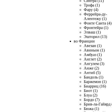
Синтра (11)
Трофа (1)
Фару (4)
Феррейра-ду-
Алентежу (1)
Фонте Санта (4)
Фронтейра (1)
Элваш (1)
Эшторил (13)
во Франции
Авезан (1)
Авиньон (1)
Амбуаз (1)
Англет (2)
Ангулем (3)
Анже (2)
Антиб (5)
Бандоль (1)
Баржемон (1)
Биарриц (16)
Биот (1)
Блуа (2)
Бордо (7)
Брив-ла-Гайярд 
Бюжа (1)