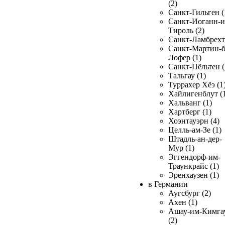
(2)
Санкт-Гильген (
Санкт-Иоганн-и
Тироль (2)
Санкт-Ламбрехт 
Санкт-Мартин-б
Лофер (1)
Санкт-Пёльтен (
Тальгау (1)
Туррахер Хёэ (1
Хайлигенблут (
Хальванг (1)
Хартберг (1)
Хоэнтауэрн (4)
Целль-ам-Зе (1)
Штадль-ан-дер-
Мур (1)
Эггендорф-им-
Траункрайс (1)
Эренхаузен (1)
в Германии
Аугсбург (2)
Ахен (1)
Ашау-им-Кимга
(2)