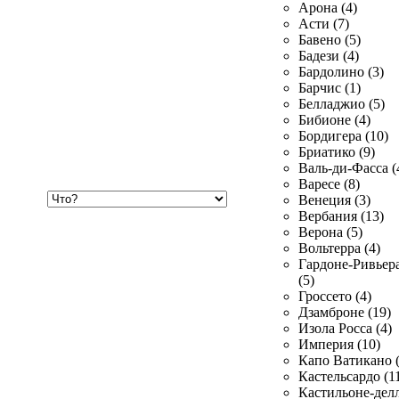
Арона (4)
Асти (7)
Бавено (5)
Бадези (4)
Бардолино (3)
Барчис (1)
Белладжио (5)
Бибионе (4)
Бордигера (10)
Бриатико (9)
Валь-ди-Фасса (
Варесе (8)
Хочу
Венеция (3)
купить
Вербания (13)
Верона (5)
Вольтерра (4)
Гардоне-Ривьер
(5)
Гроссето (4)
Дзамброне (19)
Изола Росса (4)
Империя (10)
Капо Ватикано (
Кастельсардо (1
Кастильоне-делл