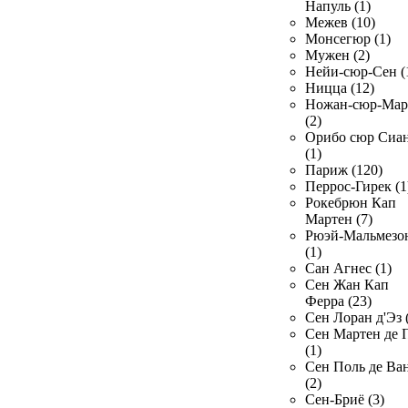
Напуль (1)
Межев (10)
Монсегюр (1)
Мужен (2)
Нейи-сюр-Сен (
Ницца (12)
Ножан-сюр-Ма
(2)
Орибо сюр Сиа
(1)
Париж (120)
Перрос-Гирек (1
Рокебрюн Кап
Мартен (7)
Рюэй-Мальмезо
(1)
Сан Агнес (1)
Сен Жан Кап
Ферра (23)
Сен Лоран д'Эз 
Сен Мартен де 
(1)
Сен Поль де Ва
(2)
Сен-Бриё (3)