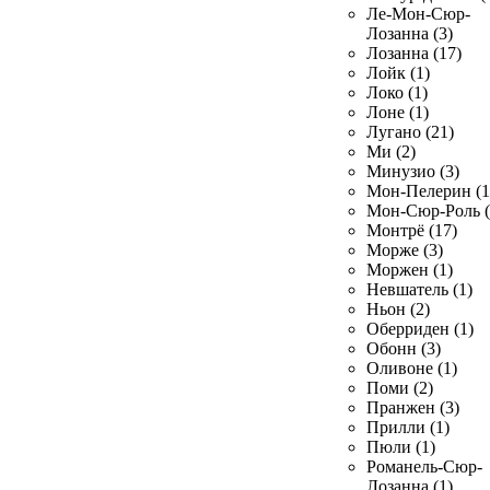
Ле-Мон-Сюр-
Лозанна (3)
Лозанна (17)
Лойк (1)
Локо (1)
Лоне (1)
Лугано (21)
Ми (2)
Минузио (3)
Мон-Пелерин (1
Мон-Сюр-Роль (
Монтрё (17)
Морже (3)
Моржен (1)
Невшатель (1)
Ньон (2)
Оберриден (1)
Обонн (3)
Оливоне (1)
Поми (2)
Пранжен (3)
Прилли (1)
Пюли (1)
Романель-Сюр-
Лозанна (1)