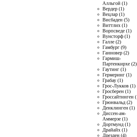
Алльгой (1)
Вердер (1)
Вецлар (1)
Висбаден (5)
Виттлих (1)
Ворпсведе (1)
Вунсторф (1)
Галле (2)
Гамбург (9)
Ганновер (2)
Гармиш-
Партенкирхе (2)
Гаутинг (1)
Гермеринг (1)
Грабау (1)
Грос-Лукков (1)
Гросберен (1)
Гроссайтинген (
Грюнвальд (2)
Денклинген (1)
Диссен-ам-
Аммерзе (1)
Дортмунд (1)
Драйайх (1)
Дрезден (4)