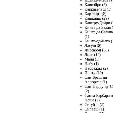
Иданья-а-Нова (
Кавоэйро (3)
Каркавелуш (1)
Картейра (2)
Кашкайш (29)
Каштру-Дайри (
Кинта да Балая (
Кинта да Салин
(1)
Кинта-да-Лаго (
Лагуш (8)
Лиссабон (68)
Лоле (12)
Майя (1)
Набу (1)
Парражил (2)
Порту (10)
Сан-Браш-ди-
Алпортел (1)
Сан-Педру-ду-С
(2)
Санта-Барбара-д
Неше (2)
Сетубал (2)
Силвеш (1)