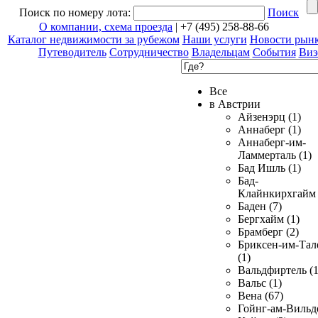
Поиск по номеру лота:
Поиск
О компании, схема проезда
| +7 (495) 258-88-66
Каталог недвижимости за рубежом
Наши услуги
Новости рын
Путеводитель
Сотрудничество
Владельцам
События
Виз
Все
в Австрии
Айзенэрц (1)
Аннаберг (1)
Аннаберг-им-
Ламмерталь (1)
Бад Ишль (1)
Бад-
Клайнкирхгайм 
Баден (7)
Бергхайм (1)
Брамберг (2)
Бриксен-им-Тал
(1)
Вальдфиртель (1
Вальс (1)
Вена (67)
Гойнг-ам-Вильд