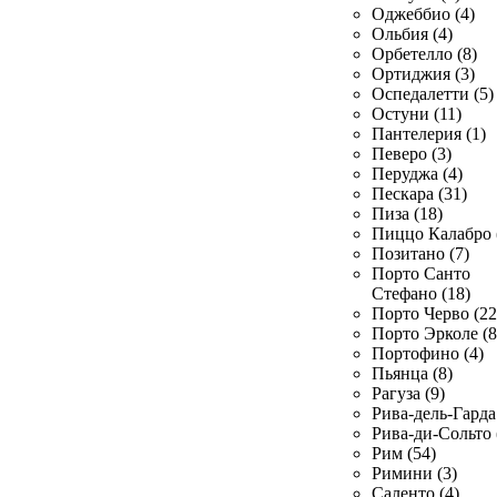
Оджеббио (4)
Ольбия (4)
Орбетелло (8)
Ортиджия (3)
Оспедалетти (5)
Остуни (11)
Пантелерия (1)
Певеро (3)
Перуджа (4)
Пескара (31)
Пиза (18)
Пиццо Калабро 
Позитано (7)
Порто Санто
Стефано (18)
Порто Черво (22
Порто Эрколе (8
Портофино (4)
Пьянца (8)
Рагуза (9)
Рива-дель-Гарда 
Рива-ди-Сольто 
Рим (54)
Римини (3)
Саленто (4)