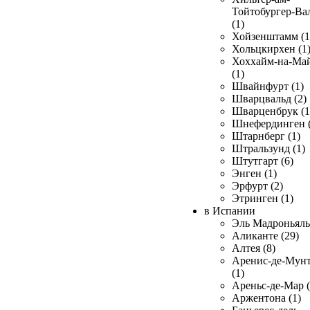
Тойтобургер-Ва
(1)
Хойзенштамм (1
Хольцкирхен (1
Хоххайм-на-Ма
(1)
Швайнфурт (1)
Шварцвальд (2)
Шварценбрук (1
Шнефердинген (
Штарнберг (1)
Штральзунд (1)
Штутгарт (6)
Энген (1)
Эрфурт (2)
Этринген (1)
в Испании
Эль Мадроньяль 
Аликанте (29)
Алтея (8)
Аренис-де-Мун
(1)
Ареньс-де-Мар (
Аржентона (1)