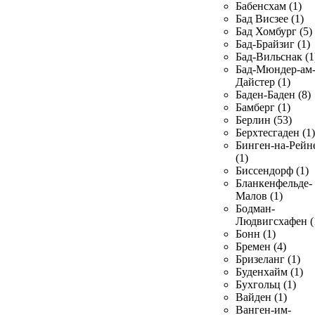
Бабенсхам (1)
Бад Висзее (1)
Бад Хомбург (5)
Бад-Брайзиг (1)
Бад-Вильснак (1
Бад-Мюндер-ам
Дайстер (1)
Баден-Баден (8)
Бамберг (1)
Берлин (53)
Берхтесгаден (1)
Бинген-на-Рейн
(1)
Биссендорф (1)
Бланкенфельде-
Малов (1)
Бодман-
Людвигсхафен (
Бонн (1)
Бремен (4)
Бризеланг (1)
Буденхайм (1)
Бухгольц (1)
Вайден (1)
Ванген-им-