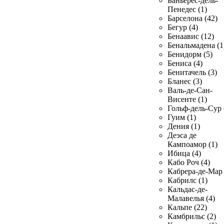
Баньерес-дель-
Пенедес (1)
Барселона (42)
Бегур (4)
Бенаавис (12)
Бенальмадена (1
Бенидорм (5)
Бениса (4)
Бенитачель (3)
Бланес (3)
Валь-де-Сан-
Висенте (1)
Гольф-дель-Сур 
Гуим (1)
Дения (1)
Деэса де
Кампоамор (1)
Ибица (4)
Кабо Роч (4)
Кабрера-де-Мар 
Кабрилс (1)
Кальдас-де-
Малавелья (4)
Кальпе (22)
Камбрильс (2)