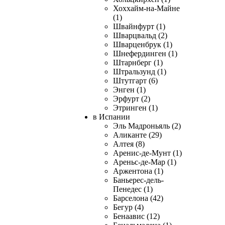
Хоххайм-на-Майне
(1)
Швайнфурт (1)
Шварцвальд (2)
Шварценбрук (1)
Шнефердинген (1)
Штарнберг (1)
Штральзунд (1)
Штутгарт (6)
Энген (1)
Эрфурт (2)
Этринген (1)
в Испании
Эль Мадроньяль (2)
Аликанте (29)
Алтея (8)
Аренис-де-Мунт (1)
Ареньс-де-Мар (1)
Аржентона (1)
Баньерес-дель-
Пенедес (1)
Барселона (42)
Бегур (4)
Бенаавис (12)