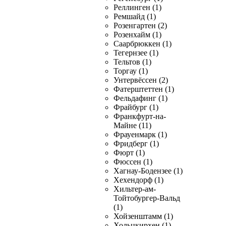
Реллинген (1)
Ремшайд (1)
Розенгартен (2)
Розенхайм (1)
Саарбрюккен (1)
Тегернзее (1)
Тельтов (1)
Торгау (1)
Унтервёссен (2)
Фатерштеттен (1)
Фельдафинг (1)
Фрайбург (1)
Франкфурт-на-
Майне (11)
Фрауенмарк (1)
Фридберг (1)
Фюрт (1)
Фюссен (1)
Хагнау-Бодензее (1)
Хехендорф (1)
Хильтер-ам-
Тойтобургер-Вальд
(1)
Хойзенштамм (1)
Хольцкирхен (1)