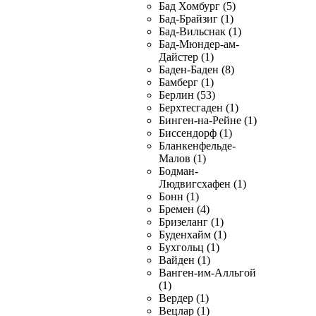
Бад Хомбург (5)
Бад-Брайзиг (1)
Бад-Вильснак (1)
Бад-Мюндер-ам-
Дайстер (1)
Баден-Баден (8)
Бамберг (1)
Берлин (53)
Берхтесгаден (1)
Бинген-на-Рейне (1)
Биссендорф (1)
Бланкенфельде-
Малов (1)
Бодман-
Людвигсхафен (1)
Бонн (1)
Бремен (4)
Бризеланг (1)
Буденхайм (1)
Бухгольц (1)
Вайден (1)
Ванген-им-Алльгой
(1)
Вердер (1)
Вецлар (1)