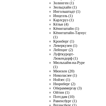
Золинген (1)
Зюльцхайн (1)
Ингольштадт (1)
Инцелль (1)
Карлсруэ (1)
Кёльн (4)
Кёнигштайн (1)
Кёнигштайн-Таунус
(1)
Кронберг (1)
Леверкузен (1)
Лейпциг (2)
Луфткурорт-
Люкендорф (1)
Мюльхайм-на-Руре
(1)
Мюнхен (20)
Николасзее (1)
Нойзес (1)
Нюрнберг (2)
Обераммергау (3)
Ойтин (1)
Потсдам (10)
Равенсбург (1)
Регенсбург (1)