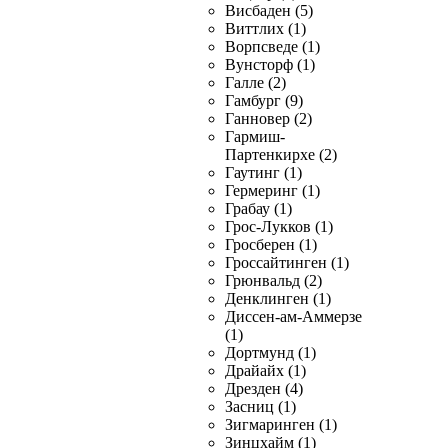
Висбаден (5)
Виттлих (1)
Ворпсведе (1)
Вунсторф (1)
Галле (2)
Гамбург (9)
Ганновер (2)
Гармиш-
Партенкирхе (2)
Гаутинг (1)
Гермеринг (1)
Грабау (1)
Грос-Лукков (1)
Гросберен (1)
Гроссайтинген (1)
Грюнвальд (2)
Денклинген (1)
Диссен-ам-Аммерзе
(1)
Дортмунд (1)
Драйайх (1)
Дрезден (4)
Засниц (1)
Зигмаринген (1)
Зинцхайм (1)