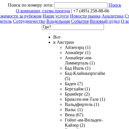
Поиск по номеру лота:
Поиск
О компании, схема проезда
| +7 (495) 258-88-66
ижимости за рубежом
Наши услуги
Новости рынка
Аналитика
Ст
дитель
Сотрудничество
Владельцам
События
Визовый отдел
О к
Все
в Австрии
Айзенэрц (1)
Аннаберг (1)
Аннаберг-им-
Ламмерталь (1)
Бад Ишль (1)
Бад-Клайнкирхгайм
(5)
Баден (7)
Бергхайм (1)
Брамберг (2)
Бриксен-им-Тале (1)
Вальдфиртель (1)
Вальс (1)
Вена (67)
Гойнг-ам-Вильден-
Кайзер (2)