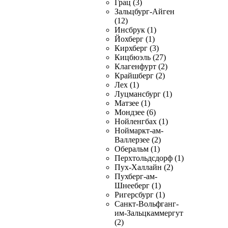
Грац (3)
Зальцбург-Айген
(12)
Инсбрук (1)
Йохберг (1)
Кирхберг (3)
Кицбюэль (27)
Клагенфурт (2)
Крайшберг (2)
Лех (1)
Луцмансбург (1)
Матзее (1)
Мондзее (6)
Нойленгбах (1)
Ноймаркт-ам-
Валлерзее (2)
Оберальм (1)
Перхтольдсдорф (1)
Пух-Халлайн (2)
Пухберг-ам-
Шнееберг (1)
Ригерсбург (1)
Санкт-Вольфганг-
им-Зальцкаммергут
(2)