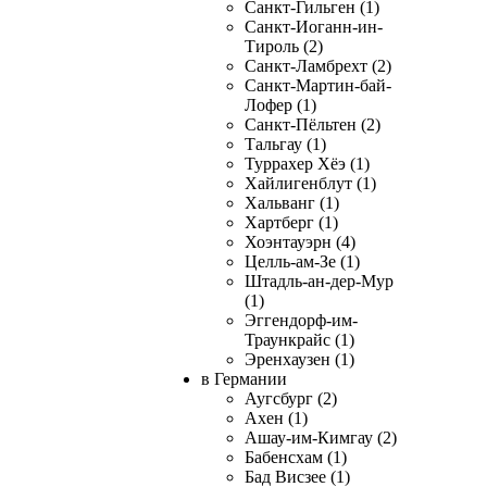
Санкт-Гильген (1)
Санкт-Иоганн-ин-
Тироль (2)
Санкт-Ламбрехт (2)
Санкт-Мартин-бай-
Лофер (1)
Санкт-Пёльтен (2)
Тальгау (1)
Туррахер Хёэ (1)
Хайлигенблут (1)
Хальванг (1)
Хартберг (1)
Хоэнтауэрн (4)
Целль-ам-Зе (1)
Штадль-ан-дер-Мур
(1)
Эггендорф-им-
Траункрайс (1)
Эренхаузен (1)
в Германии
Аугсбург (2)
Ахен (1)
Ашау-им-Кимгау (2)
Бабенсхам (1)
Бад Висзее (1)