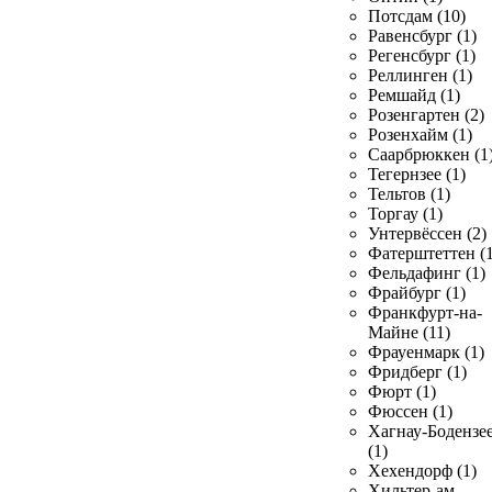
Потсдам (10)
Равенсбург (1)
Регенсбург (1)
Реллинген (1)
Ремшайд (1)
Розенгартен (2)
Розенхайм (1)
Саарбрюккен (1
Тегернзее (1)
Тельтов (1)
Торгау (1)
Унтервёссен (2)
Фатерштеттен (1
Фельдафинг (1)
Фрайбург (1)
Франкфурт-на-
Майне (11)
Фрауенмарк (1)
Фридберг (1)
Фюрт (1)
Фюссен (1)
Хагнау-Бодензе
(1)
Хехендорф (1)
Хильтер-ам-