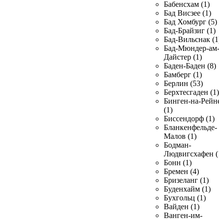
Бабенсхам (1)
Бад Висзее (1)
Бад Хомбург (5)
Бад-Брайзиг (1)
Бад-Вильснак (1
Бад-Мюндер-ам
Дайстер (1)
Баден-Баден (8)
Бамберг (1)
Берлин (53)
Берхтесгаден (1)
Бинген-на-Рейн
(1)
Биссендорф (1)
Бланкенфельде-
Малов (1)
Бодман-
Людвигсхафен (
Бонн (1)
Бремен (4)
Бризеланг (1)
Буденхайм (1)
Бухгольц (1)
Вайден (1)
Ванген-им-