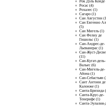
Рок Дэль Конде 
Росас (4)
Рохалес (1)
Сагаро (1)
Сан Августин (1
Сан Евгенио Ал
(5)
Сан Мигель (1)
Сан Фелиу де
Гишольс (1)
Сан-Андрес-де-
Льеванерас (1)
Сан-Жуст-Десве
(11)
Сан-Кугат-дель-
Вальес (6)
Сан-Мигель-де-
Абона (1)
Сан-Себастьян (
Сант Антони де
Калонже (1)
Санта-Брихида (
Санта-Крус-де-
Тенерифе (1)
Санта-Эулалия-д