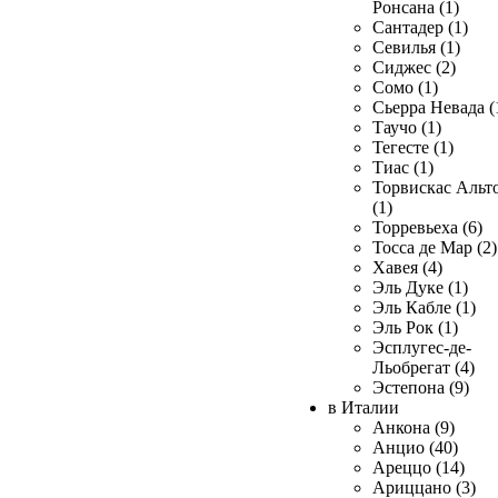
Ронсана (1)
Сантадер (1)
Севилья (1)
Сиджес (2)
Сомо (1)
Сьерра Невада (
Таучо (1)
Тегесте (1)
Тиас (1)
Торвискас Альт
(1)
Торревьеха (6)
Тосса де Мар (2)
Хавея (4)
Эль Дуке (1)
Эль Кабле (1)
Эль Рок (1)
Эсплугес-де-
Льобрегат (4)
Эстепона (9)
в Италии
Анкона (9)
Анцио (40)
Ареццо (14)
Ариццано (3)