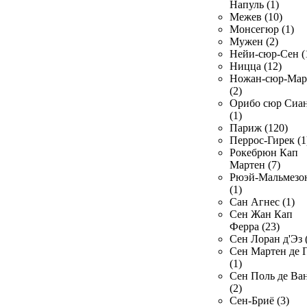
Напуль (1)
Межев (10)
Монсегюр (1)
Мужен (2)
Нейи-сюр-Сен (
Ницца (12)
Ножан-сюр-Ма
(2)
Орибо сюр Сиа
(1)
Париж (120)
Перрос-Гирек (1
Рокебрюн Кап
Мартен (7)
Рюэй-Мальмезо
(1)
Сан Агнес (1)
Сен Жан Кап
Ферра (23)
Сен Лоран д'Эз 
Сен Мартен де 
(1)
Сен Поль де Ва
(2)
Сен-Бриё (3)