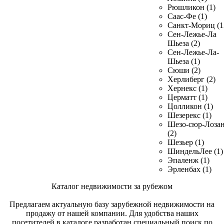
Рюшликон (1)
Саас-Фе (1)
Санкт-Мориц (1
Сен-Лежье-Ла
Шьеза (2)
Сен-Лежье-Ла-
Шьеза (1)
Сюши (2)
Херлиберг (2)
Хернекс (1)
Церматт (1)
Цолликон (1)
Шезерекс (1)
Шезо-сюр-Лоза
(2)
Шезьер (1)
ШиндельЛее (1)
Эпаленж (1)
Эрленбах (1)
Каталог недвижимости за рубежом
Предлагаем актуальную базу зарубежной недвижимости на
продажу от нашей компании. Для удобства наших
посетителей в каталоге разработан специальный поиск по