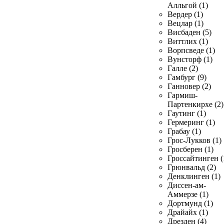
Алльгой (1)
Вердер (1)
Вецлар (1)
Висбаден (5)
Виттлих (1)
Ворпсведе (1)
Вунсторф (1)
Галле (2)
Гамбург (9)
Ганновер (2)
Гармиш-
Партенкирхе (2)
Гаутинг (1)
Гермеринг (1)
Грабау (1)
Грос-Лукков (1)
Гросберен (1)
Гроссайтинген (
Грюнвальд (2)
Денклинген (1)
Диссен-ам-
Аммерзе (1)
Дортмунд (1)
Драйайх (1)
Дрезден (4)