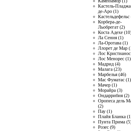
Кампоамор (1)
Кастель-Пладжа
де-Аро (1)
Кастельдефельс 
Корбера-де-
Льобрегат (2)
Коста Адехе (10
Ла Сения (1)
Ла-Оротава (1)
Ллорет де Мар (
Лос Кристианос 
Лос Менорес (1)
Мадрид (4)
Малага (23)
Марбелья (46)
Мас Фуматас (1)
Мачер (1)
Морайра (3)
Ондаррибия (2)
Оропеса дель М
(2)
Пау (1)
Плайя Бланка (1
Пунта Прима (5
Розес (9)