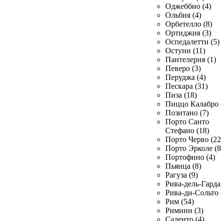
Оджеббио (4)
Ольбия (4)
Орбетелло (8)
Ортиджия (3)
Оспедалетти (5)
Остуни (11)
Пантелерия (1)
Певеро (3)
Перуджа (4)
Пескара (31)
Пиза (18)
Пиццо Калабро 
Позитано (7)
Порто Санто
Стефано (18)
Порто Черво (22
Порто Эрколе (8
Портофино (4)
Пьянца (8)
Рагуза (9)
Рива-дель-Гарда 
Рива-ди-Сольто 
Рим (54)
Римини (3)
Саленто (4)