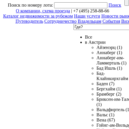
Поиск по номеру лота:
Поиск
О компании, схема проезда
| +7 (495) 258-88-66
Каталог недвижимости за рубежом
Наши услуги
Новости рын
Путеводитель
Сотрудничество
Владельцам
События
Виз
Все
в Австрии
Айзенэрц (1)
Аннаберг (1)
Аннаберг-им-
Ламмерталь (1)
Бад Ишль (1)
Бад-
Клайнкирхгайм 
Баден (7)
Бергхайм (1)
Брамберг (2)
Бриксен-им-Тал
(1)
Вальдфиртель (1
Вальс (1)
Вена (67)
Гойнг-ам-Вильд