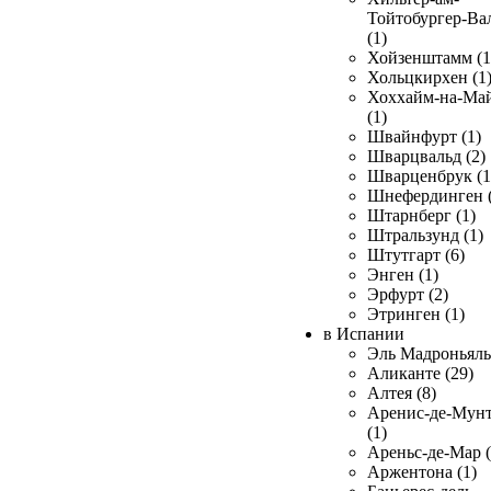
Тойтобургер-Ва
(1)
Хойзенштамм (1
Хольцкирхен (1
Хоххайм-на-Ма
(1)
Швайнфурт (1)
Шварцвальд (2)
Шварценбрук (1
Шнефердинген (
Штарнберг (1)
Штральзунд (1)
Штутгарт (6)
Энген (1)
Эрфурт (2)
Этринген (1)
в Испании
Эль Мадроньяль 
Аликанте (29)
Алтея (8)
Аренис-де-Мун
(1)
Ареньс-де-Мар (
Аржентона (1)