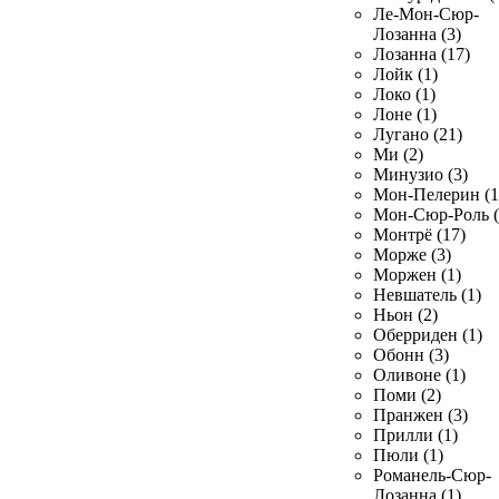
Ле-Мон-Сюр-
Лозанна (3)
Лозанна (17)
Лойк (1)
Локо (1)
Лоне (1)
Лугано (21)
Ми (2)
Минузио (3)
Мон-Пелерин (1
Мон-Сюр-Роль (
Монтрё (17)
Морже (3)
Моржен (1)
Невшатель (1)
Ньон (2)
Оберриден (1)
Обонн (3)
Оливоне (1)
Поми (2)
Пранжен (3)
Прилли (1)
Пюли (1)
Романель-Сюр-
Лозанна (1)