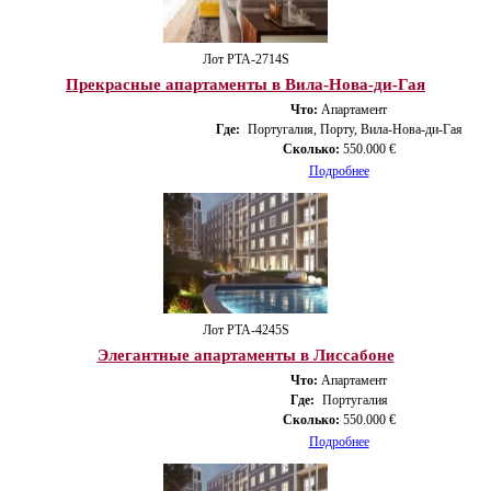
Лот PTA-2714S
Прекрасные апартаменты в Вила-Нова-ди-Гая
Что:
Апартамент
Где:
Португалия, Порту, Вила-Нова-ди-Гая
Сколько:
550.000 €
Подробнее
Лот PTA-4245S
Элегантные апартаменты в Лиссабоне
Что:
Апартамент
Где:
Португалия
Сколько:
550.000 €
Подробнее