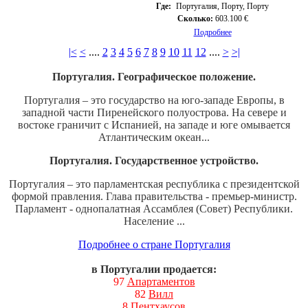
Где:
Португалия, Порту, Порту
Сколько:
603.100 €
Подробнее
|<
<
....
2
3
4
5
6
7
8
9
10
11
12
....
>
>|
Португалия. Географическое положение.
Португалия – это государство на юго-западе Европы, в
западной части Пиренейского полуострова. На севере и
востоке граничит с Испанией, на западе и юге омывается
Атлантическим океан...
Португалия. Государственное устройство.
Португалия – это парламентская республика с президентской
формой правления. Глава правительства - премьер-министр.
Парламент - однопалатная Ассамблея (Совет) Республики.
Население ...
Подробнее о стране Португалия
в Португалии продается:
97
Апартаментов
82
Вилл
8
Пентхаусов