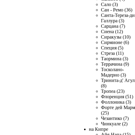
Сало (3)
Сан - Ремо (36)
Санта-Тереза-ди
Галлура (3)
Сарцана (7)
Сиена (12)
Сиракузы (10)
Сирмионе (6)
Специя (5)
Стреза (11)
Таормина (3)
Террачина (9)
Тосколано-
Мадерно (3)
Тринита-д' Агул
(8)
Тропеа (23)
Флоренция (51)
Фоллоника (3)
Форте дей Мар
(25)
Чезантико (7)
Чинкуале (2)
на Кипре
Айя-Напа (15)