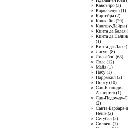
Иданья-а-Нова (
Кавоэйро (3)
Каркавелуш (1)
Картейра (2)
Кашкайш (29)
Каштру-Дайри (
Кинта да Балая (
Кинта да Салин
(1)
Кинта-да-Лаго (
Лагуш (8)
Лиссабон (68)
Лоле (12)
Майя (1)
Набу (1)
Парражил (2)
Порту (10)
Сан-Браш-ди-
Алпортел (1)
Сан-Педру-ду-С
(2)
Санта-Барбара-д
Неше (2)
Сетубал (2)
Силвеш (1)