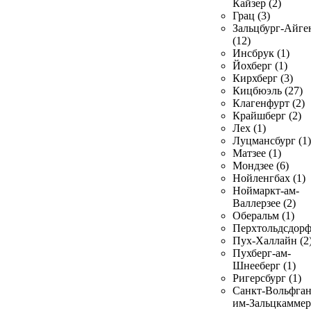
Кайзер (2)
Грац (3)
Зальцбург-Айге
(12)
Инсбрук (1)
Йохберг (1)
Кирхберг (3)
Кицбюэль (27)
Клагенфурт (2)
Крайшберг (2)
Лех (1)
Луцмансбург (1)
Матзее (1)
Мондзее (6)
Нойленгбах (1)
Ноймаркт-ам-
Валлерзее (2)
Оберальм (1)
Перхтольдсдорф
Пух-Халлайн (2
Пухберг-ам-
Шнееберг (1)
Ригерсбург (1)
Санкт-Вольфган
им-Зальцкаммер