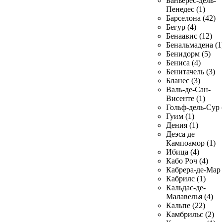
Баньерес-дель-
Пенедес (1)
Барселона (42)
Бегур (4)
Бенаавис (12)
Бенальмадена (1
Бенидорм (5)
Бениса (4)
Бенитачель (3)
Бланес (3)
Валь-де-Сан-
Висенте (1)
Гольф-дель-Сур 
Гуим (1)
Дения (1)
Деэса де
Кампоамор (1)
Ибица (4)
Кабо Роч (4)
Кабрера-де-Мар 
Кабрилс (1)
Кальдас-де-
Малавелья (4)
Кальпе (22)
Камбрильс (2)