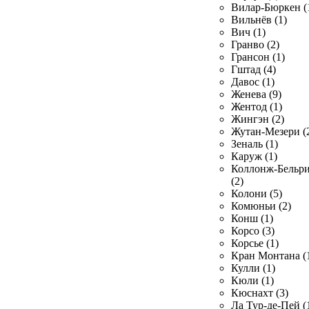
Вилар-Бюркен (
Вильнёв (1)
Вич (1)
Гранво (2)
Грансон (1)
Гштад (4)
Давос (1)
Женева (9)
Жентод (1)
Жингэн (2)
Жутан-Мезери (
Зеналь (1)
Каруж (1)
Коллонж-Бельр
(2)
Колони (5)
Комюньи (2)
Конш (1)
Корсо (3)
Корсье (1)
Кран Монтана (
Кулли (1)
Кюли (1)
Кюснахт (3)
Ла Тур-де-Пей (