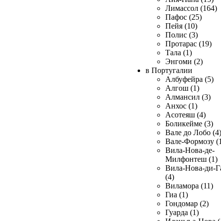
Лимассол (164)
Пафос (25)
Пейя (10)
Полис (3)
Протарас (19)
Тала (1)
Энгоми (2)
в Португалии
Албуфейра (5)
Алгош (1)
Алмансил (3)
Анхос (1)
Асотеяш (4)
Боликейме (3)
Вале до Лобо (4
Вале-Формозу (
Вила-Нова-де-
Милфонтеш (1)
Вила-Нова-ди-Г
(4)
Виламора (11)
Гиа (1)
Гондомар (2)
Гуарда (1)