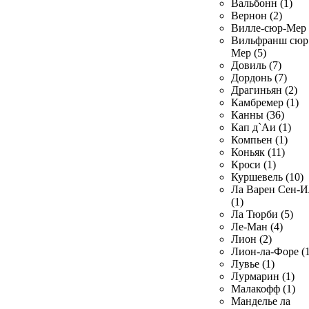
Вальбонн (1)
Вернон (2)
Вилле-сюр-Мер 
Вильфранш сюр
Мер (5)
Довиль (7)
Дордонь (7)
Драгиньян (2)
Камбремер (1)
Канны (36)
Кап д`Аи (1)
Компьен (1)
Коньяк (11)
Кроси (1)
Куршевель (10)
Ла Варен Сен-И
(1)
Ла Тюрби (5)
Ле-Ман (4)
Лион (2)
Лион-ла-Форе (1
Лувье (1)
Лурмарин (1)
Малакофф (1)
Манделье ла