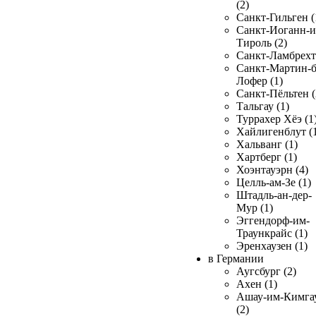
(2)
Санкт-Гильген (
Санкт-Иоганн-и
Тироль (2)
Санкт-Ламбрехт 
Санкт-Мартин-б
Лофер (1)
Санкт-Пёльтен (
Тальгау (1)
Туррахер Хёэ (1
Хайлигенблут (
Хальванг (1)
Хартберг (1)
Хоэнтауэрн (4)
Целль-ам-Зе (1)
Штадль-ан-дер-
Мур (1)
Эггендорф-им-
Траункрайс (1)
Эренхаузен (1)
в Германии
Аугсбург (2)
Ахен (1)
Ашау-им-Кимга
(2)