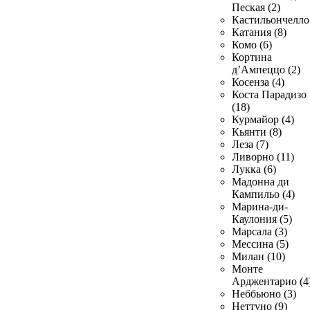
Пеская (2)
Кастильончелло 
Катания (8)
Комо (6)
Кортина
д’Ампеццо (2)
Косенза (4)
Коста Парадизо
(18)
Курмайор (4)
Кьянти (8)
Леза (7)
Ливорно (11)
Лукка (6)
Мадонна ди
Кампильо (4)
Марина-ди-
Каулония (5)
Марсала (3)
Мессина (5)
Милан (10)
Монте
Арджентарио (4
Неббьюно (3)
Неттуно (9)