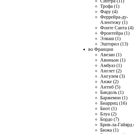
Синтра (11)
Трофа (1)
Фару (4)
Феррейра-ду-
Алентежу (1)
Фонте Санта (4)
Фронтейра (1)
Элваш (1)
Эшторил (13)
во Франции
Авезан (1)
Авиньон (1)
Амбуаз (1)
Англет (2)
Ангулем (3)
Анже (2)
Антиб (5)
Бандоль (1)
Баржемон (1)
Биарриц (16)
Биот (1)
Блуа (2)
Бордо (7)
Брив-ла-Гайярд 
Бюжа (1)