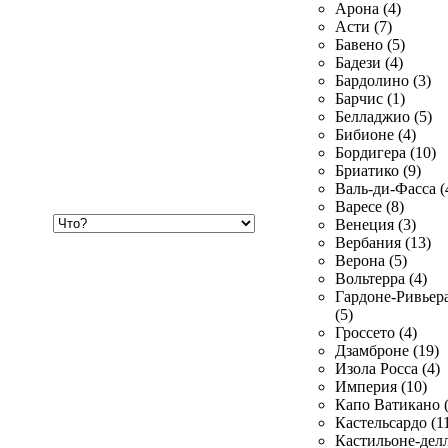
Арона (4)
Асти (7)
Бавено (5)
Бадези (4)
Бардолино (3)
Барчис (1)
Белладжио (5)
Бибионе (4)
Бордигера (10)
Бриатико (9)
Валь-ди-Фасса (
Варесе (8)
Хочу
Венеция (3)
купить
Вербания (13)
Верона (5)
Вольтерра (4)
Гардоне-Ривьер
(5)
Гроссето (4)
Дзамброне (19)
Изола Росса (4)
Империя (10)
Капо Ватикано (
Кастельсардо (1
Кастильоне-делл