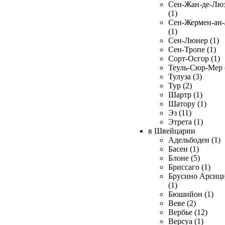
Сен-Жан-де-Лю
(1)
Сен-Жермен-ан
(1)
Сен-Люнер (1)
Сен-Тропе (1)
Сорт-Осгор (1)
Теуль-Сюр-Мер 
Тулуза (3)
Тур (2)
Шартр (1)
Шатору (1)
Эз (11)
Этрета (1)
в Швейцарии
Адельбоден (1)
Басен (1)
Блоне (5)
Бриссаго (1)
Брусино Арсиц
(1)
Бюшийон (1)
Веве (2)
Вербье (12)
Версуа (1)