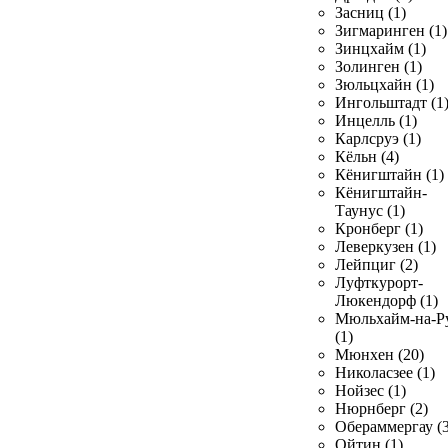
Засниц (1)
Зигмаринген (1)
Зинцхайм (1)
Золинген (1)
Зюльцхайн (1)
Ингольштадт (1
Инцелль (1)
Карлсруэ (1)
Кёльн (4)
Кёнигштайн (1)
Кёнигштайн-
Таунус (1)
Кронберг (1)
Леверкузен (1)
Лейпциг (2)
Луфткурорт-
Люкендорф (1)
Мюльхайм-на-Р
(1)
Мюнхен (20)
Николасзее (1)
Нойзес (1)
Нюрнберг (2)
Обераммергау (3
Ойтин (1)