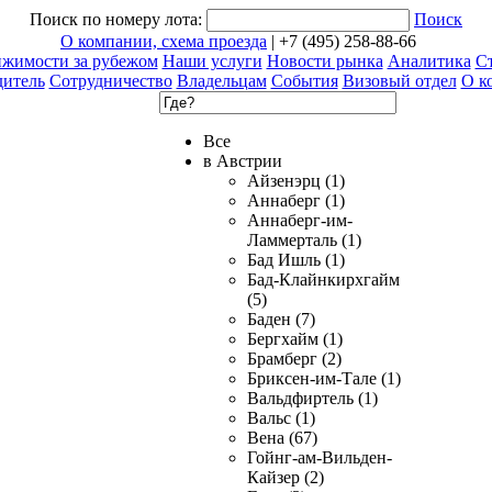
Поиск по номеру лота:
Поиск
О компании, схема проезда
| +7 (495) 258-88-66
ижимости за рубежом
Наши услуги
Новости рынка
Аналитика
Ст
дитель
Сотрудничество
Владельцам
События
Визовый отдел
О к
Все
в Австрии
Айзенэрц (1)
Аннаберг (1)
Аннаберг-им-
Ламмерталь (1)
Бад Ишль (1)
Бад-Клайнкирхгайм
(5)
Баден (7)
Бергхайм (1)
Брамберг (2)
Бриксен-им-Тале (1)
Вальдфиртель (1)
Вальс (1)
Вена (67)
Гойнг-ам-Вильден-
Кайзер (2)