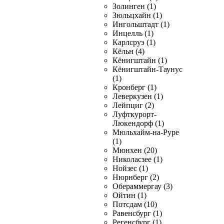
Золинген (1)
Зюльцхайн (1)
Ингольштадт (1)
Инцелль (1)
Карлсруэ (1)
Кёльн (4)
Кёнигштайн (1)
Кёнигштайн-Таунус
(1)
Кронберг (1)
Леверкузен (1)
Лейпциг (2)
Луфткурорт-
Люкендорф (1)
Мюльхайм-на-Руре
(1)
Мюнхен (20)
Николасзее (1)
Нойзес (1)
Нюрнберг (2)
Обераммергау (3)
Ойтин (1)
Потсдам (10)
Равенсбург (1)
Регенсбург (1)