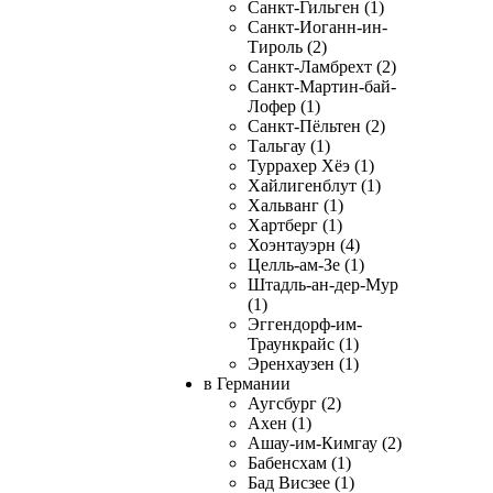
Санкт-Гильген (1)
Санкт-Иоганн-ин-
Тироль (2)
Санкт-Ламбрехт (2)
Санкт-Мартин-бай-
Лофер (1)
Санкт-Пёльтен (2)
Тальгау (1)
Туррахер Хёэ (1)
Хайлигенблут (1)
Хальванг (1)
Хартберг (1)
Хоэнтауэрн (4)
Целль-ам-Зе (1)
Штадль-ан-дер-Мур
(1)
Эггендорф-им-
Траункрайс (1)
Эренхаузен (1)
в Германии
Аугсбург (2)
Ахен (1)
Ашау-им-Кимгау (2)
Бабенсхам (1)
Бад Висзее (1)