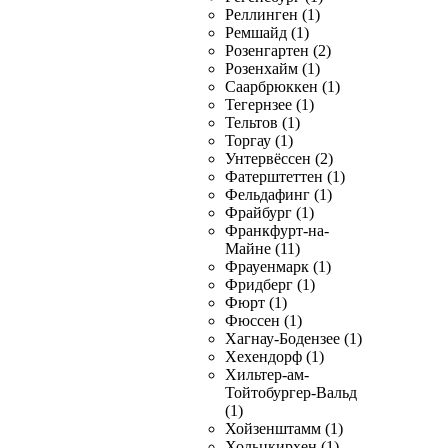
Реллинген (1)
Ремшайд (1)
Розенгартен (2)
Розенхайм (1)
Саарбрюккен (1)
Тегернзее (1)
Тельтов (1)
Торгау (1)
Унтервёссен (2)
Фатерштеттен (1)
Фельдафинг (1)
Фрайбург (1)
Франкфурт-на-
Майне (11)
Фрауенмарк (1)
Фридберг (1)
Фюрт (1)
Фюссен (1)
Хагнау-Бодензее (1)
Хехендорф (1)
Хильтер-ам-
Тойтобургер-Вальд
(1)
Хойзенштамм (1)
Хольцкирхен (1)