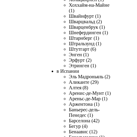
Хоххайм-на-Майне
(1)
Швайнфурт (1)
Шварцвальд (2)
Шварценбрук (1)
Шнефердинген (1)
Штарнберг (1)
Штральзунд (1)
Штутгарт (6)
Энген (1)
Эрфурт (2)
Этринген (1)
в Испании
Эль Мадроньяль (2)
Аликанте (29)
Алтея (8)
Аренис-де-Мунт (1)
Ареньс-де-Мар (1)
Аржентона (1)
Баньерес-дель-
Пенедес (1)
Барселона (42)
Бегур (4)
Бенаавис (12)