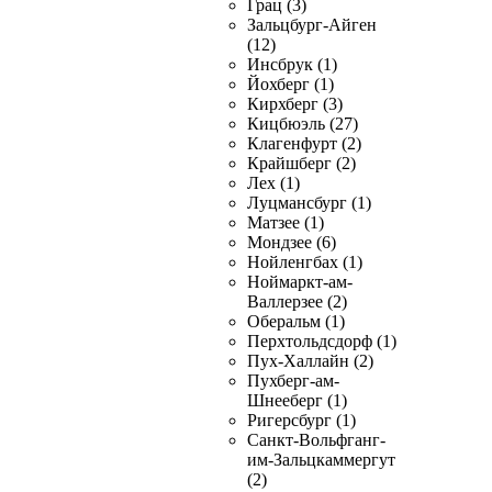
Грац (3)
Зальцбург-Айген
(12)
Инсбрук (1)
Йохберг (1)
Кирхберг (3)
Кицбюэль (27)
Клагенфурт (2)
Крайшберг (2)
Лех (1)
Луцмансбург (1)
Матзее (1)
Мондзее (6)
Нойленгбах (1)
Ноймаркт-ам-
Валлерзее (2)
Оберальм (1)
Перхтольдсдорф (1)
Пух-Халлайн (2)
Пухберг-ам-
Шнееберг (1)
Ригерсбург (1)
Санкт-Вольфганг-
им-Зальцкаммергут
(2)