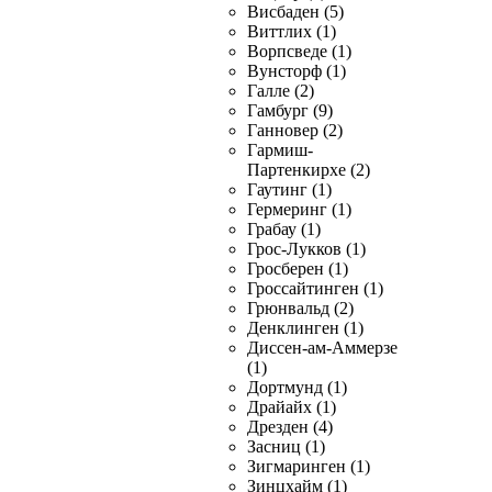
Висбаден (5)
Виттлих (1)
Ворпсведе (1)
Вунсторф (1)
Галле (2)
Гамбург (9)
Ганновер (2)
Гармиш-
Партенкирхе (2)
Гаутинг (1)
Гермеринг (1)
Грабау (1)
Грос-Лукков (1)
Гросберен (1)
Гроссайтинген (1)
Грюнвальд (2)
Денклинген (1)
Диссен-ам-Аммерзе
(1)
Дортмунд (1)
Драйайх (1)
Дрезден (4)
Засниц (1)
Зигмаринген (1)
Зинцхайм (1)