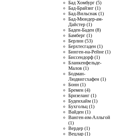
Бад Хомбург (5)
Бад-Брайзиг (1)
Бад-Вильснак (1)
Бад-Мюндер-ам-
Дайстер (1)
Баден-Баден (8)
Бамберг (1)
Берлин (53)
Берхтесгаден (1)
Бинген-на-Рейне (1)
Биссендорф (1)
Бланкенфельде-
Малов (1)
Бодман-
Людвигсхафен (1)
Бонн (1)
Бремен (4)
Бризеланг (1)
Буденхайм (1)
Бухгольц (1)
Вайден (1)
Ванген-им-Алльгой
(1)
Вердер (1)
Вецлар (1)