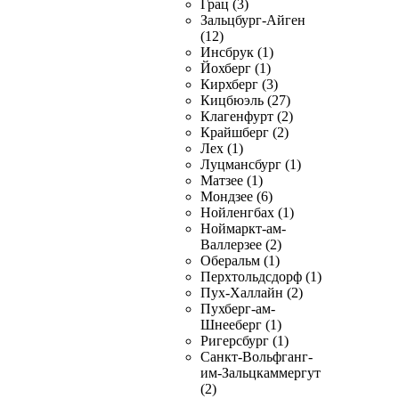
Грац (3)
Зальцбург-Айген
(12)
Инсбрук (1)
Йохберг (1)
Кирхберг (3)
Кицбюэль (27)
Клагенфурт (2)
Крайшберг (2)
Лех (1)
Луцмансбург (1)
Матзее (1)
Мондзее (6)
Нойленгбах (1)
Ноймаркт-ам-
Валлерзее (2)
Оберальм (1)
Перхтольдсдорф (1)
Пух-Халлайн (2)
Пухберг-ам-
Шнееберг (1)
Ригерсбург (1)
Санкт-Вольфганг-
им-Зальцкаммергут
(2)