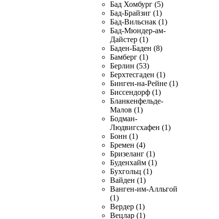
Бад Хомбург (5)
Бад-Брайзиг (1)
Бад-Вильснак (1)
Бад-Мюндер-ам-
Дайстер (1)
Баден-Баден (8)
Бамберг (1)
Берлин (53)
Берхтесгаден (1)
Бинген-на-Рейне (1)
Биссендорф (1)
Бланкенфельде-
Малов (1)
Бодман-
Людвигсхафен (1)
Бонн (1)
Бремен (4)
Бризеланг (1)
Буденхайм (1)
Бухгольц (1)
Вайден (1)
Ванген-им-Алльгой
(1)
Вердер (1)
Вецлар (1)