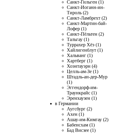
Санкт-Гильген (1)
Санкт-Иоганн-ин-
Тироль (2)
Санкт-Ламбрехт (2)
Санкт-Мартин-бай-
Лофер (1)
Санкт-Пёльтен (2)
Тальгау (1)
Туррахер Хёэ (1)
Хайлигенблут (1)
Хальванг (1)
Хартберг (1)
Хоэнтауэрн (4)
Целль-ам-Зе (1)
Штадль-ан-дер-Мур
(1)
Эггендорф-им-
Траункрайс (1)
Эренхаузен (1)
в Германии
Аугсбург (2)
Ахен (1)
Ашау-им-Кимгау (2)
Бабенсхам (1)
Бад Висзее (1)