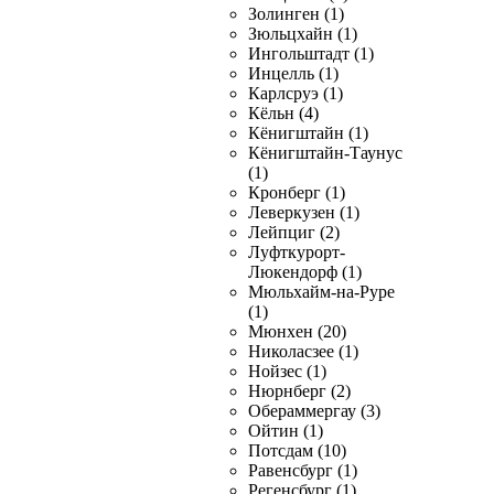
Золинген (1)
Зюльцхайн (1)
Ингольштадт (1)
Инцелль (1)
Карлсруэ (1)
Кёльн (4)
Кёнигштайн (1)
Кёнигштайн-Таунус
(1)
Кронберг (1)
Леверкузен (1)
Лейпциг (2)
Луфткурорт-
Люкендорф (1)
Мюльхайм-на-Руре
(1)
Мюнхен (20)
Николасзее (1)
Нойзес (1)
Нюрнберг (2)
Обераммергау (3)
Ойтин (1)
Потсдам (10)
Равенсбург (1)
Регенсбург (1)