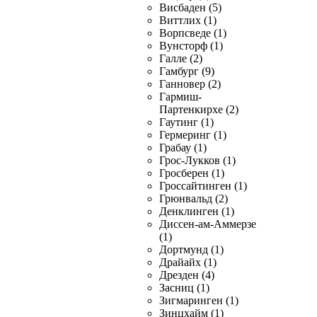
Висбаден (5)
Виттлих (1)
Ворпсведе (1)
Вунсторф (1)
Галле (2)
Гамбург (9)
Ганновер (2)
Гармиш-
Партенкирхе (2)
Гаутинг (1)
Гермеринг (1)
Грабау (1)
Грос-Лукков (1)
Гросберен (1)
Гроссайтинген (1)
Грюнвальд (2)
Денклинген (1)
Диссен-ам-Аммерзе
(1)
Дортмунд (1)
Драйайх (1)
Дрезден (4)
Засниц (1)
Зигмаринген (1)
Зинцхайм (1)