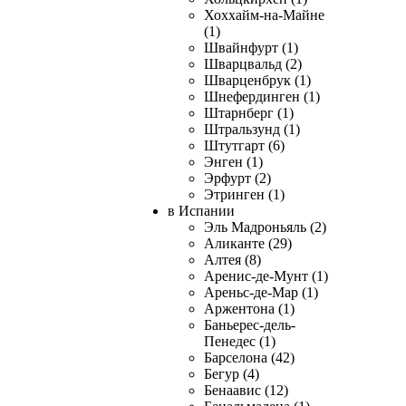
Хоххайм-на-Майне
(1)
Швайнфурт (1)
Шварцвальд (2)
Шварценбрук (1)
Шнефердинген (1)
Штарнберг (1)
Штральзунд (1)
Штутгарт (6)
Энген (1)
Эрфурт (2)
Этринген (1)
в Испании
Эль Мадроньяль (2)
Аликанте (29)
Алтея (8)
Аренис-де-Мунт (1)
Ареньс-де-Мар (1)
Аржентона (1)
Баньерес-дель-
Пенедес (1)
Барселона (42)
Бегур (4)
Бенаавис (12)