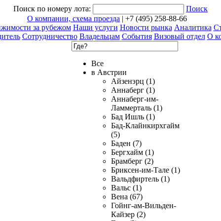
Поиск по номеру лота:
Поиск
О компании, схема проезда
| +7 (495) 258-88-66
ижимости за рубежом
Наши услуги
Новости рынка
Аналитика
Ст
дитель
Сотрудничество
Владельцам
События
Визовый отдел
О к
Все
в Австрии
Айзенэрц (1)
Аннаберг (1)
Аннаберг-им-
Ламмерталь (1)
Бад Ишль (1)
Бад-Клайнкирхгайм
(5)
Баден (7)
Бергхайм (1)
Брамберг (2)
Бриксен-им-Тале (1)
Вальдфиртель (1)
Вальс (1)
Вена (67)
Гойнг-ам-Вильден-
Кайзер (2)