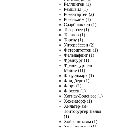
Реллинген (1)
Ремшайд (1)
Розенгартен (2)
Розенхайм (1)
Саарбрюккен (1)
Тегернзее (1)
Тельтов (1)
Торгау (1)
Унтервёссен (2)
Фатерштеттен (1)
Фельдафинг (1)
Фрайбург (1)
Франкфурт-на-
Майне (11)
Фрауенмарк (1)
Фридберг (1)
Фюрт (1)
Фюссен (1)
Хагнау-Бодензее (1)
Хехендорф (1)
Хильтер-ам-
Тойтобургер-Вальд
(1)
Хойзенштамм (1)
Хольцкирхен (1)