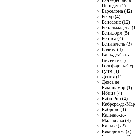
Баньерес-дель-
Пенедес (1)
Барселона (42)
Бегур (4)
Бенаавис (12)
Бенальмадена (1
Бенидорм (5)
Бениса (4)
Бенитачель (3)
Бланес (3)
Валь-де-Сан-
Висенте (1)
Гольф-дель-Сур 
Гуим (1)
Дения (1)
Деэса де
Кампоамор (1)
Ибица (4)
Кабо Роч (4)
Кабрера-де-Мар 
Кабрилс (1)
Кальдас-де-
Малавелья (4)
Кальпе (22)
Камбрильс (2)