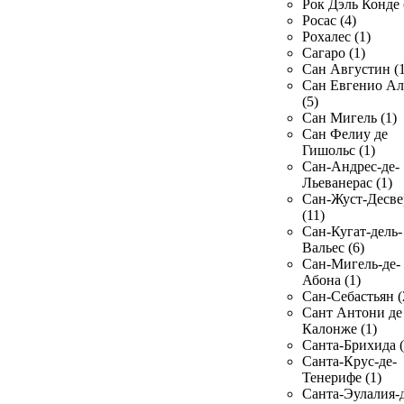
Рок Дэль Конде 
Росас (4)
Рохалес (1)
Сагаро (1)
Сан Августин (1
Сан Евгенио Ал
(5)
Сан Мигель (1)
Сан Фелиу де
Гишольс (1)
Сан-Андрес-де-
Льеванерас (1)
Сан-Жуст-Десве
(11)
Сан-Кугат-дель-
Вальес (6)
Сан-Мигель-де-
Абона (1)
Сан-Себастьян (
Сант Антони де
Калонже (1)
Санта-Брихида (
Санта-Крус-де-
Тенерифе (1)
Санта-Эулалия-д