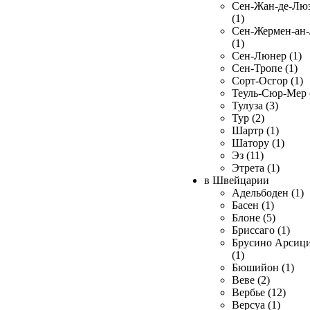
Сен-Жан-де-Лю
(1)
Сен-Жермен-ан
(1)
Сен-Люнер (1)
Сен-Тропе (1)
Сорт-Осгор (1)
Теуль-Сюр-Мер 
Тулуза (3)
Тур (2)
Шартр (1)
Шатору (1)
Эз (11)
Этрета (1)
в Швейцарии
Адельбоден (1)
Басен (1)
Блоне (5)
Бриссаго (1)
Брусино Арсиц
(1)
Бюшийон (1)
Веве (2)
Вербье (12)
Версуа (1)