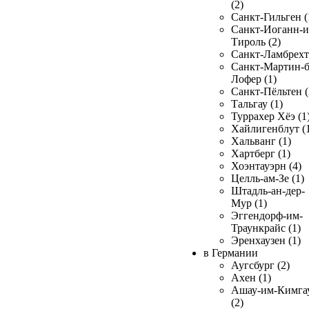
(2)
Санкт-Гильген (
Санкт-Иоганн-и
Тироль (2)
Санкт-Ламбрехт 
Санкт-Мартин-б
Лофер (1)
Санкт-Пёльтен (
Тальгау (1)
Туррахер Хёэ (1
Хайлигенблут (
Хальванг (1)
Хартберг (1)
Хоэнтауэрн (4)
Целль-ам-Зе (1)
Штадль-ан-дер-
Мур (1)
Эггендорф-им-
Траункрайс (1)
Эренхаузен (1)
в Германии
Аугсбург (2)
Ахен (1)
Ашау-им-Кимга
(2)