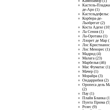
Кампоамор (1)
Кастель-Пладжа
де-Аро (1)
Кастельдефельс 
Корбера-де-
Льобрегат (2)
Коста Адехе (10
Ла Сения (1)
Ла-Оротава (1)
Ллорет де Мар (
Лос Кристианос 
Лос Менорес (1)
Мадрид (4)
Малага (23)
Марбелья (46)
Мас Фуматас (1)
Мачер (1)
Морайра (3)
Ондаррибия (2)
Оропеса дель М
(2)
Пау (1)
Плайя Бланка (1
Пунта Прима (5
Розес (9)