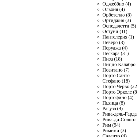
Оджеббио (4)
Ольбия (4)
Орбетелло (8)
Ортиджия (3)
Оспедалетти (5)
Остуни (11)
Пантелерия (1)
Певеро (3)
Перуджа (4)
Пескара (31)
Пиза (18)
Пиццо Калабро 
Позитано (7)
Порто Санто
Стефано (18)
Порто Черво (22
Порто Эрколе (8
Портофино (4)
Пьянца (8)
Рагуза (9)
Рива-дель-Гарда 
Рива-ди-Сольто 
Рим (54)
Римини (3)
Саленто (4)