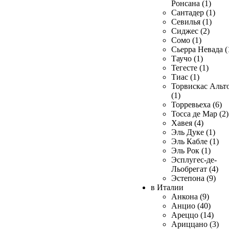
Ронсана (1)
Сантадер (1)
Севилья (1)
Сиджес (2)
Сомо (1)
Сьерра Невада (
Таучо (1)
Тегесте (1)
Тиас (1)
Торвискас Альт
(1)
Торревьеха (6)
Тосса де Мар (2)
Хавея (4)
Эль Дуке (1)
Эль Кабле (1)
Эль Рок (1)
Эсплугес-де-
Льобрегат (4)
Эстепона (9)
в Италии
Анкона (9)
Анцио (40)
Ареццо (14)
Ариццано (3)