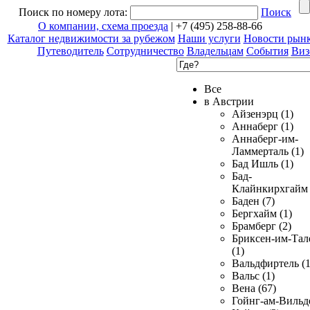
Поиск по номеру лота:
Поиск
О компании, схема проезда
| +7 (495) 258-88-66
Каталог недвижимости за рубежом
Наши услуги
Новости рын
Путеводитель
Сотрудничество
Владельцам
События
Виз
Все
в Австрии
Айзенэрц (1)
Аннаберг (1)
Аннаберг-им-
Ламмерталь (1)
Бад Ишль (1)
Бад-
Клайнкирхгайм 
Баден (7)
Бергхайм (1)
Брамберг (2)
Бриксен-им-Тал
(1)
Вальдфиртель (1
Вальс (1)
Вена (67)
Гойнг-ам-Вильд