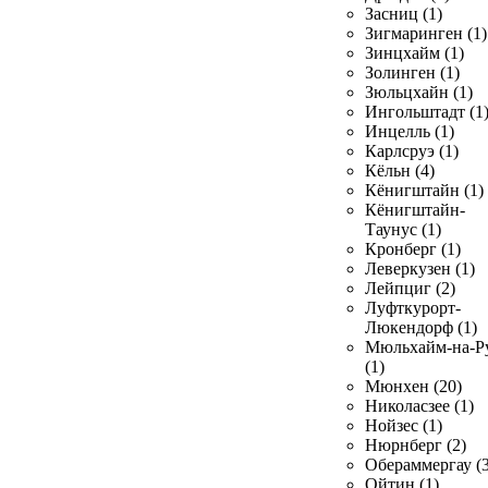
Засниц (1)
Зигмаринген (1)
Зинцхайм (1)
Золинген (1)
Зюльцхайн (1)
Ингольштадт (1
Инцелль (1)
Карлсруэ (1)
Кёльн (4)
Кёнигштайн (1)
Кёнигштайн-
Таунус (1)
Кронберг (1)
Леверкузен (1)
Лейпциг (2)
Луфткурорт-
Люкендорф (1)
Мюльхайм-на-Р
(1)
Мюнхен (20)
Николасзее (1)
Нойзес (1)
Нюрнберг (2)
Обераммергау (3
Ойтин (1)