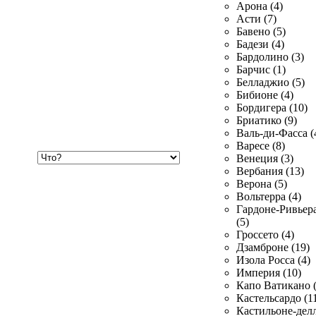
Арона (4)
Асти (7)
Бавено (5)
Бадези (4)
Бардолино (3)
Барчис (1)
Белладжио (5)
Бибионе (4)
Бордигера (10)
Бриатико (9)
Валь-ди-Фасса (
Варесе (8)
Хочу
Венеция (3)
купить
Вербания (13)
Верона (5)
Вольтерра (4)
Гардоне-Ривьер
(5)
Гроссето (4)
Дзамброне (19)
Изола Росса (4)
Империя (10)
Капо Ватикано (
Кастельсардо (1
Кастильоне-делл