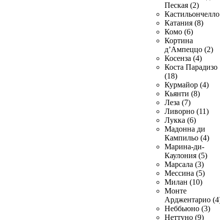
Пеская (2)
Кастильончелло 
Катания (8)
Комо (6)
Кортина
д’Ампеццо (2)
Косенза (4)
Коста Парадизо
(18)
Курмайор (4)
Кьянти (8)
Леза (7)
Ливорно (11)
Лукка (6)
Мадонна ди
Кампильо (4)
Марина-ди-
Каулония (5)
Марсала (3)
Мессина (5)
Милан (10)
Монте
Арджентарио (4
Неббьюно (3)
Неттуно (9)