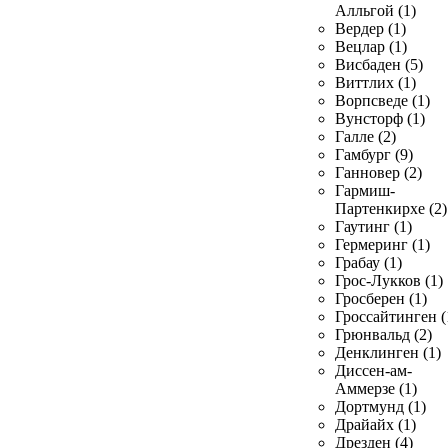
Алльгой (1)
Вердер (1)
Вецлар (1)
Висбаден (5)
Виттлих (1)
Ворпсведе (1)
Вунсторф (1)
Галле (2)
Гамбург (9)
Ганновер (2)
Гармиш-
Партенкирхе (2)
Гаутинг (1)
Гермеринг (1)
Грабау (1)
Грос-Лукков (1)
Гросберен (1)
Гроссайтинген (
Грюнвальд (2)
Денклинген (1)
Диссен-ам-
Аммерзе (1)
Дортмунд (1)
Драйайх (1)
Дрезден (4)