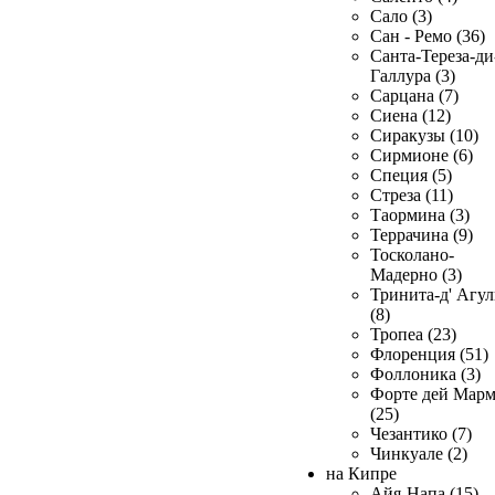
Сало (3)
Сан - Ремо (36)
Санта-Тереза-ди
Галлура (3)
Сарцана (7)
Сиена (12)
Сиракузы (10)
Сирмионе (6)
Специя (5)
Стреза (11)
Таормина (3)
Террачина (9)
Тосколано-
Мадерно (3)
Тринита-д' Агул
(8)
Тропеа (23)
Флоренция (51)
Фоллоника (3)
Форте дей Мар
(25)
Чезантико (7)
Чинкуале (2)
на Кипре
Айя-Напа (15)