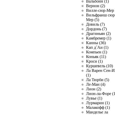
Вальбонн (1)
Вернон (2)
Вилле-сюр-Мер 
Вильфранш сюр
Мер (5)
Довиль (7)
Дордонь (7)
Драгиньян (2)
Камбремер (1)
Канны (36)
Кап д`Аи (1)
Компьен (1)
Коньяк (11)
Кроси (1)
Куршевель (10)
Ла Варен Сен-И
(1)
Ла Тюрби (5)
Ле-Ман (4)
Лион (2)
Лион-ла-Форе (1
Лувье (1)
Лурмарин (1)
Малакофф (1)
Манделье ла