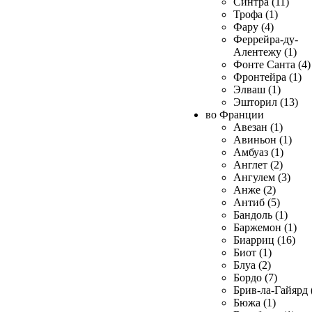
Синтра (11)
Трофа (1)
Фару (4)
Феррейра-ду-
Алентежу (1)
Фонте Санта (4)
Фронтейра (1)
Элваш (1)
Эшторил (13)
во Франции
Авезан (1)
Авиньон (1)
Амбуаз (1)
Англет (2)
Ангулем (3)
Анже (2)
Антиб (5)
Бандоль (1)
Баржемон (1)
Биарриц (16)
Биот (1)
Блуа (2)
Бордо (7)
Брив-ла-Гайярд 
Бюжа (1)