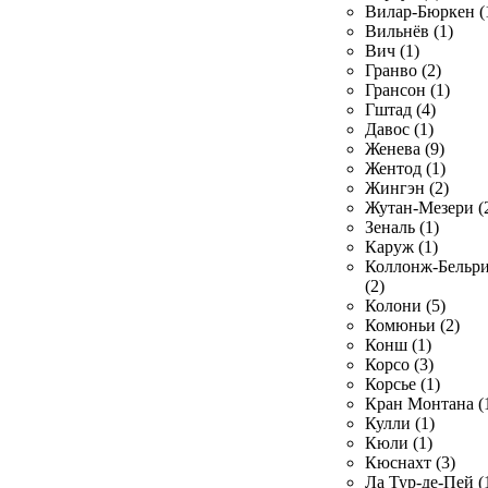
Вилар-Бюркен (
Вильнёв (1)
Вич (1)
Гранво (2)
Грансон (1)
Гштад (4)
Давос (1)
Женева (9)
Жентод (1)
Жингэн (2)
Жутан-Мезери (
Зеналь (1)
Каруж (1)
Коллонж-Бельр
(2)
Колони (5)
Комюньи (2)
Конш (1)
Корсо (3)
Корсье (1)
Кран Монтана (
Кулли (1)
Кюли (1)
Кюснахт (3)
Ла Тур-де-Пей (