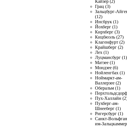
Кайзер (2)
Грац (3)
Зальцбург-Айге
(12)
Инсбрук (1)
Йохберг (1)
Кирхберг (3)
Кицбюэль (27)
Клагенфурт (2)
Крайшберг (2)
Лех (1)
Луцмансбург (1)
Матзее (1)
Мондзее (6)
Нойленгбах (1)
Ноймаркт-ам-
Валлерзее (2)
Оберальм (1)
Перхтольдсдорф
Пух-Халлайн (2
Пухберг-ам-
Шнееберг (1)
Ригерсбург (1)
Санкт-Вольфган
им-Зальцкаммер