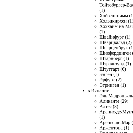
Тойтобургер-Ва
(1)
Хойзенштамм (1
Хольцкирхен (1
Хоххайм-на-Ма
(1)
Швайнфурт (1)
Шварцвальд (2)
Шварценбрук (1
Шнефердинген (
Штарнберг (1)
Штральзунд (1)
Штутгарт (6)
Энген (1)
Эрфурт (2)
Этринген (1)
в Испании
Эль Мадроньяль 
Аликанте (29)
Алтея (8)
Аренис-де-Мун
(1)
Ареньс-де-Мар (
Аржентона (1)