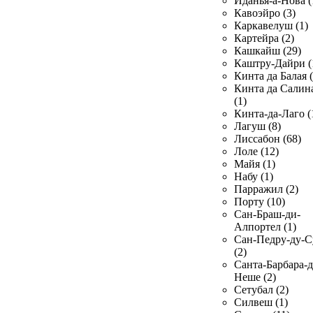
Иданья-а-Нова (
Кавоэйро (3)
Каркавелуш (1)
Картейра (2)
Кашкайш (29)
Каштру-Дайри (
Кинта да Балая (
Кинта да Салин
(1)
Кинта-да-Лаго (
Лагуш (8)
Лиссабон (68)
Лоле (12)
Майя (1)
Набу (1)
Парражил (2)
Порту (10)
Сан-Браш-ди-
Алпортел (1)
Сан-Педру-ду-С
(2)
Санта-Барбара-д
Неше (2)
Сетубал (2)
Силвеш (1)