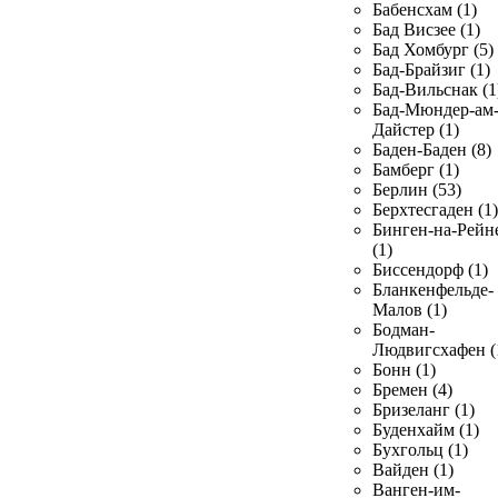
Бабенсхам (1)
Бад Висзее (1)
Бад Хомбург (5)
Бад-Брайзиг (1)
Бад-Вильснак (1
Бад-Мюндер-ам
Дайстер (1)
Баден-Баден (8)
Бамберг (1)
Берлин (53)
Берхтесгаден (1)
Бинген-на-Рейн
(1)
Биссендорф (1)
Бланкенфельде-
Малов (1)
Бодман-
Людвигсхафен (
Бонн (1)
Бремен (4)
Бризеланг (1)
Буденхайм (1)
Бухгольц (1)
Вайден (1)
Ванген-им-