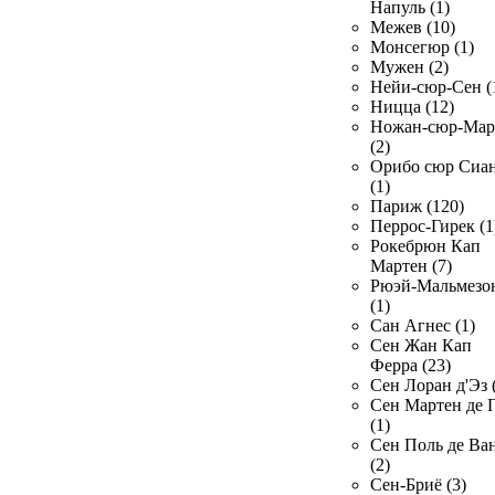
Напуль (1)
Межев (10)
Монсегюр (1)
Мужен (2)
Нейи-сюр-Сен (
Ницца (12)
Ножан-сюр-Ма
(2)
Орибо сюр Сиа
(1)
Париж (120)
Перрос-Гирек (1
Рокебрюн Кап
Мартен (7)
Рюэй-Мальмезо
(1)
Сан Агнес (1)
Сен Жан Кап
Ферра (23)
Сен Лоран д'Эз 
Сен Мартен де 
(1)
Сен Поль де Ва
(2)
Сен-Бриё (3)