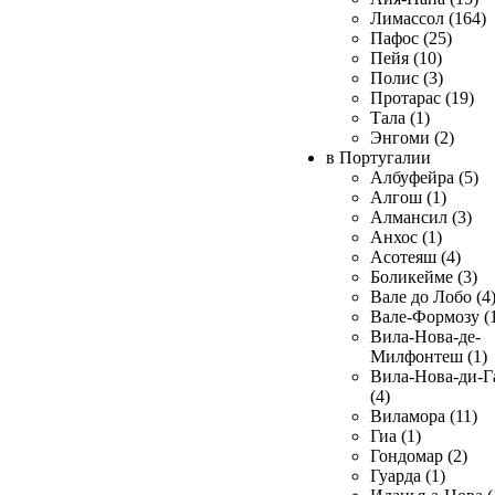
Лимассол (164)
Пафос (25)
Пейя (10)
Полис (3)
Протарас (19)
Тала (1)
Энгоми (2)
в Португалии
Албуфейра (5)
Алгош (1)
Алмансил (3)
Анхос (1)
Асотеяш (4)
Боликейме (3)
Вале до Лобо (4
Вале-Формозу (
Вила-Нова-де-
Милфонтеш (1)
Вила-Нова-ди-Г
(4)
Виламора (11)
Гиа (1)
Гондомар (2)
Гуарда (1)