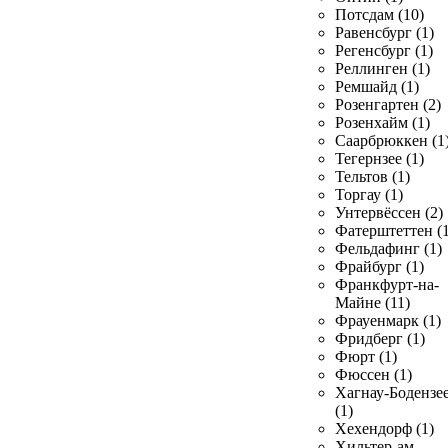
Потсдам (10)
Равенсбург (1)
Регенсбург (1)
Реллинген (1)
Ремшайд (1)
Розенгартен (2)
Розенхайм (1)
Саарбрюккен (1
Тегернзее (1)
Тельтов (1)
Торгау (1)
Унтервёссен (2)
Фатерштеттен (1
Фельдафинг (1)
Фрайбург (1)
Франкфурт-на-
Майне (11)
Фрауенмарк (1)
Фридберг (1)
Фюрт (1)
Фюссен (1)
Хагнау-Бодензе
(1)
Хехендорф (1)
Хильтер-ам-