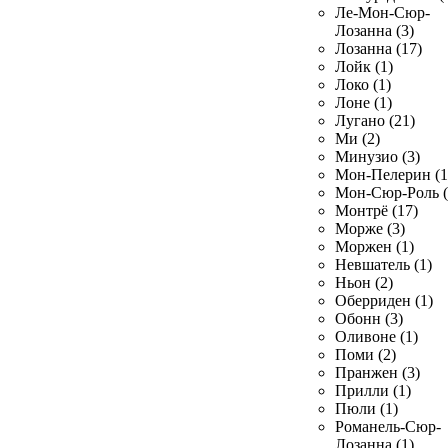
Ле-Мон-Сюр-
Лозанна (3)
Лозанна (17)
Лойк (1)
Локо (1)
Лоне (1)
Лугано (21)
Ми (2)
Минузио (3)
Мон-Пелерин (1
Мон-Сюр-Роль (
Монтрё (17)
Морже (3)
Моржен (1)
Невшатель (1)
Ньон (2)
Оберриден (1)
Обонн (3)
Оливоне (1)
Поми (2)
Пранжен (3)
Прилли (1)
Пюли (1)
Романель-Сюр-
Лозанна (1)