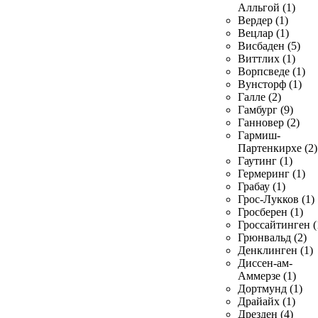
Алльгой (1)
Вердер (1)
Вецлар (1)
Висбаден (5)
Виттлих (1)
Ворпсведе (1)
Вунсторф (1)
Галле (2)
Гамбург (9)
Ганновер (2)
Гармиш-
Партенкирхе (2)
Гаутинг (1)
Гермеринг (1)
Грабау (1)
Грос-Лукков (1)
Гросберен (1)
Гроссайтинген (
Грюнвальд (2)
Денклинген (1)
Диссен-ам-
Аммерзе (1)
Дортмунд (1)
Драйайх (1)
Дрезден (4)