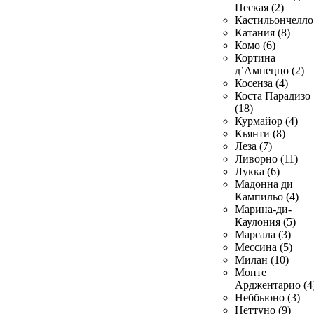
Пеская (2)
Кастильончелло 
Катания (8)
Комо (6)
Кортина
д’Ампеццо (2)
Косенза (4)
Коста Парадизо
(18)
Курмайор (4)
Кьянти (8)
Леза (7)
Ливорно (11)
Лукка (6)
Мадонна ди
Кампильо (4)
Марина-ди-
Каулония (5)
Марсала (3)
Мессина (5)
Милан (10)
Монте
Арджентарио (4
Неббьюно (3)
Неттуно (9)