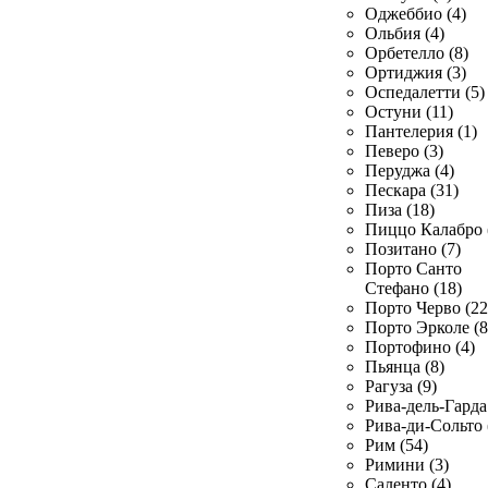
Оджеббио (4)
Ольбия (4)
Орбетелло (8)
Ортиджия (3)
Оспедалетти (5)
Остуни (11)
Пантелерия (1)
Певеро (3)
Перуджа (4)
Пескара (31)
Пиза (18)
Пиццо Калабро 
Позитано (7)
Порто Санто
Стефано (18)
Порто Черво (22
Порто Эрколе (8
Портофино (4)
Пьянца (8)
Рагуза (9)
Рива-дель-Гарда 
Рива-ди-Сольто 
Рим (54)
Римини (3)
Саленто (4)