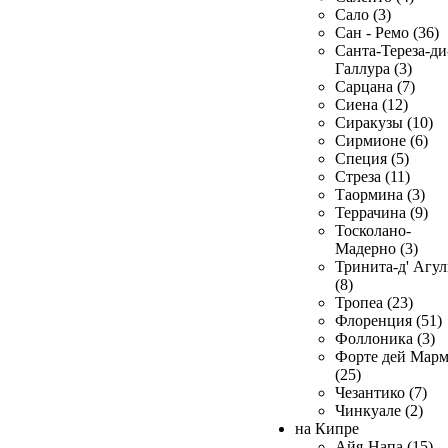
Сало (3)
Сан - Ремо (36)
Санта-Тереза-ди
Галлура (3)
Сарцана (7)
Сиена (12)
Сиракузы (10)
Сирмионе (6)
Специя (5)
Стреза (11)
Таормина (3)
Террачина (9)
Тосколано-
Мадерно (3)
Тринита-д' Агул
(8)
Тропеа (23)
Флоренция (51)
Фоллоника (3)
Форте дей Мар
(25)
Чезантико (7)
Чинкуале (2)
на Кипре
Айя-Напа (15)