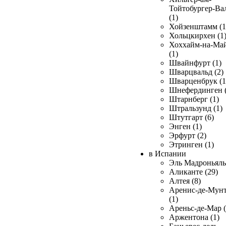
Тойтобургер-Ва
(1)
Хойзенштамм (1
Хольцкирхен (1
Хоххайм-на-Ма
(1)
Швайнфурт (1)
Шварцвальд (2)
Шварценбрук (1
Шнефердинген (
Штарнберг (1)
Штральзунд (1)
Штутгарт (6)
Энген (1)
Эрфурт (2)
Этринген (1)
в Испании
Эль Мадроньяль 
Аликанте (29)
Алтея (8)
Аренис-де-Мун
(1)
Ареньс-де-Мар (
Аржентона (1)