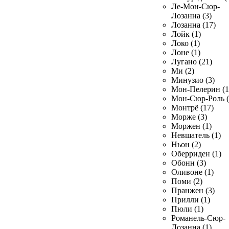
Ле-Мон-Сюр-
Лозанна (3)
Лозанна (17)
Лойк (1)
Локо (1)
Лоне (1)
Лугано (21)
Ми (2)
Минузио (3)
Мон-Пелерин (1
Мон-Сюр-Роль (
Монтрё (17)
Морже (3)
Моржен (1)
Невшатель (1)
Ньон (2)
Оберриден (1)
Обонн (3)
Оливоне (1)
Поми (2)
Пранжен (3)
Прилли (1)
Пюли (1)
Романель-Сюр-
Лозанна (1)