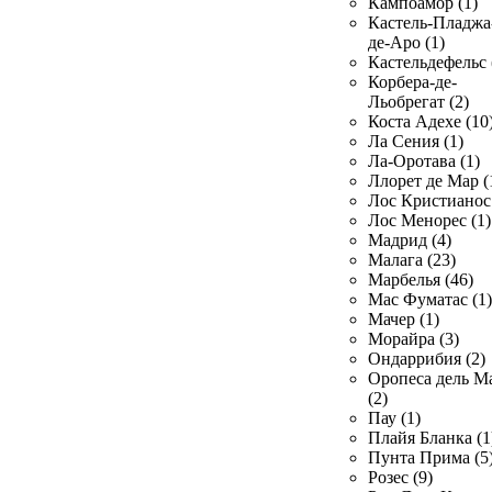
Кампоамор (1)
Кастель-Пладжа
де-Аро (1)
Кастельдефельс 
Корбера-де-
Льобрегат (2)
Коста Адехе (10
Ла Сения (1)
Ла-Оротава (1)
Ллорет де Мар (
Лос Кристианос 
Лос Менорес (1)
Мадрид (4)
Малага (23)
Марбелья (46)
Мас Фуматас (1)
Мачер (1)
Морайра (3)
Ондаррибия (2)
Оропеса дель М
(2)
Пау (1)
Плайя Бланка (1
Пунта Прима (5
Розес (9)