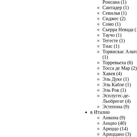
Ронсана (1)
Сантадер (1)
Севилья (1)
Сиджес (2)
Сомо (1)
Сьерра Невада (
Таучо (1)
Тегесте (1)
Тиас (1)
Торвискас Альт
(1)
Торревьеха (6)
Тосса де Мар (2)
Хавея (4)
Эль Дуке (1)
Эль Кабле (1)
Эль Рок (1)
Эсплугес-де-
Льобрегат (4)
Эстепона (9)
в Италии
Анкона (9)
Анцио (40)
Ареццо (14)
Ариццано (3)