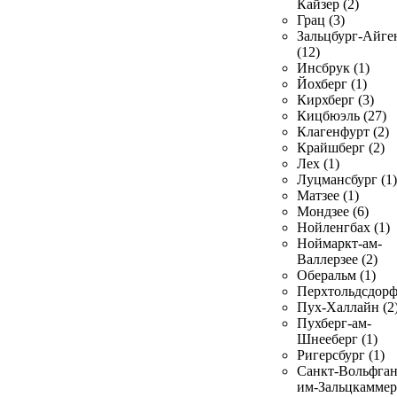
Кайзер (2)
Грац (3)
Зальцбург-Айге
(12)
Инсбрук (1)
Йохберг (1)
Кирхберг (3)
Кицбюэль (27)
Клагенфурт (2)
Крайшберг (2)
Лех (1)
Луцмансбург (1)
Матзее (1)
Мондзее (6)
Нойленгбах (1)
Ноймаркт-ам-
Валлерзее (2)
Оберальм (1)
Перхтольдсдорф
Пух-Халлайн (2
Пухберг-ам-
Шнееберг (1)
Ригерсбург (1)
Санкт-Вольфган
им-Зальцкаммер