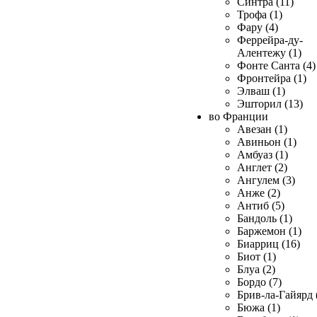
Синтра (11)
Трофа (1)
Фару (4)
Феррейра-ду-
Алентежу (1)
Фонте Санта (4)
Фронтейра (1)
Элваш (1)
Эшторил (13)
во Франции
Авезан (1)
Авиньон (1)
Амбуаз (1)
Англет (2)
Ангулем (3)
Анже (2)
Антиб (5)
Бандоль (1)
Баржемон (1)
Биарриц (16)
Биот (1)
Блуа (2)
Бордо (7)
Брив-ла-Гайярд 
Бюжа (1)