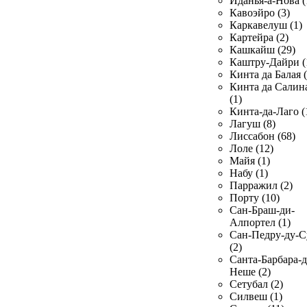
Иданья-а-Нова (
Кавоэйро (3)
Каркавелуш (1)
Картейра (2)
Кашкайш (29)
Каштру-Дайри (
Кинта да Балая (
Кинта да Салин
(1)
Кинта-да-Лаго (
Лагуш (8)
Лиссабон (68)
Лоле (12)
Майя (1)
Набу (1)
Парражил (2)
Порту (10)
Сан-Браш-ди-
Алпортел (1)
Сан-Педру-ду-С
(2)
Санта-Барбара-д
Неше (2)
Сетубал (2)
Силвеш (1)