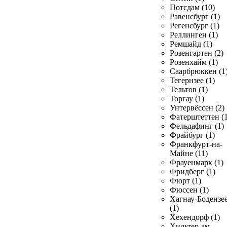
Потсдам (10)
Равенсбург (1)
Регенсбург (1)
Реллинген (1)
Ремшайд (1)
Розенгартен (2)
Розенхайм (1)
Саарбрюккен (1
Тегернзее (1)
Тельтов (1)
Торгау (1)
Унтервёссен (2)
Фатерштеттен (1
Фельдафинг (1)
Фрайбург (1)
Франкфурт-на-
Майне (11)
Фрауенмарк (1)
Фридберг (1)
Фюрт (1)
Фюссен (1)
Хагнау-Бодензе
(1)
Хехендорф (1)
Хильтер-ам-