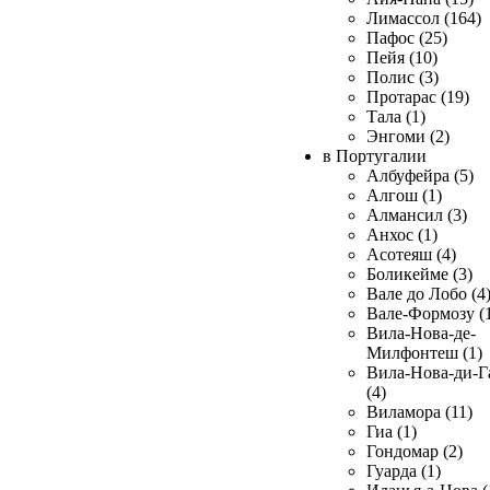
Лимассол (164)
Пафос (25)
Пейя (10)
Полис (3)
Протарас (19)
Тала (1)
Энгоми (2)
в Португалии
Албуфейра (5)
Алгош (1)
Алмансил (3)
Анхос (1)
Асотеяш (4)
Боликейме (3)
Вале до Лобо (4
Вале-Формозу (
Вила-Нова-де-
Милфонтеш (1)
Вила-Нова-ди-Г
(4)
Виламора (11)
Гиа (1)
Гондомар (2)
Гуарда (1)