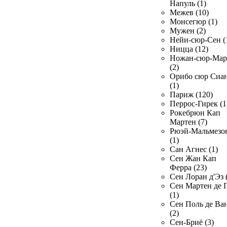
Напуль (1)
Межев (10)
Монсегюр (1)
Мужен (2)
Нейи-сюр-Сен (
Ницца (12)
Ножан-сюр-Ма
(2)
Орибо сюр Сиа
(1)
Париж (120)
Перрос-Гирек (1
Рокебрюн Кап
Мартен (7)
Рюэй-Мальмезо
(1)
Сан Агнес (1)
Сен Жан Кап
Ферра (23)
Сен Лоран д'Эз 
Сен Мартен де 
(1)
Сен Поль де Ва
(2)
Сен-Бриё (3)