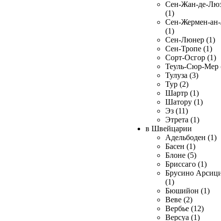
Сен-Жан-де-Лю
(1)
Сен-Жермен-ан
(1)
Сен-Люнер (1)
Сен-Тропе (1)
Сорт-Осгор (1)
Теуль-Сюр-Мер 
Тулуза (3)
Тур (2)
Шартр (1)
Шатору (1)
Эз (11)
Этрета (1)
в Швейцарии
Адельбоден (1)
Басен (1)
Блоне (5)
Бриссаго (1)
Брусино Арсиц
(1)
Бюшийон (1)
Веве (2)
Вербье (12)
Версуа (1)