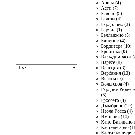
Арона (4)
Асти (7)
Бавено (5)
Бадези (4)
Бардолино (3)
Барчис (1)
Белладжио (5)
Бибионе (4)
Бордигера (10)
Бриатико (9)
Валь-ди-Фасса (
Варесе (8)
Хочу
Венеция (3)
купить
Вербания (13)
Верона (5)
Вольтерра (4)
Гардоне-Ривьер
(5)
Гроссето (4)
Дзамброне (19)
Изола Росса (4)
Империя (10)
Капо Ватикано (
Кастельсардо (1
Кастильоне-делл