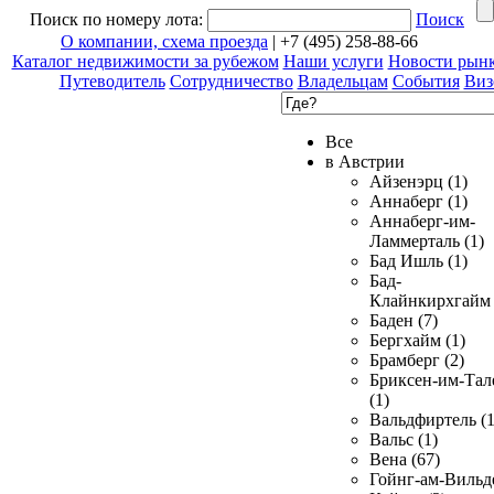
Поиск по номеру лота:
Поиск
О компании, схема проезда
| +7 (495) 258-88-66
Каталог недвижимости за рубежом
Наши услуги
Новости рын
Путеводитель
Сотрудничество
Владельцам
События
Виз
Все
в Австрии
Айзенэрц (1)
Аннаберг (1)
Аннаберг-им-
Ламмерталь (1)
Бад Ишль (1)
Бад-
Клайнкирхгайм 
Баден (7)
Бергхайм (1)
Брамберг (2)
Бриксен-им-Тал
(1)
Вальдфиртель (1
Вальс (1)
Вена (67)
Гойнг-ам-Вильд