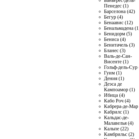
Баньерес-дель-
Пенедес (1)
Барселона (42)
Бегур (4)
Бенаавис (12)
Бенальмадена (1
Бенидорм (5)
Бениса (4)
Бенитачель (3)
Бланес (3)
Валь-де-Сан-
Висенте (1)
Гольф-дель-Сур 
Гуим (1)
Дения (1)
Деэса де
Кампоамор (1)
Ибица (4)
Кабо Роч (4)
Кабрера-де-Мар 
Кабрилс (1)
Кальдас-де-
Малавелья (4)
Кальпе (22)
Камбрильс (2)