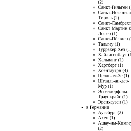
(2)
Санкт-Гильген (
Санкт-Иоганн-и
Тироль (2)
Санкт-Ламбрехт 
Санкт-Мартин-б
Лофер (1)
Санкт-Пёльтен (
Тальгау (1)
Туррахер Хёэ (1
Хайлигенблут (
Хальванг (1)
Хартберг (1)
Хоэнтауэрн (4)
Целль-ам-Зе (1)
Штадль-ан-дер-
Мур (1)
Эггендорф-им-
Траункрайс (1)
Эренхаузен (1)
в Германии
Аугсбург (2)
Ахен (1)
Ашау-им-Кимга
(2)