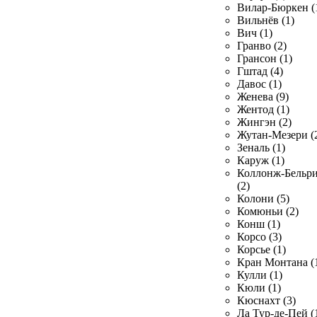
Вилар-Бюркен (
Вильнёв (1)
Вич (1)
Гранво (2)
Грансон (1)
Гштад (4)
Давос (1)
Женева (9)
Жентод (1)
Жингэн (2)
Жутан-Мезери (
Зеналь (1)
Каруж (1)
Коллонж-Бельр
(2)
Колони (5)
Комюньи (2)
Конш (1)
Корсо (3)
Корсье (1)
Кран Монтана (
Кулли (1)
Кюли (1)
Кюснахт (3)
Ла Тур-де-Пей (