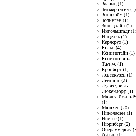
Засниц (1)
Зигмаринген (1)
Зинцхайм (1)
Золинген (1)
Зюльцхайн (1)
Ингольштадт (1
Инцелль (1)
Карлсруэ (1)
Кёльн (4)
Кёнигштайн (1)
Кёнигштайн-
Таунус (1)
Кронберг (1)
Леверкузен (1)
Лейпциг (2)
Луфткурорт-
Люкендорф (1)
Мюльхайм-на-Р
(1)
Мюнхен (20)
Николасзее (1)
Нойзес (1)
Нюрнберг (2)
Обераммергау (3
Ойтин (1)