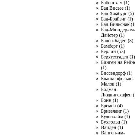
Бабенсхам (1)
Бад Висзее (1)
Бад Хомбург (5)
Бад-Брайзиг (1)
Бад-Вильснак (1
Бад-Мюндер-ам
Дайстер (1)
Баден-Баден (8)
Бамберг (1)
Берлин (53)
Берхтесгаден (1)
Бинген-на-Рейн
(1)
Биссендорф (1)
Бланкенфельде-
Малов (1)
Бодман-
Людвигсхафен (
Бонн (1)
Бремен (4)
Бризеланг (1)
Буденхайм (1)
Бухгольц (1)
Вайден (1)
Ванген-им-