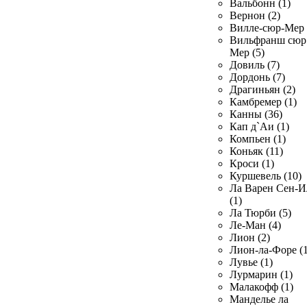
Вальбонн (1)
Вернон (2)
Вилле-сюр-Мер 
Вильфранш сюр
Мер (5)
Довиль (7)
Дордонь (7)
Драгиньян (2)
Камбремер (1)
Канны (36)
Кап д`Аи (1)
Компьен (1)
Коньяк (11)
Кроси (1)
Куршевель (10)
Ла Варен Сен-И
(1)
Ла Тюрби (5)
Ле-Ман (4)
Лион (2)
Лион-ла-Форе (1
Лувье (1)
Лурмарин (1)
Малакофф (1)
Манделье ла