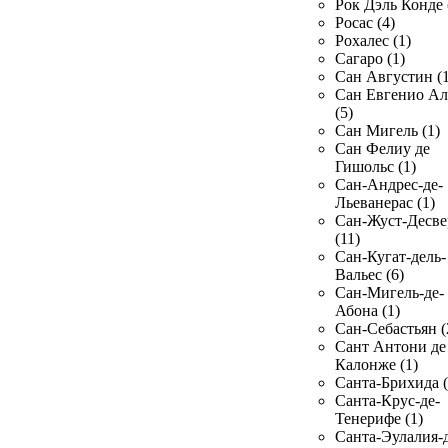
Рок Дэль Конде 
Росас (4)
Рохалес (1)
Сагаро (1)
Сан Августин (1
Сан Евгенио Ал
(5)
Сан Мигель (1)
Сан Фелиу де
Гишольс (1)
Сан-Андрес-де-
Льеванерас (1)
Сан-Жуст-Десве
(11)
Сан-Кугат-дель-
Вальес (6)
Сан-Мигель-де-
Абона (1)
Сан-Себастьян (
Сант Антони де
Калонже (1)
Санта-Брихида (
Санта-Крус-де-
Тенерифе (1)
Санта-Эулалия-д