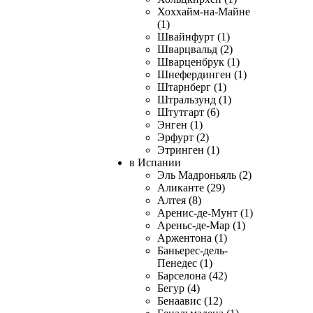
Хоххайм-на-Майне
(1)
Швайнфурт (1)
Шварцвальд (2)
Шварценбрук (1)
Шнефердинген (1)
Штарнберг (1)
Штральзунд (1)
Штутгарт (6)
Энген (1)
Эрфурт (2)
Этринген (1)
в Испании
Эль Мадроньяль (2)
Аликанте (29)
Алтея (8)
Аренис-де-Мунт (1)
Ареньс-де-Мар (1)
Аржентона (1)
Баньерес-дель-
Пенедес (1)
Барселона (42)
Бегур (4)
Бенаавис (12)