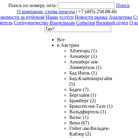
Поиск по номеру лота:
Поиск
О компании, схема проезда
| +7 (495) 258-88-66
ижимости за рубежом
Наши услуги
Новости рынка
Аналитика
Ст
дитель
Сотрудничество
Владельцам
События
Визовый отдел
О к
Все
в Австрии
Айзенэрц (1)
Аннаберг (1)
Аннаберг-им-
Ламмерталь (1)
Бад Ишль (1)
Бад-Клайнкирхгайм
(5)
Баден (7)
Бергхайм (1)
Брамберг (2)
Бриксен-им-Тале (1)
Вальдфиртель (1)
Вальс (1)
Вена (67)
Гойнг-ам-Вильден-
Кайзер (2)