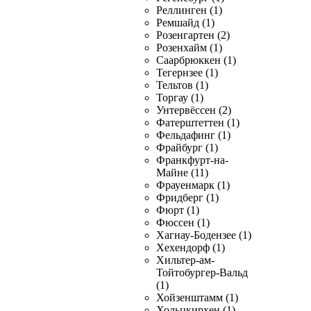
Реллинген (1)
Ремшайд (1)
Розенгартен (2)
Розенхайм (1)
Саарбрюккен (1)
Тегернзее (1)
Тельтов (1)
Торгау (1)
Унтервёссен (2)
Фатерштеттен (1)
Фельдафинг (1)
Фрайбург (1)
Франкфурт-на-
Майне (11)
Фрауенмарк (1)
Фридберг (1)
Фюрт (1)
Фюссен (1)
Хагнау-Бодензее (1)
Хехендорф (1)
Хильтер-ам-
Тойтобургер-Вальд
(1)
Хойзенштамм (1)
Хольцкирхен (1)