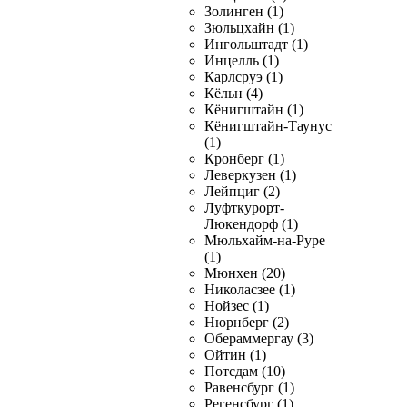
Золинген (1)
Зюльцхайн (1)
Ингольштадт (1)
Инцелль (1)
Карлсруэ (1)
Кёльн (4)
Кёнигштайн (1)
Кёнигштайн-Таунус
(1)
Кронберг (1)
Леверкузен (1)
Лейпциг (2)
Луфткурорт-
Люкендорф (1)
Мюльхайм-на-Руре
(1)
Мюнхен (20)
Николасзее (1)
Нойзес (1)
Нюрнберг (2)
Обераммергау (3)
Ойтин (1)
Потсдам (10)
Равенсбург (1)
Регенсбург (1)