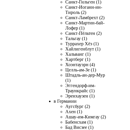
Санкт-Гильген (1)
Санкт-Иоганн-ин-
Тироль (2)
Санкт-Ламбрехт (2)
Санкт-Мартин-бай-
Лофер (1)
Санкт-Пёльтен (2)
Тальгау (1)
Туррахер Хёэ (1)
Хайлигенблут (1)
Хальванг (1)
Хартберг (1)
Хоэнтауэрн (4)
Целль-ам-Зе (1)
Штадль-ан-дер-Мур
(1)
Эггендорф-им-
Траункрайс (1)
Эренхаузен (1)
в Германии
Аугсбург (2)
Ахен (1)
Ашау-им-Кимгау (2)
Бабенсхам (1)
Бад Висзее (1)