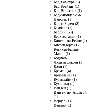
Бад Хомбург (5)
Бад-Брайзиг (1)
Бад-Вильснак (1)
Бад-Мюндер-ам-
Дайстер (1)
Баден-Баден (8)
Бамберг (1)
Берлин (53)
Берхтесгаден (1)
Бинген-на-Рейне (1)
Биссендорф (1)
Бланкенфельде-
Малов (1)
Бодман-
Людвигсхафен (1)
Бонн (1)
Бремен (4)
Бризеланг (1)
Буденхайм (1)
Бухгольц (1)
Вайден (1)
Ванген-им-Алльгой
(1)
Вердер (1)
Вецлар (1)