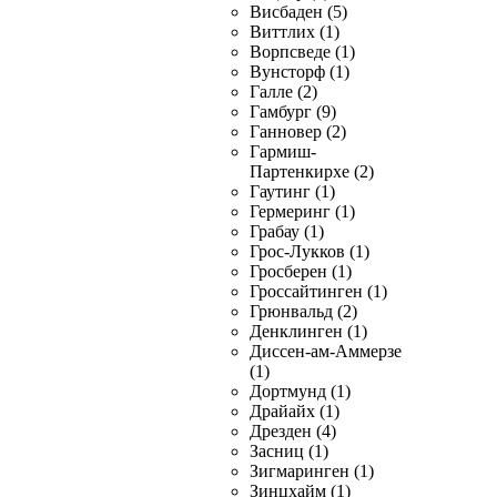
Висбаден (5)
Виттлих (1)
Ворпсведе (1)
Вунсторф (1)
Галле (2)
Гамбург (9)
Ганновер (2)
Гармиш-
Партенкирхе (2)
Гаутинг (1)
Гермеринг (1)
Грабау (1)
Грос-Лукков (1)
Гросберен (1)
Гроссайтинген (1)
Грюнвальд (2)
Денклинген (1)
Диссен-ам-Аммерзе
(1)
Дортмунд (1)
Драйайх (1)
Дрезден (4)
Засниц (1)
Зигмаринген (1)
Зинцхайм (1)