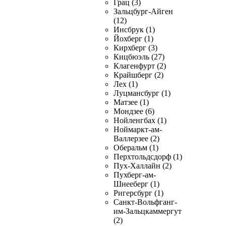
Грац (3)
Зальцбург-Айген
(12)
Инсбрук (1)
Йохберг (1)
Кирхберг (3)
Кицбюэль (27)
Клагенфурт (2)
Крайшберг (2)
Лех (1)
Луцмансбург (1)
Матзее (1)
Мондзее (6)
Нойленгбах (1)
Ноймаркт-ам-
Валлерзее (2)
Оберальм (1)
Перхтольдсдорф (1)
Пух-Халлайн (2)
Пухберг-ам-
Шнееберг (1)
Ригерсбург (1)
Санкт-Вольфганг-
им-Зальцкаммергут
(2)