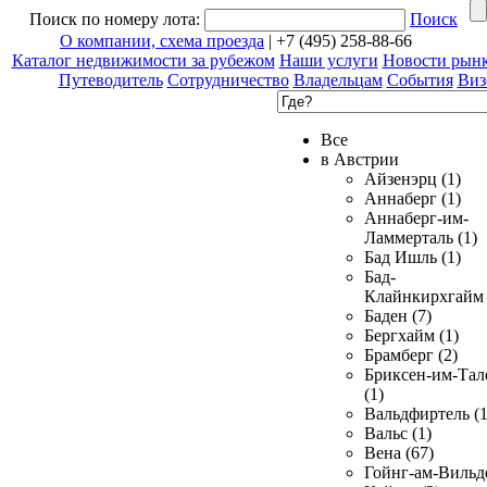
Поиск по номеру лота:
Поиск
О компании, схема проезда
| +7 (495) 258-88-66
Каталог недвижимости за рубежом
Наши услуги
Новости рын
Путеводитель
Сотрудничество
Владельцам
События
Виз
Все
в Австрии
Айзенэрц (1)
Аннаберг (1)
Аннаберг-им-
Ламмерталь (1)
Бад Ишль (1)
Бад-
Клайнкирхгайм 
Баден (7)
Бергхайм (1)
Брамберг (2)
Бриксен-им-Тал
(1)
Вальдфиртель (1
Вальс (1)
Вена (67)
Гойнг-ам-Вильд