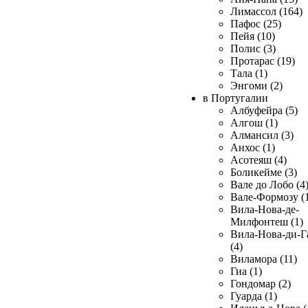
Лимассол (164)
Пафос (25)
Пейя (10)
Полис (3)
Протарас (19)
Тала (1)
Энгоми (2)
в Португалии
Албуфейра (5)
Алгош (1)
Алмансил (3)
Анхос (1)
Асотеяш (4)
Боликейме (3)
Вале до Лобо (4
Вале-Формозу (
Вила-Нова-де-
Милфонтеш (1)
Вила-Нова-ди-Г
(4)
Виламора (11)
Гиа (1)
Гондомар (2)
Гуарда (1)