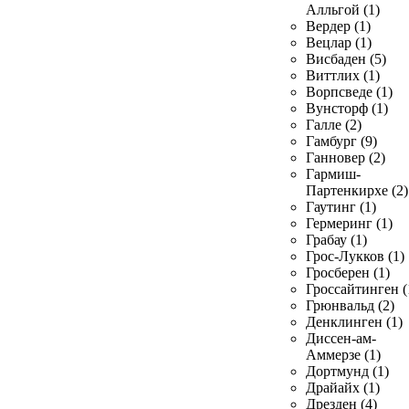
Алльгой (1)
Вердер (1)
Вецлар (1)
Висбаден (5)
Виттлих (1)
Ворпсведе (1)
Вунсторф (1)
Галле (2)
Гамбург (9)
Ганновер (2)
Гармиш-
Партенкирхе (2)
Гаутинг (1)
Гермеринг (1)
Грабау (1)
Грос-Лукков (1)
Гросберен (1)
Гроссайтинген (
Грюнвальд (2)
Денклинген (1)
Диссен-ам-
Аммерзе (1)
Дортмунд (1)
Драйайх (1)
Дрезден (4)