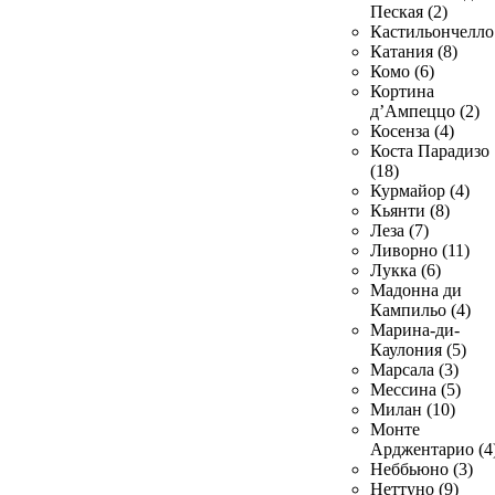
Пеская (2)
Кастильончелло 
Катания (8)
Комо (6)
Кортина
д’Ампеццо (2)
Косенза (4)
Коста Парадизо
(18)
Курмайор (4)
Кьянти (8)
Леза (7)
Ливорно (11)
Лукка (6)
Мадонна ди
Кампильо (4)
Марина-ди-
Каулония (5)
Марсала (3)
Мессина (5)
Милан (10)
Монте
Арджентарио (4
Неббьюно (3)
Неттуно (9)