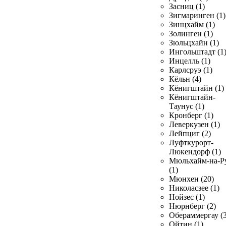
Засниц (1)
Зигмаринген (1)
Зинцхайм (1)
Золинген (1)
Зюльцхайн (1)
Ингольштадт (1
Инцелль (1)
Карлсруэ (1)
Кёльн (4)
Кёнигштайн (1)
Кёнигштайн-
Таунус (1)
Кронберг (1)
Леверкузен (1)
Лейпциг (2)
Луфткурорт-
Люкендорф (1)
Мюльхайм-на-Р
(1)
Мюнхен (20)
Николасзее (1)
Нойзес (1)
Нюрнберг (2)
Обераммергау (3
Ойтин (1)