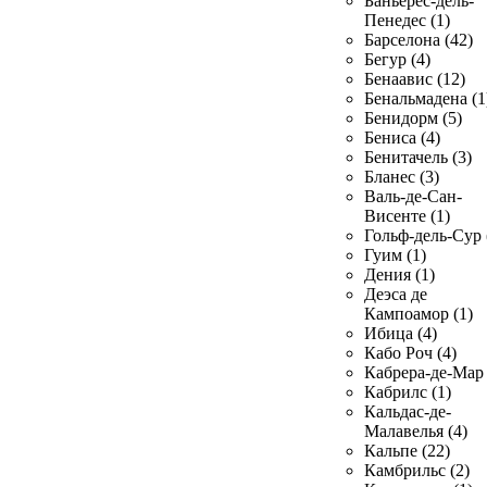
Баньерес-дель-
Пенедес (1)
Барселона (42)
Бегур (4)
Бенаавис (12)
Бенальмадена (1
Бенидорм (5)
Бениса (4)
Бенитачель (3)
Бланес (3)
Валь-де-Сан-
Висенте (1)
Гольф-дель-Сур 
Гуим (1)
Дения (1)
Деэса де
Кампоамор (1)
Ибица (4)
Кабо Роч (4)
Кабрера-де-Мар 
Кабрилс (1)
Кальдас-де-
Малавелья (4)
Кальпе (22)
Камбрильс (2)