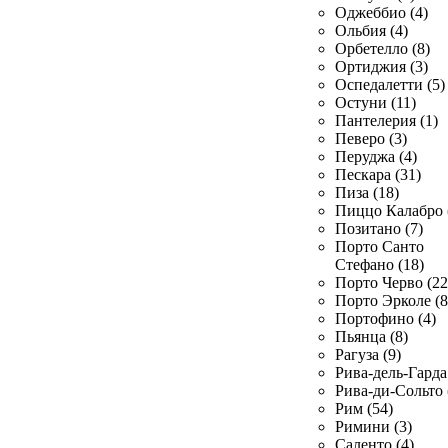
Оджеббио (4)
Ольбия (4)
Орбетелло (8)
Ортиджия (3)
Оспедалетти (5)
Остуни (11)
Пантелерия (1)
Певеро (3)
Перуджа (4)
Пескара (31)
Пиза (18)
Пиццо Калабро 
Позитано (7)
Порто Санто
Стефано (18)
Порто Черво (22
Порто Эрколе (8
Портофино (4)
Пьянца (8)
Рагуза (9)
Рива-дель-Гарда 
Рива-ди-Сольто 
Рим (54)
Римини (3)
Саленто (4)