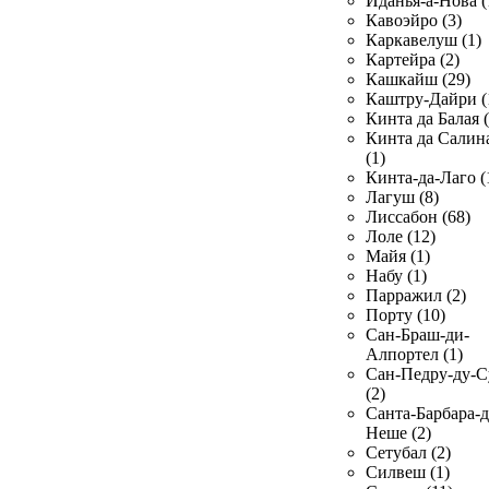
Иданья-а-Нова (
Кавоэйро (3)
Каркавелуш (1)
Картейра (2)
Кашкайш (29)
Каштру-Дайри (
Кинта да Балая (
Кинта да Салин
(1)
Кинта-да-Лаго (
Лагуш (8)
Лиссабон (68)
Лоле (12)
Майя (1)
Набу (1)
Парражил (2)
Порту (10)
Сан-Браш-ди-
Алпортел (1)
Сан-Педру-ду-С
(2)
Санта-Барбара-д
Неше (2)
Сетубал (2)
Силвеш (1)