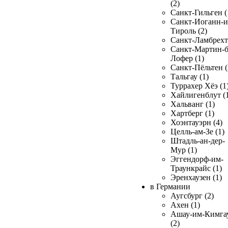
(2)
Санкт-Гильген (
Санкт-Иоганн-и
Тироль (2)
Санкт-Ламбрехт 
Санкт-Мартин-б
Лофер (1)
Санкт-Пёльтен (
Тальгау (1)
Туррахер Хёэ (1
Хайлигенблут (
Хальванг (1)
Хартберг (1)
Хоэнтауэрн (4)
Целль-ам-Зе (1)
Штадль-ан-дер-
Мур (1)
Эггендорф-им-
Траункрайс (1)
Эренхаузен (1)
в Германии
Аугсбург (2)
Ахен (1)
Ашау-им-Кимга
(2)