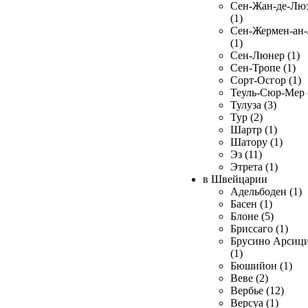
Сен-Жан-де-Лю
(1)
Сен-Жермен-ан
(1)
Сен-Люнер (1)
Сен-Тропе (1)
Сорт-Осгор (1)
Теуль-Сюр-Мер 
Тулуза (3)
Тур (2)
Шартр (1)
Шатору (1)
Эз (11)
Этрета (1)
в Швейцарии
Адельбоден (1)
Басен (1)
Блоне (5)
Бриссаго (1)
Брусино Арсиц
(1)
Бюшийон (1)
Веве (2)
Вербье (12)
Версуа (1)