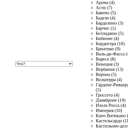
Арона (4)
Асти (7)
Бавено (5)
Бадези (4)
Бардолино (3)
Барчис (1)
Белладжио (5)
Бибионе (4)
Бордигера (10)
Бриатико (9)
Валь-ди-Фасса (
Варесе (8)
Хочу
Венеция (3)
купить
Вербания (13)
Верона (5)
Вольтерра (4)
Гардоне-Ривьер
(5)
Гроссето (4)
Дзамброне (19)
Изола Росса (4)
Империя (10)
Капо Ватикано (
Кастельсардо (1
Кастильоне-делл