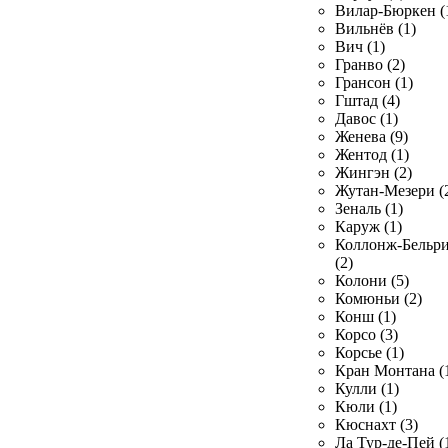
Вилар-Бюркен (
Вильнёв (1)
Вич (1)
Гранво (2)
Грансон (1)
Гштад (4)
Давос (1)
Женева (9)
Жентод (1)
Жингэн (2)
Жутан-Мезери (
Зеналь (1)
Каруж (1)
Коллонж-Бельр
(2)
Колони (5)
Комюньи (2)
Конш (1)
Корсо (3)
Корсье (1)
Кран Монтана (
Кулли (1)
Кюли (1)
Кюснахт (3)
Ла Тур-де-Пей (