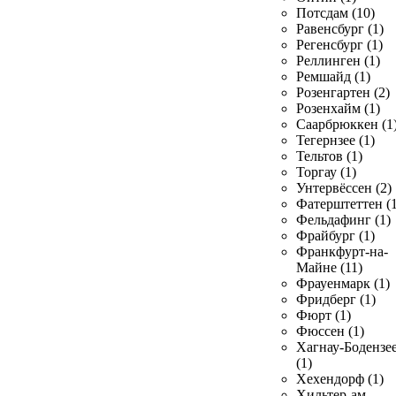
Потсдам (10)
Равенсбург (1)
Регенсбург (1)
Реллинген (1)
Ремшайд (1)
Розенгартен (2)
Розенхайм (1)
Саарбрюккен (1
Тегернзее (1)
Тельтов (1)
Торгау (1)
Унтервёссен (2)
Фатерштеттен (1
Фельдафинг (1)
Фрайбург (1)
Франкфурт-на-
Майне (11)
Фрауенмарк (1)
Фридберг (1)
Фюрт (1)
Фюссен (1)
Хагнау-Бодензе
(1)
Хехендорф (1)
Хильтер-ам-