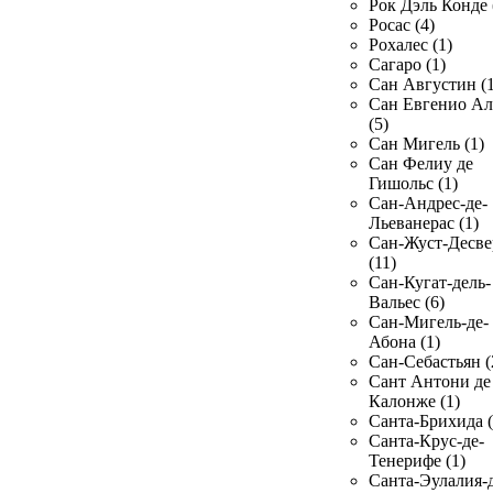
Рок Дэль Конде 
Росас (4)
Рохалес (1)
Сагаро (1)
Сан Августин (1
Сан Евгенио Ал
(5)
Сан Мигель (1)
Сан Фелиу де
Гишольс (1)
Сан-Андрес-де-
Льеванерас (1)
Сан-Жуст-Десве
(11)
Сан-Кугат-дель-
Вальес (6)
Сан-Мигель-де-
Абона (1)
Сан-Себастьян (
Сант Антони де
Калонже (1)
Санта-Брихида (
Санта-Крус-де-
Тенерифе (1)
Санта-Эулалия-д