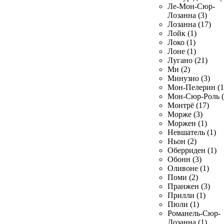
Ле-Мон-Сюр-
Лозанна (3)
Лозанна (17)
Лойк (1)
Локо (1)
Лоне (1)
Лугано (21)
Ми (2)
Минузио (3)
Мон-Пелерин (1
Мон-Сюр-Роль (
Монтрё (17)
Морже (3)
Моржен (1)
Невшатель (1)
Ньон (2)
Оберриден (1)
Обонн (3)
Оливоне (1)
Поми (2)
Пранжен (3)
Прилли (1)
Пюли (1)
Романель-Сюр-
Лозанна (1)