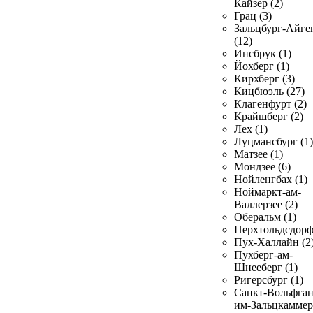
Кайзер (2)
Грац (3)
Зальцбург-Айге
(12)
Инсбрук (1)
Йохберг (1)
Кирхберг (3)
Кицбюэль (27)
Клагенфурт (2)
Крайшберг (2)
Лех (1)
Луцмансбург (1)
Матзее (1)
Мондзее (6)
Нойленгбах (1)
Ноймаркт-ам-
Валлерзее (2)
Оберальм (1)
Перхтольдсдорф
Пух-Халлайн (2
Пухберг-ам-
Шнееберг (1)
Ригерсбург (1)
Санкт-Вольфган
им-Зальцкаммер