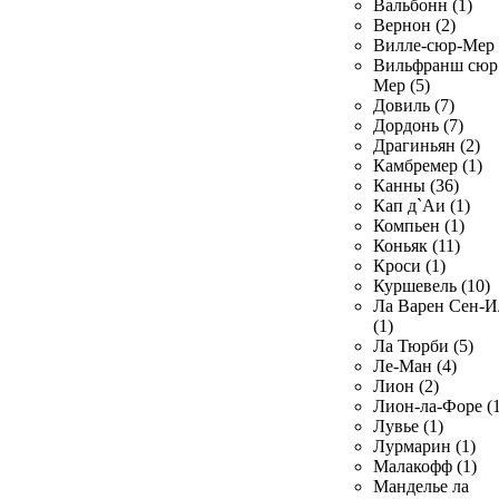
Вальбонн (1)
Вернон (2)
Вилле-сюр-Мер 
Вильфранш сюр
Мер (5)
Довиль (7)
Дордонь (7)
Драгиньян (2)
Камбремер (1)
Канны (36)
Кап д`Аи (1)
Компьен (1)
Коньяк (11)
Кроси (1)
Куршевель (10)
Ла Варен Сен-И
(1)
Ла Тюрби (5)
Ле-Ман (4)
Лион (2)
Лион-ла-Форе (1
Лувье (1)
Лурмарин (1)
Малакофф (1)
Манделье ла