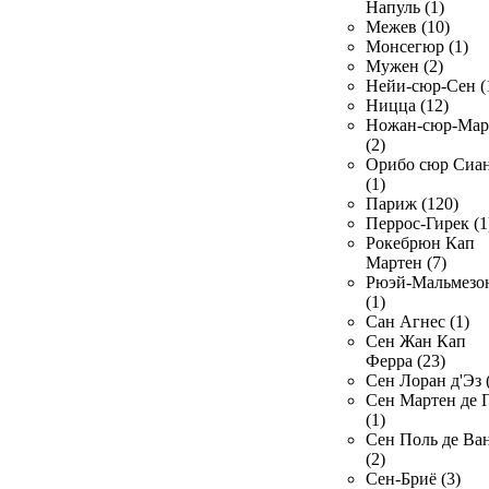
Напуль (1)
Межев (10)
Монсегюр (1)
Мужен (2)
Нейи-сюр-Сен (
Ницца (12)
Ножан-сюр-Ма
(2)
Орибо сюр Сиа
(1)
Париж (120)
Перрос-Гирек (1
Рокебрюн Кап
Мартен (7)
Рюэй-Мальмезо
(1)
Сан Агнес (1)
Сен Жан Кап
Ферра (23)
Сен Лоран д'Эз 
Сен Мартен де 
(1)
Сен Поль де Ва
(2)
Сен-Бриё (3)