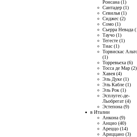
Ронсана (1)
Сантадер (1)
Севилья (1)
Сиджес (2)
Сомо (1)
Сьерра Невада (
Таучо (1)
Тегесте (1)
Тиас (1)
Торвискас Альт
(1)
Торревьеха (6)
Тосса де Мар (2)
Хавея (4)
Эль Дуке (1)
Эль Кабле (1)
Эль Рок (1)
Эсплугес-де-
Льобрегат (4)
Эстепона (9)
в Италии
Анкона (9)
Анцио (40)
Ареццо (14)
Ариццано (3)