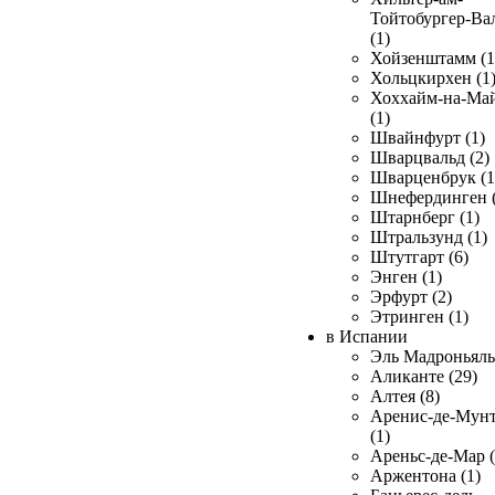
Тойтобургер-Ва
(1)
Хойзенштамм (1
Хольцкирхен (1
Хоххайм-на-Ма
(1)
Швайнфурт (1)
Шварцвальд (2)
Шварценбрук (1
Шнефердинген (
Штарнберг (1)
Штральзунд (1)
Штутгарт (6)
Энген (1)
Эрфурт (2)
Этринген (1)
в Испании
Эль Мадроньяль 
Аликанте (29)
Алтея (8)
Аренис-де-Мун
(1)
Ареньс-де-Мар (
Аржентона (1)