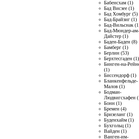
Бабенсхам (1)
Бад Висзее (1)
Бад Хомбург (5)
Бад-Брайзиг (1)
Бад-Вильснак (1
Бад-Мюндер-ам
Дайстер (1)
Баден-Баден (8)
Бамберг (1)
Берлин (53)
Берхтесгаден (1)
Бинген-на-Рейн
(1)
Биссендорф (1)
Бланкенфельде-
Малов (1)
Бодман-
Людвигсхафен (
Бонн (1)
Бремен (4)
Бризеланг (1)
Буденхайм (1)
Бухгольц (1)
Вайден (1)
Ванген-им-