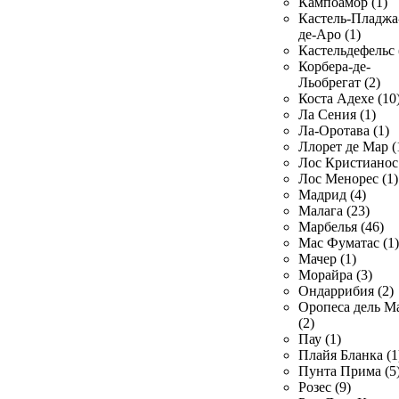
Кампоамор (1)
Кастель-Пладжа
де-Аро (1)
Кастельдефельс 
Корбера-де-
Льобрегат (2)
Коста Адехе (10
Ла Сения (1)
Ла-Оротава (1)
Ллорет де Мар (
Лос Кристианос 
Лос Менорес (1)
Мадрид (4)
Малага (23)
Марбелья (46)
Мас Фуматас (1)
Мачер (1)
Морайра (3)
Ондаррибия (2)
Оропеса дель М
(2)
Пау (1)
Плайя Бланка (1
Пунта Прима (5
Розес (9)