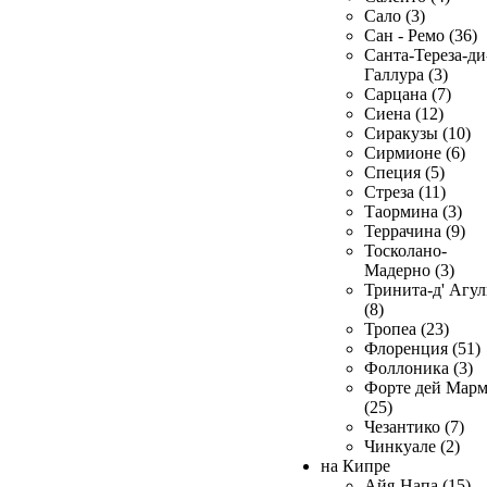
Сало (3)
Сан - Ремо (36)
Санта-Тереза-ди
Галлура (3)
Сарцана (7)
Сиена (12)
Сиракузы (10)
Сирмионе (6)
Специя (5)
Стреза (11)
Таормина (3)
Террачина (9)
Тосколано-
Мадерно (3)
Тринита-д' Агул
(8)
Тропеа (23)
Флоренция (51)
Фоллоника (3)
Форте дей Мар
(25)
Чезантико (7)
Чинкуале (2)
на Кипре
Айя-Напа (15)