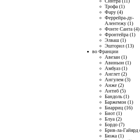
Синтра (11)
Трофа (1)
Фару (4)
Феррейра-ду-
Алентежу (1)
Фонте Санта (4)
Фронтейра (1)
Элваш (1)
Эшторил (13)
во Франции
Авезан (1)
Авиньон (1)
Амбуаз (1)
Англет (2)
Ангулем (3)
Анже (2)
Антиб (5)
Бандоль (1)
Баржемон (1)
Биарриц (16)
Биот (1)
Блуа (2)
Бордо (7)
Брив-ла-Гайярд 
Бюжа (1)