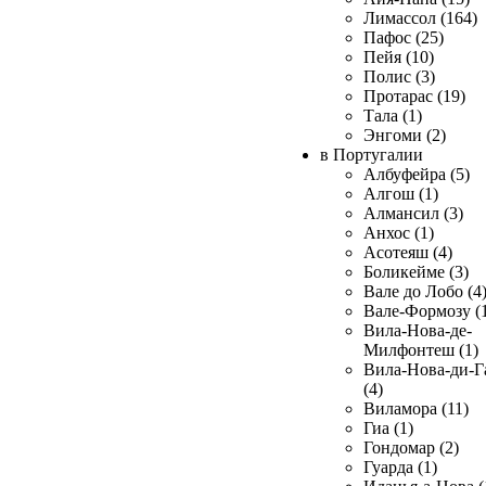
Лимассол (164)
Пафос (25)
Пейя (10)
Полис (3)
Протарас (19)
Тала (1)
Энгоми (2)
в Португалии
Албуфейра (5)
Алгош (1)
Алмансил (3)
Анхос (1)
Асотеяш (4)
Боликейме (3)
Вале до Лобо (4
Вале-Формозу (
Вила-Нова-де-
Милфонтеш (1)
Вила-Нова-ди-Г
(4)
Виламора (11)
Гиа (1)
Гондомар (2)
Гуарда (1)