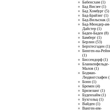
Бабенсхам (1)
Бад Висзее (1)
Бад Хомбург (5)
Бад-Брайзиг (1)
Бад-Вильснак (1
Бад-Мюндер-ам
Дайстер (1)
Баден-Баден (8)
Бамберг (1)
Берлин (53)
Берхтесгаден (1)
Бинген-на-Рейн
(1)
Биссендорф (1)
Бланкенфельде-
Малов (1)
Бодман-
Людвигсхафен (
Бонн (1)
Бремен (4)
Бризеланг (1)
Буденхайм (1)
Бухгольц (1)
Вайден (1)
Ванген-им-