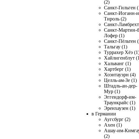
(2)
Санкт-Гильген (
Санкт-Иоганн-и
Тироль (2)
Санкт-Ламбрехт 
Санкт-Мартин-б
Лофер (1)
Санкт-Пёльтен (
Тальгау (1)
Туррахер Хёэ (1
Хайлигенблут (
Хальванг (1)
Хартберг (1)
Хоэнтауэрн (4)
Целль-ам-Зе (1)
Штадль-ан-дер-
Мур (1)
Эггендорф-им-
Траункрайс (1)
Эренхаузен (1)
в Германии
Аугсбург (2)
Ахен (1)
Ашау-им-Кимга
(2)