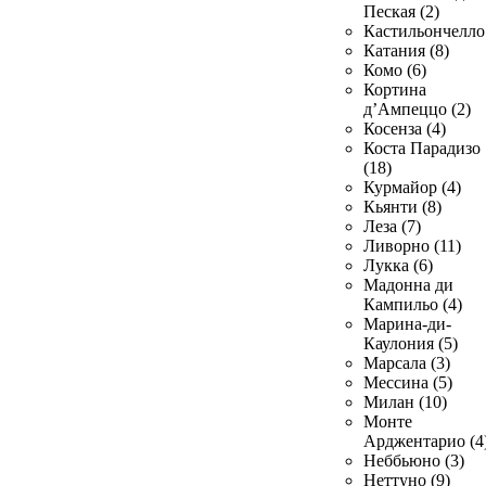
Пеская (2)
Кастильончелло 
Катания (8)
Комо (6)
Кортина
д’Ампеццо (2)
Косенза (4)
Коста Парадизо
(18)
Курмайор (4)
Кьянти (8)
Леза (7)
Ливорно (11)
Лукка (6)
Мадонна ди
Кампильо (4)
Марина-ди-
Каулония (5)
Марсала (3)
Мессина (5)
Милан (10)
Монте
Арджентарио (4
Неббьюно (3)
Неттуно (9)