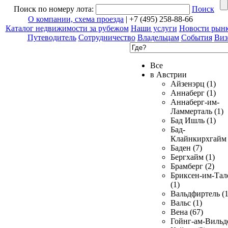
Поиск по номеру лота:
Поиск
О компании, схема проезда
| +7 (495) 258-88-66
Каталог недвижимости за рубежом
Наши услуги
Новости рын
Путеводитель
Сотрудничество
Владельцам
События
Виз
Все
в Австрии
Айзенэрц (1)
Аннаберг (1)
Аннаберг-им-
Ламмерталь (1)
Бад Ишль (1)
Бад-
Клайнкирхгайм 
Баден (7)
Бергхайм (1)
Брамберг (2)
Бриксен-им-Тал
(1)
Вальдфиртель (1
Вальс (1)
Вена (67)
Гойнг-ам-Вильд