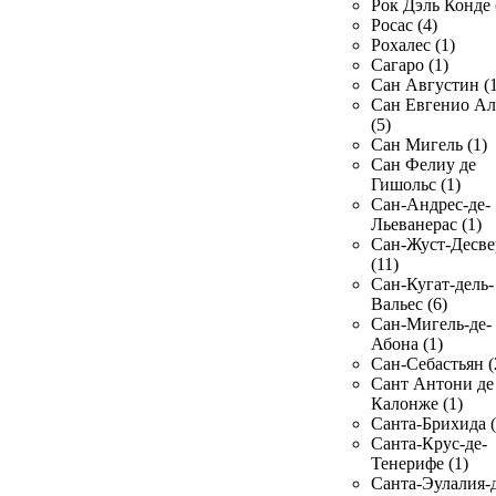
Рок Дэль Конде 
Росас (4)
Рохалес (1)
Сагаро (1)
Сан Августин (1
Сан Евгенио Ал
(5)
Сан Мигель (1)
Сан Фелиу де
Гишольс (1)
Сан-Андрес-де-
Льеванерас (1)
Сан-Жуст-Десве
(11)
Сан-Кугат-дель-
Вальес (6)
Сан-Мигель-де-
Абона (1)
Сан-Себастьян (
Сант Антони де
Калонже (1)
Санта-Брихида (
Санта-Крус-де-
Тенерифе (1)
Санта-Эулалия-д