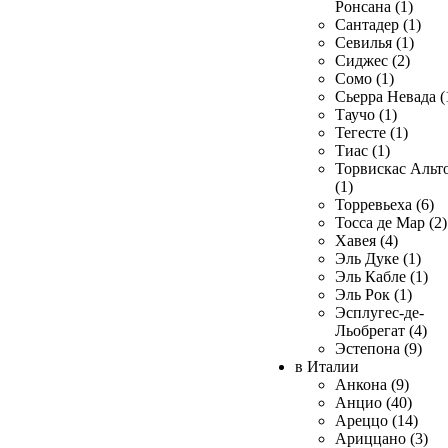
Ронсана (1)
Сантадер (1)
Севилья (1)
Сиджес (2)
Сомо (1)
Сьерра Невада (
Таучо (1)
Тегесте (1)
Тиас (1)
Торвискас Альт
(1)
Торревьеха (6)
Тосса де Мар (2)
Хавея (4)
Эль Дуке (1)
Эль Кабле (1)
Эль Рок (1)
Эсплугес-де-
Льобрегат (4)
Эстепона (9)
в Италии
Анкона (9)
Анцио (40)
Ареццо (14)
Ариццано (3)