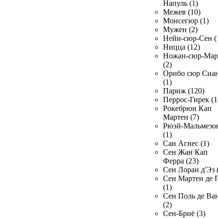
Напуль (1)
Межев (10)
Монсегюр (1)
Мужен (2)
Нейи-сюр-Сен (
Ницца (12)
Ножан-сюр-Ма
(2)
Орибо сюр Сиа
(1)
Париж (120)
Перрос-Гирек (1
Рокебрюн Кап
Мартен (7)
Рюэй-Мальмезо
(1)
Сан Агнес (1)
Сен Жан Кап
Ферра (23)
Сен Лоран д'Эз 
Сен Мартен де 
(1)
Сен Поль де Ва
(2)
Сен-Бриё (3)