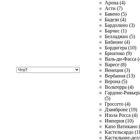
Арона (4)
Асти (7)
Бавено (5)
Бадези (4)
Бардолино (3)
Барчис (1)
Белладжио (5)
Бибионе (4)
Бордигера (10)
Бриатико (9)
Валь-ди-Фасса (
Варесе (8)
Хочу
Венеция (3)
купить
Вербания (13)
Верона (5)
Вольтерра (4)
Гардоне-Ривьер
(5)
Гроссето (4)
Дзамброне (19)
Изола Росса (4)
Империя (10)
Капо Ватикано (
Кастельсардо (1
Кастильоне-делл