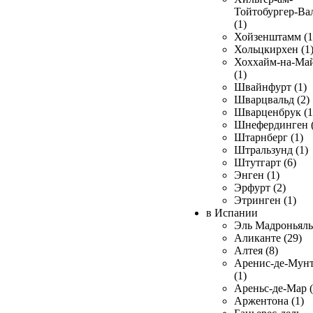
Тойтобургер-Ва
(1)
Хойзенштамм (1
Хольцкирхен (1
Хоххайм-на-Ма
(1)
Швайнфурт (1)
Шварцвальд (2)
Шварценбрук (1
Шнефердинген (
Штарнберг (1)
Штральзунд (1)
Штутгарт (6)
Энген (1)
Эрфурт (2)
Этринген (1)
в Испании
Эль Мадроньяль 
Аликанте (29)
Алтея (8)
Аренис-де-Мун
(1)
Ареньс-де-Мар (
Аржентона (1)