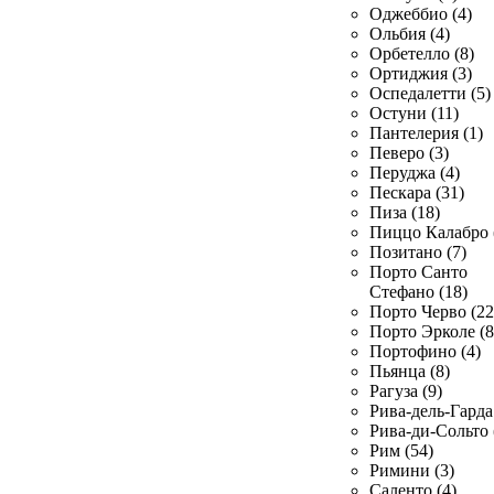
Оджеббио (4)
Ольбия (4)
Орбетелло (8)
Ортиджия (3)
Оспедалетти (5)
Остуни (11)
Пантелерия (1)
Певеро (3)
Перуджа (4)
Пескара (31)
Пиза (18)
Пиццо Калабро 
Позитано (7)
Порто Санто
Стефано (18)
Порто Черво (22
Порто Эрколе (8
Портофино (4)
Пьянца (8)
Рагуза (9)
Рива-дель-Гарда 
Рива-ди-Сольто 
Рим (54)
Римини (3)
Саленто (4)