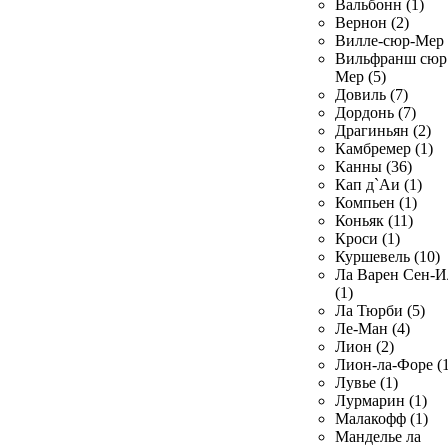
Вальбонн (1)
Вернон (2)
Вилле-сюр-Мер 
Вильфранш сюр
Мер (5)
Довиль (7)
Дордонь (7)
Драгиньян (2)
Камбремер (1)
Канны (36)
Кап д`Аи (1)
Компьен (1)
Коньяк (11)
Кроси (1)
Куршевель (10)
Ла Варен Сен-И
(1)
Ла Тюрби (5)
Ле-Ман (4)
Лион (2)
Лион-ла-Форе (1
Лувье (1)
Лурмарин (1)
Малакофф (1)
Манделье ла