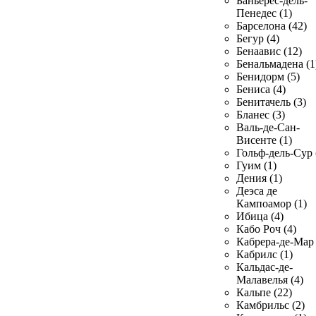
Баньерес-дель-
Пенедес (1)
Барселона (42)
Бегур (4)
Бенаавис (12)
Бенальмадена (1
Бенидорм (5)
Бениса (4)
Бенитачель (3)
Бланес (3)
Валь-де-Сан-
Висенте (1)
Гольф-дель-Сур 
Гуим (1)
Дения (1)
Деэса де
Кампоамор (1)
Ибица (4)
Кабо Роч (4)
Кабрера-де-Мар 
Кабрилс (1)
Кальдас-де-
Малавелья (4)
Кальпе (22)
Камбрильс (2)