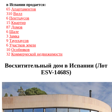
в Испании продается:
65
Апартаментов
310
Вилл
6
Пентхаусов
15
Квартир
87
Домов
6
Шале
3
Замка
9
Таунхаусов
6
Участков земли
10
Особняков
32
Коммерческой недвижимости
Восхитительный дом в Испании (Лот
ESV-1468S)