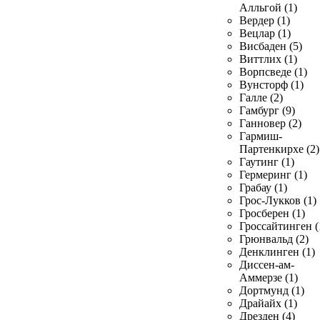
Алльгой (1)
Вердер (1)
Вецлар (1)
Висбаден (5)
Виттлих (1)
Ворпсведе (1)
Вунсторф (1)
Галле (2)
Гамбург (9)
Ганновер (2)
Гармиш-
Партенкирхе (2)
Гаутинг (1)
Гермеринг (1)
Грабау (1)
Грос-Лукков (1)
Гросберен (1)
Гроссайтинген (
Грюнвальд (2)
Денклинген (1)
Диссен-ам-
Аммерзе (1)
Дортмунд (1)
Драйайх (1)
Дрезден (4)