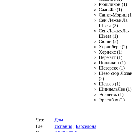
Рюшликон (1)
Саас-Фе (1)
Санкт-Мориц (1
Сен-Лежье-Ла
Шьеза (2)
Сен-Лежье-Ла-
Шьеза (1)
Сюши (2)
Херлиберг (2)
Хернекс (1)
Церматт (1)
Цолликон (1)
Шезерекс (1)
Шезо-сюр-Лоза
(2)
Шезьер (1)
ШиндельЛее (1)
Эпаленж (1)
Эрленбах (1)
Что:
Дом
Где:
Испания
,
Барселона