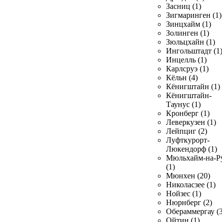
Засниц (1)
Зигмаринген (1)
Зинцхайм (1)
Золинген (1)
Зюльцхайн (1)
Ингольштадт (1
Инцелль (1)
Карлсруэ (1)
Кёльн (4)
Кёнигштайн (1)
Кёнигштайн-
Таунус (1)
Кронберг (1)
Леверкузен (1)
Лейпциг (2)
Луфткурорт-
Люкендорф (1)
Мюльхайм-на-Р
(1)
Мюнхен (20)
Николасзее (1)
Нойзес (1)
Нюрнберг (2)
Обераммергау (3
Ойтин (1)