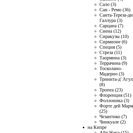
Сало (3)
Сан - Ремо (36)
Санта-Тереза-ди
Галлура (3)
Сарцана (7)
Сиена (12)
Сиракузы (10)
Сирмионе (6)
Специя (5)
Стреза (11)
Таормина (3)
Террачина (9)
Тосколано-
Мадерно (3)
Тринита-д' Агул
(8)
Тропеа (23)
Флоренция (51)
Фоллоника (3)
Форте дей Мар
(25)
Чезантико (7)
Чинкуале (2)
на Кипре
Айя-Напа (15)