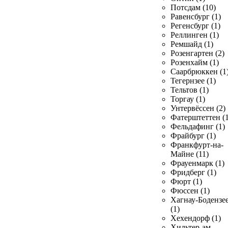
Потсдам (10)
Равенсбург (1)
Регенсбург (1)
Реллинген (1)
Ремшайд (1)
Розенгартен (2)
Розенхайм (1)
Саарбрюккен (1
Тегернзее (1)
Тельтов (1)
Торгау (1)
Унтервёссен (2)
Фатерштеттен (1
Фельдафинг (1)
Фрайбург (1)
Франкфурт-на-
Майне (11)
Фрауенмарк (1)
Фридберг (1)
Фюрт (1)
Фюссен (1)
Хагнау-Бодензе
(1)
Хехендорф (1)
Хильтер-ам-