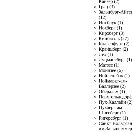
Кайзер (2)
Грац (3)
Зальцбург-Айге
(12)
Инсбрук (1)
Йохберг (1)
Кирхберг (3)
Кицбюэль (27)
Клагенфурт (2)
Крайшберг (2)
Лех (1)
Луцмансбург (1)
Матзее (1)
Мондзее (6)
Нойленгбах (1)
Ноймаркт-ам-
Валлерзее (2)
Оберальм (1)
Перхтольдсдорф
Пух-Халлайн (2
Пухберг-ам-
Шнееберг (1)
Ригерсбург (1)
Санкт-Вольфган
им-Зальцкаммер