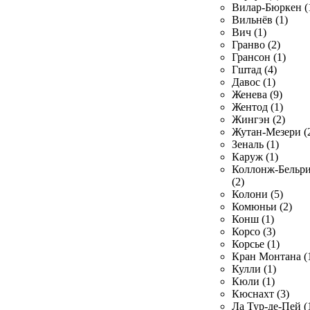
Вилар-Бюркен (
Вильнёв (1)
Вич (1)
Гранво (2)
Грансон (1)
Гштад (4)
Давос (1)
Женева (9)
Жентод (1)
Жингэн (2)
Жутан-Мезери (
Зеналь (1)
Каруж (1)
Коллонж-Бельр
(2)
Колони (5)
Комюньи (2)
Конш (1)
Корсо (3)
Корсье (1)
Кран Монтана (
Кулли (1)
Кюли (1)
Кюснахт (3)
Ла Тур-де-Пей (