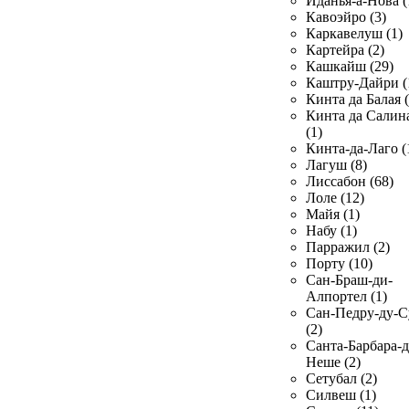
Иданья-а-Нова (
Кавоэйро (3)
Каркавелуш (1)
Картейра (2)
Кашкайш (29)
Каштру-Дайри (
Кинта да Балая (
Кинта да Салин
(1)
Кинта-да-Лаго (
Лагуш (8)
Лиссабон (68)
Лоле (12)
Майя (1)
Набу (1)
Парражил (2)
Порту (10)
Сан-Браш-ди-
Алпортел (1)
Сан-Педру-ду-С
(2)
Санта-Барбара-д
Неше (2)
Сетубал (2)
Силвеш (1)