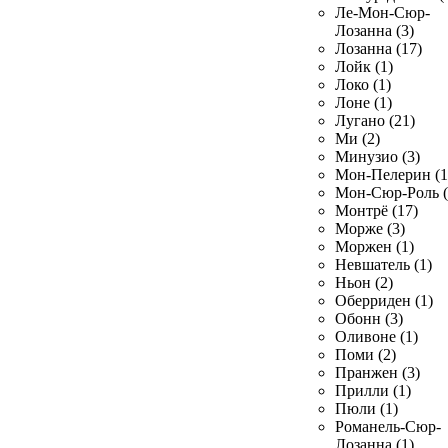
Ле-Мон-Сюр-
Лозанна (3)
Лозанна (17)
Лойк (1)
Локо (1)
Лоне (1)
Лугано (21)
Ми (2)
Минузио (3)
Мон-Пелерин (1
Мон-Сюр-Роль (
Монтрё (17)
Морже (3)
Моржен (1)
Невшатель (1)
Ньон (2)
Оберриден (1)
Обонн (3)
Оливоне (1)
Поми (2)
Пранжен (3)
Прилли (1)
Пюли (1)
Романель-Сюр-
Лозанна (1)