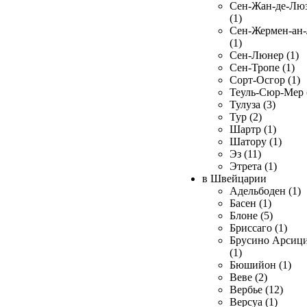
Сен-Жан-де-Лю
(1)
Сен-Жермен-ан
(1)
Сен-Люнер (1)
Сен-Тропе (1)
Сорт-Осгор (1)
Теуль-Сюр-Мер 
Тулуза (3)
Тур (2)
Шартр (1)
Шатору (1)
Эз (11)
Этрета (1)
в Швейцарии
Адельбоден (1)
Басен (1)
Блоне (5)
Бриссаго (1)
Брусино Арсиц
(1)
Бюшийон (1)
Веве (2)
Вербье (12)
Версуа (1)