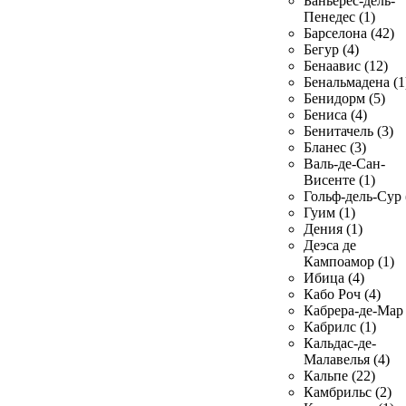
Баньерес-дель-
Пенедес (1)
Барселона (42)
Бегур (4)
Бенаавис (12)
Бенальмадена (1
Бенидорм (5)
Бениса (4)
Бенитачель (3)
Бланес (3)
Валь-де-Сан-
Висенте (1)
Гольф-дель-Сур 
Гуим (1)
Дения (1)
Деэса де
Кампоамор (1)
Ибица (4)
Кабо Роч (4)
Кабрера-де-Мар 
Кабрилс (1)
Кальдас-де-
Малавелья (4)
Кальпе (22)
Камбрильс (2)