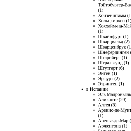
Тойтобургер-Ва
(1)
Хойзенштамм (1
Хольцкирхен (1
Хоххайм-на-Ма
(1)
Швайнфурт (1)
Шварцвальд (2)
Шварценбрук (1
Шнефердинген (
Штарнберг (1)
Штральзунд (1)
Штутгарт (6)
Энген (1)
Эрфурт (2)
Этринген (1)
в Испании
Эль Мадроньяль 
Аликанте (29)
Алтея (8)
Аренис-де-Мун
(1)
Ареньс-де-Мар (
Аржентона (1)