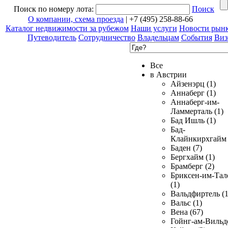
Поиск по номеру лота:
Поиск
О компании, схема проезда
| +7 (495) 258-88-66
Каталог недвижимости за рубежом
Наши услуги
Новости рын
Путеводитель
Сотрудничество
Владельцам
События
Виз
Все
в Австрии
Айзенэрц (1)
Аннаберг (1)
Аннаберг-им-
Ламмерталь (1)
Бад Ишль (1)
Бад-
Клайнкирхгайм 
Баден (7)
Бергхайм (1)
Брамберг (2)
Бриксен-им-Тал
(1)
Вальдфиртель (1
Вальс (1)
Вена (67)
Гойнг-ам-Вильд