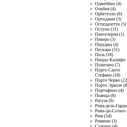
Оджеббио (4)
Ольбия (4)
Орбетелло (8)
Ортиджия (3)
Оспедалетти (5)
Остуни (11)
Пантелерия (1)
Певеро (3)
Перуджа (4)
Пескара (31)
Пиза (18)
Пиццо Калабро 
Позитано (7)
Порто Санто
Стефано (18)
Порто Черво (22
Порто Эрколе (8
Портофино (4)
Пьянца (8)
Рагуза (9)
Рива-дель-Гарда 
Рива-ди-Сольто 
Рим (54)
Римини (3)
Саленто (4)