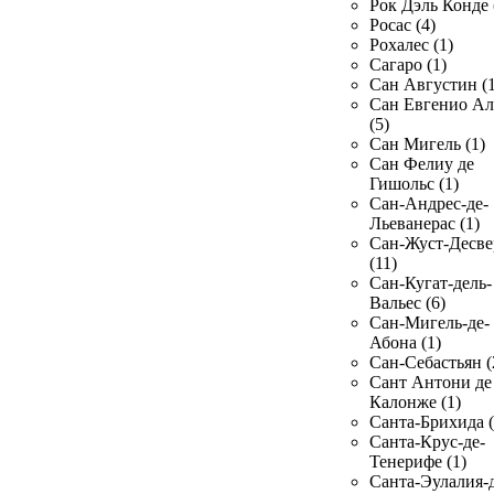
Рок Дэль Конде 
Росас (4)
Рохалес (1)
Сагаро (1)
Сан Августин (1
Сан Евгенио Ал
(5)
Сан Мигель (1)
Сан Фелиу де
Гишольс (1)
Сан-Андрес-де-
Льеванерас (1)
Сан-Жуст-Десве
(11)
Сан-Кугат-дель-
Вальес (6)
Сан-Мигель-де-
Абона (1)
Сан-Себастьян (
Сант Антони де
Калонже (1)
Санта-Брихида (
Санта-Крус-де-
Тенерифе (1)
Санта-Эулалия-д