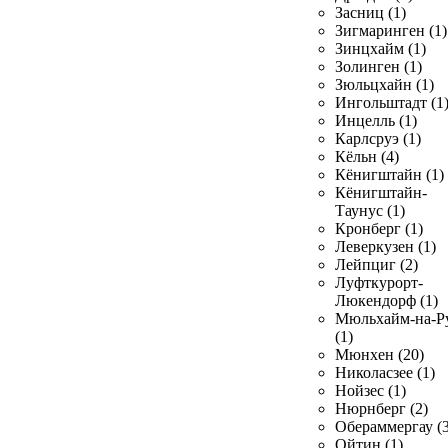
Засниц (1)
Зигмаринген (1)
Зинцхайм (1)
Золинген (1)
Зюльцхайн (1)
Ингольштадт (1
Инцелль (1)
Карлсруэ (1)
Кёльн (4)
Кёнигштайн (1)
Кёнигштайн-
Таунус (1)
Кронберг (1)
Леверкузен (1)
Лейпциг (2)
Луфткурорт-
Люкендорф (1)
Мюльхайм-на-Р
(1)
Мюнхен (20)
Николасзее (1)
Нойзес (1)
Нюрнберг (2)
Обераммергау (3
Ойтин (1)