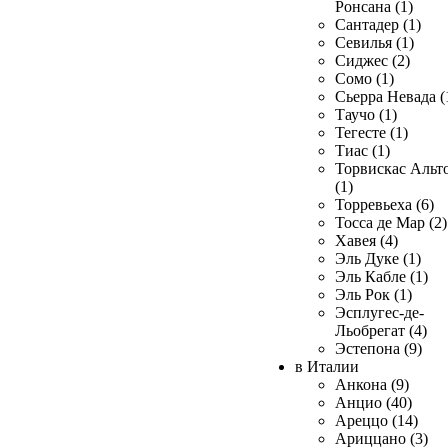
Ронсана (1)
Сантадер (1)
Севилья (1)
Сиджес (2)
Сомо (1)
Сьерра Невада (
Таучо (1)
Тегесте (1)
Тиас (1)
Торвискас Альт
(1)
Торревьеха (6)
Тосса де Мар (2)
Хавея (4)
Эль Дуке (1)
Эль Кабле (1)
Эль Рок (1)
Эсплугес-де-
Льобрегат (4)
Эстепона (9)
в Италии
Анкона (9)
Анцио (40)
Ареццо (14)
Ариццано (3)