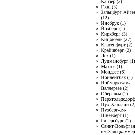
Кайзер (2)
Грац (3)
Зальцбург-Айге
(12)
Инсбрук (1)
Йохберг (1)
Кирхберг (3)
Кицбюэль (27)
Клагенфурт (2)
Крайшберг (2)
Лех (1)
Луцмансбург (1)
Матзее (1)
Мондзее (6)
Нойленгбах (1)
Ноймаркт-ам-
Валлерзее (2)
Оберальм (1)
Перхтольдсдорф
Пух-Халлайн (2
Пухберг-ам-
Шнееберг (1)
Ригерсбург (1)
Санкт-Вольфган
им-Зальцкаммер