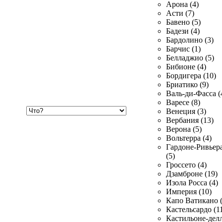
Арона (4)
Асти (7)
Бавено (5)
Бадези (4)
Бардолино (3)
Барчис (1)
Белладжио (5)
Бибионе (4)
Бордигера (10)
Бриатико (9)
Валь-ди-Фасса (
Варесе (8)
Хочу
Венеция (3)
купить
Вербания (13)
Верона (5)
Вольтерра (4)
Гардоне-Ривьер
(5)
Гроссето (4)
Дзамброне (19)
Изола Росса (4)
Империя (10)
Капо Ватикано (
Кастельсардо (1
Кастильоне-делл