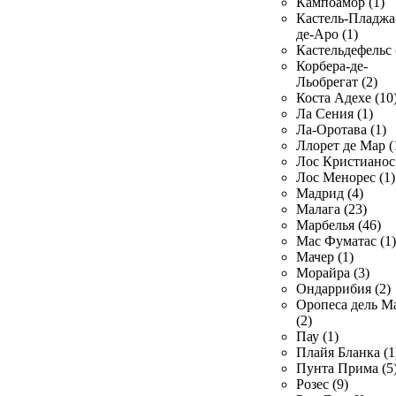
Кампоамор (1)
Кастель-Пладжа
де-Аро (1)
Кастельдефельс 
Корбера-де-
Льобрегат (2)
Коста Адехе (10
Ла Сения (1)
Ла-Оротава (1)
Ллорет де Мар (
Лос Кристианос 
Лос Менорес (1)
Мадрид (4)
Малага (23)
Марбелья (46)
Мас Фуматас (1)
Мачер (1)
Морайра (3)
Ондаррибия (2)
Оропеса дель М
(2)
Пау (1)
Плайя Бланка (1
Пунта Прима (5
Розес (9)