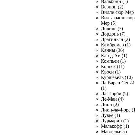
Вальбонн (1)
Вернон (2)
Вилле-сюр-Мер 
Вильфранш сюр
Мер (5)
Довиль (7)
Дордонь (7)
Драгиньян (2)
Камбремер (1)
Канны (36)
Кап д`Аи (1)
Компьен (1)
Коньяк (11)
Кроси (1)
Куршевель (10)
Ла Варен Сен-И
(1)
Ла Тюрби (5)
Ле-Ман (4)
Лион (2)
Лион-ла-Форе (1
Лувье (1)
Лурмарин (1)
Малакофф (1)
Манделье ла