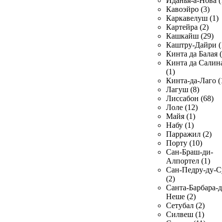
Иданья-а-Нова (
Кавоэйро (3)
Каркавелуш (1)
Картейра (2)
Кашкайш (29)
Каштру-Дайри (
Кинта да Балая (
Кинта да Салин
(1)
Кинта-да-Лаго (
Лагуш (8)
Лиссабон (68)
Лоле (12)
Майя (1)
Набу (1)
Парражил (2)
Порту (10)
Сан-Браш-ди-
Алпортел (1)
Сан-Педру-ду-С
(2)
Санта-Барбара-д
Неше (2)
Сетубал (2)
Силвеш (1)