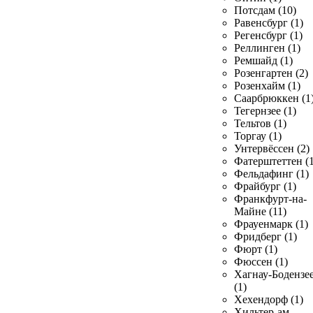
Потсдам (10)
Равенсбург (1)
Регенсбург (1)
Реллинген (1)
Ремшайд (1)
Розенгартен (2)
Розенхайм (1)
Саарбрюккен (1
Тегернзее (1)
Тельтов (1)
Торгау (1)
Унтервёссен (2)
Фатерштеттен (1
Фельдафинг (1)
Фрайбург (1)
Франкфурт-на-
Майне (11)
Фрауенмарк (1)
Фридберг (1)
Фюрт (1)
Фюссен (1)
Хагнау-Бодензе
(1)
Хехендорф (1)
Хильтер-ам-