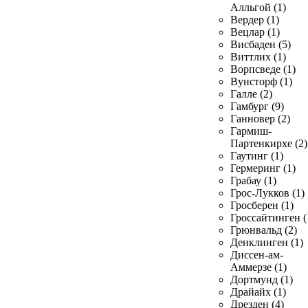
Алльгой (1)
Вердер (1)
Вецлар (1)
Висбаден (5)
Виттлих (1)
Ворпсведе (1)
Вунсторф (1)
Галле (2)
Гамбург (9)
Ганновер (2)
Гармиш-
Партенкирхе (2)
Гаутинг (1)
Гермеринг (1)
Грабау (1)
Грос-Лукков (1)
Гросберен (1)
Гроссайтинген (
Грюнвальд (2)
Денклинген (1)
Диссен-ам-
Аммерзе (1)
Дортмунд (1)
Драйайх (1)
Дрезден (4)