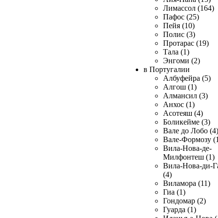
Лимассол (164)
Пафос (25)
Пейя (10)
Полис (3)
Протарас (19)
Тала (1)
Энгоми (2)
в Португалии
Албуфейра (5)
Алгош (1)
Алмансил (3)
Анхос (1)
Асотеяш (4)
Боликейме (3)
Вале до Лобо (4
Вале-Формозу (
Вила-Нова-де-
Милфонтеш (1)
Вила-Нова-ди-Г
(4)
Виламора (11)
Гиа (1)
Гондомар (2)
Гуарда (1)