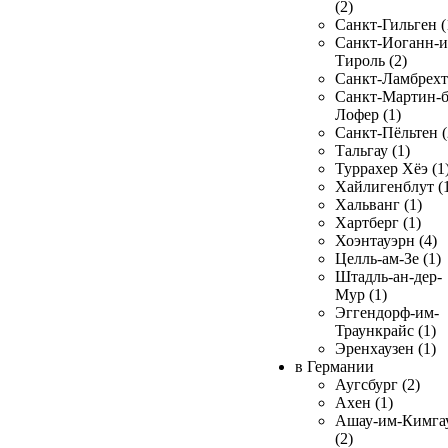
(2)
Санкт-Гильген (
Санкт-Иоганн-и
Тироль (2)
Санкт-Ламбрехт 
Санкт-Мартин-б
Лофер (1)
Санкт-Пёльтен (
Тальгау (1)
Туррахер Хёэ (1
Хайлигенблут (
Хальванг (1)
Хартберг (1)
Хоэнтауэрн (4)
Целль-ам-Зе (1)
Штадль-ан-дер-
Мур (1)
Эггендорф-им-
Траункрайс (1)
Эренхаузен (1)
в Германии
Аугсбург (2)
Ахен (1)
Ашау-им-Кимга
(2)