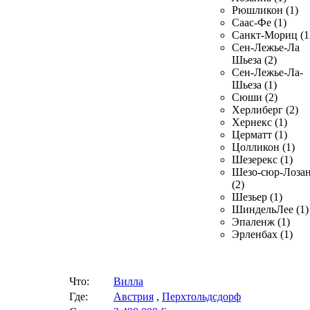
Рюшликон (1)
Саас-Фе (1)
Санкт-Мориц (1
Сен-Лежье-Ла
Шьеза (2)
Сен-Лежье-Ла-
Шьеза (1)
Сюши (2)
Херлиберг (2)
Хернекс (1)
Церматт (1)
Цолликон (1)
Шезерекс (1)
Шезо-сюр-Лоза
(2)
Шезьер (1)
ШиндельЛее (1)
Эпаленж (1)
Эрленбах (1)
Что:
Вилла
Где:
Австрия
,
Перхтольдсдорф