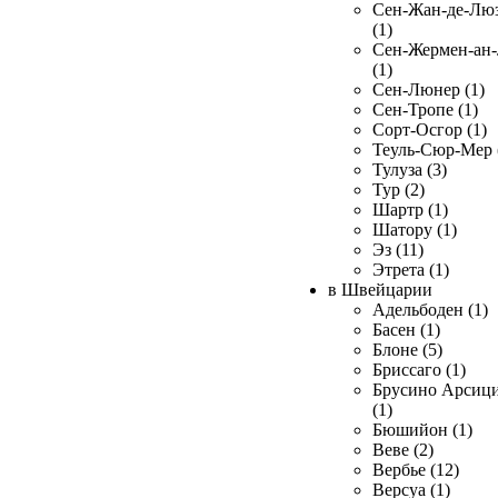
Сен-Жан-де-Лю
(1)
Сен-Жермен-ан
(1)
Сен-Люнер (1)
Сен-Тропе (1)
Сорт-Осгор (1)
Теуль-Сюр-Мер 
Тулуза (3)
Тур (2)
Шартр (1)
Шатору (1)
Эз (11)
Этрета (1)
в Швейцарии
Адельбоден (1)
Басен (1)
Блоне (5)
Бриссаго (1)
Брусино Арсиц
(1)
Бюшийон (1)
Веве (2)
Вербье (12)
Версуа (1)