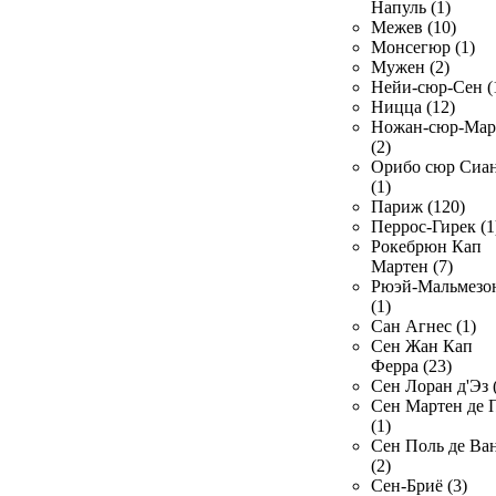
Напуль (1)
Межев (10)
Монсегюр (1)
Мужен (2)
Нейи-сюр-Сен (
Ницца (12)
Ножан-сюр-Ма
(2)
Орибо сюр Сиа
(1)
Париж (120)
Перрос-Гирек (1
Рокебрюн Кап
Мартен (7)
Рюэй-Мальмезо
(1)
Сан Агнес (1)
Сен Жан Кап
Ферра (23)
Сен Лоран д'Эз 
Сен Мартен де 
(1)
Сен Поль де Ва
(2)
Сен-Бриё (3)