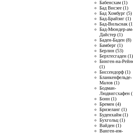
Бабенсхам (1)
Бад Висзее (1)
Бад Хомбург (5)
Бад-Брайзиг (1)
Бад-Вильснак (1
Бад-Мюндер-ам
Дайстер (1)
Баден-Баден (8)
Бамберг (1)
Берлин (53)
Берхтесгаден (1)
Бинген-на-Рейн
(1)
Биссендорф (1)
Бланкенфельде-
Малов (1)
Бодман-
Людвигсхафен (
Бонн (1)
Бремен (4)
Бризеланг (1)
Буденхайм (1)
Бухгольц (1)
Вайден (1)
Ванген-им-