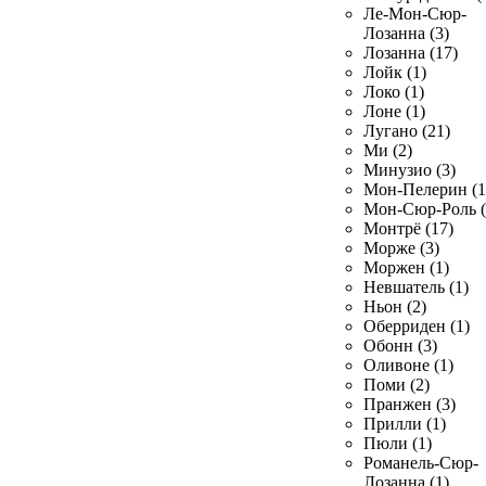
Ле-Мон-Сюр-
Лозанна (3)
Лозанна (17)
Лойк (1)
Локо (1)
Лоне (1)
Лугано (21)
Ми (2)
Минузио (3)
Мон-Пелерин (1
Мон-Сюр-Роль (
Монтрё (17)
Морже (3)
Моржен (1)
Невшатель (1)
Ньон (2)
Оберриден (1)
Обонн (3)
Оливоне (1)
Поми (2)
Пранжен (3)
Прилли (1)
Пюли (1)
Романель-Сюр-
Лозанна (1)