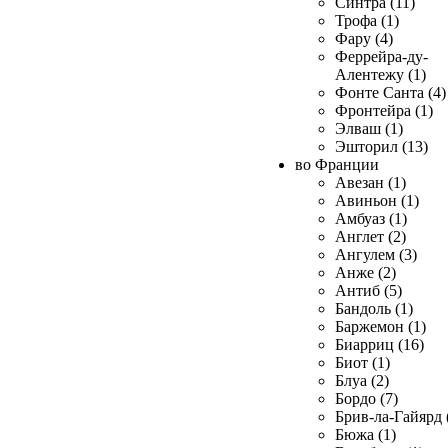
Синтра (11)
Трофа (1)
Фару (4)
Феррейра-ду-
Алентежу (1)
Фонте Санта (4)
Фронтейра (1)
Элваш (1)
Эшторил (13)
во Франции
Авезан (1)
Авиньон (1)
Амбуаз (1)
Англет (2)
Ангулем (3)
Анже (2)
Антиб (5)
Бандоль (1)
Баржемон (1)
Биарриц (16)
Биот (1)
Блуа (2)
Бордо (7)
Брив-ла-Гайярд 
Бюжа (1)