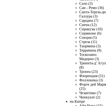
Сало (3)
Сан - Ремо (36)
Санта-Тереза-ди
Галлура (3)
Сарцана (7)
Сиена (12)
Сиракузы (10)
Сирмионе (6)
Специя (5)
Стреза (11)
Таормина (3)
Террачина (9)
Тосколано-
Мадерно (3)
Тринита-д' Агул
(8)
Тропеа (23)
Флоренция (51)
Фоллоника (3)
Форте дей Мар
(25)
Чезантико (7)
Чинкуале (2)
на Кипре
Айя-Напа (15)