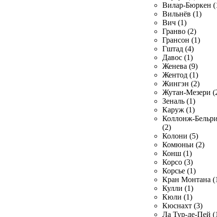
Вилар-Бюркен (
Вильнёв (1)
Вич (1)
Гранво (2)
Грансон (1)
Гштад (4)
Давос (1)
Женева (9)
Жентод (1)
Жингэн (2)
Жутан-Мезери (
Зеналь (1)
Каруж (1)
Коллонж-Бельр
(2)
Колони (5)
Комюньи (2)
Конш (1)
Корсо (3)
Корсье (1)
Кран Монтана (
Кулли (1)
Кюли (1)
Кюснахт (3)
Ла Тур-де-Пей (