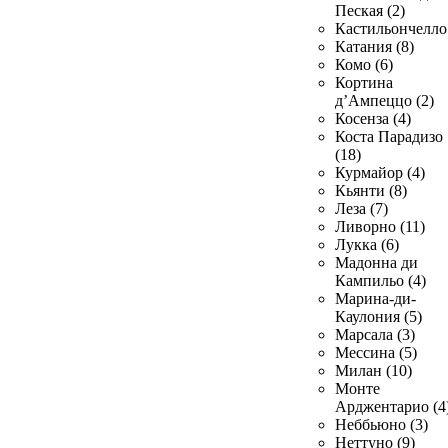
Пеская (2)
Кастильончелло 
Катания (8)
Комо (6)
Кортина
д’Ампеццо (2)
Косенза (4)
Коста Парадизо
(18)
Курмайор (4)
Кьянти (8)
Леза (7)
Ливорно (11)
Лукка (6)
Мадонна ди
Кампильо (4)
Марина-ди-
Каулония (5)
Марсала (3)
Мессина (5)
Милан (10)
Монте
Арджентарио (4
Неббьюно (3)
Неттуно (9)