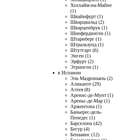
Хоххайм-на-Майне
(1)
Швайнфурт (1)
Шварцвальд (2)
Шварценбрук (1)
Шнефердинген (1)
Штарнберг (1)
Штральзунд (1)
Штутгарт (6)
Энген (1)
Эрфурт (2)
Этринген (1)
в Испании
Эль Мадроньяль (2)
Аликанте (29)
Алтея (8)
Аренис-де-Мунт (1)
Ареньс-де-Мар (1)
Аржентона (1)
Баньерес-дель-
Пенедес (1)
Барселона (42)
Бегур (4)
Бенаавис (12)