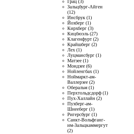
Грац (3)
Зальцбург-Айген
(12)
Инсбрук (1)
Йохберг (1)
Кирхберг (3)
Кицбюэль (27)
Клагенфурт (2)
Крайшберг (2)
Лех (1)
Луцмансбург (1)
Матзее (1)
Мондзее (6)
Нойленгбах (1)
Ноймаркт-ам-
Валлерзее (2)
Оберальм (1)
Перхтольдсдорф (1)
Пух-Халлайн (2)
Пухберг-ам-
Шнееберг (1)
Ригерсбург (1)
Санкт-Вольфганг-
им-Зальцкаммергут
(2)