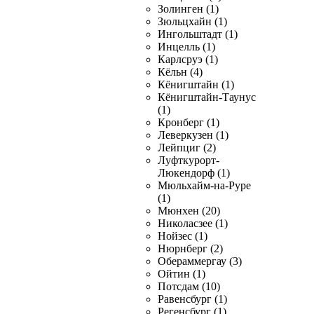
Золинген (1)
Зюльцхайн (1)
Ингольштадт (1)
Инцелль (1)
Карлсруэ (1)
Кёльн (4)
Кёнигштайн (1)
Кёнигштайн-Таунус
(1)
Кронберг (1)
Леверкузен (1)
Лейпциг (2)
Луфткурорт-
Люкендорф (1)
Мюльхайм-на-Руре
(1)
Мюнхен (20)
Николасзее (1)
Нойзес (1)
Нюрнберг (2)
Обераммергау (3)
Ойтин (1)
Потсдам (10)
Равенсбург (1)
Регенсбург (1)