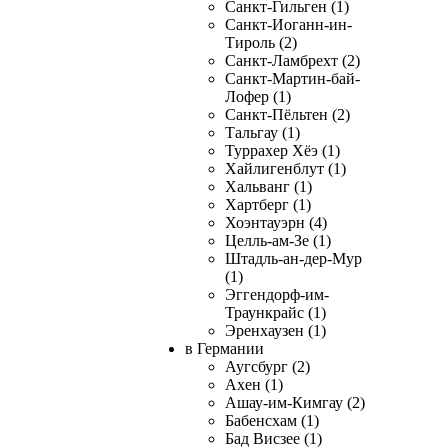
Санкт-Гильген (1)
Санкт-Иоганн-ин-
Тироль (2)
Санкт-Ламбрехт (2)
Санкт-Мартин-бай-
Лофер (1)
Санкт-Пёльтен (2)
Тальгау (1)
Туррахер Хёэ (1)
Хайлигенблут (1)
Хальванг (1)
Хартберг (1)
Хоэнтауэрн (4)
Целль-ам-Зе (1)
Штадль-ан-дер-Мур
(1)
Эггендорф-им-
Траункрайс (1)
Эренхаузен (1)
в Германии
Аугсбург (2)
Ахен (1)
Ашау-им-Кимгау (2)
Бабенсхам (1)
Бад Висзее (1)