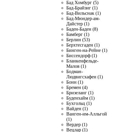
Бад Хомбург (5)
Бад-Брайзиг (1)
Бад-Вильснак (1)
Бад-Мюндер-ам-
Дайстер (1)
Баден-Баден (8)
Бамберг (1)
Берлин (53)
Берхтесгаден (1)
Бинген-на-Рейне (1)
Биссендорф (1)
Бланкенфельде-
Малов (1)
Бодман-
Людвигсхафен (1)
Бонн (1)
Бремен (4)
Бризеланг (1)
Буденхайм (1)
Бухгольц (1)
Вайден (1)
Ванген-им-Алльгой
(1)
Вердер (1)
Вецлар (1)