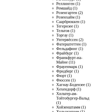
Реллинген (1)
Ремшайд (1)
Розенгартен (2)
Розенхайм (1)
Саарбрюккен (1)
Тегернзее (1)
Тельтов (1)
Торгау (1)
Унтервёссен (2)
Фатерштеттен (1)
Фельдафинг (1)
Фрайбург (1)
Франкфурт-на-
Майне (11)
Фрауенмарк (1)
Фридберг (1)
Фюрт (1)
Фюссен (1)
Хагнау-Бодензее (1)
Хехендорф (1)
Хильтер-ам-
Тойтобургер-Вальд
(1)
Хойзенштамм (1)
Хольцкирхен (1)