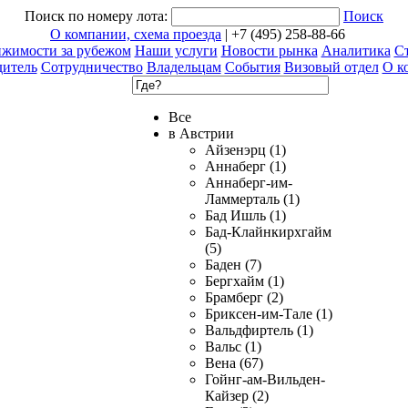
Поиск по номеру лота:
Поиск
О компании, схема проезда
| +7 (495) 258-88-66
ижимости за рубежом
Наши услуги
Новости рынка
Аналитика
Ст
дитель
Сотрудничество
Владельцам
События
Визовый отдел
О к
Все
в Австрии
Айзенэрц (1)
Аннаберг (1)
Аннаберг-им-
Ламмерталь (1)
Бад Ишль (1)
Бад-Клайнкирхгайм
(5)
Баден (7)
Бергхайм (1)
Брамберг (2)
Бриксен-им-Тале (1)
Вальдфиртель (1)
Вальс (1)
Вена (67)
Гойнг-ам-Вильден-
Кайзер (2)