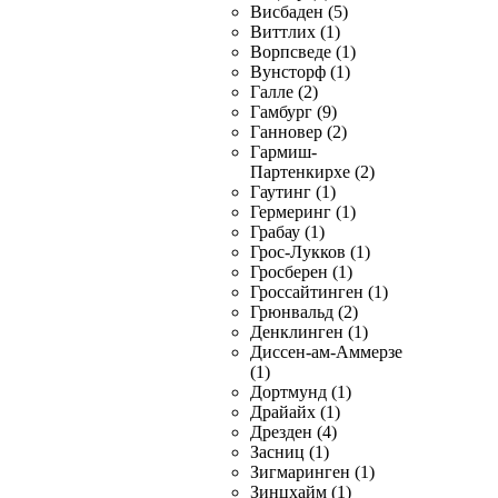
Висбаден (5)
Виттлих (1)
Ворпсведе (1)
Вунсторф (1)
Галле (2)
Гамбург (9)
Ганновер (2)
Гармиш-
Партенкирхе (2)
Гаутинг (1)
Гермеринг (1)
Грабау (1)
Грос-Лукков (1)
Гросберен (1)
Гроссайтинген (1)
Грюнвальд (2)
Денклинген (1)
Диссен-ам-Аммерзе
(1)
Дортмунд (1)
Драйайх (1)
Дрезден (4)
Засниц (1)
Зигмаринген (1)
Зинцхайм (1)