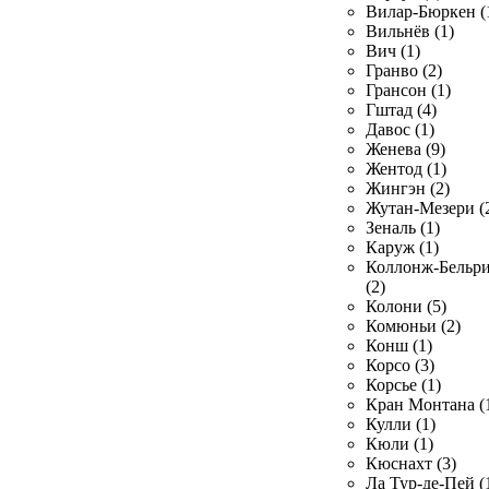
Вилар-Бюркен (
Вильнёв (1)
Вич (1)
Гранво (2)
Грансон (1)
Гштад (4)
Давос (1)
Женева (9)
Жентод (1)
Жингэн (2)
Жутан-Мезери (
Зеналь (1)
Каруж (1)
Коллонж-Бельр
(2)
Колони (5)
Комюньи (2)
Конш (1)
Корсо (3)
Корсье (1)
Кран Монтана (
Кулли (1)
Кюли (1)
Кюснахт (3)
Ла Тур-де-Пей (