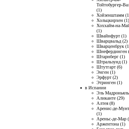
Тойтобургер-Ва
(1)
Хойзенштамм (1
Хольцкирхен (1
Хоххайм-на-Ма
(1)
Швайнфурт (1)
Шварцвальд (2)
Шварценбрук (1
Шнефердинген (
Штарнберг (1)
Штральзунд (1)
Штутгарт (6)
Энген (1)
Эрфурт (2)
Этринген (1)
в Испании
Эль Мадроньяль 
Аликанте (29)
Алтея (8)
Аренис-де-Мун
(1)
Ареньс-де-Мар (
Аржентона (1)