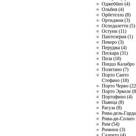
Оджеббио (4)
Ольбия (4)
Орбетелло (8)
Ортиджия (3)
Оспедалетти (5)
Остуни (11)
Пантелерия (1)
Певеро (3)
Перуджа (4)
Пескара (31)
Пиза (18)
Пиццо Калабро 
Позитано (7)
Порто Санто
Стефано (18)
Порто Черво (22
Порто Эрколе (8
Портофино (4)
Пьянца (8)
Рагуза (9)
Рива-дель-Гарда 
Рива-ди-Сольто 
Рим (54)
Римини (3)
Саленто (4)