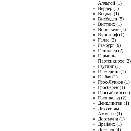
Алльгой (1)
Вердер (1)
Вецлар (1)
Висбаден (5)
Виттлих (1)
Ворпсведе (1)
Вунсторф (1)
Галле (2)
Гамбург (9)
Ганновер (2)
Гармиш-
Партенкирхе (2)
Гаутинг (1)
Гермеринг (1)
Грабау (1)
Грос-Лукков (1)
Гросберен (1)
Гроссайтинген (
Грюнвальд (2)
Денклинген (1)
Диссен-ам-
Аммерзе (1)
Дортмунд (1)
Драйайх (1)
Дрезден (4)