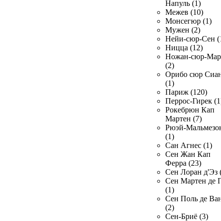
Напуль (1)
Межев (10)
Монсегюр (1)
Мужен (2)
Нейи-сюр-Сен (
Ницца (12)
Ножан-сюр-Ма
(2)
Орибо сюр Сиа
(1)
Париж (120)
Перрос-Гирек (1
Рокебрюн Кап
Мартен (7)
Рюэй-Мальмезо
(1)
Сан Агнес (1)
Сен Жан Кап
Ферра (23)
Сен Лоран д'Эз 
Сен Мартен де 
(1)
Сен Поль де Ва
(2)
Сен-Бриё (3)