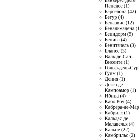
Баньерес-дель-
Пенедес (1)
Барселона (42)
Бегур (4)
Бенаавис (12)
Бенальмадена (1
Бенидорм (5)
Бениса (4)
Бенитачель (3)
Бланес (3)
Валь-де-Сан-
Висенте (1)
Гольф-дель-Сур 
Гуим (1)
Дения (1)
Деэса де
Кампоамор (1)
Ибица (4)
Кабо Роч (4)
Кабрера-де-Мар 
Кабрилс (1)
Кальдас-де-
Малавелья (4)
Кальпе (22)
Камбрильс (2)