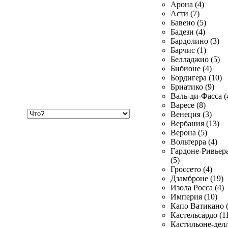
Арона (4)
Асти (7)
Бавено (5)
Бадези (4)
Бардолино (3)
Барчис (1)
Белладжио (5)
Бибионе (4)
Бордигера (10)
Бриатико (9)
Валь-ди-Фасса (
Варесе (8)
Хочу
Венеция (3)
купить
Вербания (13)
Верона (5)
Вольтерра (4)
Гардоне-Ривьер
(5)
Гроссето (4)
Дзамброне (19)
Изола Росса (4)
Империя (10)
Капо Ватикано (
Кастельсардо (1
Кастильоне-делл