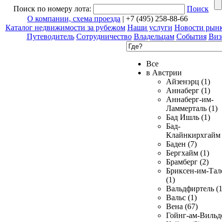
Поиск по номеру лота:
Поиск
О компании, схема проезда
| +7 (495) 258-88-66
Каталог недвижимости за рубежом
Наши услуги
Новости рын
Путеводитель
Сотрудничество
Владельцам
События
Виз
Все
в Австрии
Айзенэрц (1)
Аннаберг (1)
Аннаберг-им-
Ламмерталь (1)
Бад Ишль (1)
Бад-
Клайнкирхгайм 
Баден (7)
Бергхайм (1)
Брамберг (2)
Бриксен-им-Тал
(1)
Вальдфиртель (1
Вальс (1)
Вена (67)
Гойнг-ам-Вильд