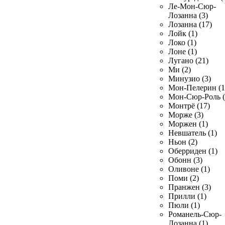
Ле-Мон-Сюр-
Лозанна (3)
Лозанна (17)
Лойк (1)
Локо (1)
Лоне (1)
Лугано (21)
Ми (2)
Минузио (3)
Мон-Пелерин (1
Мон-Сюр-Роль (
Монтрё (17)
Морже (3)
Моржен (1)
Невшатель (1)
Ньон (2)
Оберриден (1)
Обонн (3)
Оливоне (1)
Поми (2)
Пранжен (3)
Прилли (1)
Пюли (1)
Романель-Сюр-
Лозанна (1)