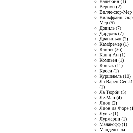
Вальбонн (1)
Вернон (2)
Вилле-сюр-Мер 
Вильфранш сюр
Мер (5)
Довиль (7)
Дордонь (7)
Драгиньян (2)
Камбремер (1)
Канны (36)
Кап д`Аи (1)
Компьен (1)
Коньяк (11)
Кроси (1)
Куршевель (10)
Ла Варен Сен-И
(1)
Ла Тюрби (5)
Ле-Ман (4)
Лион (2)
Лион-ла-Форе (1
Лувье (1)
Лурмарин (1)
Малакофф (1)
Манделье ла