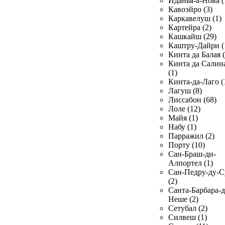
Иданья-а-Нова (
Кавоэйро (3)
Каркавелуш (1)
Картейра (2)
Кашкайш (29)
Каштру-Дайри (
Кинта да Балая (
Кинта да Салин
(1)
Кинта-да-Лаго (
Лагуш (8)
Лиссабон (68)
Лоле (12)
Майя (1)
Набу (1)
Парражил (2)
Порту (10)
Сан-Браш-ди-
Алпортел (1)
Сан-Педру-ду-С
(2)
Санта-Барбара-д
Неше (2)
Сетубал (2)
Силвеш (1)