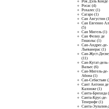
Рок Дэль Конде 
Росас (4)
Рохалес (1)
Сагаро (1)
Сан Августин (1
Сан Евгенио Ал
(5)
Сан Мигель (1)
Сан Фелиу де
Гишольс (1)
Сан-Андрес-де-
Льеванерас (1)
Сан-Жуст-Десве
(11)
Сан-Кугат-дель-
Вальес (6)
Сан-Мигель-де-
Абона (1)
Сан-Себастьян (
Сант Антони де
Калонже (1)
Санта-Брихида (
Санта-Крус-де-
Тенерифе (1)
Санта-Эулалия-д