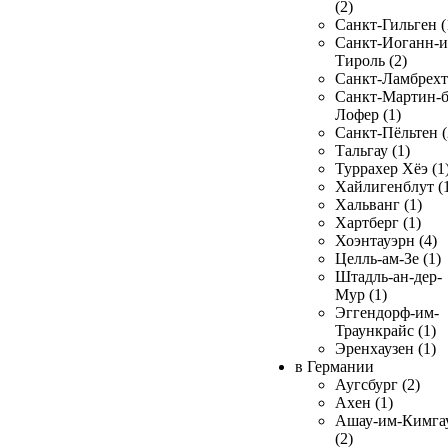
(2)
Санкт-Гильген (
Санкт-Иоганн-и
Тироль (2)
Санкт-Ламбрехт 
Санкт-Мартин-б
Лофер (1)
Санкт-Пёльтен (
Тальгау (1)
Туррахер Хёэ (1
Хайлигенблут (
Хальванг (1)
Хартберг (1)
Хоэнтауэрн (4)
Целль-ам-Зе (1)
Штадль-ан-дер-
Мур (1)
Эггендорф-им-
Траункрайс (1)
Эренхаузен (1)
в Германии
Аугсбург (2)
Ахен (1)
Ашау-им-Кимга
(2)