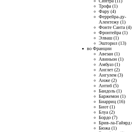
Синтра (11)
Трофа (1)
Фару (4)
Феррейра-ду-
Алентежу (1)
Фонте Санта (4)
Фронтейра (1)
Элваш (1)
Эшторил (13)
во Франции
Авезан (1)
Авиньон (1)
Амбуаз (1)
Англет (2)
Ангулем (3)
Анже (2)
Антиб (5)
Бандоль (1)
Баржемон (1)
Биарриц (16)
Биот (1)
Блуа (2)
Бордо (7)
Брив-ла-Гайярд 
Бюжа (1)