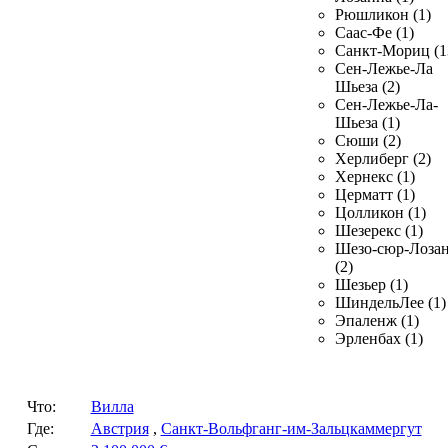
Рюшликон (1)
Саас-Фе (1)
Санкт-Мориц (1
Сен-Лежье-Ла
Шьеза (2)
Сен-Лежье-Ла-
Шьеза (1)
Сюши (2)
Херлиберг (2)
Хернекс (1)
Церматт (1)
Цолликон (1)
Шезерекс (1)
Шезо-сюр-Лоза
(2)
Шезьер (1)
ШиндельЛее (1)
Эпаленж (1)
Эрленбах (1)
Что:
Вилла
Где:
Австрия
,
Санкт-Вольфганг-им-Зальцкаммергут