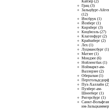
Кайзер (2)
Грац (3)
Зальцбург-Айге
(12)
Инсбрук (1)
Йохберг (1)
Кирхберг (3)
Кицбюэль (27)
Клагенфурт (2)
Крайшберг (2)
Лех (1)
Луцмансбург (1)
Матзее (1)
Мондзее (6)
Нойленгбах (1)
Ноймаркт-ам-
Валлерзее (2)
Оберальм (1)
Перхтольдсдорф
Пух-Халлайн (2
Пухберг-ам-
Шнееберг (1)
Ригерсбург (1)
Санкт-Вольфган
им-Зальцкаммер