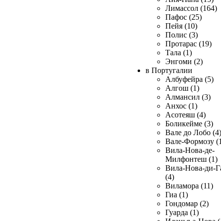
Лимассол (164)
Пафос (25)
Пейя (10)
Полис (3)
Протарас (19)
Тала (1)
Энгоми (2)
в Португалии
Албуфейра (5)
Алгош (1)
Алмансил (3)
Анхос (1)
Асотеяш (4)
Боликейме (3)
Вале до Лобо (4
Вале-Формозу (
Вила-Нова-де-
Милфонтеш (1)
Вила-Нова-ди-Г
(4)
Виламора (11)
Гиа (1)
Гондомар (2)
Гуарда (1)