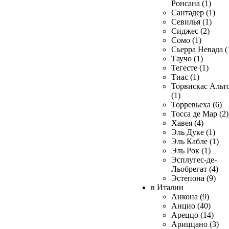
Ронсана (1)
Сантадер (1)
Севилья (1)
Сиджес (2)
Сомо (1)
Сьерра Невада (
Таучо (1)
Тегесте (1)
Тиас (1)
Торвискас Альт
(1)
Торревьеха (6)
Тосса де Мар (2)
Хавея (4)
Эль Дуке (1)
Эль Кабле (1)
Эль Рок (1)
Эсплугес-де-
Льобрегат (4)
Эстепона (9)
в Италии
Анкона (9)
Анцио (40)
Ареццо (14)
Ариццано (3)