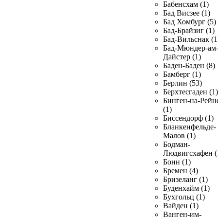
Бабенсхам (1)
Бад Висзее (1)
Бад Хомбург (5)
Бад-Брайзиг (1)
Бад-Вильснак (1
Бад-Мюндер-ам
Дайстер (1)
Баден-Баден (8)
Бамберг (1)
Берлин (53)
Берхтесгаден (1)
Бинген-на-Рейн
(1)
Биссендорф (1)
Бланкенфельде-
Малов (1)
Бодман-
Людвигсхафен (
Бонн (1)
Бремен (4)
Бризеланг (1)
Буденхайм (1)
Бухгольц (1)
Вайден (1)
Ванген-им-