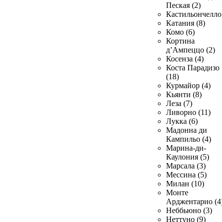
Пеская (2)
Кастильончелло 
Катания (8)
Комо (6)
Кортина
д’Ампеццо (2)
Косенза (4)
Коста Парадизо
(18)
Курмайор (4)
Кьянти (8)
Леза (7)
Ливорно (11)
Лукка (6)
Мадонна ди
Кампильо (4)
Марина-ди-
Каулония (5)
Марсала (3)
Мессина (5)
Милан (10)
Монте
Арджентарио (4
Неббьюно (3)
Неттуно (9)