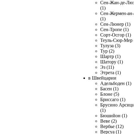
Сен-Жан-де-Лю
(1)
Сен-Жермен-ан
(1)
Сен-Люнер (1)
Сен-Тропе (1)
Сорт-Осгор (1)
Теуль-Сюр-Мер 
Тулуза (3)
Тур (2)
Шартр (1)
Шатору (1)
Эз (11)
Этрета (1)
в Швейцарии
Адельбоден (1)
Басен (1)
Блоне (5)
Бриссаго (1)
Брусино Арсиц
(1)
Бюшийон (1)
Веве (2)
Вербье (12)
Версуа (1)