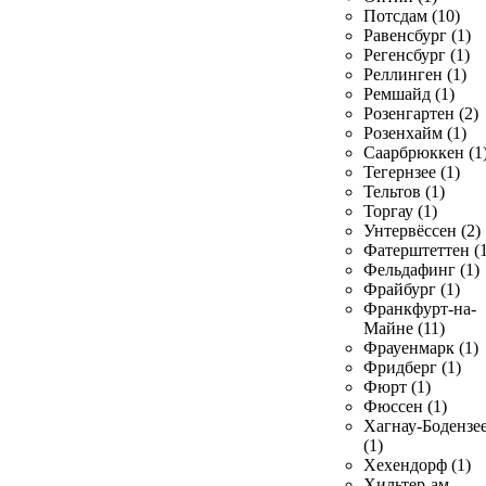
Потсдам (10)
Равенсбург (1)
Регенсбург (1)
Реллинген (1)
Ремшайд (1)
Розенгартен (2)
Розенхайм (1)
Саарбрюккен (1
Тегернзее (1)
Тельтов (1)
Торгау (1)
Унтервёссен (2)
Фатерштеттен (1
Фельдафинг (1)
Фрайбург (1)
Франкфурт-на-
Майне (11)
Фрауенмарк (1)
Фридберг (1)
Фюрт (1)
Фюссен (1)
Хагнау-Бодензе
(1)
Хехендорф (1)
Хильтер-ам-