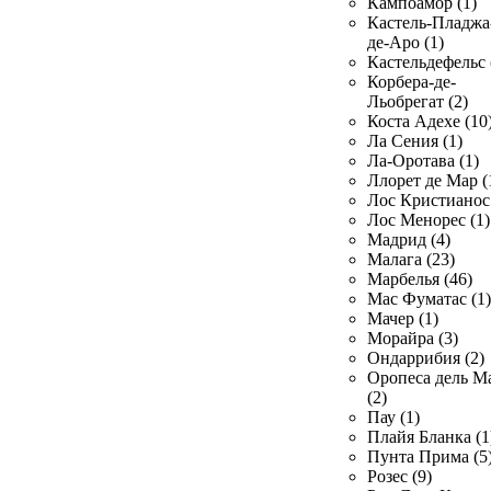
Кампоамор (1)
Кастель-Пладжа
де-Аро (1)
Кастельдефельс 
Корбера-де-
Льобрегат (2)
Коста Адехе (10
Ла Сения (1)
Ла-Оротава (1)
Ллорет де Мар (
Лос Кристианос 
Лос Менорес (1)
Мадрид (4)
Малага (23)
Марбелья (46)
Мас Фуматас (1)
Мачер (1)
Морайра (3)
Ондаррибия (2)
Оропеса дель М
(2)
Пау (1)
Плайя Бланка (1
Пунта Прима (5
Розес (9)