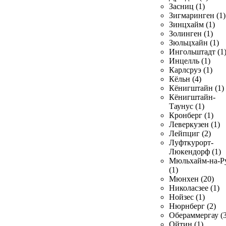
Засниц (1)
Зигмаринген (1)
Зинцхайм (1)
Золинген (1)
Зюльцхайн (1)
Ингольштадт (1
Инцелль (1)
Карлсруэ (1)
Кёльн (4)
Кёнигштайн (1)
Кёнигштайн-
Таунус (1)
Кронберг (1)
Леверкузен (1)
Лейпциг (2)
Луфткурорт-
Люкендорф (1)
Мюльхайм-на-Р
(1)
Мюнхен (20)
Николасзее (1)
Нойзес (1)
Нюрнберг (2)
Обераммергау (3
Ойтин (1)