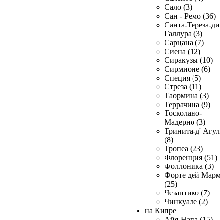
Сало (3)
Сан - Ремо (36)
Санта-Тереза-ди
Галлура (3)
Сарцана (7)
Сиена (12)
Сиракузы (10)
Сирмионе (6)
Специя (5)
Стреза (11)
Таормина (3)
Террачина (9)
Тосколано-
Мадерно (3)
Тринита-д' Агул
(8)
Тропеа (23)
Флоренция (51)
Фоллоника (3)
Форте дей Мар
(25)
Чезантико (7)
Чинкуале (2)
на Кипре
Айя-Напа (15)