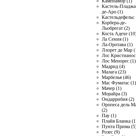
Кампоамор (1)
Кастель-Пладжа
де-Аро (1)
Кастельдефельс 
Корбера-де-
Льобрегат (2)
Коста Адехе (10
Ла Сения (1)
Ла-Оротава (1)
Ллорет де Мар (
Лос Кристианос 
Лос Менорес (1)
Мадрид (4)
Малага (23)
Марбелья (46)
Мас Фуматас (1)
Мачер (1)
Морайра (3)
Ондаррибия (2)
Оропеса дель М
(2)
Пау (1)
Плайя Бланка (1
Пунта Прима (5
Розес (9)