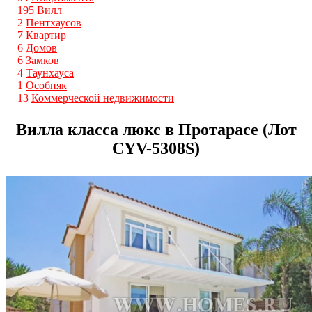
195
Вилл
2
Пентхаусов
7
Квартир
6
Домов
6
Замков
4
Таунхауса
1
Особняк
13
Коммерческой недвижимости
Вилла класса люкс в Протарасе (Лот
CYV-5308S)