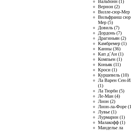
Вальбонн (1)
Вернон (2)
Вилле-сюр-Мер 
Вильфранш сюр
Мер (5)
Довиль (7)
Дордонь (7)
Драгиньян (2)
Камбремер (1)
Канны (36)
Кап д`Аи (1)
Компьен (1)
Коньяк (11)
Кроси (1)
Куршевель (10)
Ла Варен Сен-И
(1)
Ла Тюрби (5)
Ле-Ман (4)
Лион (2)
Лион-ла-Форе (1
Лувье (1)
Лурмарин (1)
Малакофф (1)
Манделье ла