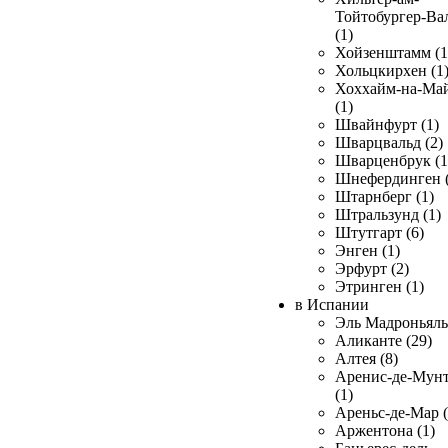
Тойтобургер-Ва
(1)
Хойзенштамм (1
Хольцкирхен (1
Хоххайм-на-Ма
(1)
Швайнфурт (1)
Шварцвальд (2)
Шварценбрук (1
Шнефердинген (
Штарнберг (1)
Штральзунд (1)
Штутгарт (6)
Энген (1)
Эрфурт (2)
Этринген (1)
в Испании
Эль Мадроньяль 
Аликанте (29)
Алтея (8)
Аренис-де-Мун
(1)
Ареньс-де-Мар (
Аржентона (1)