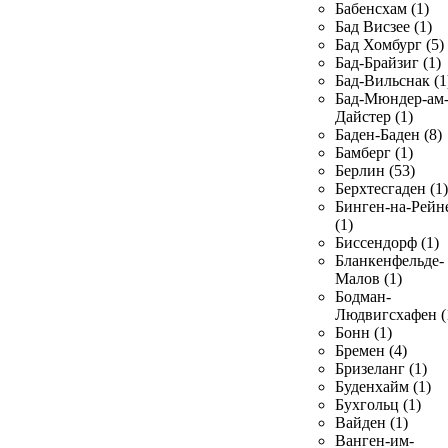
Бабенсхам (1)
Бад Висзее (1)
Бад Хомбург (5)
Бад-Брайзиг (1)
Бад-Вильснак (1
Бад-Мюндер-ам
Дайстер (1)
Баден-Баден (8)
Бамберг (1)
Берлин (53)
Берхтесгаден (1)
Бинген-на-Рейн
(1)
Биссендорф (1)
Бланкенфельде-
Малов (1)
Бодман-
Людвигсхафен (
Бонн (1)
Бремен (4)
Бризеланг (1)
Буденхайм (1)
Бухгольц (1)
Вайден (1)
Ванген-им-