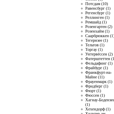
Потсдам (10)
Равенсбург (1)
Регенсбург (1)
Реллинген (1)
Ремшайд (1)
Розенгартен (2)
Розенхайм (1)
Саарбрюккен (1
Тегернзее (1)
Тельтов (1)
Торгау (1)
Унтервёссен (2)
Фатерштеттен (1
Фельдафинг (1)
Фрайбург (1)
Франкфурт-на-
Майне (11)
Фрауенмарк (1)
Фридберг (1)
Фюрт (1)
Фюссен (1)
Хагнау-Бодензе
(1)
Хехендорф (1)
Хильтер-ам-