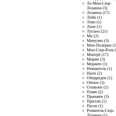
Ле-Мон-Сюр-
Лозанна (3)
Лозанна (17)
Лойк (1)
Локо (1)
Лоне (1)
Лугано (21)
Ми (2)
Минузио (3)
Мон-Пелерин (1
Мон-Сюр-Роль (
Монтрё (17)
Морже (3)
Моржен (1)
Невшатель (1)
Ньон (2)
Оберриден (1)
Обонн (3)
Оливоне (1)
Поми (2)
Пранжен (3)
Прилли (1)
Пюли (1)
Романель-Сюр-
Лозанна (1)