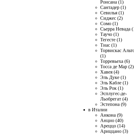
Ронсана (1)
Сантадер (1)
Севилья (1)
Сиджес (2)
Сомо (1)
Сьерра Невада (
Таучо (1)
Тегесте (1)
Тиас (1)
Торвискас Альт
(1)
Торревьеха (6)
Тосса де Мар (2)
Хавея (4)
Эль Дуке (1)
Эль Кабле (1)
Эль Рок (1)
Эсплугес-де-
Льобрегат (4)
Эстепона (9)
в Италии
Анкона (9)
Анцио (40)
Ареццо (14)
Ариццано (3)