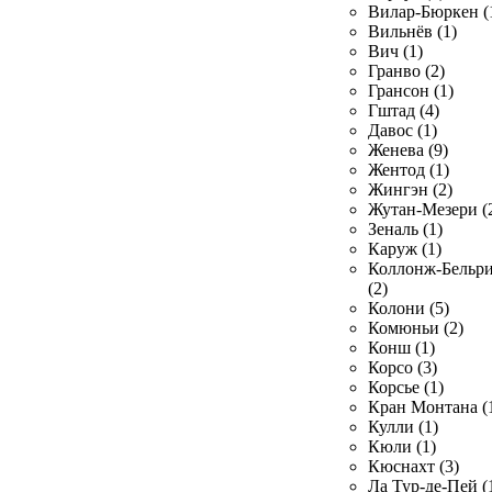
Вилар-Бюркен (
Вильнёв (1)
Вич (1)
Гранво (2)
Грансон (1)
Гштад (4)
Давос (1)
Женева (9)
Жентод (1)
Жингэн (2)
Жутан-Мезери (
Зеналь (1)
Каруж (1)
Коллонж-Бельр
(2)
Колони (5)
Комюньи (2)
Конш (1)
Корсо (3)
Корсье (1)
Кран Монтана (
Кулли (1)
Кюли (1)
Кюснахт (3)
Ла Тур-де-Пей (