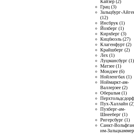
Кайзер (2)
Грац (3)
Зальцбург-Айге
(12)
Инсбрук (1)
Йохберг (1)
Кирхберг (3)
Кицбюэль (27)
Клагенфурт (2)
Крайшберг (2)
Лех (1)
Луцмансбург (1)
Матзее (1)
Мондзее (6)
Нойленгбах (1)
Ноймаркт-ам-
Валлерзее (2)
Оберальм (1)
Перхтольдсдорф
Пух-Халлайн (2
Пухберг-ам-
Шнееберг (1)
Ригерсбург (1)
Санкт-Вольфган
им-Зальцкаммер