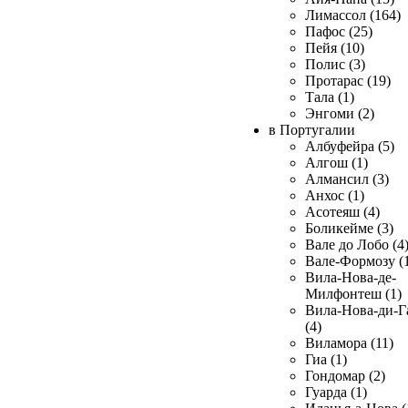
Лимассол (164)
Пафос (25)
Пейя (10)
Полис (3)
Протарас (19)
Тала (1)
Энгоми (2)
в Португалии
Албуфейра (5)
Алгош (1)
Алмансил (3)
Анхос (1)
Асотеяш (4)
Боликейме (3)
Вале до Лобо (4
Вале-Формозу (
Вила-Нова-де-
Милфонтеш (1)
Вила-Нова-ди-Г
(4)
Виламора (11)
Гиа (1)
Гондомар (2)
Гуарда (1)