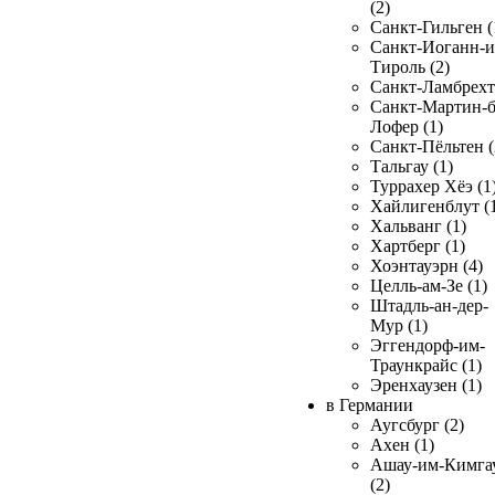
(2)
Санкт-Гильген (
Санкт-Иоганн-и
Тироль (2)
Санкт-Ламбрехт 
Санкт-Мартин-б
Лофер (1)
Санкт-Пёльтен (
Тальгау (1)
Туррахер Хёэ (1
Хайлигенблут (
Хальванг (1)
Хартберг (1)
Хоэнтауэрн (4)
Целль-ам-Зе (1)
Штадль-ан-дер-
Мур (1)
Эггендорф-им-
Траункрайс (1)
Эренхаузен (1)
в Германии
Аугсбург (2)
Ахен (1)
Ашау-им-Кимга
(2)