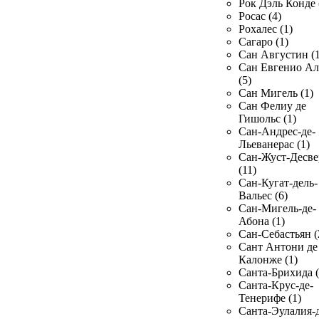
Рок Дэль Конде 
Росас (4)
Рохалес (1)
Сагаро (1)
Сан Августин (1
Сан Евгенио Ал
(5)
Сан Мигель (1)
Сан Фелиу де
Гишольс (1)
Сан-Андрес-де-
Льеванерас (1)
Сан-Жуст-Десве
(11)
Сан-Кугат-дель-
Вальес (6)
Сан-Мигель-де-
Абона (1)
Сан-Себастьян (
Сант Антони де
Калонже (1)
Санта-Брихида (
Санта-Крус-де-
Тенерифе (1)
Санта-Эулалия-д