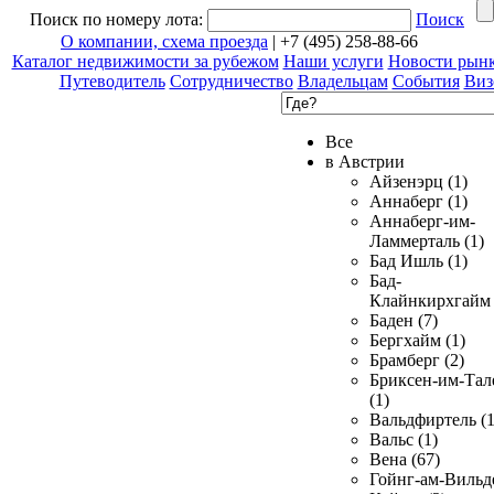
Поиск по номеру лота:
Поиск
О компании, схема проезда
| +7 (495) 258-88-66
Каталог недвижимости за рубежом
Наши услуги
Новости рын
Путеводитель
Сотрудничество
Владельцам
События
Виз
Все
в Австрии
Айзенэрц (1)
Аннаберг (1)
Аннаберг-им-
Ламмерталь (1)
Бад Ишль (1)
Бад-
Клайнкирхгайм 
Баден (7)
Бергхайм (1)
Брамберг (2)
Бриксен-им-Тал
(1)
Вальдфиртель (1
Вальс (1)
Вена (67)
Гойнг-ам-Вильд