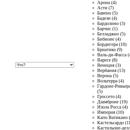
Арона (4)
Асти (7)
Бавено (5)
Бадези (4)
Бардолино (3)
Барчис (1)
Белладжио (5)
Бибионе (4)
Бордигера (10)
Бриатико (9)
Валь-ди-Фасса (
Варесе (8)
Хочу
Венеция (3)
купить
Вербания (13)
Верона (5)
Вольтерра (4)
Гардоне-Ривьер
(5)
Гроссето (4)
Дзамброне (19)
Изола Росса (4)
Империя (10)
Капо Ватикано (
Кастельсардо (1
Кастильоне-делл