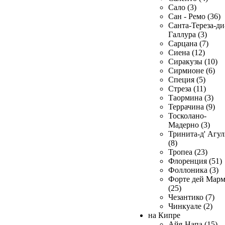
Сало (3)
Сан - Ремо (36)
Санта-Тереза-ди
Галлура (3)
Сарцана (7)
Сиена (12)
Сиракузы (10)
Сирмионе (6)
Специя (5)
Стреза (11)
Таормина (3)
Террачина (9)
Тосколано-
Мадерно (3)
Тринита-д' Агул
(8)
Тропеа (23)
Флоренция (51)
Фоллоника (3)
Форте дей Мар
(25)
Чезантико (7)
Чинкуале (2)
на Кипре
Айя-Напа (15)