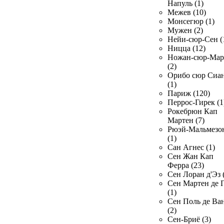
Напуль (1)
Межев (10)
Монсегюр (1)
Мужен (2)
Нейи-сюр-Сен (
Ницца (12)
Ножан-сюр-Ма
(2)
Орибо сюр Сиа
(1)
Париж (120)
Перрос-Гирек (1
Рокебрюн Кап
Мартен (7)
Рюэй-Мальмезо
(1)
Сан Агнес (1)
Сен Жан Кап
Ферра (23)
Сен Лоран д'Эз 
Сен Мартен де 
(1)
Сен Поль де Ва
(2)
Сен-Бриё (3)