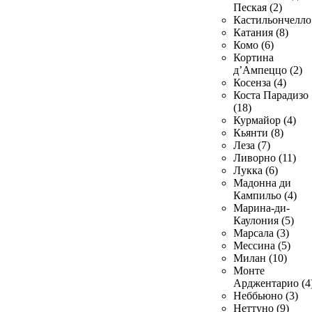
Пеская (2)
Кастильончелло 
Катания (8)
Комо (6)
Кортина
д’Ампеццо (2)
Косенза (4)
Коста Парадизо
(18)
Курмайор (4)
Кьянти (8)
Леза (7)
Ливорно (11)
Лукка (6)
Мадонна ди
Кампильо (4)
Марина-ди-
Каулония (5)
Марсала (3)
Мессина (5)
Милан (10)
Монте
Арджентарио (4
Неббьюно (3)
Неттуно (9)