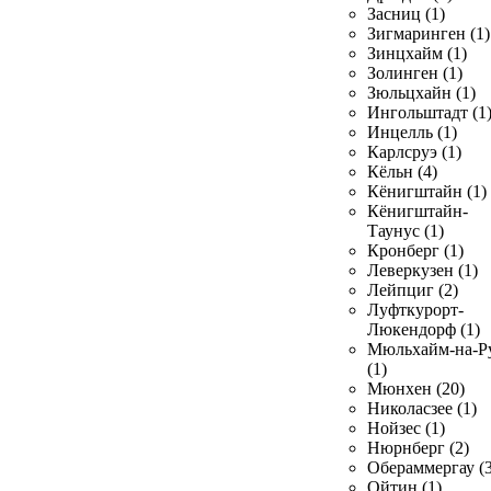
Засниц (1)
Зигмаринген (1)
Зинцхайм (1)
Золинген (1)
Зюльцхайн (1)
Ингольштадт (1
Инцелль (1)
Карлсруэ (1)
Кёльн (4)
Кёнигштайн (1)
Кёнигштайн-
Таунус (1)
Кронберг (1)
Леверкузен (1)
Лейпциг (2)
Луфткурорт-
Люкендорф (1)
Мюльхайм-на-Р
(1)
Мюнхен (20)
Николасзее (1)
Нойзес (1)
Нюрнберг (2)
Обераммергау (3
Ойтин (1)