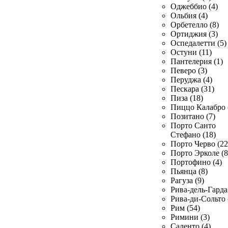
Оджеббио (4)
Ольбия (4)
Орбетелло (8)
Ортиджия (3)
Оспедалетти (5)
Остуни (11)
Пантелерия (1)
Певеро (3)
Перуджа (4)
Пескара (31)
Пиза (18)
Пиццо Калабро 
Позитано (7)
Порто Санто
Стефано (18)
Порто Черво (22
Порто Эрколе (8
Портофино (4)
Пьянца (8)
Рагуза (9)
Рива-дель-Гарда 
Рива-ди-Сольто 
Рим (54)
Римини (3)
Саленто (4)