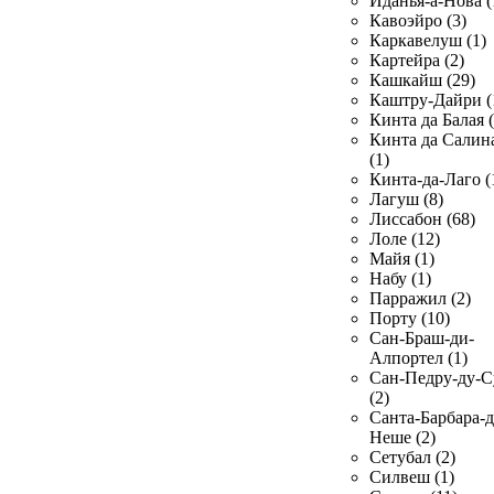
Иданья-а-Нова (
Кавоэйро (3)
Каркавелуш (1)
Картейра (2)
Кашкайш (29)
Каштру-Дайри (
Кинта да Балая (
Кинта да Салин
(1)
Кинта-да-Лаго (
Лагуш (8)
Лиссабон (68)
Лоле (12)
Майя (1)
Набу (1)
Парражил (2)
Порту (10)
Сан-Браш-ди-
Алпортел (1)
Сан-Педру-ду-С
(2)
Санта-Барбара-д
Неше (2)
Сетубал (2)
Силвеш (1)