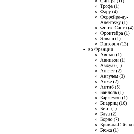
Синтра (11)
Трофа (1)
Фару (4)
Феррейра-ду-
Алентежу (1)
Фонте Санта (4)
Фронтейра (1)
Элваш (1)
Эшторил (13)
во Франции
Авезан (1)
Авиньон (1)
Амбуаз (1)
Англет (2)
Ангулем (3)
Анже (2)
Антиб (5)
Бандоль (1)
Баржемон (1)
Биарриц (16)
Биот (1)
Блуа (2)
Бордо (7)
Брив-ла-Гайярд 
Бюжа (1)