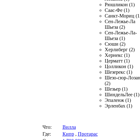
Рюшликон (1)
Саас-Фе (1)
Санкт-Мориц (1
Сен-Лежье-Ла
Шьеза (2)
Сен-Лежье-Ла-
Шьеза (1)
Сюши (2)
Херлиберг (2)
Хернекс (1)
Церматт (1)
Цолликон (1)
Шезерекс (1)
Шезо-сюр-Лоза
(2)
Шезьер (1)
ШиндельЛее (1)
Эпаленж (1)
Эрленбах (1)
Что:
Вилла
Где:
Кипр
,
Протарас