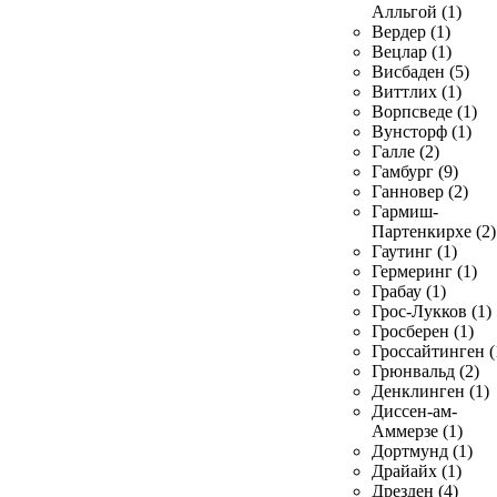
Алльгой (1)
Вердер (1)
Вецлар (1)
Висбаден (5)
Виттлих (1)
Ворпсведе (1)
Вунсторф (1)
Галле (2)
Гамбург (9)
Ганновер (2)
Гармиш-
Партенкирхе (2)
Гаутинг (1)
Гермеринг (1)
Грабау (1)
Грос-Лукков (1)
Гросберен (1)
Гроссайтинген (
Грюнвальд (2)
Денклинген (1)
Диссен-ам-
Аммерзе (1)
Дортмунд (1)
Драйайх (1)
Дрезден (4)