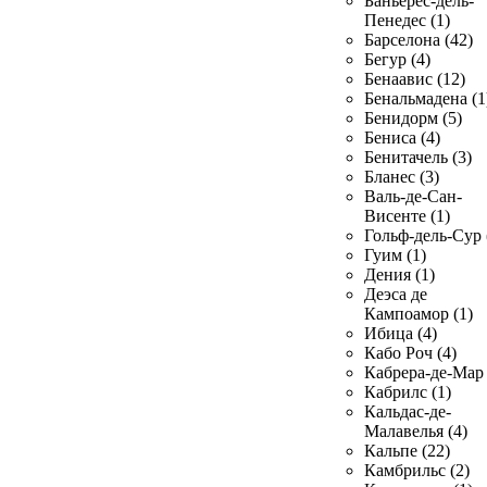
Баньерес-дель-
Пенедес (1)
Барселона (42)
Бегур (4)
Бенаавис (12)
Бенальмадена (1
Бенидорм (5)
Бениса (4)
Бенитачель (3)
Бланес (3)
Валь-де-Сан-
Висенте (1)
Гольф-дель-Сур 
Гуим (1)
Дения (1)
Деэса де
Кампоамор (1)
Ибица (4)
Кабо Роч (4)
Кабрера-де-Мар 
Кабрилс (1)
Кальдас-де-
Малавелья (4)
Кальпе (22)
Камбрильс (2)