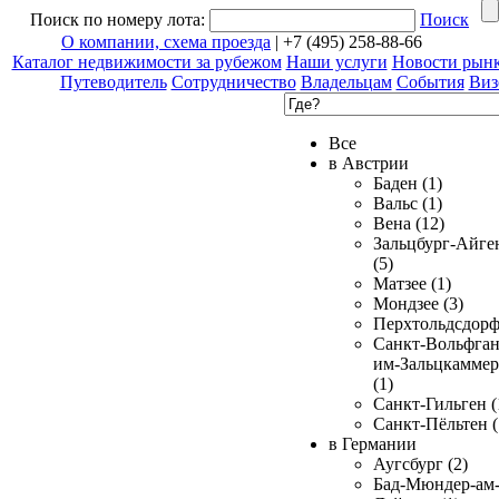
Поиск по номеру лота:
Поиск
О компании, схема проезда
| +7 (495) 258-88-66
Каталог недвижимости за рубежом
Наши услуги
Новости рын
Путеводитель
Сотрудничество
Владельцам
События
Виз
Все
в Австрии
Баден (1)
Вальс (1)
Вена (12)
Зальцбург-Айге
(5)
Матзее (1)
Мондзее (3)
Перхтольдсдорф
Санкт-Вольфган
им-Зальцкаммер
(1)
Санкт-Гильген (
Санкт-Пёльтен (
в Германии
Аугсбург (2)
Бад-Мюндер-ам