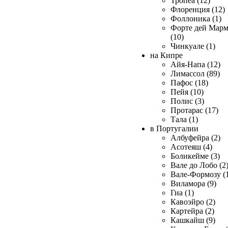
Тропеа (12)
Флоренция (12)
Фоллоника (1)
Форте дей Мар
(10)
Чинкуале (1)
на Кипре
Айя-Напа (12)
Лимассол (89)
Пафос (18)
Пейя (10)
Полис (3)
Протарас (17)
Тала (1)
в Португалии
Албуфейра (2)
Асотеяш (4)
Боликейме (3)
Вале до Лобо (2
Вале-Формозу (
Виламора (9)
Гиа (1)
Кавоэйро (2)
Картейра (2)
Кашкайш (9)