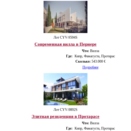
Лот CYV-9594S
Современная вилла в Пернере
Что:
Вилла
Где:
Кипр, Фамагуста, Протарас
Сколько:
543.000 €
Подробнее
Лот CYV-9892S
Элитная резиденция в Протарасе
Что:
Вилла
Где:
Кипр, Фамагуста, Протарас