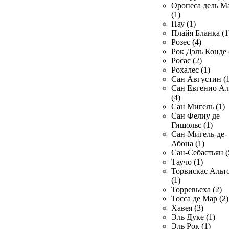
Оропеса дель М
(1)
Пау (1)
Плайя Бланка (1
Розес (4)
Рок Дэль Конде 
Росас (2)
Рохалес (1)
Сан Августин (1
Сан Евгенио Ал
(4)
Сан Мигель (1)
Сан Фелиу де
Гишольс (1)
Сан-Мигель-де-
Абона (1)
Сан-Себастьян (
Таучо (1)
Торвискас Альт
(1)
Торревьеха (2)
Тосса де Мар (2)
Хавея (3)
Эль Дуке (1)
Эль Рок (1)