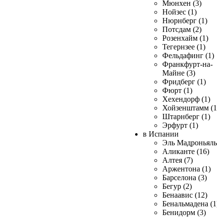
Мюнхен (3)
Нойзес (1)
Нюрнберг (1)
Потсдам (2)
Розенхайм (1)
Тегернзее (1)
Фельдафинг (1)
Франкфурт-на-
Майне (3)
Фридберг (1)
Фюрт (1)
Хехендорф (1)
Хойзенштамм (1
Штарнберг (1)
Эрфурт (1)
в Испании
Эль Мадроньяль 
Аликанте (16)
Алтея (7)
Аржентона (1)
Барселона (3)
Бегур (2)
Бенаавис (12)
Бенальмадена (1
Бенидорм (3)