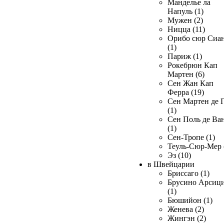
Манделье ла
Напуль (1)
Мужен (2)
Ницца (11)
Орибо сюр Сиа
(1)
Париж (1)
Рокебрюн Кап
Мартен (6)
Сен Жан Кап
Ферра (19)
Сен Мартен де 
(1)
Сен Поль де Ва
(1)
Сен-Тропе (1)
Теуль-Сюр-Мер 
Эз (10)
в Швейцарии
Бриссаго (1)
Брусино Арсиц
(1)
Бюшийон (1)
Женева (2)
Жингэн (2)