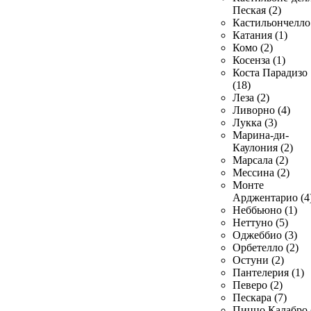
Пеская (2)
Кастильончелло 
Катания (1)
Комо (2)
Косенза (1)
Коста Парадизо
(18)
Леза (2)
Ливорно (4)
Лукка (3)
Марина-ди-
Каулония (2)
Марсала (2)
Мессина (2)
Монте
Арджентарио (4
Неббьюно (1)
Неттуно (5)
Оджеббио (3)
Орбетелло (2)
Остуни (2)
Пантелерия (1)
Певеро (2)
Пескара (7)
Пиццо Калабро 