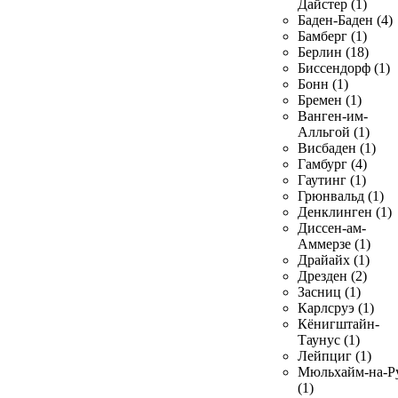
Дайстер (1)
Баден-Баден (4)
Бамберг (1)
Берлин (18)
Биссендорф (1)
Бонн (1)
Бремен (1)
Ванген-им-
Алльгой (1)
Висбаден (1)
Гамбург (4)
Гаутинг (1)
Грюнвальд (1)
Денклинген (1)
Диссен-ам-
Аммерзе (1)
Драйайх (1)
Дрезден (2)
Засниц (1)
Карлсруэ (1)
Кёнигштайн-
Таунус (1)
Лейпциг (1)
Мюльхайм-на-Р
(1)