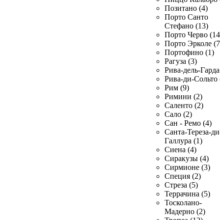
Позитано (4)
Порто Санто
Стефано (13)
Порто Черво (14
Порто Эрколе (7
Портофино (1)
Рагуза (3)
Рива-дель-Гарда 
Рива-ди-Сольто 
Рим (9)
Римини (2)
Саленто (2)
Сало (2)
Сан - Ремо (4)
Санта-Тереза-ди
Галлура (1)
Сиена (4)
Сиракузы (4)
Сирмионе (3)
Специя (2)
Стреза (5)
Террачина (5)
Тосколано-
Мадерно (2)