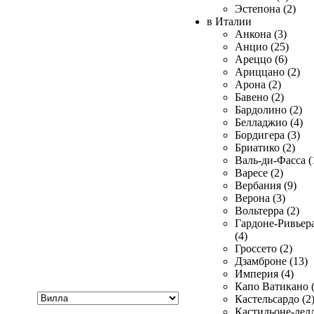
Эстепона (2)
в Италии
Анкона (3)
Анцио (25)
Ареццо (6)
Ариццано (2)
Арона (2)
Бавено (2)
Бардолино (2)
Белладжио (4)
Бордигера (3)
Бриатико (2)
Валь-ди-Фасса (
Варесе (2)
Вербания (9)
Верона (3)
Вольтерра (2)
Гардоне-Ривьер
(4)
Гроссето (2)
Дзамброне (13)
Империя (4)
Капо Ватикано (
Хочу
Кастельсардо (2
купить
Кастильоне-делл