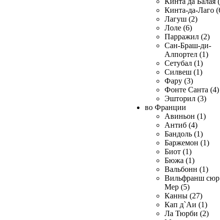
Кинта да Балая (
Кинта-да-Лаго (
Лагуш (2)
Лоле (6)
Парражил (2)
Сан-Браш-ди-
Алпортел (1)
Сетубал (1)
Силвеш (1)
Фару (3)
Фонте Санта (4)
Эшторил (3)
во Франции
Авиньон (1)
Антиб (4)
Бандоль (1)
Баржемон (1)
Биот (1)
Бюжа (1)
Вальбонн (1)
Вильфранш сюр
Мер (5)
Канны (27)
Кап д`Аи (1)
Ла Тюрби (2)