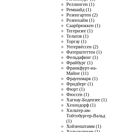
Реллинген (1)
Ремшайд (1)
Розенгартен (2)
Розенхайм (1)
Саарбрюккен (1)
Тегернзее (1)
Тельтов (1)
Торгау (1)
Унтервёссен (2)
Фатерштеттен (1)
Фельдафинг (1)
Фрайбург (1)
Франкфурт-на-
Майне (11)
Фрауенмарк (1)
Фридберг (1)
Фюрт (1)
Фюссен (1)
Хагнау-Бодензее (1)
Хехендорф (1)
Хильтер-ам-
Тойтобургер-Вальд
(1)
Хойзенштамм (1)
Хольцкирхен (1)