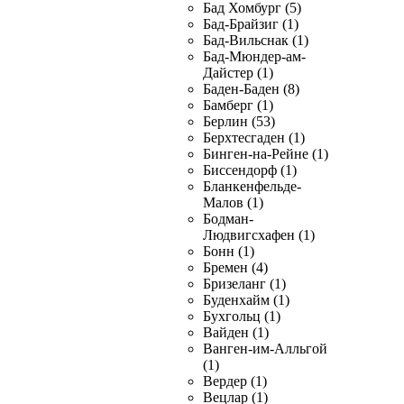
Бад Хомбург (5)
Бад-Брайзиг (1)
Бад-Вильснак (1)
Бад-Мюндер-ам-
Дайстер (1)
Баден-Баден (8)
Бамберг (1)
Берлин (53)
Берхтесгаден (1)
Бинген-на-Рейне (1)
Биссендорф (1)
Бланкенфельде-
Малов (1)
Бодман-
Людвигсхафен (1)
Бонн (1)
Бремен (4)
Бризеланг (1)
Буденхайм (1)
Бухгольц (1)
Вайден (1)
Ванген-им-Алльгой
(1)
Вердер (1)
Вецлар (1)