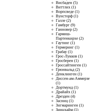
Висбаден (5)
Виттлих (1)
Ворпсведе (1)
Вунсторф (1)
Галле (2)
Гамбург (9)
Ганновер (2)
Гармиш-
Партенкирхе (2)
Гаутинг (1)
Гермеринг (1)
Грабау (1)
Грос-Лукков (1)
Гросберен (1)
Гроссайтинген (1)
Грюнвальд (2)
Денклинген (1)
Диссен-ам-Аммерзе
(1)
Дортмунд (1)
Драйайх (1)
Дрезден (4)
Засниц (1)
Зигмаринген (1)
Зинцхайм (1)