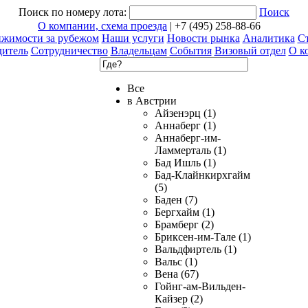
Поиск по номеру лота:
Поиск
О компании, схема проезда
| +7 (495) 258-88-66
ижимости за рубежом
Наши услуги
Новости рынка
Аналитика
Ст
дитель
Сотрудничество
Владельцам
События
Визовый отдел
О к
Все
в Австрии
Айзенэрц (1)
Аннаберг (1)
Аннаберг-им-
Ламмерталь (1)
Бад Ишль (1)
Бад-Клайнкирхгайм
(5)
Баден (7)
Бергхайм (1)
Брамберг (2)
Бриксен-им-Тале (1)
Вальдфиртель (1)
Вальс (1)
Вена (67)
Гойнг-ам-Вильден-
Кайзер (2)