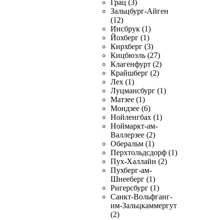
Грац (3)
Зальцбург-Айген
(12)
Инсбрук (1)
Йохберг (1)
Кирхберг (3)
Кицбюэль (27)
Клагенфурт (2)
Крайшберг (2)
Лех (1)
Луцмансбург (1)
Матзее (1)
Мондзее (6)
Нойленгбах (1)
Ноймаркт-ам-
Валлерзее (2)
Оберальм (1)
Перхтольдсдорф (1)
Пух-Халлайн (2)
Пухберг-ам-
Шнееберг (1)
Ригерсбург (1)
Санкт-Вольфганг-
им-Зальцкаммергут
(2)