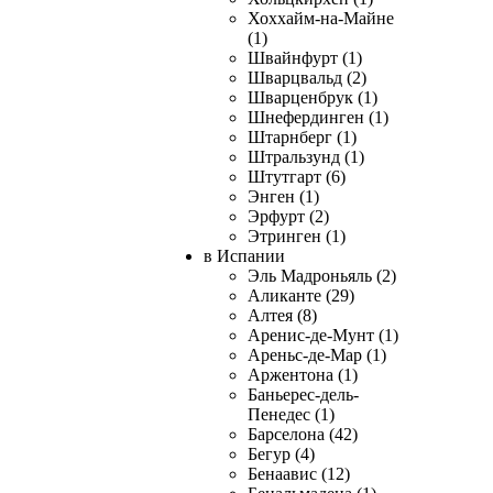
Хоххайм-на-Майне
(1)
Швайнфурт (1)
Шварцвальд (2)
Шварценбрук (1)
Шнефердинген (1)
Штарнберг (1)
Штральзунд (1)
Штутгарт (6)
Энген (1)
Эрфурт (2)
Этринген (1)
в Испании
Эль Мадроньяль (2)
Аликанте (29)
Алтея (8)
Аренис-де-Мунт (1)
Ареньс-де-Мар (1)
Аржентона (1)
Баньерес-дель-
Пенедес (1)
Барселона (42)
Бегур (4)
Бенаавис (12)