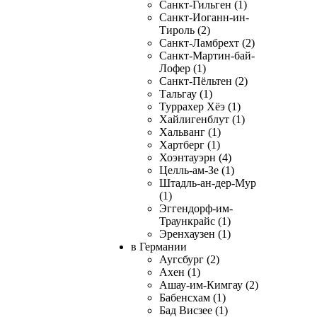
Санкт-Гильген (1)
Санкт-Иоганн-ин-
Тироль (2)
Санкт-Ламбрехт (2)
Санкт-Мартин-бай-
Лофер (1)
Санкт-Пёльтен (2)
Тальгау (1)
Туррахер Хёэ (1)
Хайлигенблут (1)
Хальванг (1)
Хартберг (1)
Хоэнтауэрн (4)
Целль-ам-Зе (1)
Штадль-ан-дер-Мур
(1)
Эггендорф-им-
Траункрайс (1)
Эренхаузен (1)
в Германии
Аугсбург (2)
Ахен (1)
Ашау-им-Кимгау (2)
Бабенсхам (1)
Бад Висзее (1)