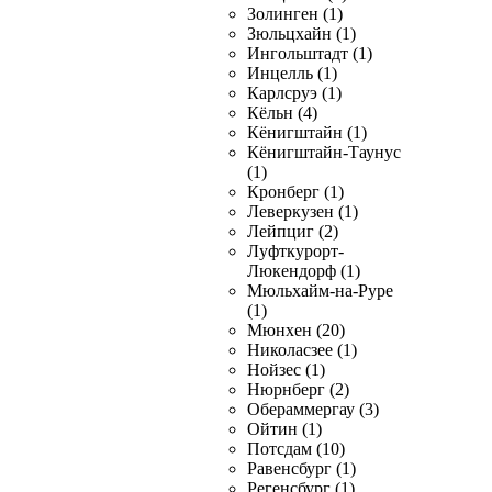
Золинген (1)
Зюльцхайн (1)
Ингольштадт (1)
Инцелль (1)
Карлсруэ (1)
Кёльн (4)
Кёнигштайн (1)
Кёнигштайн-Таунус
(1)
Кронберг (1)
Леверкузен (1)
Лейпциг (2)
Луфткурорт-
Люкендорф (1)
Мюльхайм-на-Руре
(1)
Мюнхен (20)
Николасзее (1)
Нойзес (1)
Нюрнберг (2)
Обераммергау (3)
Ойтин (1)
Потсдам (10)
Равенсбург (1)
Регенсбург (1)