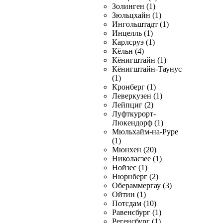
Золинген (1)
Зюльцхайн (1)
Ингольштадт (1)
Инцелль (1)
Карлсруэ (1)
Кёльн (4)
Кёнигштайн (1)
Кёнигштайн-Таунус
(1)
Кронберг (1)
Леверкузен (1)
Лейпциг (2)
Луфткурорт-
Люкендорф (1)
Мюльхайм-на-Руре
(1)
Мюнхен (20)
Николасзее (1)
Нойзес (1)
Нюрнберг (2)
Обераммергау (3)
Ойтин (1)
Потсдам (10)
Равенсбург (1)
Регенсбург (1)