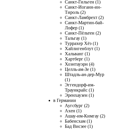
Санкт-Гильген (1)
Санкт-Иоганн-ин-
Тироль (2)
Санкт-Ламбрехт (2)
Санкт-Мартин-бай-
Лофер (1)
Санкт-Пёльтен (2)
Тальгау (1)
Туррахер Хёэ (1)
Хайлигенблут (1)
Хальванг (1)
Хартберг (1)
Хоэнтауэрн (4)
Целль-ам-Зе (1)
Штадль-ан-дер-Мур
(1)
Эггендорф-им-
Траункрайс (1)
Эренхаузен (1)
в Германии
Аугсбург (2)
Ахен (1)
Ашау-им-Кимгау (2)
Бабенсхам (1)
Бад Висзее (1)