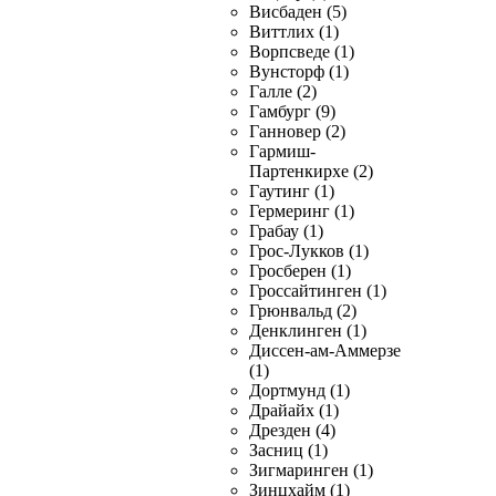
Висбаден (5)
Виттлих (1)
Ворпсведе (1)
Вунсторф (1)
Галле (2)
Гамбург (9)
Ганновер (2)
Гармиш-
Партенкирхе (2)
Гаутинг (1)
Гермеринг (1)
Грабау (1)
Грос-Лукков (1)
Гросберен (1)
Гроссайтинген (1)
Грюнвальд (2)
Денклинген (1)
Диссен-ам-Аммерзе
(1)
Дортмунд (1)
Драйайх (1)
Дрезден (4)
Засниц (1)
Зигмаринген (1)
Зинцхайм (1)