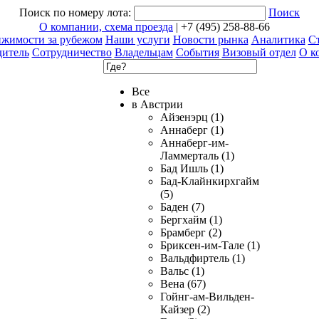
Поиск по номеру лота:
Поиск
О компании, схема проезда
| +7 (495) 258-88-66
ижимости за рубежом
Наши услуги
Новости рынка
Аналитика
Ст
дитель
Сотрудничество
Владельцам
События
Визовый отдел
О к
Все
в Австрии
Айзенэрц (1)
Аннаберг (1)
Аннаберг-им-
Ламмерталь (1)
Бад Ишль (1)
Бад-Клайнкирхгайм
(5)
Баден (7)
Бергхайм (1)
Брамберг (2)
Бриксен-им-Тале (1)
Вальдфиртель (1)
Вальс (1)
Вена (67)
Гойнг-ам-Вильден-
Кайзер (2)