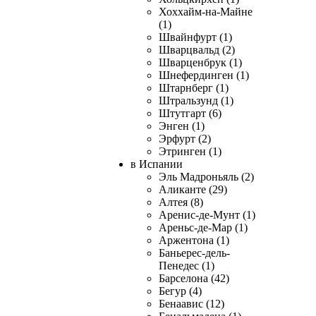
Хоххайм-на-Майне
(1)
Швайнфурт (1)
Шварцвальд (2)
Шварценбрук (1)
Шнефердинген (1)
Штарнберг (1)
Штральзунд (1)
Штутгарт (6)
Энген (1)
Эрфурт (2)
Этринген (1)
в Испании
Эль Мадроньяль (2)
Аликанте (29)
Алтея (8)
Аренис-де-Мунт (1)
Ареньс-де-Мар (1)
Аржентона (1)
Баньерес-дель-
Пенедес (1)
Барселона (42)
Бегур (4)
Бенаавис (12)