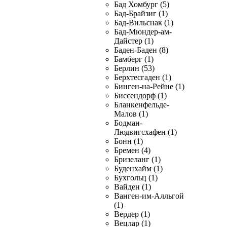
Бад Хомбург (5)
Бад-Брайзиг (1)
Бад-Вильснак (1)
Бад-Мюндер-ам-
Дайстер (1)
Баден-Баден (8)
Бамберг (1)
Берлин (53)
Берхтесгаден (1)
Бинген-на-Рейне (1)
Биссендорф (1)
Бланкенфельде-
Малов (1)
Бодман-
Людвигсхафен (1)
Бонн (1)
Бремен (4)
Бризеланг (1)
Буденхайм (1)
Бухгольц (1)
Вайден (1)
Ванген-им-Алльгой
(1)
Вердер (1)
Вецлар (1)