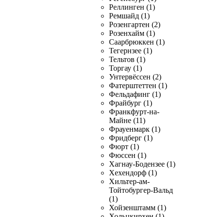
Реллинген (1)
Ремшайд (1)
Розенгартен (2)
Розенхайм (1)
Саарбрюккен (1)
Тегернзее (1)
Тельтов (1)
Торгау (1)
Унтервёссен (2)
Фатерштеттен (1)
Фельдафинг (1)
Фрайбург (1)
Франкфурт-на-
Майне (11)
Фрауенмарк (1)
Фридберг (1)
Фюрт (1)
Фюссен (1)
Хагнау-Бодензее (1)
Хехендорф (1)
Хильтер-ам-
Тойтобургер-Вальд
(1)
Хойзенштамм (1)
Хольцкирхен (1)