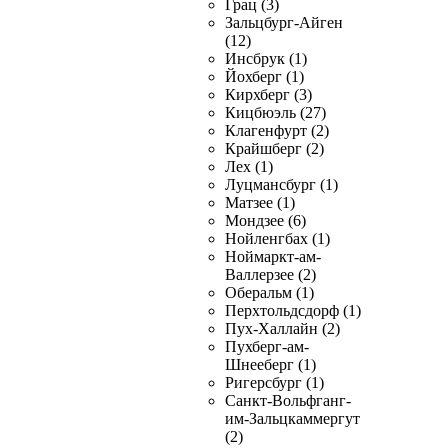
Грац (3)
Зальцбург-Айген
(12)
Инсбрук (1)
Йохберг (1)
Кирхберг (3)
Кицбюэль (27)
Клагенфурт (2)
Крайшберг (2)
Лех (1)
Луцмансбург (1)
Матзее (1)
Мондзее (6)
Нойленгбах (1)
Ноймаркт-ам-
Валлерзее (2)
Оберальм (1)
Перхтольдсдорф (1)
Пух-Халлайн (2)
Пухберг-ам-
Шнееберг (1)
Ригерсбург (1)
Санкт-Вольфганг-
им-Зальцкаммергут
(2)