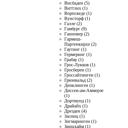
Висбаден (5)
Виттлих (1)
Ворпсведе (1)
Вунсторф (1)
Галле (2)
Гамбург (9)
Ганновер (2)
Гармиш-
Партенкирхе (2)
Гаутинг (1)
Гермеринг (1)
Грабау (1)
Грос-Лукков (1)
Гросберен (1)
Гроссайтинген (1)
Грюнвальд (2)
Денклинген (1)
Диссен-ам-Аммерзе
(1)
Дортмунд (1)
Драйайх (1)
Дрезден (4)
Засниц (1)
Зигмаринген (1)
Зинцхайм (1)