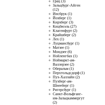
Грац (3)
Зальцбург-Айген
(12)
Инсбрук (1)
Йохберг (1)
Кирхберг (3)
Кицбюэль (27)
Клагенфурт (2)
Крайшберг (2)
Лех (1)
Луцмансбург (1)
Матзее (1)
Мондзее (6)
Нойленгбах (1)
Ноймаркт-ам-
Валлерзее (2)
Оберальм (1)
Перхтольдсдорф (1)
Пух-Халлайн (2)
Пухберг-ам-
Шнееберг (1)
Ригерсбург (1)
Санкт-Вольфганг-
им-Зальцкаммергут
(2)