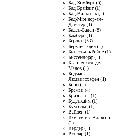
Бад Хомбург (5)
Бад-Брайзиг (1)
Бад-Вильснак (1)
Бад-Мюндер-ам-
Дайстер (1)
Баден-Баден (8)
Бамберг (1)
Берлин (53)
Берхтесгаден (1)
Бинген-на-Рейне (1)
Биссендорф (1)
Бланкенфельде-
Малов (1)
Бодман-
Людвигсхафен (1)
Бонн (1)
Бремен (4)
Бризеланг (1)
Буденхайм (1)
Бухгольц (1)
Вайден (1)
Ванген-им-Алльгой
(1)
Вердер (1)
Вецлар (1)