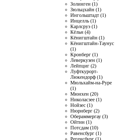
Золинген (1)
Зюльцхайн (1)
Ингольштадт (1)
Инцелль (1)
Карлсруэ (1)
Кёльн (4)
Кёнигштайн (1)
Кёнигштайн-Таунус
(1)
Кронберг (1)
Леверкузен (1)
Лейпциг (2)
Луфткурорт-
Люкендорф (1)
Мюльхайм-на-Руре
(1)
Мюнхен (20)
Николасзее (1)
Нойзес (1)
Нюрнберг (2)
Обераммергау (3)
Ойтин (1)
Потсдам (10)
Равенсбург (1)
Регенсбург (1)