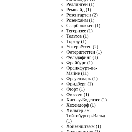
Реллинген (1)
Ремшайд (1)
Розенгартен (2)
Розенхайм (1)
Саарбрюккен (1)
Тегернзее (1)
Тельтов (1)
Торгау (1)
Унтервёссен (2)
Фатерштеттен (1)
Фельдафинг (1)
Фрайбург (1)
Франкфурт-на-
Майне (11)
Фрауенмарк (1)
Фридберг (1)
Фюрт (1)
Фюссен (1)
Хагнау-Бодензее (1)
Хехендорф (1)
Хильтер-ам-
Тойтобургер-Вальд
(1)
Хойзенштамм (1)
Хольцкирхен (1)