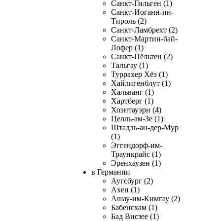
Санкт-Гильген (1)
Санкт-Иоганн-ин-
Тироль (2)
Санкт-Ламбрехт (2)
Санкт-Мартин-бай-
Лофер (1)
Санкт-Пёльтен (2)
Тальгау (1)
Туррахер Хёэ (1)
Хайлигенблут (1)
Хальванг (1)
Хартберг (1)
Хоэнтауэрн (4)
Целль-ам-Зе (1)
Штадль-ан-дер-Мур
(1)
Эггендорф-им-
Траункрайс (1)
Эренхаузен (1)
в Германии
Аугсбург (2)
Ахен (1)
Ашау-им-Кимгау (2)
Бабенсхам (1)
Бад Висзее (1)