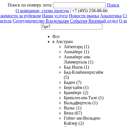
Поиск по номеру лота:
Поиск
О компании, схема проезда
| +7 (495) 258-88-66
ижимости за рубежом
Наши услуги
Новости рынка
Аналитика
Ст
дитель
Сотрудничество
Владельцам
События
Визовый отдел
О к
Все
в Австрии
Айзенэрц (1)
Аннаберг (1)
Аннаберг-им-
Ламмерталь (1)
Бад Ишль (1)
Бад-Клайнкирхгайм
(5)
Баден (7)
Бергхайм (1)
Брамберг (2)
Бриксен-им-Тале (1)
Вальдфиртель (1)
Вальс (1)
Вена (67)
Гойнг-ам-Вильден-
Кайзер (2)