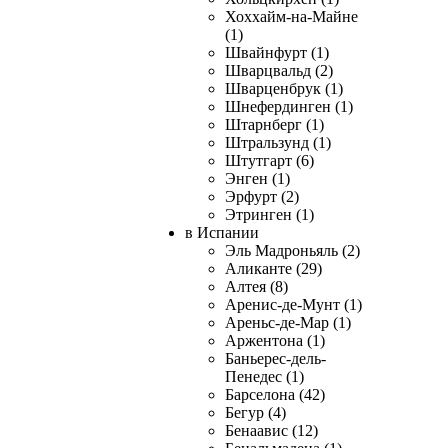
Хоххайм-на-Майне
(1)
Швайнфурт (1)
Шварцвальд (2)
Шварценбрук (1)
Шнефердинген (1)
Штарнберг (1)
Штральзунд (1)
Штутгарт (6)
Энген (1)
Эрфурт (2)
Этринген (1)
в Испании
Эль Мадроньяль (2)
Аликанте (29)
Алтея (8)
Аренис-де-Мунт (1)
Ареньс-де-Мар (1)
Аржентона (1)
Баньерес-дель-
Пенедес (1)
Барселона (42)
Бегур (4)
Бенаавис (12)