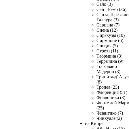
Сало (3)
Сан - Ремо (36)
Санта-Тереза-ди
Галлура (3)
Сарцана (7)
Сиена (12)
Сиракузы (10)
Сирмионе (6)
Специя (5)
Стреза (11)
Таормина (3)
Террачина (9)
Тосколано-
Мадерно (3)
Тринита-д' Агул
(8)
Тропеа (23)
Флоренция (51)
Фоллоника (3)
Форте дей Мар
(25)
Чезантико (7)
Чинкуале (2)
на Кипре
Айя-Напа (15)