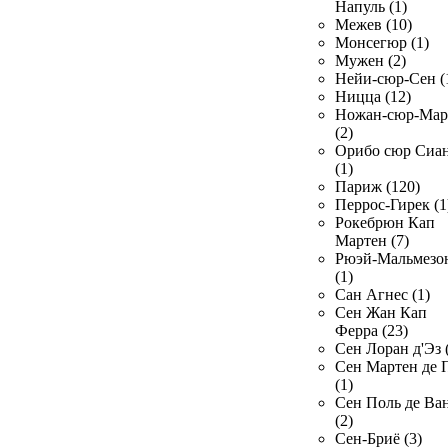
Напуль (1)
Межев (10)
Монсегюр (1)
Мужен (2)
Нейи-сюр-Сен (
Ницца (12)
Ножан-сюр-Ма
(2)
Орибо сюр Сиа
(1)
Париж (120)
Перрос-Гирек (1
Рокебрюн Кап
Мартен (7)
Рюэй-Мальмезо
(1)
Сан Агнес (1)
Сен Жан Кап
Ферра (23)
Сен Лоран д'Эз 
Сен Мартен де 
(1)
Сен Поль де Ва
(2)
Сен-Бриё (3)