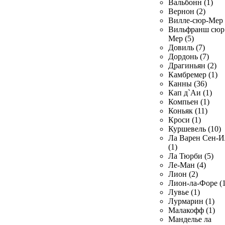
Вальбонн (1)
Вернон (2)
Вилле-сюр-Мер 
Вильфранш сюр
Мер (5)
Довиль (7)
Дордонь (7)
Драгиньян (2)
Камбремер (1)
Канны (36)
Кап д`Аи (1)
Компьен (1)
Коньяк (11)
Кроси (1)
Куршевель (10)
Ла Варен Сен-И
(1)
Ла Тюрби (5)
Ле-Ман (4)
Лион (2)
Лион-ла-Форе (1
Лувье (1)
Лурмарин (1)
Малакофф (1)
Манделье ла