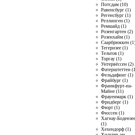
Потсдам (10)
Равенсбург (1)
Регенсбург (1)
Реллинген (1)
Ремшайд (1)
Розенгартен (2)
Розенхайм (1)
Саарбрюккен (1
Тегернзее (1)
Тельтов (1)
Торгау (1)
Унтервёссен (2)
Фатерштеттен (1
Фельдафинг (1)
Фрайбург (1)
Франкфурт-на-
Майне (11)
Фрауенмарк (1)
Фридберг (1)
Фюрт (1)
Фюссен (1)
Хагнау-Бодензе
(1)
Хехендорф (1)
Хильтер-ам-