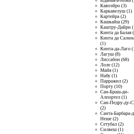
Иданья-а-Нова (
Кавоэйро (3)
Каркавелуш (1)
Картейра (2)
Кашкайш (29)
Каштру-Дайри (
Кинта да Балая (
Кинта да Салин
(1)
Кинта-да-Лаго (
Лагуш (8)
Лиссабон (68)
Лоле (12)
Майя (1)
Набу (1)
Парражил (2)
Порту (10)
Сан-Браш-ди-
Алпортел (1)
Сан-Педру-ду-С
(2)
Санта-Барбара-д
Неше (2)
Сетубал (2)
Силвеш (1)