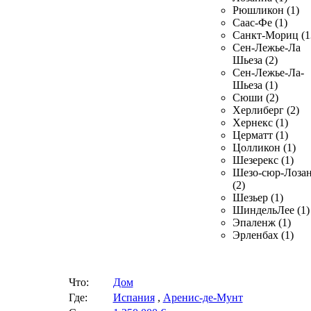
Рюшликон (1)
Саас-Фе (1)
Санкт-Мориц (1
Сен-Лежье-Ла
Шьеза (2)
Сен-Лежье-Ла-
Шьеза (1)
Сюши (2)
Херлиберг (2)
Хернекс (1)
Церматт (1)
Цолликон (1)
Шезерекс (1)
Шезо-сюр-Лоза
(2)
Шезьер (1)
ШиндельЛее (1)
Эпаленж (1)
Эрленбах (1)
Что:
Дом
Где:
Испания
,
Аренис-де-Мунт