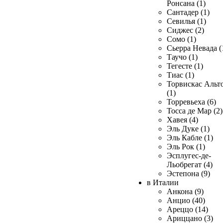
Ронсана (1)
Сантадер (1)
Севилья (1)
Сиджес (2)
Сомо (1)
Сьерра Невада (
Таучо (1)
Тегесте (1)
Тиас (1)
Торвискас Альт
(1)
Торревьеха (6)
Тосса де Мар (2)
Хавея (4)
Эль Дуке (1)
Эль Кабле (1)
Эль Рок (1)
Эсплугес-де-
Льобрегат (4)
Эстепона (9)
в Италии
Анкона (9)
Анцио (40)
Ареццо (14)
Ариццано (3)