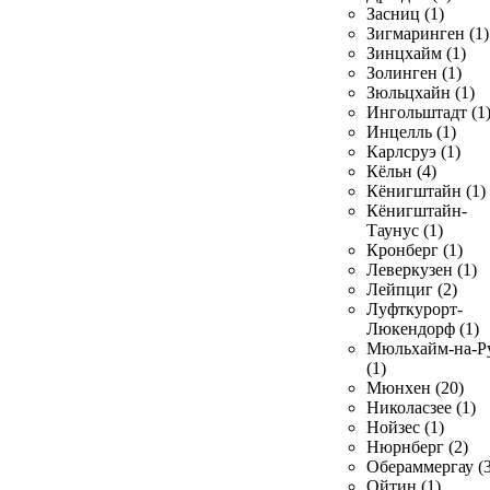
Засниц (1)
Зигмаринген (1)
Зинцхайм (1)
Золинген (1)
Зюльцхайн (1)
Ингольштадт (1
Инцелль (1)
Карлсруэ (1)
Кёльн (4)
Кёнигштайн (1)
Кёнигштайн-
Таунус (1)
Кронберг (1)
Леверкузен (1)
Лейпциг (2)
Луфткурорт-
Люкендорф (1)
Мюльхайм-на-Р
(1)
Мюнхен (20)
Николасзее (1)
Нойзес (1)
Нюрнберг (2)
Обераммергау (3
Ойтин (1)