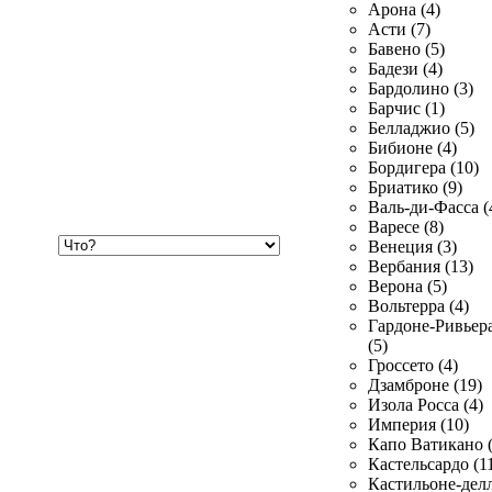
Арона (4)
Асти (7)
Бавено (5)
Бадези (4)
Бардолино (3)
Барчис (1)
Белладжио (5)
Бибионе (4)
Бордигера (10)
Бриатико (9)
Валь-ди-Фасса (
Варесе (8)
Хочу
Венеция (3)
купить
Вербания (13)
Верона (5)
Вольтерра (4)
Гардоне-Ривьер
(5)
Гроссето (4)
Дзамброне (19)
Изола Росса (4)
Империя (10)
Капо Ватикано (
Кастельсардо (1
Кастильоне-делл