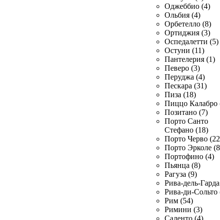
Оджеббио (4)
Ольбия (4)
Орбетелло (8)
Ортиджия (3)
Оспедалетти (5)
Остуни (11)
Пантелерия (1)
Певеро (3)
Перуджа (4)
Пескара (31)
Пиза (18)
Пиццо Калабро 
Позитано (7)
Порто Санто
Стефано (18)
Порто Черво (22
Порто Эрколе (8
Портофино (4)
Пьянца (8)
Рагуза (9)
Рива-дель-Гарда 
Рива-ди-Сольто 
Рим (54)
Римини (3)
Саленто (4)