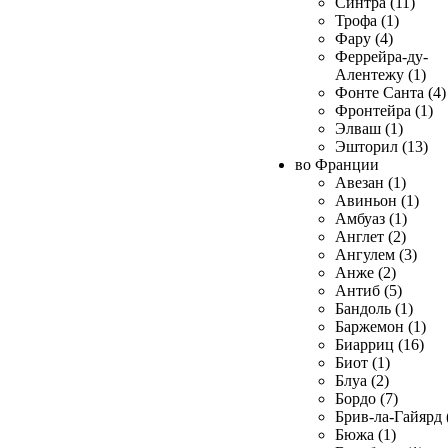
Синтра (11)
Трофа (1)
Фару (4)
Феррейра-ду-
Алентежу (1)
Фонте Санта (4)
Фронтейра (1)
Элваш (1)
Эшторил (13)
во Франции
Авезан (1)
Авиньон (1)
Амбуаз (1)
Англет (2)
Ангулем (3)
Анже (2)
Антиб (5)
Бандоль (1)
Баржемон (1)
Биарриц (16)
Биот (1)
Блуа (2)
Бордо (7)
Брив-ла-Гайярд 
Бюжа (1)