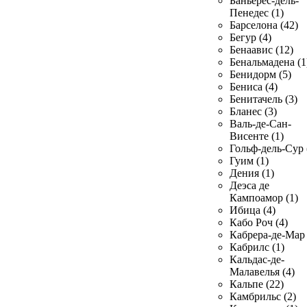
Баньерес-дель-
Пенедес (1)
Барселона (42)
Бегур (4)
Бенаавис (12)
Бенальмадена (1
Бенидорм (5)
Бениса (4)
Бенитачель (3)
Бланес (3)
Валь-де-Сан-
Висенте (1)
Гольф-дель-Сур 
Гуим (1)
Дения (1)
Деэса де
Кампоамор (1)
Ибица (4)
Кабо Роч (4)
Кабрера-де-Мар 
Кабрилс (1)
Кальдас-де-
Малавелья (4)
Кальпе (22)
Камбрильс (2)