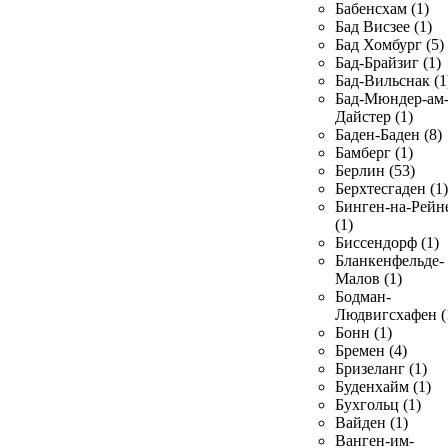
Бабенсхам (1)
Бад Висзее (1)
Бад Хомбург (5)
Бад-Брайзиг (1)
Бад-Вильснак (1
Бад-Мюндер-ам
Дайстер (1)
Баден-Баден (8)
Бамберг (1)
Берлин (53)
Берхтесгаден (1)
Бинген-на-Рейн
(1)
Биссендорф (1)
Бланкенфельде-
Малов (1)
Бодман-
Людвигсхафен (
Бонн (1)
Бремен (4)
Бризеланг (1)
Буденхайм (1)
Бухгольц (1)
Вайден (1)
Ванген-им-