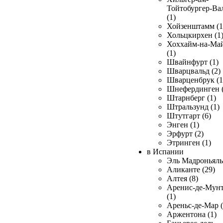
Тойтобургер-Ва
(1)
Хойзенштамм (1
Хольцкирхен (1
Хоххайм-на-Ма
(1)
Швайнфурт (1)
Шварцвальд (2)
Шварценбрук (1
Шнефердинген (
Штарнберг (1)
Штральзунд (1)
Штутгарт (6)
Энген (1)
Эрфурт (2)
Этринген (1)
в Испании
Эль Мадроньяль 
Аликанте (29)
Алтея (8)
Аренис-де-Мун
(1)
Ареньс-де-Мар (
Аржентона (1)