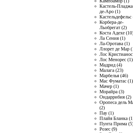
Кампоамор (1)
Кастель-Пладжа
де-Аро (1)
Кастельдефельс 
Корбера-де-
Льобрегат (2)
Коста Адехе (10
Ла Сения (1)
Ла-Оротава (1)
Ллорет де Мар (
Лос Кристианос 
Лос Менорес (1)
Мадрид (4)
Малага (23)
Марбелья (46)
Мас Фуматас (1)
Мачер (1)
Морайра (3)
Ондаррибия (2)
Оропеса дель М
(2)
Пау (1)
Плайя Бланка (1
Пунта Прима (5
Розес (9)