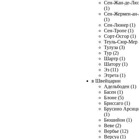
Сен-Жан-де-Лю
(1)
Сен-Жермен-ан
(1)
Сен-Люнер (1)
Сен-Тропе (1)
Сорт-Осгор (1)
Теуль-Сюр-Мер 
Тулуза (3)
Тур (2)
Шартр (1)
Шатору (1)
Эз (11)
Этрета (1)
в Швейцарии
Адельбоден (1)
Басен (1)
Блоне (5)
Бриссаго (1)
Брусино Арсиц
(1)
Бюшийон (1)
Веве (2)
Вербье (12)
Версуа (1)