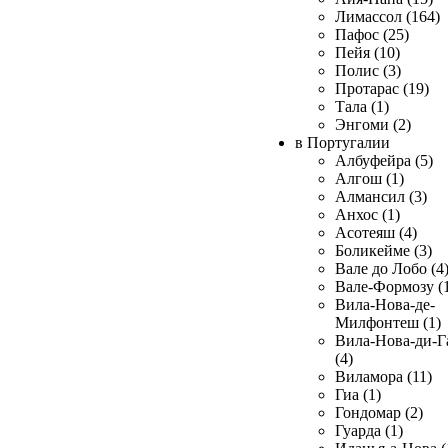
Лимассол (164)
Пафос (25)
Пейя (10)
Полис (3)
Протарас (19)
Тала (1)
Энгоми (2)
в Португалии
Албуфейра (5)
Алгош (1)
Алмансил (3)
Анхос (1)
Асотеяш (4)
Боликейме (3)
Вале до Лобо (4
Вале-Формозу (
Вила-Нова-де-
Милфонтеш (1)
Вила-Нова-ди-Г
(4)
Виламора (11)
Гиа (1)
Гондомар (2)
Гуарда (1)