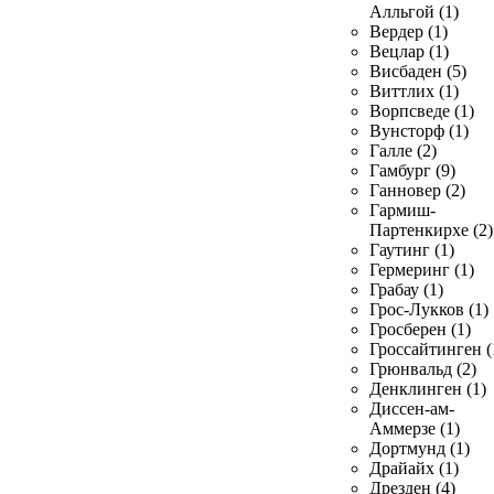
Алльгой (1)
Вердер (1)
Вецлар (1)
Висбаден (5)
Виттлих (1)
Ворпсведе (1)
Вунсторф (1)
Галле (2)
Гамбург (9)
Ганновер (2)
Гармиш-
Партенкирхе (2)
Гаутинг (1)
Гермеринг (1)
Грабау (1)
Грос-Лукков (1)
Гросберен (1)
Гроссайтинген (
Грюнвальд (2)
Денклинген (1)
Диссен-ам-
Аммерзе (1)
Дортмунд (1)
Драйайх (1)
Дрезден (4)