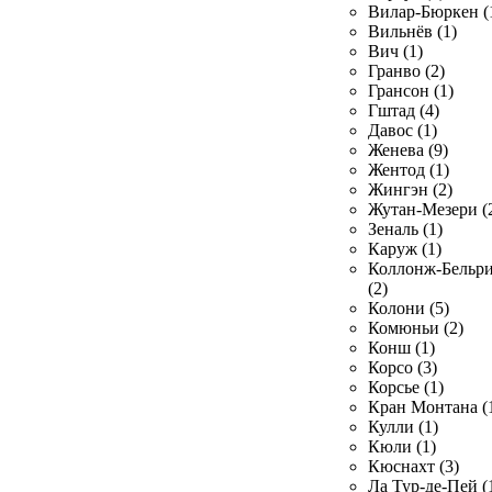
Вилар-Бюркен (
Вильнёв (1)
Вич (1)
Гранво (2)
Грансон (1)
Гштад (4)
Давос (1)
Женева (9)
Жентод (1)
Жингэн (2)
Жутан-Мезери (
Зеналь (1)
Каруж (1)
Коллонж-Бельр
(2)
Колони (5)
Комюньи (2)
Конш (1)
Корсо (3)
Корсье (1)
Кран Монтана (
Кулли (1)
Кюли (1)
Кюснахт (3)
Ла Тур-де-Пей (