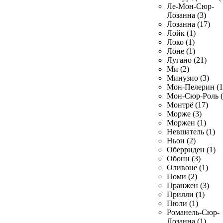
Ле-Мон-Сюр-
Лозанна (3)
Лозанна (17)
Лойк (1)
Локо (1)
Лоне (1)
Лугано (21)
Ми (2)
Минузио (3)
Мон-Пелерин (1
Мон-Сюр-Роль (
Монтрё (17)
Морже (3)
Моржен (1)
Невшатель (1)
Ньон (2)
Оберриден (1)
Обонн (3)
Оливоне (1)
Поми (2)
Пранжен (3)
Прилли (1)
Пюли (1)
Романель-Сюр-
Лозанна (1)