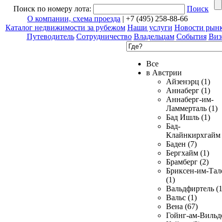
Поиск по номеру лота:
Поиск
О компании, схема проезда
| +7 (495) 258-88-66
Каталог недвижимости за рубежом
Наши услуги
Новости рын
Путеводитель
Сотрудничество
Владельцам
События
Виз
Все
в Австрии
Айзенэрц (1)
Аннаберг (1)
Аннаберг-им-
Ламмерталь (1)
Бад Ишль (1)
Бад-
Клайнкирхгайм 
Баден (7)
Бергхайм (1)
Брамберг (2)
Бриксен-им-Тал
(1)
Вальдфиртель (1
Вальс (1)
Вена (67)
Гойнг-ам-Вильд