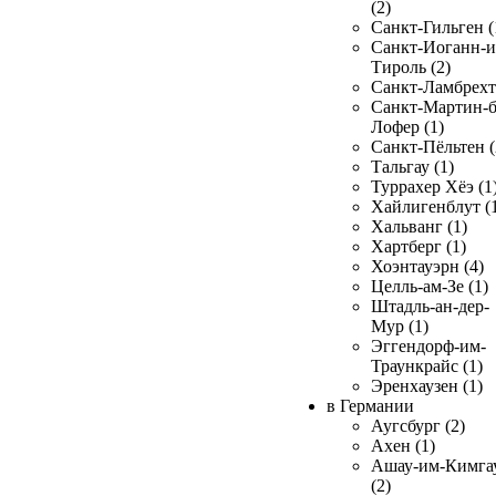
(2)
Санкт-Гильген (
Санкт-Иоганн-и
Тироль (2)
Санкт-Ламбрехт 
Санкт-Мартин-б
Лофер (1)
Санкт-Пёльтен (
Тальгау (1)
Туррахер Хёэ (1
Хайлигенблут (
Хальванг (1)
Хартберг (1)
Хоэнтауэрн (4)
Целль-ам-Зе (1)
Штадль-ан-дер-
Мур (1)
Эггендорф-им-
Траункрайс (1)
Эренхаузен (1)
в Германии
Аугсбург (2)
Ахен (1)
Ашау-им-Кимга
(2)