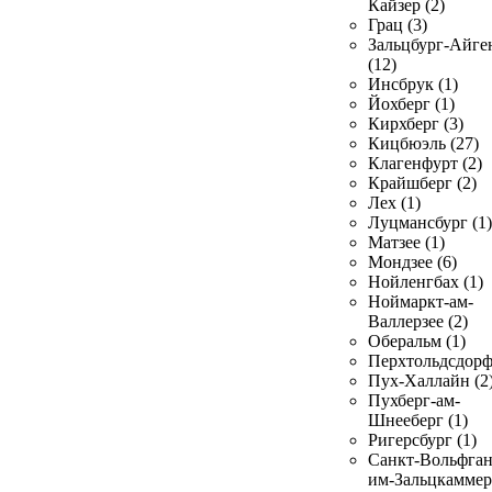
Кайзер (2)
Грац (3)
Зальцбург-Айге
(12)
Инсбрук (1)
Йохберг (1)
Кирхберг (3)
Кицбюэль (27)
Клагенфурт (2)
Крайшберг (2)
Лех (1)
Луцмансбург (1)
Матзее (1)
Мондзее (6)
Нойленгбах (1)
Ноймаркт-ам-
Валлерзее (2)
Оберальм (1)
Перхтольдсдорф
Пух-Халлайн (2
Пухберг-ам-
Шнееберг (1)
Ригерсбург (1)
Санкт-Вольфган
им-Зальцкаммер