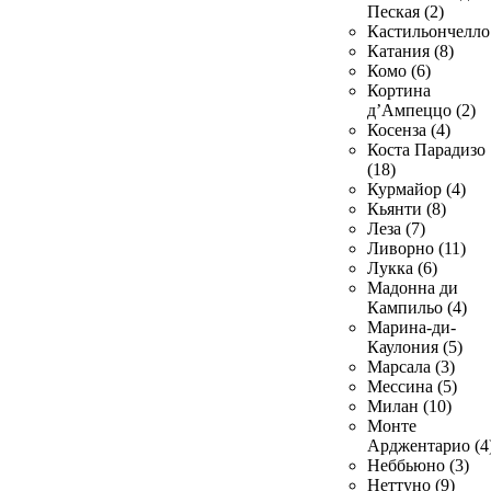
Пеская (2)
Кастильончелло 
Катания (8)
Комо (6)
Кортина
д’Ампеццо (2)
Косенза (4)
Коста Парадизо
(18)
Курмайор (4)
Кьянти (8)
Леза (7)
Ливорно (11)
Лукка (6)
Мадонна ди
Кампильо (4)
Марина-ди-
Каулония (5)
Марсала (3)
Мессина (5)
Милан (10)
Монте
Арджентарио (4
Неббьюно (3)
Неттуно (9)