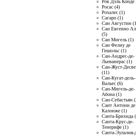
Рок Дэль Конде 
Росас (4)
Рохалес (1)
Сагаро (1)
Сан Августин (1
Сан Евгенио Ал
(5)
Сан Мигель (1)
Сан Фелиу де
Гишольс (1)
Сан-Андрес-де-
Льеванерас (1)
Сан-Жуст-Десве
(11)
Сан-Кугат-дель-
Вальес (6)
Сан-Мигель-де-
Абона (1)
Сан-Себастьян (
Сант Антони де
Калонже (1)
Санта-Брихида (
Санта-Крус-де-
Тенерифе (1)
Санта-Эулалия-д