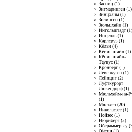
Засниц (1)
Зигмаринген (1)
Зинцхайм (1)
Золинген (1)
Зюльцхайн (1)
Ингольштадт (1
Инцелль (1)
Карлсруэ (1)
Кёльн (4)
Кёнигштайн (1)
Кёнигштайн-
Таунус (1)
Кронберг (1)
Леверкузен (1)
Лейпциг (2)
Луфткурорт-
Люкендорф (1)
Мюльхайм-на-Р
(1)
Мюнхен (20)
Николасзее (1)
Нойзес (1)
Нюрнберг (2)
Обераммергау (3
Ойтин (1)