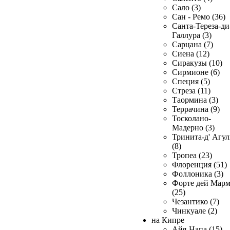
Сало (3)
Сан - Ремо (36)
Санта-Тереза-ди
Галлура (3)
Сарцана (7)
Сиена (12)
Сиракузы (10)
Сирмионе (6)
Специя (5)
Стреза (11)
Таормина (3)
Террачина (9)
Тосколано-
Мадерно (3)
Тринита-д' Агул
(8)
Тропеа (23)
Флоренция (51)
Фоллоника (3)
Форте дей Мар
(25)
Чезантико (7)
Чинкуале (2)
на Кипре
Айя-Напа (15)