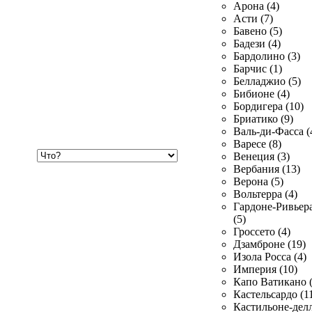
Арона (4)
Асти (7)
Бавено (5)
Бадези (4)
Бардолино (3)
Барчис (1)
Белладжио (5)
Бибионе (4)
Бордигера (10)
Бриатико (9)
Валь-ди-Фасса (
Варесе (8)
Хочу
Венеция (3)
купить
Вербания (13)
Верона (5)
Вольтерра (4)
Гардоне-Ривьер
(5)
Гроссето (4)
Дзамброне (19)
Изола Росса (4)
Империя (10)
Капо Ватикано (
Кастельсардо (1
Кастильоне-делл