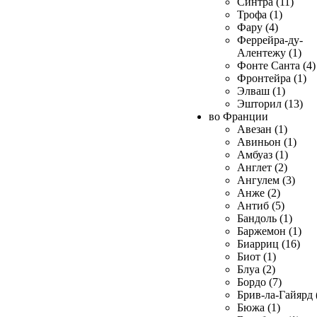
Синтра (11)
Трофа (1)
Фару (4)
Феррейра-ду-
Алентежу (1)
Фонте Санта (4)
Фронтейра (1)
Элваш (1)
Эшторил (13)
во Франции
Авезан (1)
Авиньон (1)
Амбуаз (1)
Англет (2)
Ангулем (3)
Анже (2)
Антиб (5)
Бандоль (1)
Баржемон (1)
Биарриц (16)
Биот (1)
Блуа (2)
Бордо (7)
Брив-ла-Гайярд 
Бюжа (1)