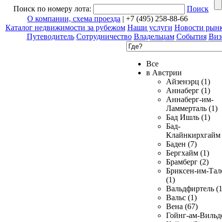
Поиск по номеру лота:
Поиск
О компании, схема проезда
| +7 (495) 258-88-66
Каталог недвижимости за рубежом
Наши услуги
Новости рын
Путеводитель
Сотрудничество
Владельцам
События
Виз
Все
в Австрии
Айзенэрц (1)
Аннаберг (1)
Аннаберг-им-
Ламмерталь (1)
Бад Ишль (1)
Бад-
Клайнкирхгайм 
Баден (7)
Бергхайм (1)
Брамберг (2)
Бриксен-им-Тал
(1)
Вальдфиртель (1
Вальс (1)
Вена (67)
Гойнг-ам-Вильд