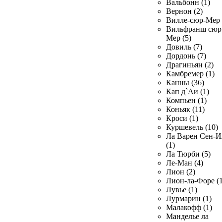
Вальбонн (1)
Вернон (2)
Вилле-сюр-Мер 
Вильфранш сюр
Мер (5)
Довиль (7)
Дордонь (7)
Драгиньян (2)
Камбремер (1)
Канны (36)
Кап д`Аи (1)
Компьен (1)
Коньяк (11)
Кроси (1)
Куршевель (10)
Ла Варен Сен-И
(1)
Ла Тюрби (5)
Ле-Ман (4)
Лион (2)
Лион-ла-Форе (1
Лувье (1)
Лурмарин (1)
Малакофф (1)
Манделье ла