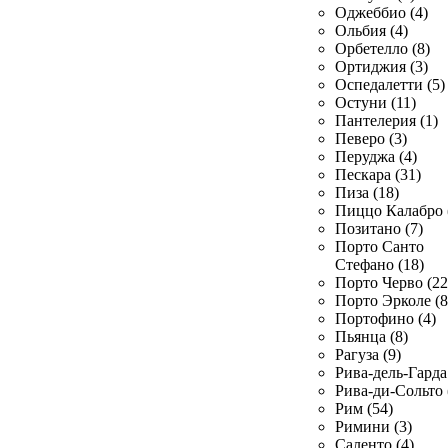
Оджеббио (4)
Ольбия (4)
Орбетелло (8)
Ортиджия (3)
Оспедалетти (5)
Остуни (11)
Пантелерия (1)
Певеро (3)
Перуджа (4)
Пескара (31)
Пиза (18)
Пиццо Калабро 
Позитано (7)
Порто Санто
Стефано (18)
Порто Черво (22
Порто Эрколе (8
Портофино (4)
Пьянца (8)
Рагуза (9)
Рива-дель-Гарда 
Рива-ди-Сольто 
Рим (54)
Римини (3)
Саленто (4)