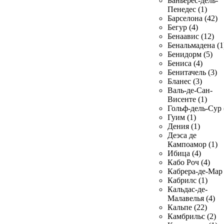
Баньерес-дель-
Пенедес (1)
Барселона (42)
Бегур (4)
Бенаавис (12)
Бенальмадена (1
Бенидорм (5)
Бениса (4)
Бенитачель (3)
Бланес (3)
Валь-де-Сан-
Висенте (1)
Гольф-дель-Сур 
Гуим (1)
Дения (1)
Деэса де
Кампоамор (1)
Ибица (4)
Кабо Роч (4)
Кабрера-де-Мар 
Кабрилс (1)
Кальдас-де-
Малавелья (4)
Кальпе (22)
Камбрильс (2)