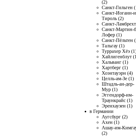
(2)
Санкт-Гильген (
Санкт-Иоганн-и
Тироль (2)
Санкт-Ламбрехт 
Санкт-Мартин-б
Лофер (1)
Санкт-Пёльтен (
Тальгау (1)
Туррахер Хёэ (1
Хайлигенблут (
Хальванг (1)
Хартберг (1)
Хоэнтауэрн (4)
Целль-ам-Зе (1)
Штадль-ан-дер-
Мур (1)
Эггендорф-им-
Траункрайс (1)
Эренхаузен (1)
в Германии
Аугсбург (2)
Ахен (1)
Ашау-им-Кимга
(2)