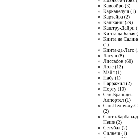
Иданья-а-Нова (
Кавоэйро (3)
Каркавелуш (1)
Картейра (2)
Кашкайш (29)
Каштру-Дайри (
Кинта да Балая (
Кинта да Салин
(1)
Кинта-да-Лаго (
Лагуш (8)
Лиссабон (68)
Лоле (12)
Майя (1)
Набу (1)
Парражил (2)
Порту (10)
Сан-Браш-ди-
Алпортел (1)
Сан-Педру-ду-С
(2)
Санта-Барбара-д
Неше (2)
Сетубал (2)
Силвеш (1)