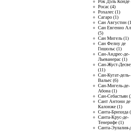
Рок Дэль Конде 
Росас (4)
Рохалес (1)
Сагаро (1)
Сан Августин (1
Сан Евгенио Ал
(5)
Сан Мигель (1)
Сан Фелиу де
Гишольс (1)
Сан-Андрес-де-
Льеванерас (1)
Сан-Жуст-Десве
(11)
Сан-Кугат-дель-
Вальес (6)
Сан-Мигель-де-
Абона (1)
Сан-Себастьян (
Сант Антони де
Калонже (1)
Санта-Брихида (
Санта-Крус-де-
Тенерифе (1)
Санта-Эулалия-д