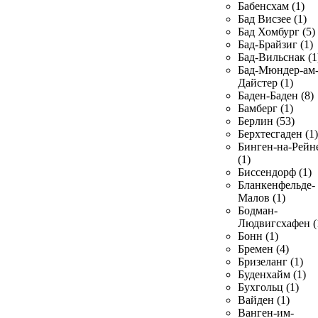
Бабенсхам (1)
Бад Висзее (1)
Бад Хомбург (5)
Бад-Брайзиг (1)
Бад-Вильснак (1
Бад-Мюндер-ам
Дайстер (1)
Баден-Баден (8)
Бамберг (1)
Берлин (53)
Берхтесгаден (1)
Бинген-на-Рейн
(1)
Биссендорф (1)
Бланкенфельде-
Малов (1)
Бодман-
Людвигсхафен (
Бонн (1)
Бремен (4)
Бризеланг (1)
Буденхайм (1)
Бухгольц (1)
Вайден (1)
Ванген-им-