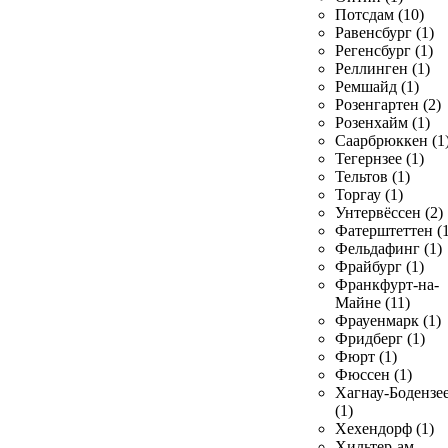
Потсдам (10)
Равенсбург (1)
Регенсбург (1)
Реллинген (1)
Ремшайд (1)
Розенгартен (2)
Розенхайм (1)
Саарбрюккен (1
Тегернзее (1)
Тельтов (1)
Торгау (1)
Унтервёссен (2)
Фатерштеттен (1
Фельдафинг (1)
Фрайбург (1)
Франкфурт-на-
Майне (11)
Фрауенмарк (1)
Фридберг (1)
Фюрт (1)
Фюссен (1)
Хагнау-Бодензе
(1)
Хехендорф (1)
Хильтер-ам-