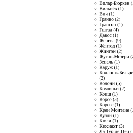
Вилар-Бюркен (
Вильнёв (1)
Вич (1)
Гранво (2)
Грансон (1)
Гштад (4)
Давос (1)
Женева (9)
Жентод (1)
Жингэн (2)
Жутан-Мезери (
Зеналь (1)
Каруж (1)
Коллонж-Бельр
(2)
Колони (5)
Комюньи (2)
Конш (1)
Корсо (3)
Корсье (1)
Кран Монтана (
Кулли (1)
Кюли (1)
Кюснахт (3)
Ла Тур-де-Пей (