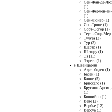
Сен-Жан-де-Лю
(1)
Сен-Жермен-ан
(1)
Сен-Люнер (1)
Сен-Тропе (1)
Сорт-Осгор (1)
Теуль-Сюр-Мер 
Тулуза (3)
Тур (2)
Шартр (1)
Шатору (1)
Эз (11)
Этрета (1)
в Швейцарии
Адельбоден (1)
Басен (1)
Блоне (5)
Бриссаго (1)
Брусино Арсиц
(1)
Бюшийон (1)
Веве (2)
Вербье (12)
Версуа (1)