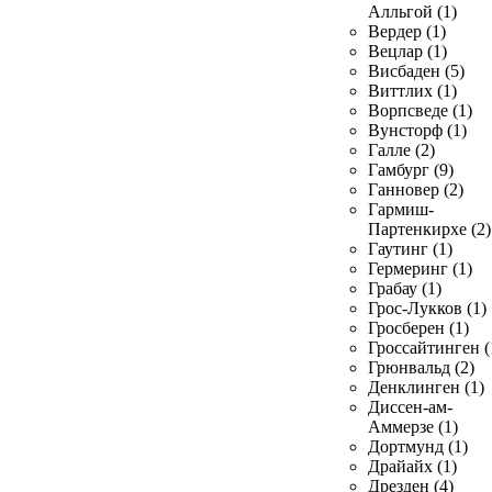
Алльгой (1)
Вердер (1)
Вецлар (1)
Висбаден (5)
Виттлих (1)
Ворпсведе (1)
Вунсторф (1)
Галле (2)
Гамбург (9)
Ганновер (2)
Гармиш-
Партенкирхе (2)
Гаутинг (1)
Гермеринг (1)
Грабау (1)
Грос-Лукков (1)
Гросберен (1)
Гроссайтинген (
Грюнвальд (2)
Денклинген (1)
Диссен-ам-
Аммерзе (1)
Дортмунд (1)
Драйайх (1)
Дрезден (4)