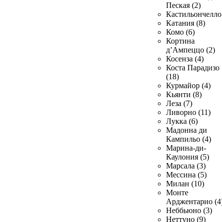
Пеская (2)
Кастильончелло 
Катания (8)
Комо (6)
Кортина
д’Ампеццо (2)
Косенза (4)
Коста Парадизо
(18)
Курмайор (4)
Кьянти (8)
Леза (7)
Ливорно (11)
Лукка (6)
Мадонна ди
Кампильо (4)
Марина-ди-
Каулония (5)
Марсала (3)
Мессина (5)
Милан (10)
Монте
Арджентарио (4
Неббьюно (3)
Неттуно (9)