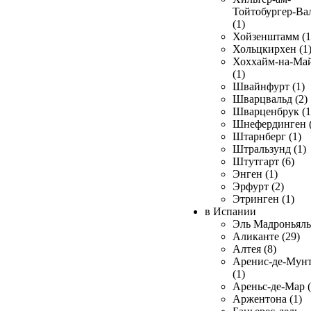
Тойтобургер-Ва
(1)
Хойзенштамм (1
Хольцкирхен (1
Хоххайм-на-Ма
(1)
Швайнфурт (1)
Шварцвальд (2)
Шварценбрук (1
Шнефердинген (
Штарнберг (1)
Штральзунд (1)
Штутгарт (6)
Энген (1)
Эрфурт (2)
Этринген (1)
в Испании
Эль Мадроньяль 
Аликанте (29)
Алтея (8)
Аренис-де-Мун
(1)
Ареньс-де-Мар (
Аржентона (1)