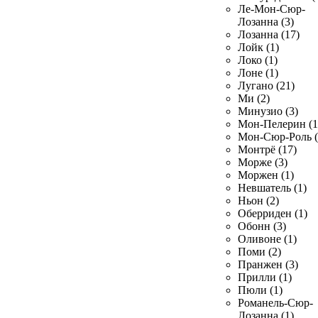
Ле-Мон-Сюр-
Лозанна (3)
Лозанна (17)
Лойк (1)
Локо (1)
Лоне (1)
Лугано (21)
Ми (2)
Минузио (3)
Мон-Пелерин (1
Мон-Сюр-Роль (
Монтрё (17)
Морже (3)
Моржен (1)
Невшатель (1)
Ньон (2)
Оберриден (1)
Обонн (3)
Оливоне (1)
Поми (2)
Пранжен (3)
Прилли (1)
Пюли (1)
Романель-Сюр-
Лозанна (1)