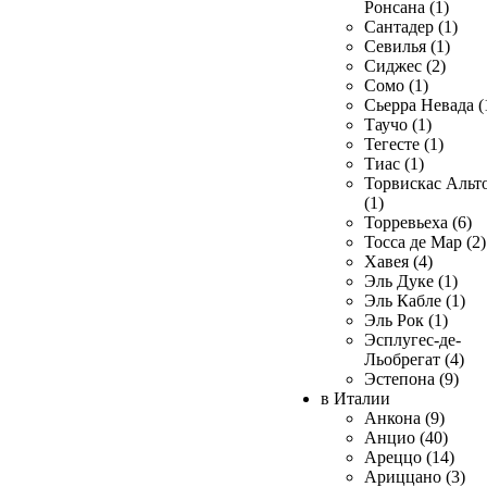
Ронсана (1)
Сантадер (1)
Севилья (1)
Сиджес (2)
Сомо (1)
Сьерра Невада (
Таучо (1)
Тегесте (1)
Тиас (1)
Торвискас Альт
(1)
Торревьеха (6)
Тосса де Мар (2)
Хавея (4)
Эль Дуке (1)
Эль Кабле (1)
Эль Рок (1)
Эсплугес-де-
Льобрегат (4)
Эстепона (9)
в Италии
Анкона (9)
Анцио (40)
Ареццо (14)
Ариццано (3)