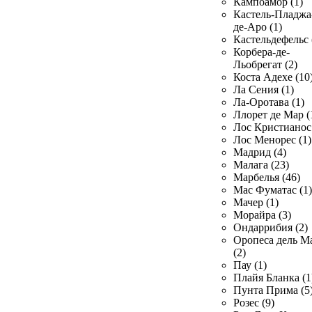
Кампоамор (1)
Кастель-Пладжа
де-Аро (1)
Кастельдефельс 
Корбера-де-
Льобрегат (2)
Коста Адехе (10
Ла Сения (1)
Ла-Оротава (1)
Ллорет де Мар (
Лос Кристианос 
Лос Менорес (1)
Мадрид (4)
Малага (23)
Марбелья (46)
Мас Фуматас (1)
Мачер (1)
Морайра (3)
Ондаррибия (2)
Оропеса дель М
(2)
Пау (1)
Плайя Бланка (1
Пунта Прима (5
Розес (9)