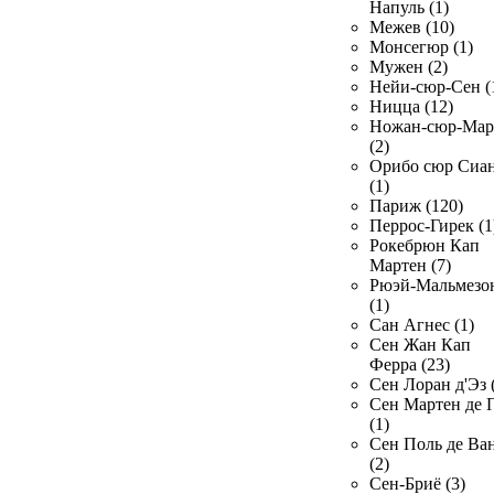
Напуль (1)
Межев (10)
Монсегюр (1)
Мужен (2)
Нейи-сюр-Сен (
Ницца (12)
Ножан-сюр-Ма
(2)
Орибо сюр Сиа
(1)
Париж (120)
Перрос-Гирек (1
Рокебрюн Кап
Мартен (7)
Рюэй-Мальмезо
(1)
Сан Агнес (1)
Сен Жан Кап
Ферра (23)
Сен Лоран д'Эз 
Сен Мартен де 
(1)
Сен Поль де Ва
(2)
Сен-Бриё (3)