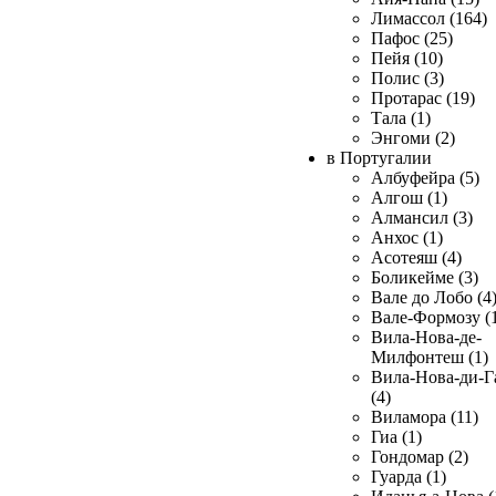
Лимассол (164)
Пафос (25)
Пейя (10)
Полис (3)
Протарас (19)
Тала (1)
Энгоми (2)
в Португалии
Албуфейра (5)
Алгош (1)
Алмансил (3)
Анхос (1)
Асотеяш (4)
Боликейме (3)
Вале до Лобо (4
Вале-Формозу (
Вила-Нова-де-
Милфонтеш (1)
Вила-Нова-ди-Г
(4)
Виламора (11)
Гиа (1)
Гондомар (2)
Гуарда (1)