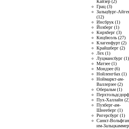
Кайзер (2)
Грац (3)
Зальцбург-Айге
(12)
Инсбрук (1)
Йохберг (1)
Кирхберг (3)
Кицбюэль (27)
Клагенфурт (2)
Крайшберг (2)
Лех (1)
Луцмансбург (1)
Матзее (1)
Мондзее (6)
Нойленгбах (1)
Ноймаркт-ам-
Валлерзее (2)
Оберальм (1)
Перхтольдсдорф
Пух-Халлайн (2
Пухберг-ам-
Шнееберг (1)
Ригерсбург (1)
Санкт-Вольфган
им-Зальцкаммер