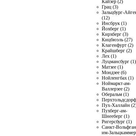
Кайзер (2)
Грац (3)
Зальцбург-Айге
(12)
Инсбрук (1)
Йохберг (1)
Кирхберг (3)
Кицбюэль (27)
Клагенфурт (2)
Крайшберг (2)
Лех (1)
Луцмансбург (1)
Матзее (1)
Мондзее (6)
Нойленгбах (1)
Ноймаркт-ам-
Валлерзее (2)
Оберальм (1)
Перхтольдсдорф
Пух-Халлайн (2
Пухберг-ам-
Шнееберг (1)
Ригерсбург (1)
Санкт-Вольфган
им-Зальцкаммер