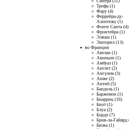
Синтра (11)
Трофа (1)
Фару (4)
Феррейра-ду-
Алентежу (1)
Фонте Санта (4)
Фронтейра (1)
Элваш (1)
Эшторил (13)
во Франции
Авезан (1)
Авиньон (1)
Амбуаз (1)
Англет (2)
Ангулем (3)
Анже (2)
Антиб (5)
Бандоль (1)
Баржемон (1)
Биарриц (16)
Биот (1)
Блуа (2)
Бордо (7)
Брив-ла-Гайярд 
Бюжа (1)