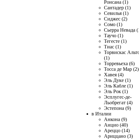
Ронсана (1)
Сантадер (1)
Севилья (1)
Сиджес (2)
Сомо (1)
Сьерра Невада (
Таучо (1)
Тегесте (1)
Тиас (1)
Торвискас Альт
(1)
Торревьеха (6)
Тосса де Мар (2)
Хавея (4)
Эль Дуке (1)
Эль Кабле (1)
Эль Рок (1)
Эсплугес-де-
Льобрегат (4)
Эстепона (9)
в Италии
Анкона (9)
Анцио (40)
Ареццо (14)
Ариццано (3)