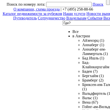
Поиск по номеру лота:
Поиск
О компании, схема проезда
| +7 (495) 258-88-66
Каталог недвижимости за рубежом
Наши услуги
Новости рын
Путеводитель
Сотрудничество
Владельцам
События
Виз
Все
в Австрии
Айзенэрц (1)
Аннаберг (1)
Аннаберг-им-
Ламмерталь (1)
Бад Ишль (1)
Бад-
Клайнкирхгайм 
Баден (7)
Бергхайм (1)
Брамберг (2)
Бриксен-им-Тал
(1)
Вальдфиртель (1
Вальс (1)
Вена (67)
Гойнг-ам-Вильд