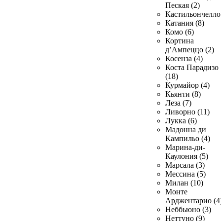
Пеская (2)
Кастильончелло 
Катания (8)
Комо (6)
Кортина
д’Ампеццо (2)
Косенза (4)
Коста Парадизо
(18)
Курмайор (4)
Кьянти (8)
Леза (7)
Ливорно (11)
Лукка (6)
Мадонна ди
Кампильо (4)
Марина-ди-
Каулония (5)
Марсала (3)
Мессина (5)
Милан (10)
Монте
Арджентарио (4
Неббьюно (3)
Неттуно (9)