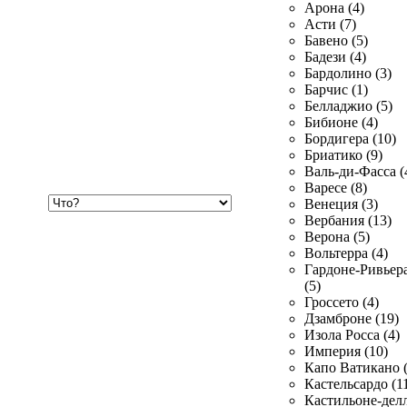
Арона (4)
Асти (7)
Бавено (5)
Бадези (4)
Бардолино (3)
Барчис (1)
Белладжио (5)
Бибионе (4)
Бордигера (10)
Бриатико (9)
Валь-ди-Фасса (
Варесе (8)
Хочу
Венеция (3)
купить
Вербания (13)
Верона (5)
Вольтерра (4)
Гардоне-Ривьер
(5)
Гроссето (4)
Дзамброне (19)
Изола Росса (4)
Империя (10)
Капо Ватикано (
Кастельсардо (1
Кастильоне-делл