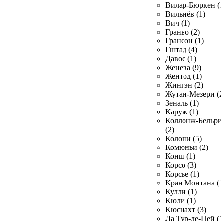
Вилар-Бюркен (
Вильнёв (1)
Вич (1)
Гранво (2)
Грансон (1)
Гштад (4)
Давос (1)
Женева (9)
Жентод (1)
Жингэн (2)
Жутан-Мезери (
Зеналь (1)
Каруж (1)
Коллонж-Бельр
(2)
Колони (5)
Комюньи (2)
Конш (1)
Корсо (3)
Корсье (1)
Кран Монтана (
Кулли (1)
Кюли (1)
Кюснахт (3)
Ла Тур-де-Пей (