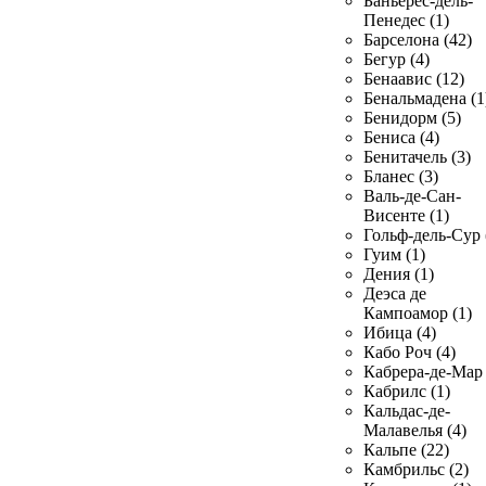
Баньерес-дель-
Пенедес (1)
Барселона (42)
Бегур (4)
Бенаавис (12)
Бенальмадена (1
Бенидорм (5)
Бениса (4)
Бенитачель (3)
Бланес (3)
Валь-де-Сан-
Висенте (1)
Гольф-дель-Сур 
Гуим (1)
Дения (1)
Деэса де
Кампоамор (1)
Ибица (4)
Кабо Роч (4)
Кабрера-де-Мар 
Кабрилс (1)
Кальдас-де-
Малавелья (4)
Кальпе (22)
Камбрильс (2)