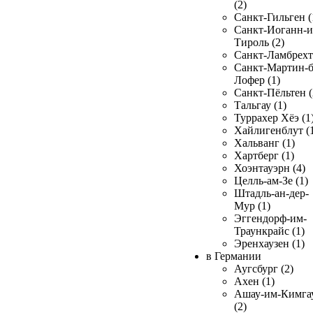
(2)
Санкт-Гильген (
Санкт-Иоганн-и
Тироль (2)
Санкт-Ламбрехт 
Санкт-Мартин-б
Лофер (1)
Санкт-Пёльтен (
Тальгау (1)
Туррахер Хёэ (1
Хайлигенблут (
Хальванг (1)
Хартберг (1)
Хоэнтауэрн (4)
Целль-ам-Зе (1)
Штадль-ан-дер-
Мур (1)
Эггендорф-им-
Траункрайс (1)
Эренхаузен (1)
в Германии
Аугсбург (2)
Ахен (1)
Ашау-им-Кимга
(2)