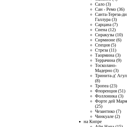
Сало (3)
Сан - Ремо (36)
Санта-Тереза-ди
Галлура (3)
Сарцана (7)
Сиена (12)
Сиракузы (10)
Сирмионе (6)
Специя (5)
Стреза (11)
Таормина (3)
Террачина (9)
Тосколано-
Мадерно (3)
Тринита-д' Агул
(8)
Тропеа (23)
Флоренция (51)
Фоллоника (3)
Форте дей Мар
(25)
Чезантико (7)
Чинкуале (2)
на Кипре
Айя-Напа (15)