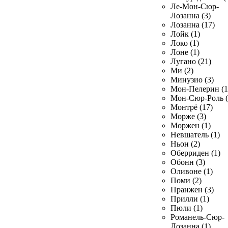
Ле-Мон-Сюр-
Лозанна (3)
Лозанна (17)
Лойк (1)
Локо (1)
Лоне (1)
Лугано (21)
Ми (2)
Минузио (3)
Мон-Пелерин (1
Мон-Сюр-Роль (
Монтрё (17)
Морже (3)
Моржен (1)
Невшатель (1)
Ньон (2)
Оберриден (1)
Обонн (3)
Оливоне (1)
Поми (2)
Пранжен (3)
Прилли (1)
Пюли (1)
Романель-Сюр-
Лозанна (1)