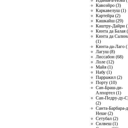
Иданья-а-Нова (
Кавоэйро (3)
Каркавелуш (1)
Картейра (2)
Кашкайш (29)
Каштру-Дайри (
Кинта да Балая (
Кинта да Салин
(1)
Кинта-да-Лаго (
Лагуш (8)
Лиссабон (68)
Лоле (12)
Майя (1)
Набу (1)
Парражил (2)
Порту (10)
Сан-Браш-ди-
Алпортел (1)
Сан-Педру-ду-С
(2)
Санта-Барбара-д
Неше (2)
Сетубал (2)
Силвеш (1)