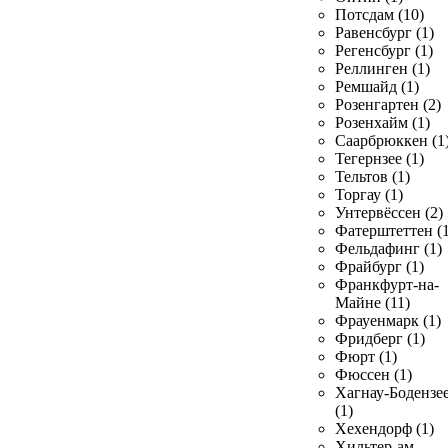
Потсдам (10)
Равенсбург (1)
Регенсбург (1)
Реллинген (1)
Ремшайд (1)
Розенгартен (2)
Розенхайм (1)
Саарбрюккен (1
Тегернзее (1)
Тельтов (1)
Торгау (1)
Унтервёссен (2)
Фатерштеттен (1
Фельдафинг (1)
Фрайбург (1)
Франкфурт-на-
Майне (11)
Фрауенмарк (1)
Фридберг (1)
Фюрт (1)
Фюссен (1)
Хагнау-Бодензе
(1)
Хехендорф (1)
Хильтер-ам-