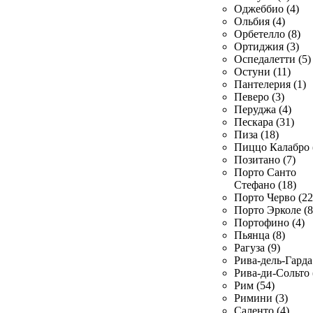
Оджеббио (4)
Ольбия (4)
Орбетелло (8)
Ортиджия (3)
Оспедалетти (5)
Остуни (11)
Пантелерия (1)
Певеро (3)
Перуджа (4)
Пескара (31)
Пиза (18)
Пиццо Калабро 
Позитано (7)
Порто Санто
Стефано (18)
Порто Черво (22
Порто Эрколе (8
Портофино (4)
Пьянца (8)
Рагуза (9)
Рива-дель-Гарда 
Рива-ди-Сольто 
Рим (54)
Римини (3)
Саленто (4)