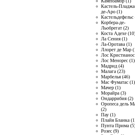
Кампоамор (1)
Кастель-Пладжа
де-Аро (1)
Кастельдефельс 
Корбера-де-
Льобрегат (2)
Коста Адехе (10
Ла Сения (1)
Ла-Оротава (1)
Ллорет де Мар (
Лос Кристианос 
Лос Менорес (1)
Мадрид (4)
Малага (23)
Марбелья (46)
Мас Фуматас (1)
Мачер (1)
Морайра (3)
Ондаррибия (2)
Оропеса дель М
(2)
Пау (1)
Плайя Бланка (1
Пунта Прима (5
Розес (9)