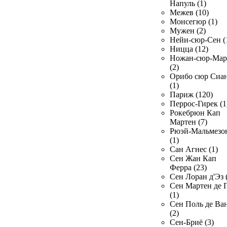
Напуль (1)
Межев (10)
Монсегюр (1)
Мужен (2)
Нейи-сюр-Сен (
Ницца (12)
Ножан-сюр-Ма
(2)
Орибо сюр Сиа
(1)
Париж (120)
Перрос-Гирек (1
Рокебрюн Кап
Мартен (7)
Рюэй-Мальмезо
(1)
Сан Агнес (1)
Сен Жан Кап
Ферра (23)
Сен Лоран д'Эз 
Сен Мартен де 
(1)
Сен Поль де Ва
(2)
Сен-Бриё (3)