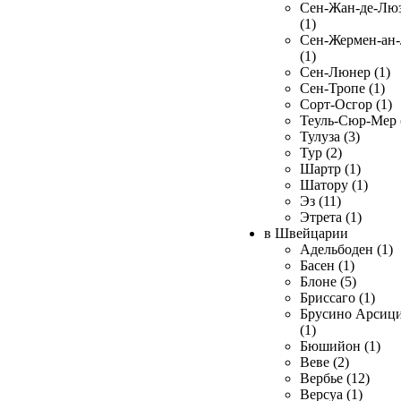
Сен-Жан-де-Лю
(1)
Сен-Жермен-ан
(1)
Сен-Люнер (1)
Сен-Тропе (1)
Сорт-Осгор (1)
Теуль-Сюр-Мер 
Тулуза (3)
Тур (2)
Шартр (1)
Шатору (1)
Эз (11)
Этрета (1)
в Швейцарии
Адельбоден (1)
Басен (1)
Блоне (5)
Бриссаго (1)
Брусино Арсиц
(1)
Бюшийон (1)
Веве (2)
Вербье (12)
Версуа (1)