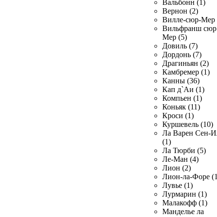
Вальбонн (1)
Вернон (2)
Вилле-сюр-Мер 
Вильфранш сюр
Мер (5)
Довиль (7)
Дордонь (7)
Драгиньян (2)
Камбремер (1)
Канны (36)
Кап д`Аи (1)
Компьен (1)
Коньяк (11)
Кроси (1)
Куршевель (10)
Ла Варен Сен-И
(1)
Ла Тюрби (5)
Ле-Ман (4)
Лион (2)
Лион-ла-Форе (1
Лувье (1)
Лурмарин (1)
Малакофф (1)
Манделье ла