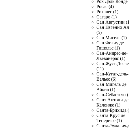
Рок Дэль Конде 
Росас (4)
Рохалес (1)
Сагаро (1)
Сан Августин (1
Сан Евгенио Ал
(5)
Сан Мигель (1)
Сан Фелиу де
Гишольс (1)
Сан-Андрес-де-
Льеванерас (1)
Сан-Жуст-Десве
(11)
Сан-Кугат-дель-
Вальес (6)
Сан-Мигель-де-
Абона (1)
Сан-Себастьян (
Сант Антони де
Калонже (1)
Санта-Брихида (
Санта-Крус-де-
Тенерифе (1)
Санта-Эулалия-д