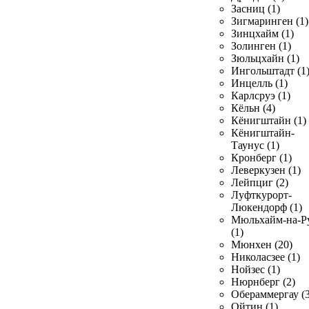
Засниц (1)
Зигмаринген (1)
Зинцхайм (1)
Золинген (1)
Зюльцхайн (1)
Ингольштадт (1
Инцелль (1)
Карлсруэ (1)
Кёльн (4)
Кёнигштайн (1)
Кёнигштайн-
Таунус (1)
Кронберг (1)
Леверкузен (1)
Лейпциг (2)
Луфткурорт-
Люкендорф (1)
Мюльхайм-на-Р
(1)
Мюнхен (20)
Николасзее (1)
Нойзес (1)
Нюрнберг (2)
Обераммергау (3
Ойтин (1)