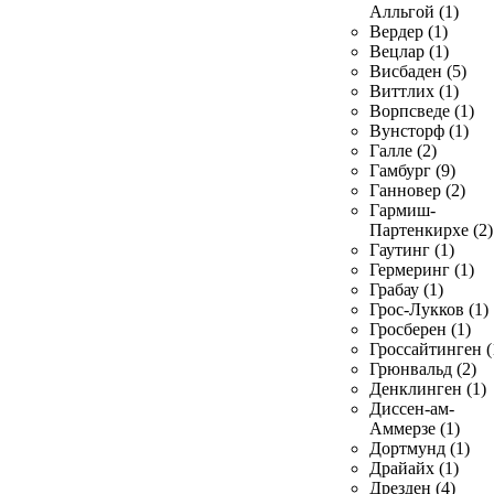
Алльгой (1)
Вердер (1)
Вецлар (1)
Висбаден (5)
Виттлих (1)
Ворпсведе (1)
Вунсторф (1)
Галле (2)
Гамбург (9)
Ганновер (2)
Гармиш-
Партенкирхе (2)
Гаутинг (1)
Гермеринг (1)
Грабау (1)
Грос-Лукков (1)
Гросберен (1)
Гроссайтинген (
Грюнвальд (2)
Денклинген (1)
Диссен-ам-
Аммерзе (1)
Дортмунд (1)
Драйайх (1)
Дрезден (4)