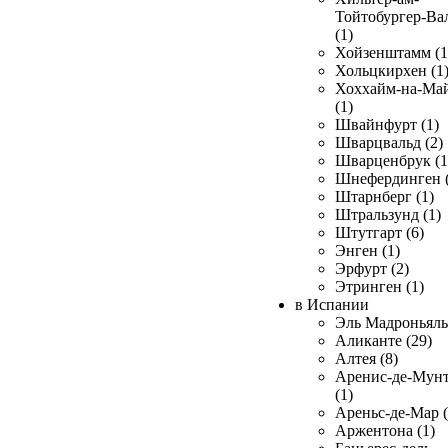
Тойтобургер-Ва
(1)
Хойзенштамм (1
Хольцкирхен (1
Хоххайм-на-Ма
(1)
Швайнфурт (1)
Шварцвальд (2)
Шварценбрук (1
Шнефердинген (
Штарнберг (1)
Штральзунд (1)
Штутгарт (6)
Энген (1)
Эрфурт (2)
Этринген (1)
в Испании
Эль Мадроньяль 
Аликанте (29)
Алтея (8)
Аренис-де-Мун
(1)
Ареньс-де-Мар (
Аржентона (1)