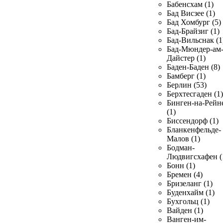
Бабенсхам (1)
Бад Висзее (1)
Бад Хомбург (5)
Бад-Брайзиг (1)
Бад-Вильснак (1
Бад-Мюндер-ам
Дайстер (1)
Баден-Баден (8)
Бамберг (1)
Берлин (53)
Берхтесгаден (1)
Бинген-на-Рейн
(1)
Биссендорф (1)
Бланкенфельде-
Малов (1)
Бодман-
Людвигсхафен (
Бонн (1)
Бремен (4)
Бризеланг (1)
Буденхайм (1)
Бухгольц (1)
Вайден (1)
Ванген-им-