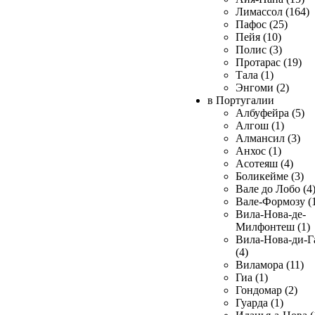
Лимассол (164)
Пафос (25)
Пейя (10)
Полис (3)
Протарас (19)
Тала (1)
Энгоми (2)
в Португалии
Албуфейра (5)
Алгош (1)
Алмансил (3)
Анхос (1)
Асотеяш (4)
Боликейме (3)
Вале до Лобо (4
Вале-Формозу (
Вила-Нова-де-
Милфонтеш (1)
Вила-Нова-ди-Г
(4)
Виламора (11)
Гиа (1)
Гондомар (2)
Гуарда (1)