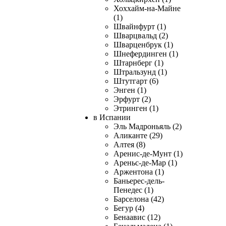
Хоххайм-на-Майне
(1)
Швайнфурт (1)
Шварцвальд (2)
Шварценбрук (1)
Шнефердинген (1)
Штарнберг (1)
Штральзунд (1)
Штутгарт (6)
Энген (1)
Эрфурт (2)
Этринген (1)
в Испании
Эль Мадроньяль (2)
Аликанте (29)
Алтея (8)
Аренис-де-Мунт (1)
Ареньс-де-Мар (1)
Аржентона (1)
Баньерес-дель-
Пенедес (1)
Барселона (42)
Бегур (4)
Бенаавис (12)