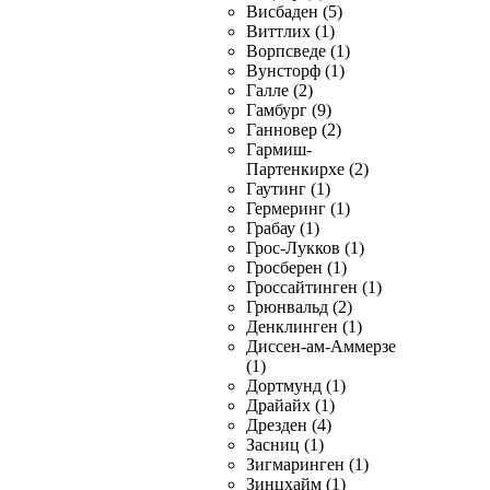
Висбаден (5)
Виттлих (1)
Ворпсведе (1)
Вунсторф (1)
Галле (2)
Гамбург (9)
Ганновер (2)
Гармиш-
Партенкирхе (2)
Гаутинг (1)
Гермеринг (1)
Грабау (1)
Грос-Лукков (1)
Гросберен (1)
Гроссайтинген (1)
Грюнвальд (2)
Денклинген (1)
Диссен-ам-Аммерзе
(1)
Дортмунд (1)
Драйайх (1)
Дрезден (4)
Засниц (1)
Зигмаринген (1)
Зинцхайм (1)