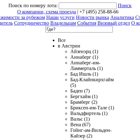
Поиск по номеру лота:
Поиск
О компании, схема проезда
| +7 (495) 258-88-66
ижимости за рубежом
Наши услуги
Новости рынка
Аналитика
Ст
дитель
Сотрудничество
Владельцам
События
Визовый отдел
О к
Все
в Австрии
Айзенэрц (1)
Аннаберг (1)
Аннаберг-им-
Ламмерталь (1)
Бад Ишль (1)
Бад-Клайнкирхгайм
(5)
Баден (7)
Бергхайм (1)
Брамберг (2)
Бриксен-им-Тале (1)
Вальдфиртель (1)
Вальс (1)
Вена (67)
Гойнг-ам-Вильден-
Кайзер (2)