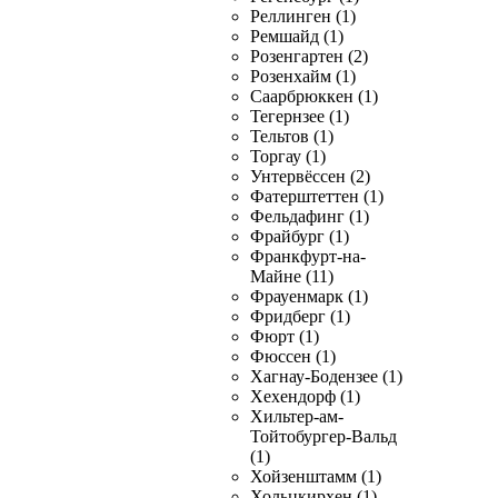
Реллинген (1)
Ремшайд (1)
Розенгартен (2)
Розенхайм (1)
Саарбрюккен (1)
Тегернзее (1)
Тельтов (1)
Торгау (1)
Унтервёссен (2)
Фатерштеттен (1)
Фельдафинг (1)
Фрайбург (1)
Франкфурт-на-
Майне (11)
Фрауенмарк (1)
Фридберг (1)
Фюрт (1)
Фюссен (1)
Хагнау-Бодензее (1)
Хехендорф (1)
Хильтер-ам-
Тойтобургер-Вальд
(1)
Хойзенштамм (1)
Хольцкирхен (1)