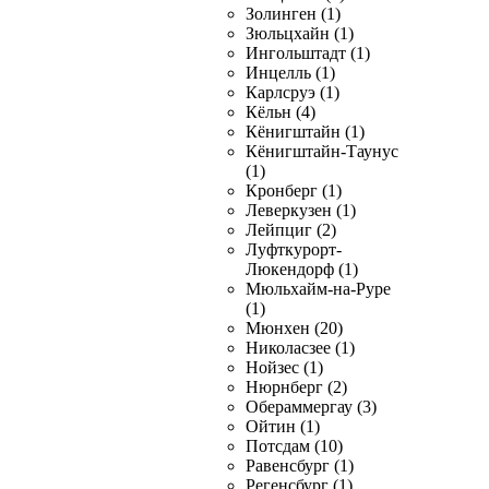
Золинген (1)
Зюльцхайн (1)
Ингольштадт (1)
Инцелль (1)
Карлсруэ (1)
Кёльн (4)
Кёнигштайн (1)
Кёнигштайн-Таунус
(1)
Кронберг (1)
Леверкузен (1)
Лейпциг (2)
Луфткурорт-
Люкендорф (1)
Мюльхайм-на-Руре
(1)
Мюнхен (20)
Николасзее (1)
Нойзес (1)
Нюрнберг (2)
Обераммергау (3)
Ойтин (1)
Потсдам (10)
Равенсбург (1)
Регенсбург (1)