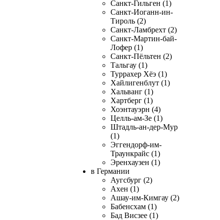
Санкт-Гильген (1)
Санкт-Иоганн-ин-
Тироль (2)
Санкт-Ламбрехт (2)
Санкт-Мартин-бай-
Лофер (1)
Санкт-Пёльтен (2)
Тальгау (1)
Туррахер Хёэ (1)
Хайлигенблут (1)
Хальванг (1)
Хартберг (1)
Хоэнтауэрн (4)
Целль-ам-Зе (1)
Штадль-ан-дер-Мур
(1)
Эггендорф-им-
Траункрайс (1)
Эренхаузен (1)
в Германии
Аугсбург (2)
Ахен (1)
Ашау-им-Кимгау (2)
Бабенсхам (1)
Бад Висзее (1)