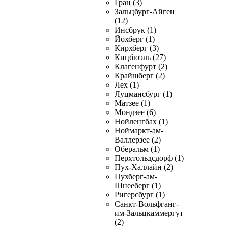
Грац (3)
Зальцбург-Айген
(12)
Инсбрук (1)
Йохберг (1)
Кирхберг (3)
Кицбюэль (27)
Клагенфурт (2)
Крайшберг (2)
Лех (1)
Луцмансбург (1)
Матзее (1)
Мондзее (6)
Нойленгбах (1)
Ноймаркт-ам-
Валлерзее (2)
Оберальм (1)
Перхтольдсдорф (1)
Пух-Халлайн (2)
Пухберг-ам-
Шнееберг (1)
Ригерсбург (1)
Санкт-Вольфганг-
им-Зальцкаммергут
(2)