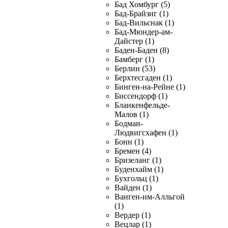
Бад Хомбург (5)
Бад-Брайзиг (1)
Бад-Вильснак (1)
Бад-Мюндер-ам-
Дайстер (1)
Баден-Баден (8)
Бамберг (1)
Берлин (53)
Берхтесгаден (1)
Бинген-на-Рейне (1)
Биссендорф (1)
Бланкенфельде-
Малов (1)
Бодман-
Людвигсхафен (1)
Бонн (1)
Бремен (4)
Бризеланг (1)
Буденхайм (1)
Бухгольц (1)
Вайден (1)
Ванген-им-Алльгой
(1)
Вердер (1)
Вецлар (1)