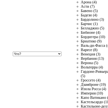
Арона (4)
Асти (7)
Бавено (5)
Бадези (4)
Бардолино (3)
Барчис (1)
Белладжио (5)
Бибионе (4)
Бордигера (10)
Бриатико (9)
Валь-ди-Фасса (
Варесе (8)
Хочу
Венеция (3)
купить
Вербания (13)
Верона (5)
Вольтерра (4)
Гардоне-Ривьер
(5)
Гроссето (4)
Дзамброне (19)
Изола Росса (4)
Империя (10)
Капо Ватикано (
Кастельсардо (1
Кастильоне-делл