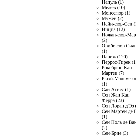
Напуль (1)
Межев (10)
Монсегюр (1)
Мужен (2)
Нейи-сюр-Сен (
Ницца (12)
Ножан-сюр-Ма
(2)
Орибо сюр Сиа
(1)
Париж (120)
Перрос-Гирек (1
Рокебрюн Кап
Мартен (7)
Рюэй-Мальмезо
(1)
Сан Агнес (1)
Сен Жан Кап
Ферра (23)
Сен Лоран д'Эз 
Сен Мартен де 
(1)
Сен Поль де Ва
(2)
Сен-Бриё (3)