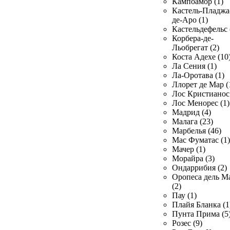
Кампоамор (1)
Кастель-Пладжа
де-Аро (1)
Кастельдефельс 
Корбера-де-
Льобрегат (2)
Коста Адехе (10
Ла Сения (1)
Ла-Оротава (1)
Ллорет де Мар (
Лос Кристианос 
Лос Менорес (1)
Мадрид (4)
Малага (23)
Марбелья (46)
Мас Фуматас (1)
Мачер (1)
Морайра (3)
Ондаррибия (2)
Оропеса дель М
(2)
Пау (1)
Плайя Бланка (1
Пунта Прима (5
Розес (9)