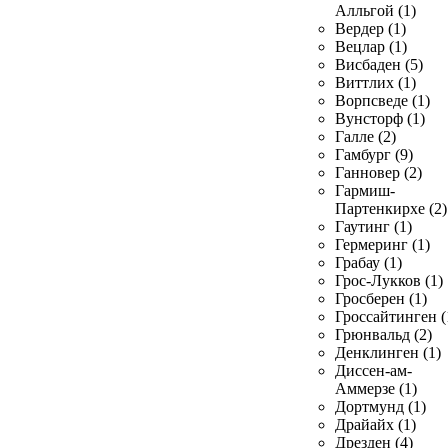
Алльгой (1)
Вердер (1)
Вецлар (1)
Висбаден (5)
Виттлих (1)
Ворпсведе (1)
Вунсторф (1)
Галле (2)
Гамбург (9)
Ганновер (2)
Гармиш-
Партенкирхе (2)
Гаутинг (1)
Гермеринг (1)
Грабау (1)
Грос-Лукков (1)
Гросберен (1)
Гроссайтинген (
Грюнвальд (2)
Денклинген (1)
Диссен-ам-
Аммерзе (1)
Дортмунд (1)
Драйайх (1)
Дрезден (4)