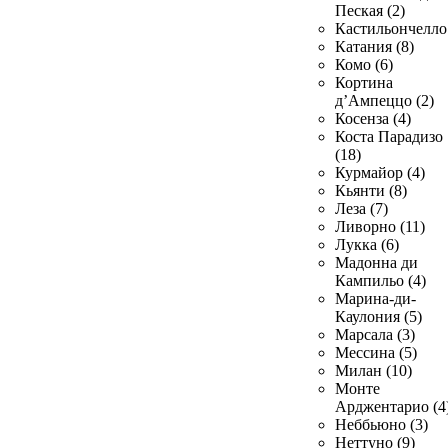
Пеская (2)
Кастильончелло 
Катания (8)
Комо (6)
Кортина
д’Ампеццо (2)
Косенза (4)
Коста Парадизо
(18)
Курмайор (4)
Кьянти (8)
Леза (7)
Ливорно (11)
Лукка (6)
Мадонна ди
Кампильо (4)
Марина-ди-
Каулония (5)
Марсала (3)
Мессина (5)
Милан (10)
Монте
Арджентарио (4
Неббьюно (3)
Неттуно (9)