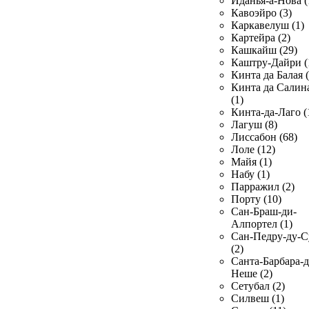
Иданья-а-Нова (
Кавоэйро (3)
Каркавелуш (1)
Картейра (2)
Кашкайш (29)
Каштру-Дайри (
Кинта да Балая (
Кинта да Салин
(1)
Кинта-да-Лаго (
Лагуш (8)
Лиссабон (68)
Лоле (12)
Майя (1)
Набу (1)
Парражил (2)
Порту (10)
Сан-Браш-ди-
Алпортел (1)
Сан-Педру-ду-С
(2)
Санта-Барбара-д
Неше (2)
Сетубал (2)
Силвеш (1)