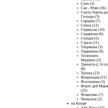
Сало (3)
Сан - Ремо (36)
Санта-Тереза-ди
Галлура (3)
Сарцана (7)
Сиена (12)
Сиракузы (10)
Сирмионе (6)
Специя (5)
Стреза (11)
Таормина (3)
Террачина (9)
Тосколано-
Мадерно (3)
Тринита-д' Агул
(8)
Тропеа (23)
Флоренция (51)
Фоллоника (3)
Форте дей Мар
(25)
Чезантико (7)
Чинкуале (2)
на Кипре
Айя-Напа (15)