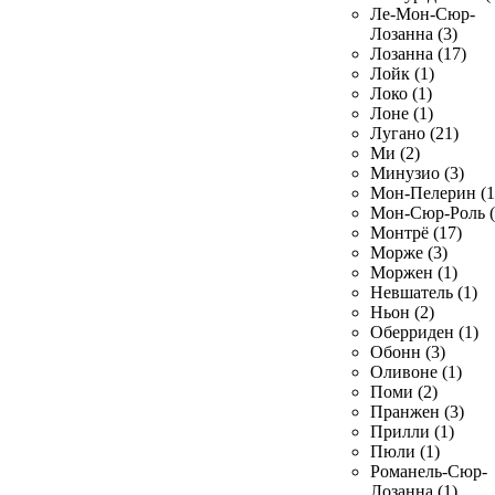
Ле-Мон-Сюр-
Лозанна (3)
Лозанна (17)
Лойк (1)
Локо (1)
Лоне (1)
Лугано (21)
Ми (2)
Минузио (3)
Мон-Пелерин (1
Мон-Сюр-Роль (
Монтрё (17)
Морже (3)
Моржен (1)
Невшатель (1)
Ньон (2)
Оберриден (1)
Обонн (3)
Оливоне (1)
Поми (2)
Пранжен (3)
Прилли (1)
Пюли (1)
Романель-Сюр-
Лозанна (1)