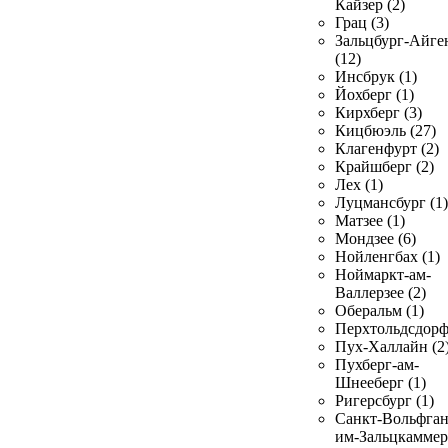
Кайзер (2)
Грац (3)
Зальцбург-Айге
(12)
Инсбрук (1)
Йохберг (1)
Кирхберг (3)
Кицбюэль (27)
Клагенфурт (2)
Крайшберг (2)
Лех (1)
Луцмансбург (1)
Матзее (1)
Мондзее (6)
Нойленгбах (1)
Ноймаркт-ам-
Валлерзее (2)
Оберальм (1)
Перхтольдсдорф
Пух-Халлайн (2
Пухберг-ам-
Шнееберг (1)
Ригерсбург (1)
Санкт-Вольфган
им-Зальцкаммер