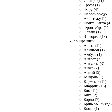
Синтра (11)
Трофа (1)
Фару (4)
Феррейра-ду-
Алентежу (1)
Фонте Санта (4)
Фронтейра (1)
Элваш (1)
Эшторил (13)
во Франции
Авезан (1)
Авиньон (1)
Амбуаз (1)
Англет (2)
Ангулем (3)
Анже (2)
Антиб (5)
Бандоль (1)
Баржемон (1)
Биарриц (16)
Биот (1)
Блуа (2)
Бордо (7)
Брив-ла-Гайярд 
Бюжа (1)