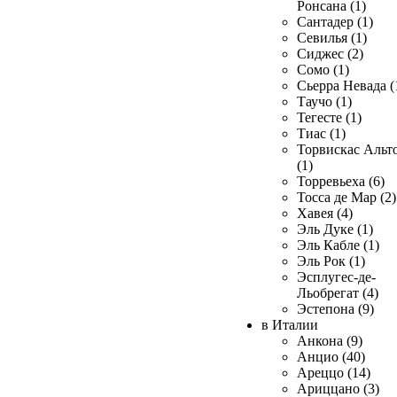
Ронсана (1)
Сантадер (1)
Севилья (1)
Сиджес (2)
Сомо (1)
Сьерра Невада (
Таучо (1)
Тегесте (1)
Тиас (1)
Торвискас Альт
(1)
Торревьеха (6)
Тосса де Мар (2)
Хавея (4)
Эль Дуке (1)
Эль Кабле (1)
Эль Рок (1)
Эсплугес-де-
Льобрегат (4)
Эстепона (9)
в Италии
Анкона (9)
Анцио (40)
Ареццо (14)
Ариццано (3)