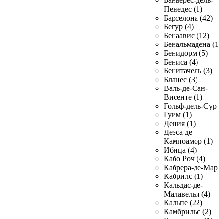
Баньерес-дель-
Пенедес (1)
Барселона (42)
Бегур (4)
Бенаавис (12)
Бенальмадена (1
Бенидорм (5)
Бениса (4)
Бенитачель (3)
Бланес (3)
Валь-де-Сан-
Висенте (1)
Гольф-дель-Сур 
Гуим (1)
Дения (1)
Деэса де
Кампоамор (1)
Ибица (4)
Кабо Роч (4)
Кабрера-де-Мар 
Кабрилс (1)
Кальдас-де-
Малавелья (4)
Кальпе (22)
Камбрильс (2)