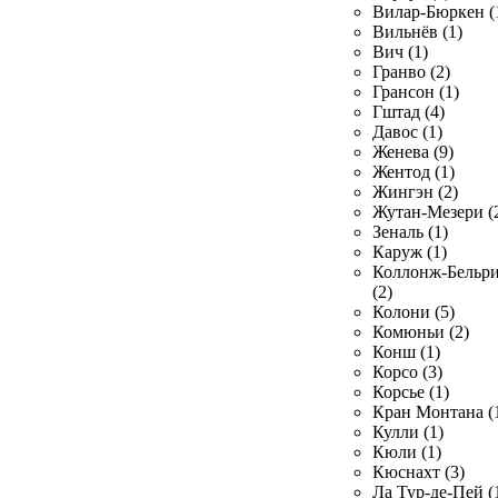
Вилар-Бюркен (
Вильнёв (1)
Вич (1)
Гранво (2)
Грансон (1)
Гштад (4)
Давос (1)
Женева (9)
Жентод (1)
Жингэн (2)
Жутан-Мезери (
Зеналь (1)
Каруж (1)
Коллонж-Бельр
(2)
Колони (5)
Комюньи (2)
Конш (1)
Корсо (3)
Корсье (1)
Кран Монтана (
Кулли (1)
Кюли (1)
Кюснахт (3)
Ла Тур-де-Пей (