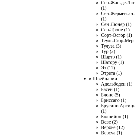
Сен-Жан-де-Лю
(1)
Сен-Жермен-ан
(1)
Сен-Люнер (1)
Сен-Тропе (1)
Сорт-Осгор (1)
Теуль-Сюр-Мер 
Тулуза (3)
Тур (2)
Шартр (1)
Шатору (1)
Эз (11)
Этрета (1)
в Швейцарии
Адельбоден (1)
Басен (1)
Блоне (5)
Бриссаго (1)
Брусино Арсиц
(1)
Бюшийон (1)
Веве (2)
Вербье (12)
Версуа (1)