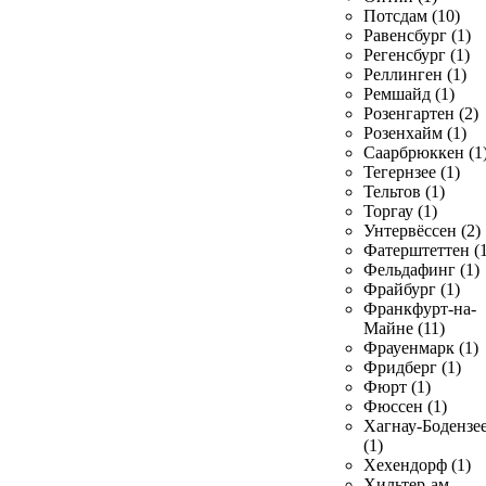
Потсдам (10)
Равенсбург (1)
Регенсбург (1)
Реллинген (1)
Ремшайд (1)
Розенгартен (2)
Розенхайм (1)
Саарбрюккен (1
Тегернзее (1)
Тельтов (1)
Торгау (1)
Унтервёссен (2)
Фатерштеттен (1
Фельдафинг (1)
Фрайбург (1)
Франкфурт-на-
Майне (11)
Фрауенмарк (1)
Фридберг (1)
Фюрт (1)
Фюссен (1)
Хагнау-Бодензе
(1)
Хехендорф (1)
Хильтер-ам-