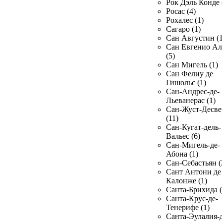
Рок Дэль Конде 
Росас (4)
Рохалес (1)
Сагаро (1)
Сан Августин (1
Сан Евгенио Ал
(5)
Сан Мигель (1)
Сан Фелиу де
Гишольс (1)
Сан-Андрес-де-
Льеванерас (1)
Сан-Жуст-Десве
(11)
Сан-Кугат-дель-
Вальес (6)
Сан-Мигель-де-
Абона (1)
Сан-Себастьян (
Сант Антони де
Калонже (1)
Санта-Брихида (
Санта-Крус-де-
Тенерифе (1)
Санта-Эулалия-д