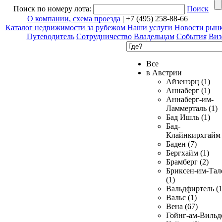
Поиск по номеру лота:
Поиск
О компании, схема проезда
| +7 (495) 258-88-66
Каталог недвижимости за рубежом
Наши услуги
Новости рын
Путеводитель
Сотрудничество
Владельцам
События
Виз
Все
в Австрии
Айзенэрц (1)
Аннаберг (1)
Аннаберг-им-
Ламмерталь (1)
Бад Ишль (1)
Бад-
Клайнкирхгайм 
Баден (7)
Бергхайм (1)
Брамберг (2)
Бриксен-им-Тал
(1)
Вальдфиртель (1
Вальс (1)
Вена (67)
Гойнг-ам-Вильд