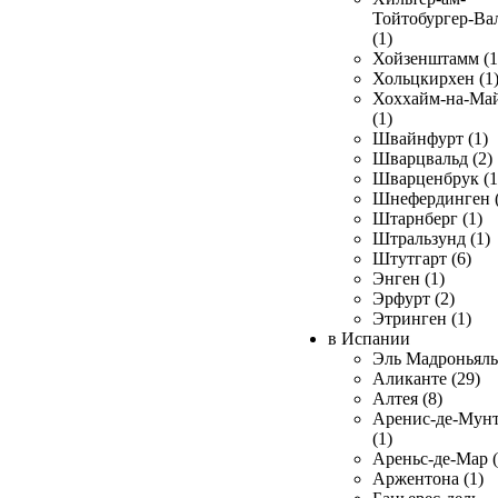
Тойтобургер-Ва
(1)
Хойзенштамм (1
Хольцкирхен (1
Хоххайм-на-Ма
(1)
Швайнфурт (1)
Шварцвальд (2)
Шварценбрук (1
Шнефердинген (
Штарнберг (1)
Штральзунд (1)
Штутгарт (6)
Энген (1)
Эрфурт (2)
Этринген (1)
в Испании
Эль Мадроньяль 
Аликанте (29)
Алтея (8)
Аренис-де-Мун
(1)
Ареньс-де-Мар (
Аржентона (1)