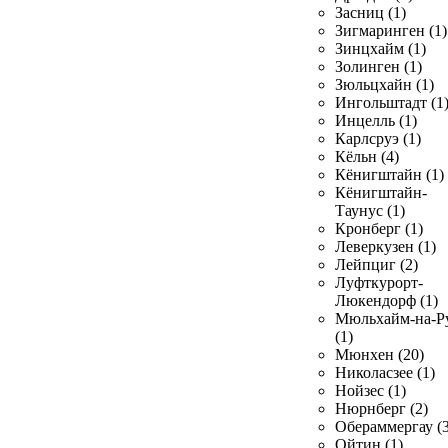
Засниц (1)
Зигмаринген (1)
Зинцхайм (1)
Золинген (1)
Зюльцхайн (1)
Ингольштадт (1
Инцелль (1)
Карлсруэ (1)
Кёльн (4)
Кёнигштайн (1)
Кёнигштайн-
Таунус (1)
Кронберг (1)
Леверкузен (1)
Лейпциг (2)
Луфткурорт-
Люкендорф (1)
Мюльхайм-на-Р
(1)
Мюнхен (20)
Николасзее (1)
Нойзес (1)
Нюрнберг (2)
Обераммергау (3
Ойтин (1)