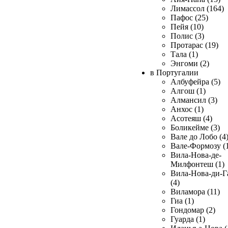
Лимассол (164)
Пафос (25)
Пейя (10)
Полис (3)
Протарас (19)
Тала (1)
Энгоми (2)
в Португалии
Албуфейра (5)
Алгош (1)
Алмансил (3)
Анхос (1)
Асотеяш (4)
Боликейме (3)
Вале до Лобо (4
Вале-Формозу (
Вила-Нова-де-
Милфонтеш (1)
Вила-Нова-ди-Г
(4)
Виламора (11)
Гиа (1)
Гондомар (2)
Гуарда (1)