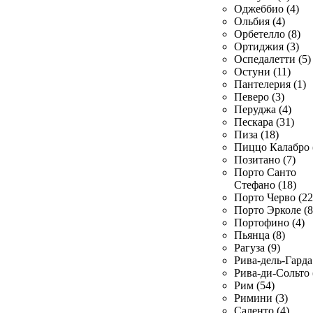
Оджеббио (4)
Ольбия (4)
Орбетелло (8)
Ортиджия (3)
Оспедалетти (5)
Остуни (11)
Пантелерия (1)
Певеро (3)
Перуджа (4)
Пескара (31)
Пиза (18)
Пиццо Калабро 
Позитано (7)
Порто Санто
Стефано (18)
Порто Черво (22
Порто Эрколе (8
Портофино (4)
Пьянца (8)
Рагуза (9)
Рива-дель-Гарда 
Рива-ди-Сольто 
Рим (54)
Римини (3)
Саленто (4)