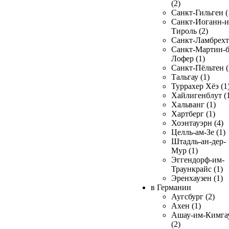
(2)
Санкт-Гильген (
Санкт-Иоганн-и
Тироль (2)
Санкт-Ламбрехт 
Санкт-Мартин-б
Лофер (1)
Санкт-Пёльтен (
Тальгау (1)
Туррахер Хёэ (1
Хайлигенблут (
Хальванг (1)
Хартберг (1)
Хоэнтауэрн (4)
Целль-ам-Зе (1)
Штадль-ан-дер-
Мур (1)
Эггендорф-им-
Траункрайс (1)
Эренхаузен (1)
в Германии
Аугсбург (2)
Ахен (1)
Ашау-им-Кимга
(2)