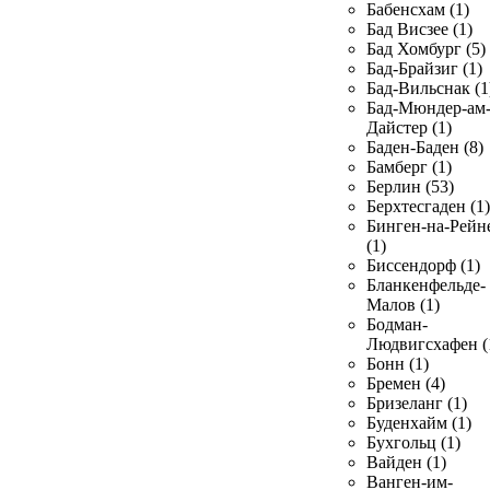
Бабенсхам (1)
Бад Висзее (1)
Бад Хомбург (5)
Бад-Брайзиг (1)
Бад-Вильснак (1
Бад-Мюндер-ам
Дайстер (1)
Баден-Баден (8)
Бамберг (1)
Берлин (53)
Берхтесгаден (1)
Бинген-на-Рейн
(1)
Биссендорф (1)
Бланкенфельде-
Малов (1)
Бодман-
Людвигсхафен (
Бонн (1)
Бремен (4)
Бризеланг (1)
Буденхайм (1)
Бухгольц (1)
Вайден (1)
Ванген-им-