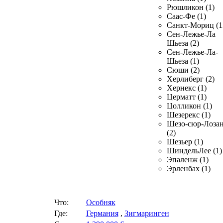
Рюшликон (1)
Саас-Фе (1)
Санкт-Мориц (1
Сен-Лежье-Ла
Шьеза (2)
Сен-Лежье-Ла-
Шьеза (1)
Сюши (2)
Херлиберг (2)
Хернекс (1)
Церматт (1)
Цолликон (1)
Шезерекс (1)
Шезо-сюр-Лоза
(2)
Шезьер (1)
ШиндельЛее (1)
Эпаленж (1)
Эрленбах (1)
Что:
Особняк
Где:
Германия
,
Зигмаринген