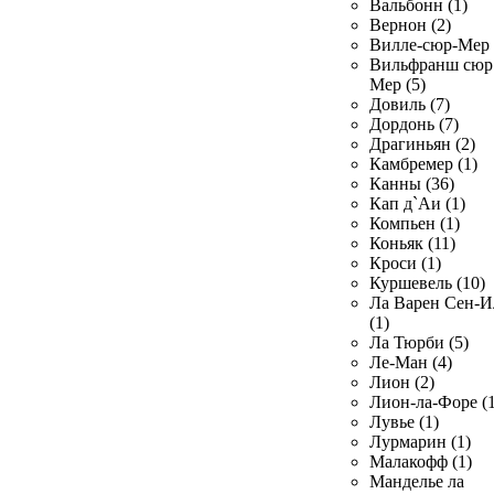
Вальбонн (1)
Вернон (2)
Вилле-сюр-Мер 
Вильфранш сюр
Мер (5)
Довиль (7)
Дордонь (7)
Драгиньян (2)
Камбремер (1)
Канны (36)
Кап д`Аи (1)
Компьен (1)
Коньяк (11)
Кроси (1)
Куршевель (10)
Ла Варен Сен-И
(1)
Ла Тюрби (5)
Ле-Ман (4)
Лион (2)
Лион-ла-Форе (1
Лувье (1)
Лурмарин (1)
Малакофф (1)
Манделье ла