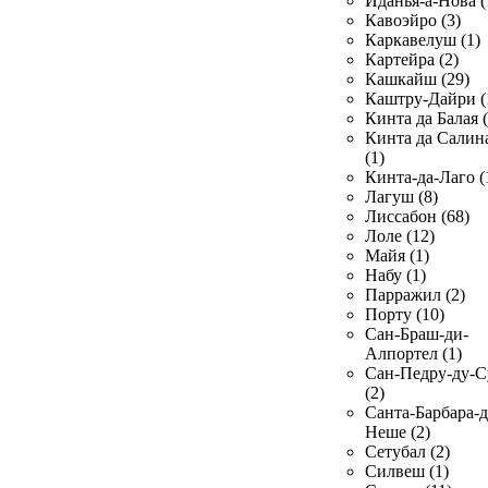
Иданья-а-Нова (
Кавоэйро (3)
Каркавелуш (1)
Картейра (2)
Кашкайш (29)
Каштру-Дайри (
Кинта да Балая (
Кинта да Салин
(1)
Кинта-да-Лаго (
Лагуш (8)
Лиссабон (68)
Лоле (12)
Майя (1)
Набу (1)
Парражил (2)
Порту (10)
Сан-Браш-ди-
Алпортел (1)
Сан-Педру-ду-С
(2)
Санта-Барбара-д
Неше (2)
Сетубал (2)
Силвеш (1)