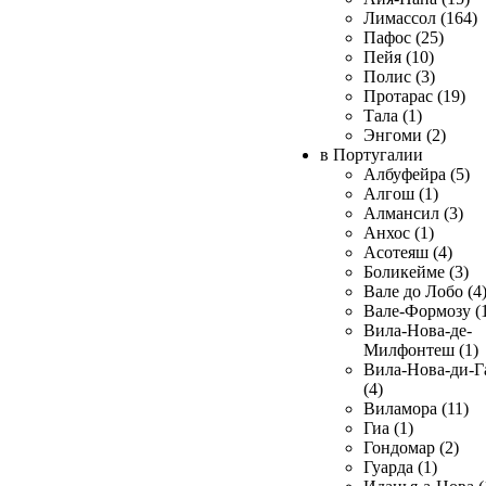
Лимассол (164)
Пафос (25)
Пейя (10)
Полис (3)
Протарас (19)
Тала (1)
Энгоми (2)
в Португалии
Албуфейра (5)
Алгош (1)
Алмансил (3)
Анхос (1)
Асотеяш (4)
Боликейме (3)
Вале до Лобо (4
Вале-Формозу (
Вила-Нова-де-
Милфонтеш (1)
Вила-Нова-ди-Г
(4)
Виламора (11)
Гиа (1)
Гондомар (2)
Гуарда (1)