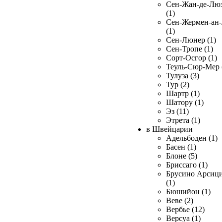
Сен-Жан-де-Лю
(1)
Сен-Жермен-ан
(1)
Сен-Люнер (1)
Сен-Тропе (1)
Сорт-Осгор (1)
Теуль-Сюр-Мер 
Тулуза (3)
Тур (2)
Шартр (1)
Шатору (1)
Эз (11)
Этрета (1)
в Швейцарии
Адельбоден (1)
Басен (1)
Блоне (5)
Бриссаго (1)
Брусино Арсиц
(1)
Бюшийон (1)
Веве (2)
Вербье (12)
Версуа (1)