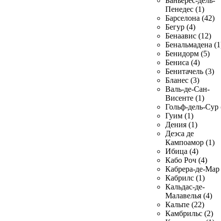
Баньерес-дель-
Пенедес (1)
Барселона (42)
Бегур (4)
Бенаавис (12)
Бенальмадена (1
Бенидорм (5)
Бениса (4)
Бенитачель (3)
Бланес (3)
Валь-де-Сан-
Висенте (1)
Гольф-дель-Сур 
Гуим (1)
Дения (1)
Деэса де
Кампоамор (1)
Ибица (4)
Кабо Роч (4)
Кабрера-де-Мар 
Кабрилс (1)
Кальдас-де-
Малавелья (4)
Кальпе (22)
Камбрильс (2)