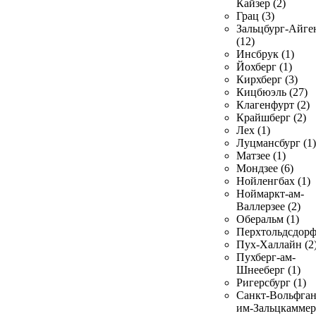
Кайзер (2)
Грац (3)
Зальцбург-Айге
(12)
Инсбрук (1)
Йохберг (1)
Кирхберг (3)
Кицбюэль (27)
Клагенфурт (2)
Крайшберг (2)
Лех (1)
Луцмансбург (1)
Матзее (1)
Мондзее (6)
Нойленгбах (1)
Ноймаркт-ам-
Валлерзее (2)
Оберальм (1)
Перхтольдсдорф
Пух-Халлайн (2
Пухберг-ам-
Шнееберг (1)
Ригерсбург (1)
Санкт-Вольфган
им-Зальцкаммер