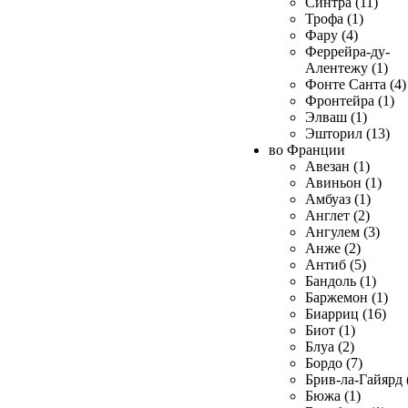
Синтра (11)
Трофа (1)
Фару (4)
Феррейра-ду-
Алентежу (1)
Фонте Санта (4)
Фронтейра (1)
Элваш (1)
Эшторил (13)
во Франции
Авезан (1)
Авиньон (1)
Амбуаз (1)
Англет (2)
Ангулем (3)
Анже (2)
Антиб (5)
Бандоль (1)
Баржемон (1)
Биарриц (16)
Биот (1)
Блуа (2)
Бордо (7)
Брив-ла-Гайярд 
Бюжа (1)