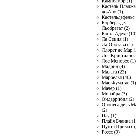
Кампоамор (1)
Кастель-Пладжа
де-Аро (1)
Кастельдефельс 
Корбера-де-
Льобрегат (2)
Коста Адехе (10
Ла Сения (1)
Ла-Оротава (1)
Ллорет де Мар (
Лос Кристианос 
Лос Менорес (1)
Мадрид (4)
Малага (23)
Марбелья (46)
Мас Фуматас (1)
Мачер (1)
Морайра (3)
Ондаррибия (2)
Оропеса дель М
(2)
Пау (1)
Плайя Бланка (1
Пунта Прима (5
Розес (9)