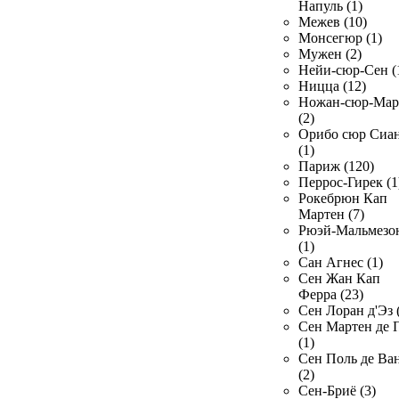
Напуль (1)
Межев (10)
Монсегюр (1)
Мужен (2)
Нейи-сюр-Сен (
Ницца (12)
Ножан-сюр-Ма
(2)
Орибо сюр Сиа
(1)
Париж (120)
Перрос-Гирек (1
Рокебрюн Кап
Мартен (7)
Рюэй-Мальмезо
(1)
Сан Агнес (1)
Сен Жан Кап
Ферра (23)
Сен Лоран д'Эз 
Сен Мартен де 
(1)
Сен Поль де Ва
(2)
Сен-Бриё (3)