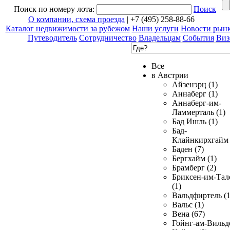
Поиск по номеру лота:
Поиск
О компании, схема проезда
| +7 (495) 258-88-66
Каталог недвижимости за рубежом
Наши услуги
Новости рын
Путеводитель
Сотрудничество
Владельцам
События
Виз
Все
в Австрии
Айзенэрц (1)
Аннаберг (1)
Аннаберг-им-
Ламмерталь (1)
Бад Ишль (1)
Бад-
Клайнкирхгайм 
Баден (7)
Бергхайм (1)
Брамберг (2)
Бриксен-им-Тал
(1)
Вальдфиртель (1
Вальс (1)
Вена (67)
Гойнг-ам-Вильд