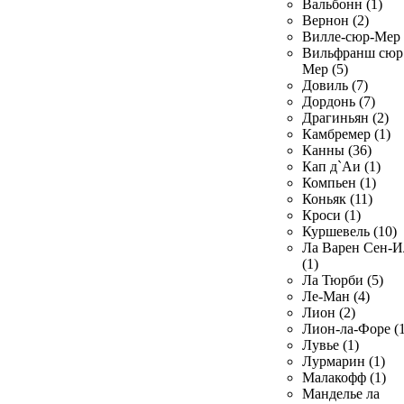
Вальбонн (1)
Вернон (2)
Вилле-сюр-Мер 
Вильфранш сюр
Мер (5)
Довиль (7)
Дордонь (7)
Драгиньян (2)
Камбремер (1)
Канны (36)
Кап д`Аи (1)
Компьен (1)
Коньяк (11)
Кроси (1)
Куршевель (10)
Ла Варен Сен-И
(1)
Ла Тюрби (5)
Ле-Ман (4)
Лион (2)
Лион-ла-Форе (1
Лувье (1)
Лурмарин (1)
Малакофф (1)
Манделье ла