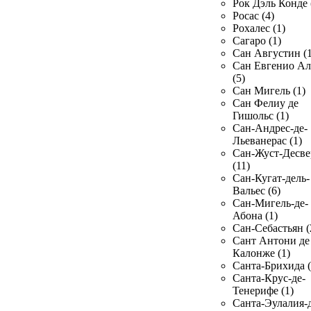
Рок Дэль Конде 
Росас (4)
Рохалес (1)
Сагаро (1)
Сан Августин (1
Сан Евгенио Ал
(5)
Сан Мигель (1)
Сан Фелиу де
Гишольс (1)
Сан-Андрес-де-
Льеванерас (1)
Сан-Жуст-Десве
(11)
Сан-Кугат-дель-
Вальес (6)
Сан-Мигель-де-
Абона (1)
Сан-Себастьян (
Сант Антони де
Калонже (1)
Санта-Брихида (
Санта-Крус-де-
Тенерифе (1)
Санта-Эулалия-д