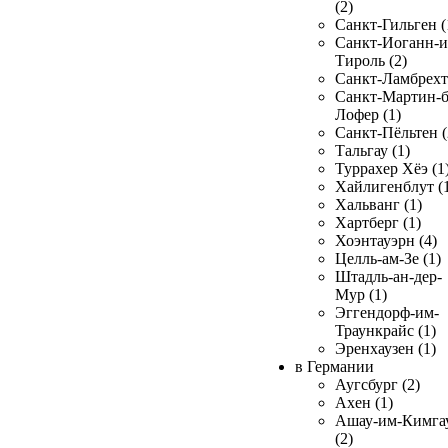
(2)
Санкт-Гильген (
Санкт-Иоганн-и
Тироль (2)
Санкт-Ламбрехт 
Санкт-Мартин-б
Лофер (1)
Санкт-Пёльтен (
Тальгау (1)
Туррахер Хёэ (1
Хайлигенблут (
Хальванг (1)
Хартберг (1)
Хоэнтауэрн (4)
Целль-ам-Зе (1)
Штадль-ан-дер-
Мур (1)
Эггендорф-им-
Траункрайс (1)
Эренхаузен (1)
в Германии
Аугсбург (2)
Ахен (1)
Ашау-им-Кимга
(2)