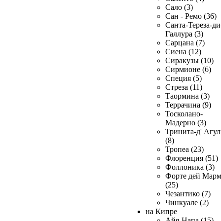
Сало (3)
Сан - Ремо (36)
Санта-Тереза-ди
Галлура (3)
Сарцана (7)
Сиена (12)
Сиракузы (10)
Сирмионе (6)
Специя (5)
Стреза (11)
Таормина (3)
Террачина (9)
Тосколано-
Мадерно (3)
Тринита-д' Агул
(8)
Тропеа (23)
Флоренция (51)
Фоллоника (3)
Форте дей Мар
(25)
Чезантико (7)
Чинкуале (2)
на Кипре
Айя-Напа (15)