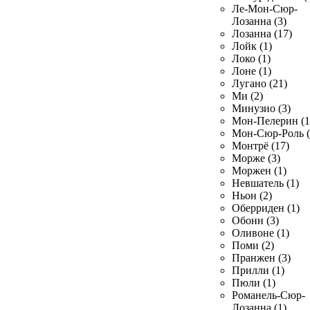
Ле-Мон-Сюр-
Лозанна (3)
Лозанна (17)
Лойк (1)
Локо (1)
Лоне (1)
Лугано (21)
Ми (2)
Минузио (3)
Мон-Пелерин (1
Мон-Сюр-Роль (
Монтрё (17)
Морже (3)
Моржен (1)
Невшатель (1)
Ньон (2)
Оберриден (1)
Обонн (3)
Оливоне (1)
Поми (2)
Пранжен (3)
Прилли (1)
Пюли (1)
Романель-Сюр-
Лозанна (1)