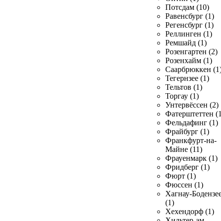
Потсдам (10)
Равенсбург (1)
Регенсбург (1)
Реллинген (1)
Ремшайд (1)
Розенгартен (2)
Розенхайм (1)
Саарбрюккен (1
Тегернзее (1)
Тельтов (1)
Торгау (1)
Унтервёссен (2)
Фатерштеттен (1
Фельдафинг (1)
Фрайбург (1)
Франкфурт-на-
Майне (11)
Фрауенмарк (1)
Фридберг (1)
Фюрт (1)
Фюссен (1)
Хагнау-Бодензе
(1)
Хехендорф (1)
Хильтер-ам-