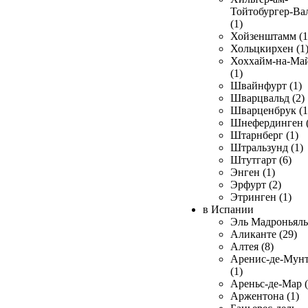
Тойтобургер-Ва
(1)
Хойзенштамм (1
Хольцкирхен (1
Хоххайм-на-Ма
(1)
Швайнфурт (1)
Шварцвальд (2)
Шварценбрук (1
Шнефердинген (
Штарнберг (1)
Штральзунд (1)
Штутгарт (6)
Энген (1)
Эрфурт (2)
Этринген (1)
в Испании
Эль Мадроньяль 
Аликанте (29)
Алтея (8)
Аренис-де-Мун
(1)
Ареньс-де-Мар (
Аржентона (1)