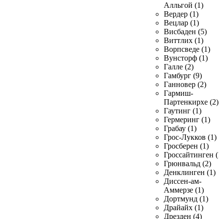
Алльгой (1)
Вердер (1)
Вецлар (1)
Висбаден (5)
Виттлих (1)
Ворпсведе (1)
Вунсторф (1)
Галле (2)
Гамбург (9)
Ганновер (2)
Гармиш-
Партенкирхе (2)
Гаутинг (1)
Гермеринг (1)
Грабау (1)
Грос-Лукков (1)
Гросберен (1)
Гроссайтинген (
Грюнвальд (2)
Денклинген (1)
Диссен-ам-
Аммерзе (1)
Дортмунд (1)
Драйайх (1)
Дрезден (4)