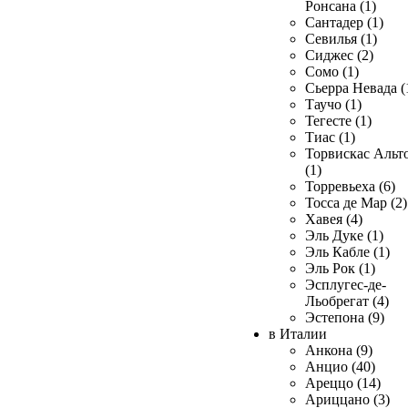
Ронсана (1)
Сантадер (1)
Севилья (1)
Сиджес (2)
Сомо (1)
Сьерра Невада (
Таучо (1)
Тегесте (1)
Тиас (1)
Торвискас Альт
(1)
Торревьеха (6)
Тосса де Мар (2)
Хавея (4)
Эль Дуке (1)
Эль Кабле (1)
Эль Рок (1)
Эсплугес-де-
Льобрегат (4)
Эстепона (9)
в Италии
Анкона (9)
Анцио (40)
Ареццо (14)
Ариццано (3)