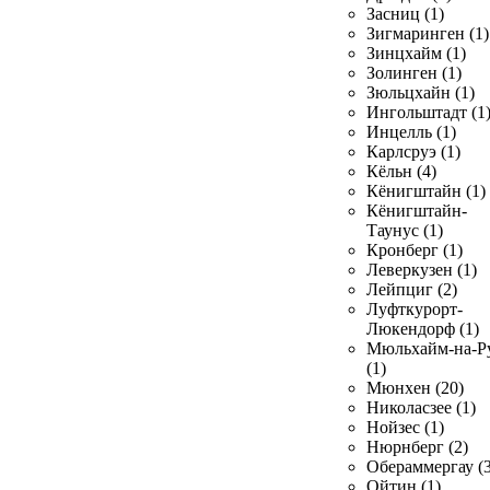
Засниц (1)
Зигмаринген (1)
Зинцхайм (1)
Золинген (1)
Зюльцхайн (1)
Ингольштадт (1
Инцелль (1)
Карлсруэ (1)
Кёльн (4)
Кёнигштайн (1)
Кёнигштайн-
Таунус (1)
Кронберг (1)
Леверкузен (1)
Лейпциг (2)
Луфткурорт-
Люкендорф (1)
Мюльхайм-на-Р
(1)
Мюнхен (20)
Николасзее (1)
Нойзес (1)
Нюрнберг (2)
Обераммергау (3
Ойтин (1)