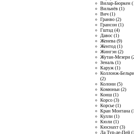
Вилар-Бюркен (
Вильнёв (1)
Вич (1)
Гранво (2)
Грансон (1)
Гштад (4)
Давос (1)
Женева (9)
Жентод (1)
Жингэн (2)
Жутан-Мезери (
Зеналь (1)
Каруж (1)
Коллонж-Бельр
(2)
Колони (5)
Комюньи (2)
Конш (1)
Корсо (3)
Корсье (1)
Кран Монтана (
Кулли (1)
Кюли (1)
Кюснахт (3)
Ла Тур-де-Пей (