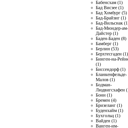
Бабенсхам (1)
Бад Висзее (1)
Бад Хомбург (5)
Бад-Брайзиг (1)
Бад-Вильснак (1
Бад-Мюндер-ам
Дайстер (1)
Баден-Баден (8)
Бамберг (1)
Берлин (53)
Берхтесгаден (1)
Бинген-на-Рейн
(1)
Биссендорф (1)
Бланкенфельде-
Малов (1)
Бодман-
Людвигсхафен (
Бонн (1)
Бремен (4)
Бризеланг (1)
Буденхайм (1)
Бухгольц (1)
Вайден (1)
Ванген-им-