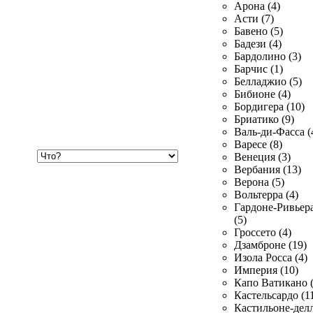
Арона (4)
Асти (7)
Бавено (5)
Бадези (4)
Бардолино (3)
Барчис (1)
Белладжио (5)
Бибионе (4)
Бордигера (10)
Бриатико (9)
Валь-ди-Фасса (
Варесе (8)
Хочу
Венеция (3)
купить
Вербания (13)
Верона (5)
Вольтерра (4)
Гардоне-Ривьер
(5)
Гроссето (4)
Дзамброне (19)
Изола Росса (4)
Империя (10)
Капо Ватикано (
Кастельсардо (1
Кастильоне-делл