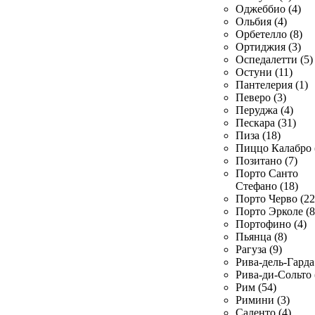
Оджеббио (4)
Ольбия (4)
Орбетелло (8)
Ортиджия (3)
Оспедалетти (5)
Остуни (11)
Пантелерия (1)
Певеро (3)
Перуджа (4)
Пескара (31)
Пиза (18)
Пиццо Калабро 
Позитано (7)
Порто Санто
Стефано (18)
Порто Черво (22
Порто Эрколе (8
Портофино (4)
Пьянца (8)
Рагуза (9)
Рива-дель-Гарда 
Рива-ди-Сольто 
Рим (54)
Римини (3)
Саленто (4)