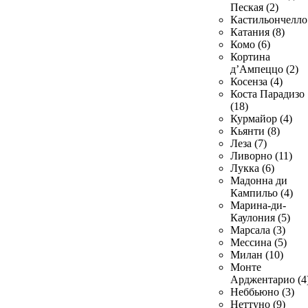
Пеская (2)
Кастильончелло 
Катания (8)
Комо (6)
Кортина
д’Ампеццо (2)
Косенза (4)
Коста Парадизо
(18)
Курмайор (4)
Кьянти (8)
Леза (7)
Ливорно (11)
Лукка (6)
Мадонна ди
Кампильо (4)
Марина-ди-
Каулония (5)
Марсала (3)
Мессина (5)
Милан (10)
Монте
Арджентарио (4
Неббьюно (3)
Неттуно (9)