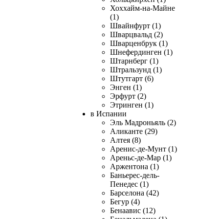
Хоххайм-на-Майне
(1)
Швайнфурт (1)
Шварцвальд (2)
Шварценбрук (1)
Шнефердинген (1)
Штарнберг (1)
Штральзунд (1)
Штутгарт (6)
Энген (1)
Эрфурт (2)
Этринген (1)
в Испании
Эль Мадроньяль (2)
Аликанте (29)
Алтея (8)
Аренис-де-Мунт (1)
Ареньс-де-Мар (1)
Аржентона (1)
Баньерес-дель-
Пенедес (1)
Барселона (42)
Бегур (4)
Бенаавис (12)