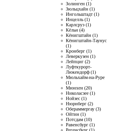
Золинген (1)
Зюльцхайн (1)
Ингольштадт (1)
Инцелль (1)
Карлсруэ (1)
Кёльн (4)
Кёнигштайн (1)
Кёнигштайн-Таунус
(1)
Кронберг (1)
Леверкузен (1)
Лейпциг (2)
Луфткурорт-
Люкендорф (1)
Мюльхайм-на-Руре
(1)
Мюнхен (20)
Николасзее (1)
Нойзес (1)
Нюрнберг (2)
Обераммергау (3)
Ойтин (1)
Потсдам (10)
Равенсбург (1)
Регенсбург (1)