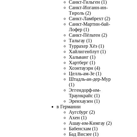
Санкт-Гильген (1)
Санкт-Иоганн-ин-
Тироль (2)
Санкт-Ламбрехт (2)
Санкт-Мартин-бай-
Лофер (1)
Санкт-Пёльтен (2)
Тальгау (1)
Туррахер Хёэ (1)
Хайлигенблут (1)
Хальванг (1)
Хартберг (1)
Хоэнтауэрн (4)
Целль-ам-Зе (1)
Штадль-ан-дер-Мур
(1)
Эггендорф-им-
Траункрайс (1)
Эренхаузен (1)
в Германии
Аугсбург (2)
Ахен (1)
Ашау-им-Кимгау (2)
Бабенсхам (1)
Бад Висзее (1)