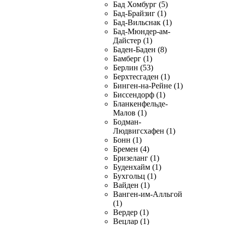
Бад Хомбург (5)
Бад-Брайзиг (1)
Бад-Вильснак (1)
Бад-Мюндер-ам-
Дайстер (1)
Баден-Баден (8)
Бамберг (1)
Берлин (53)
Берхтесгаден (1)
Бинген-на-Рейне (1)
Биссендорф (1)
Бланкенфельде-
Малов (1)
Бодман-
Людвигсхафен (1)
Бонн (1)
Бремен (4)
Бризеланг (1)
Буденхайм (1)
Бухгольц (1)
Вайден (1)
Ванген-им-Алльгой
(1)
Вердер (1)
Вецлар (1)