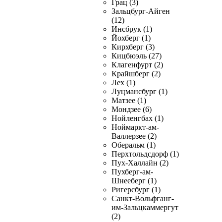
Грац (3)
Зальцбург-Айген
(12)
Инсбрук (1)
Йохберг (1)
Кирхберг (3)
Кицбюэль (27)
Клагенфурт (2)
Крайшберг (2)
Лех (1)
Луцмансбург (1)
Матзее (1)
Мондзее (6)
Нойленгбах (1)
Ноймаркт-ам-
Валлерзее (2)
Оберальм (1)
Перхтольдсдорф (1)
Пух-Халлайн (2)
Пухберг-ам-
Шнееберг (1)
Ригерсбург (1)
Санкт-Вольфганг-
им-Зальцкаммергут
(2)