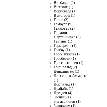
Висбаден (5)
Виттлих (1)
Ворпсведе (1)
Вунсторф (1)
Галле (2)
Гамбург (9)
Ганновер (2)
Гармиш-
Партенкирхе (2)
Гаутинг (1)
Гермеринг (1)
Грабау (1)
Грос-Лукков (1)
Гросберен (1)
Гроссайтинген (1)
Грюнвальд (2)
Денклинген (1)
Диссен-ам-Аммерзе
(1)
Дортмунд (1)
Драйайх (1)
Дрезден (4)
Засниц (1)
Зигмаринген (1)
Зинцхайм (1)