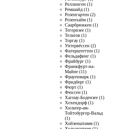
Реллинген (1)
Ремшайд (1)
Розенгартен (2)
Розенхайм (1)
Саарбрюккен (1)
Тегернзее (1)
Тельтов (1)
Торгау (1)
Унтервёссен (2)
Фатерштеттен (1)
Фельдафинг (1)
Фрайбург (1)
Франкфурт-на-
Майне (11)
Фрауенмарк (1)
Фридберг (1)
Фюрт (1)
Фюссен (1)
Хагнау-Бодензее (1)
Хехендорф (1)
Хильтер-ам-
Тойтобургер-Вальд
(1)
Хойзенштамм (1)
Хольцкирхен (1)