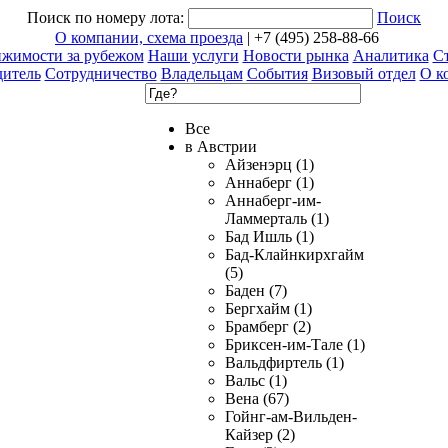
Поиск по номеру лота:
Поиск
О компании, схема проезда
| +7 (495) 258-88-66
ижимости за рубежом
Наши услуги
Новости рынка
Аналитика
Ст
дитель
Сотрудничество
Владельцам
События
Визовый отдел
О к
Все
в Австрии
Айзенэрц (1)
Аннаберг (1)
Аннаберг-им-
Ламмерталь (1)
Бад Ишль (1)
Бад-Клайнкирхгайм
(5)
Баден (7)
Бергхайм (1)
Брамберг (2)
Бриксен-им-Тале (1)
Вальдфиртель (1)
Вальс (1)
Вена (67)
Гойнг-ам-Вильден-
Кайзер (2)