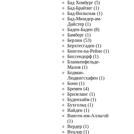
Бад Хомбург (5)
Бад-Брайзиг (1)
Бад-Вильснак (1)
Бад-Мюндер-ам-
Дайстер (1)
Баден-Баден (8)
Бамберг (1)
Берлин (53)
Берхтесгаден (1)
Бинген-на-Рейне (1)
Биссендорф (1)
Бланкенфельде-
Малов (1)
Бодман-
Людвигсхафен (1)
Бонн (1)
Бремен (4)
Бризеланг (1)
Буденхайм (1)
Бухгольц (1)
Вайден (1)
Ванген-им-Алльгой
(1)
Вердер (1)
Вецлар (1)