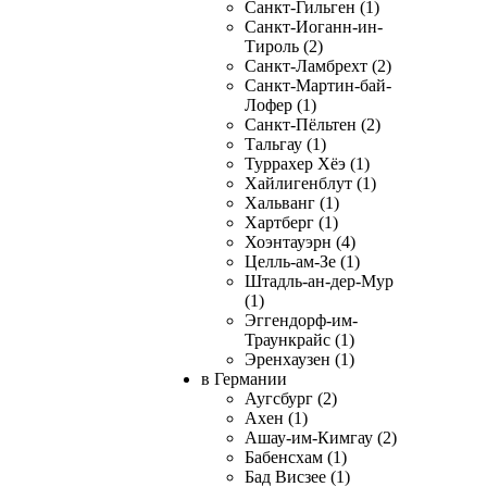
Санкт-Гильген (1)
Санкт-Иоганн-ин-
Тироль (2)
Санкт-Ламбрехт (2)
Санкт-Мартин-бай-
Лофер (1)
Санкт-Пёльтен (2)
Тальгау (1)
Туррахер Хёэ (1)
Хайлигенблут (1)
Хальванг (1)
Хартберг (1)
Хоэнтауэрн (4)
Целль-ам-Зе (1)
Штадль-ан-дер-Мур
(1)
Эггендорф-им-
Траункрайс (1)
Эренхаузен (1)
в Германии
Аугсбург (2)
Ахен (1)
Ашау-им-Кимгау (2)
Бабенсхам (1)
Бад Висзее (1)