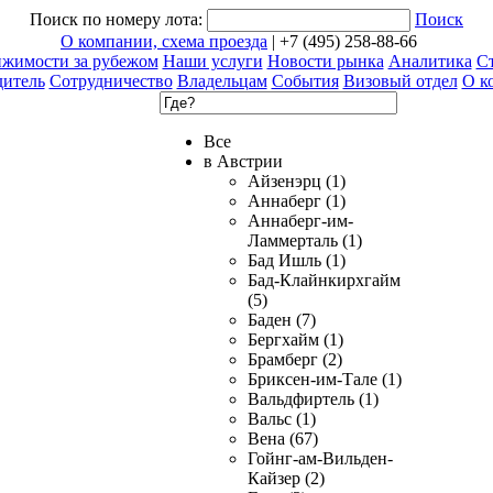
Поиск по номеру лота:
Поиск
О компании, схема проезда
| +7 (495) 258-88-66
ижимости за рубежом
Наши услуги
Новости рынка
Аналитика
Ст
дитель
Сотрудничество
Владельцам
События
Визовый отдел
О к
Все
в Австрии
Айзенэрц (1)
Аннаберг (1)
Аннаберг-им-
Ламмерталь (1)
Бад Ишль (1)
Бад-Клайнкирхгайм
(5)
Баден (7)
Бергхайм (1)
Брамберг (2)
Бриксен-им-Тале (1)
Вальдфиртель (1)
Вальс (1)
Вена (67)
Гойнг-ам-Вильден-
Кайзер (2)