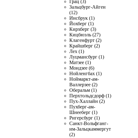
Грац (3)
Зальцбург-Айген
(12)
Инсбрук (1)
Йохберг (1)
Кирхберг (3)
Кицбюэль (27)
Клагенфурт (2)
Крайшберг (2)
Лех (1)
Луцмансбург (1)
Матзее (1)
Мондзее (6)
Нойленгбах (1)
Ноймаркт-ам-
Валлерзее (2)
Оберальм (1)
Перхтольдсдорф (1)
Пух-Халлайн (2)
Пухберг-ам-
Шнееберг (1)
Ригерсбург (1)
Санкт-Вольфганг-
им-Зальцкаммергут
(2)