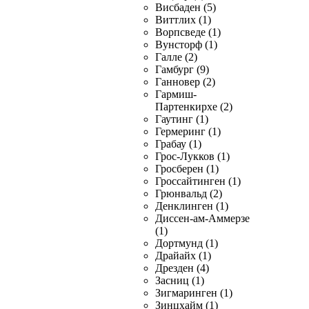
Висбаден (5)
Виттлих (1)
Ворпсведе (1)
Вунсторф (1)
Галле (2)
Гамбург (9)
Ганновер (2)
Гармиш-
Партенкирхе (2)
Гаутинг (1)
Гермеринг (1)
Грабау (1)
Грос-Лукков (1)
Гросберен (1)
Гроссайтинген (1)
Грюнвальд (2)
Денклинген (1)
Диссен-ам-Аммерзе
(1)
Дортмунд (1)
Драйайх (1)
Дрезден (4)
Засниц (1)
Зигмаринген (1)
Зинцхайм (1)