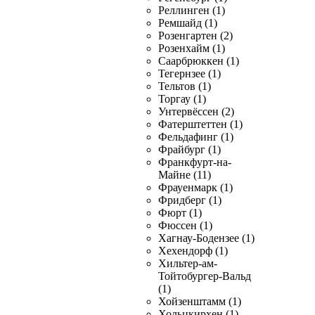
Реллинген (1)
Ремшайд (1)
Розенгартен (2)
Розенхайм (1)
Саарбрюккен (1)
Тегернзее (1)
Тельтов (1)
Торгау (1)
Унтервёссен (2)
Фатерштеттен (1)
Фельдафинг (1)
Фрайбург (1)
Франкфурт-на-
Майне (11)
Фрауенмарк (1)
Фридберг (1)
Фюрт (1)
Фюссен (1)
Хагнау-Бодензее (1)
Хехендорф (1)
Хильтер-ам-
Тойтобургер-Вальд
(1)
Хойзенштамм (1)
Хольцкирхен (1)