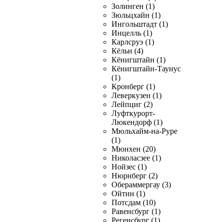
Золинген (1)
Зюльцхайн (1)
Ингольштадт (1)
Инцелль (1)
Карлсруэ (1)
Кёльн (4)
Кёнигштайн (1)
Кёнигштайн-Таунус
(1)
Кронберг (1)
Леверкузен (1)
Лейпциг (2)
Луфткурорт-
Люкендорф (1)
Мюльхайм-на-Руре
(1)
Мюнхен (20)
Николасзее (1)
Нойзес (1)
Нюрнберг (2)
Обераммергау (3)
Ойтин (1)
Потсдам (10)
Равенсбург (1)
Регенсбург (1)