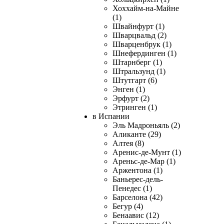
Хоххайм-на-Майне
(1)
Швайнфурт (1)
Шварцвальд (2)
Шварценбрук (1)
Шнефердинген (1)
Штарнберг (1)
Штральзунд (1)
Штутгарт (6)
Энген (1)
Эрфурт (2)
Этринген (1)
в Испании
Эль Мадроньяль (2)
Аликанте (29)
Алтея (8)
Аренис-де-Мунт (1)
Ареньс-де-Мар (1)
Аржентона (1)
Баньерес-дель-
Пенедес (1)
Барселона (42)
Бегур (4)
Бенаавис (12)