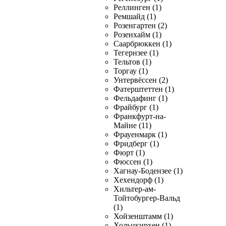
Реллинген (1)
Ремшайд (1)
Розенгартен (2)
Розенхайм (1)
Саарбрюккен (1)
Тегернзее (1)
Тельтов (1)
Торгау (1)
Унтервёссен (2)
Фатерштеттен (1)
Фельдафинг (1)
Фрайбург (1)
Франкфурт-на-
Майне (11)
Фрауенмарк (1)
Фридберг (1)
Фюрт (1)
Фюссен (1)
Хагнау-Бодензее (1)
Хехендорф (1)
Хильтер-ам-
Тойтобургер-Вальд
(1)
Хойзенштамм (1)
Хольцкирхен (1)