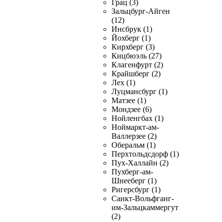
Грац (3)
Зальцбург-Айген
(12)
Инсбрук (1)
Йохберг (1)
Кирхберг (3)
Кицбюэль (27)
Клагенфурт (2)
Крайшберг (2)
Лех (1)
Луцмансбург (1)
Матзее (1)
Мондзее (6)
Нойленгбах (1)
Ноймаркт-ам-
Валлерзее (2)
Оберальм (1)
Перхтольдсдорф (1)
Пух-Халлайн (2)
Пухберг-ам-
Шнееберг (1)
Ригерсбург (1)
Санкт-Вольфганг-
им-Зальцкаммергут
(2)