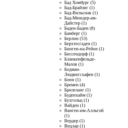
Бад Хомбург (5)
Бад-Брайзиг (1)
Бад-Вильснак (1)
Бад-Мюндер-ам-
Дайстер (1)
Баден-Баден (8)
Бамберг (1)
Берлин (53)
Берхтесгаден (1)
Бинген-на-Рейне (1)
Биссендорф (1)
Бланкенфельде-
Малов (1)
Бодман-
Людвигсхафен (1)
Бонн (1)
Бремен (4)
Бризеланг (1)
Буденхайм (1)
Бухгольц (1)
Вайден (1)
Ванген-им-Алльгой
(1)
Вердер (1)
Вецлар (1)