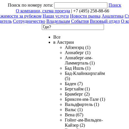
Поиск по номеру лота:
Поиск
О компании, схема проезда
| +7 (495) 258-88-66
ижимости за рубежом
Наши услуги
Новости рынка
Аналитика
Ст
дитель
Сотрудничество
Владельцам
События
Визовый отдел
О к
Все
в Австрии
Айзенэрц (1)
Аннаберг (1)
Аннаберг-им-
Ламмерталь (1)
Бад Ишль (1)
Бад-Клайнкирхгайм
(5)
Баден (7)
Бергхайм (1)
Брамберг (2)
Бриксен-им-Тале (1)
Вальдфиртель (1)
Вальс (1)
Вена (67)
Гойнг-ам-Вильден-
Кайзер (2)