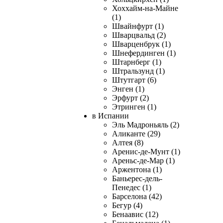
Хоххайм-на-Майне
(1)
Швайнфурт (1)
Шварцвальд (2)
Шварценбрук (1)
Шнефердинген (1)
Штарнберг (1)
Штральзунд (1)
Штутгарт (6)
Энген (1)
Эрфурт (2)
Этринген (1)
в Испании
Эль Мадроньяль (2)
Аликанте (29)
Алтея (8)
Аренис-де-Мунт (1)
Ареньс-де-Мар (1)
Аржентона (1)
Баньерес-дель-
Пенедес (1)
Барселона (42)
Бегур (4)
Бенаавис (12)