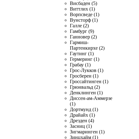
Висбаден (5)
Виттлих (1)
Ворпсведе (1)
Вунсторф (1)
Галле (2)
Гамбург (9)
Ганновер (2)
Гармиш-
Партенкирхе (2)
Гаутинг (1)
Гермеринг (1)
Грабау (1)
Грос-Лукков (1)
Гросберен (1)
Гроссайтинген (1)
Грюнвальд (2)
Денклинген (1)
Диссен-ам-Аммерзе
(1)
Дортмунд (1)
Драйайх (1)
Дрезден (4)
Засниц (1)
Зигмаринген (1)
Зинцхайм (1)