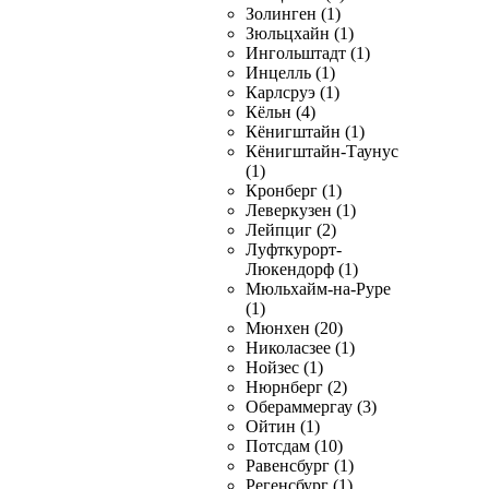
Золинген (1)
Зюльцхайн (1)
Ингольштадт (1)
Инцелль (1)
Карлсруэ (1)
Кёльн (4)
Кёнигштайн (1)
Кёнигштайн-Таунус
(1)
Кронберг (1)
Леверкузен (1)
Лейпциг (2)
Луфткурорт-
Люкендорф (1)
Мюльхайм-на-Руре
(1)
Мюнхен (20)
Николасзее (1)
Нойзес (1)
Нюрнберг (2)
Обераммергау (3)
Ойтин (1)
Потсдам (10)
Равенсбург (1)
Регенсбург (1)