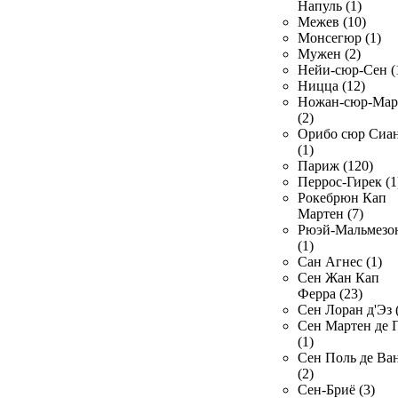
Напуль (1)
Межев (10)
Монсегюр (1)
Мужен (2)
Нейи-сюр-Сен (
Ницца (12)
Ножан-сюр-Ма
(2)
Орибо сюр Сиа
(1)
Париж (120)
Перрос-Гирек (1
Рокебрюн Кап
Мартен (7)
Рюэй-Мальмезо
(1)
Сан Агнес (1)
Сен Жан Кап
Ферра (23)
Сен Лоран д'Эз 
Сен Мартен де 
(1)
Сен Поль де Ва
(2)
Сен-Бриё (3)