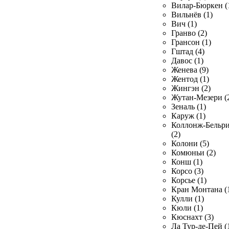
Вилар-Бюркен (
Вильнёв (1)
Вич (1)
Гранво (2)
Грансон (1)
Гштад (4)
Давос (1)
Женева (9)
Жентод (1)
Жингэн (2)
Жутан-Мезери (
Зеналь (1)
Каруж (1)
Коллонж-Бельр
(2)
Колони (5)
Комюньи (2)
Конш (1)
Корсо (3)
Корсье (1)
Кран Монтана (
Кулли (1)
Кюли (1)
Кюснахт (3)
Ла Тур-де-Пей (