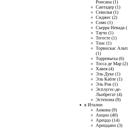
Ронсана (1)
Сантадер (1)
Севилья (1)
Сиджес (2)
Сомо (1)
Сьерра Невада (
Таучо (1)
Тегесте (1)
Тиас (1)
Торвискас Альт
(1)
Торревьеха (6)
Тосса де Мар (2)
Хавея (4)
Эль Дуке (1)
Эль Кабле (1)
Эль Рок (1)
Эсплугес-де-
Льобрегат (4)
Эстепона (9)
в Италии
Анкона (9)
Анцио (40)
Ареццо (14)
Ариццано (3)