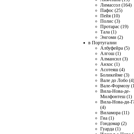
Лимассол (164)
Пафос (25)
Пейя (10)
Полис (3)
Протарас (19)
Тала (1)
Энгоми (2)
в Португалии
Албуфейра (5)
Алгош (1)
Алмансил (3)
Анхос (1)
Асотеяш (4)
Боликейме (3)
Вале до Лобо (4
Вале-Формозу (
Вила-Нова-де-
Милфонтеш (1)
Вила-Нова-ди-Г
(4)
Виламора (11)
Гиа (1)
Гондомар (2)
Гуарда (1)