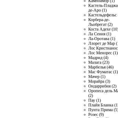
Кампоамор (1)
Кастель-Пладжа
де-Аро (1)
Кастельдефельс 
Корбера-де-
Льобрегат (2)
Коста Адехе (10
Ла Сения (1)
Ла-Оротава (1)
Ллорет де Мар (
Лос Кристианос 
Лос Менорес (1)
Мадрид (4)
Малага (23)
Марбелья (46)
Мас Фуматас (1)
Мачер (1)
Морайра (3)
Ондаррибия (2)
Оропеса дель М
(2)
Пау (1)
Плайя Бланка (1
Пунта Прима (5
Розес (9)