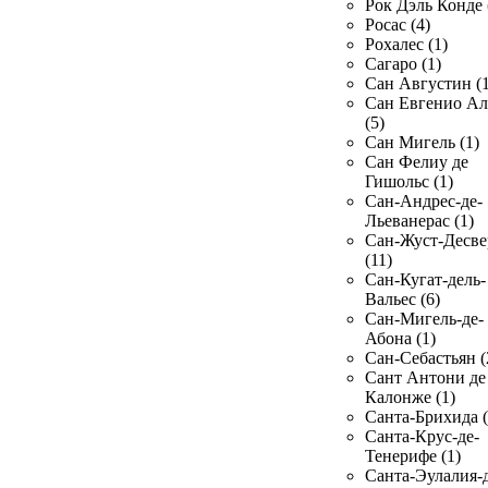
Рок Дэль Конде 
Росас (4)
Рохалес (1)
Сагаро (1)
Сан Августин (1
Сан Евгенио Ал
(5)
Сан Мигель (1)
Сан Фелиу де
Гишольс (1)
Сан-Андрес-де-
Льеванерас (1)
Сан-Жуст-Десве
(11)
Сан-Кугат-дель-
Вальес (6)
Сан-Мигель-де-
Абона (1)
Сан-Себастьян (
Сант Антони де
Калонже (1)
Санта-Брихида (
Санта-Крус-де-
Тенерифе (1)
Санта-Эулалия-д