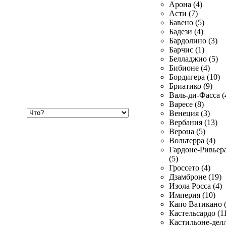
Арона (4)
Асти (7)
Бавено (5)
Бадези (4)
Бардолино (3)
Барчис (1)
Белладжио (5)
Бибионе (4)
Бордигера (10)
Бриатико (9)
Валь-ди-Фасса (
Варесе (8)
Хочу
Венеция (3)
купить
Вербания (13)
Верона (5)
Вольтерра (4)
Гардоне-Ривьер
(5)
Гроссето (4)
Дзамброне (19)
Изола Росса (4)
Империя (10)
Капо Ватикано (
Кастельсардо (1
Кастильоне-делл