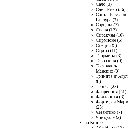
Сало (3)
Сан - Ремо (36)
Санта-Тереза-ди
Галлура (3)
Сарцана (7)
Сиена (12)
Сиракузы (10)
Сирмионе (6)
Специя (5)
Стреза (11)
Таормина (3)
Террачина (9)
Тосколано-
Мадерно (3)
Тринита-д' Агул
(8)
Тропеа (23)
Флоренция (51)
Фоллоника (3)
Форте дей Мар
(25)
Чезантико (7)
Чинкуале (2)
на Кипре
Айя-Напа (15)