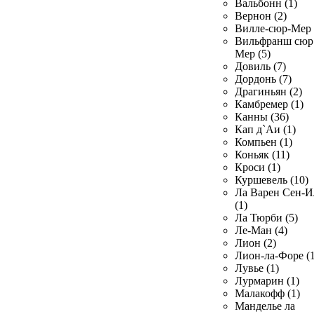
Вальбонн (1)
Вернон (2)
Вилле-сюр-Мер 
Вильфранш сюр
Мер (5)
Довиль (7)
Дордонь (7)
Драгиньян (2)
Камбремер (1)
Канны (36)
Кап д`Аи (1)
Компьен (1)
Коньяк (11)
Кроси (1)
Куршевель (10)
Ла Варен Сен-И
(1)
Ла Тюрби (5)
Ле-Ман (4)
Лион (2)
Лион-ла-Форе (1
Лувье (1)
Лурмарин (1)
Малакофф (1)
Манделье ла