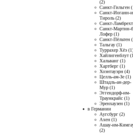
(2)
Санкт-Гильген (
Санкт-Иоганн-и
Тироль (2)
Санкт-Ламбрехт 
Санкт-Мартин-б
Лофер (1)
Санкт-Пёльтен (
Тальгау (1)
Туррахер Хёэ (1
Хайлигенблут (
Хальванг (1)
Хартберг (1)
Хоэнтауэрн (4)
Целль-ам-Зе (1)
Штадль-ан-дер-
Мур (1)
Эггендорф-им-
Траункрайс (1)
Эренхаузен (1)
в Германии
Аугсбург (2)
Ахен (1)
Ашау-им-Кимга
(2)