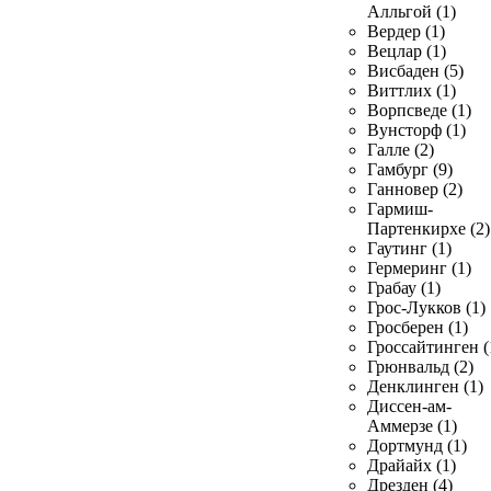
Алльгой (1)
Вердер (1)
Вецлар (1)
Висбаден (5)
Виттлих (1)
Ворпсведе (1)
Вунсторф (1)
Галле (2)
Гамбург (9)
Ганновер (2)
Гармиш-
Партенкирхе (2)
Гаутинг (1)
Гермеринг (1)
Грабау (1)
Грос-Лукков (1)
Гросберен (1)
Гроссайтинген (
Грюнвальд (2)
Денклинген (1)
Диссен-ам-
Аммерзе (1)
Дортмунд (1)
Драйайх (1)
Дрезден (4)