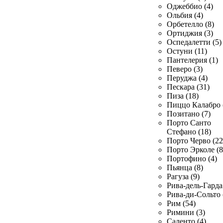
Оджеббио (4)
Ольбия (4)
Орбетелло (8)
Ортиджия (3)
Оспедалетти (5)
Остуни (11)
Пантелерия (1)
Певеро (3)
Перуджа (4)
Пескара (31)
Пиза (18)
Пиццо Калабро 
Позитано (7)
Порто Санто
Стефано (18)
Порто Черво (22
Порто Эрколе (8
Портофино (4)
Пьянца (8)
Рагуза (9)
Рива-дель-Гарда 
Рива-ди-Сольто 
Рим (54)
Римини (3)
Саленто (4)