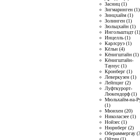
Засниц (1)
Зигмаринген (1)
Зинцхайм (1)
Золинген (1)
Зюльцхайн (1)
Ингольштадт (1
Инцелль (1)
Карлсруэ (1)
Кёльн (4)
Кёнигштайн (1)
Кёнигштайн-
Таунус (1)
Кронберг (1)
Леверкузен (1)
Лейпциг (2)
Луфткурорт-
Люкендорф (1)
Мюльхайм-на-Р
(1)
Мюнхен (20)
Николасзее (1)
Нойзес (1)
Нюрнберг (2)
Обераммергау (3
Ойтин (1)