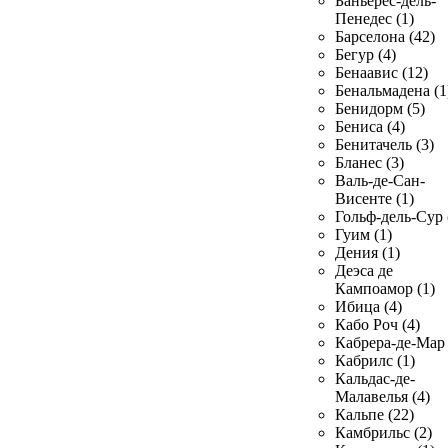
Баньерес-дель-
Пенедес (1)
Барселона (42)
Бегур (4)
Бенаавис (12)
Бенальмадена (1
Бенидорм (5)
Бениса (4)
Бенитачель (3)
Бланес (3)
Валь-де-Сан-
Висенте (1)
Гольф-дель-Сур 
Гуим (1)
Дения (1)
Деэса де
Кампоамор (1)
Ибица (4)
Кабо Роч (4)
Кабрера-де-Мар 
Кабрилс (1)
Кальдас-де-
Малавелья (4)
Кальпе (22)
Камбрильс (2)