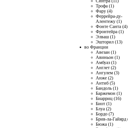
Синтра (11)
Трофа (1)
Фару (4)
Феррейра-ду-
Алентежу (1)
Фонте Санта (4)
Фронтейра (1)
Элваш (1)
Эшторил (13)
во Франции
Авезан (1)
Авиньон (1)
Амбуаз (1)
Англет (2)
Ангулем (3)
Анже (2)
Антиб (5)
Бандоль (1)
Баржемон (1)
Биарриц (16)
Биот (1)
Блуа (2)
Бордо (7)
Брив-ла-Гайярд 
Бюжа (1)