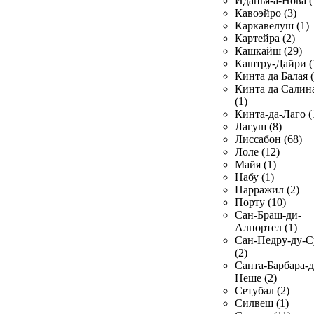
Иданья-а-Нова (
Кавоэйро (3)
Каркавелуш (1)
Картейра (2)
Кашкайш (29)
Каштру-Дайри (
Кинта да Балая (
Кинта да Салин
(1)
Кинта-да-Лаго (
Лагуш (8)
Лиссабон (68)
Лоле (12)
Майя (1)
Набу (1)
Парражил (2)
Порту (10)
Сан-Браш-ди-
Алпортел (1)
Сан-Педру-ду-С
(2)
Санта-Барбара-д
Неше (2)
Сетубал (2)
Силвеш (1)