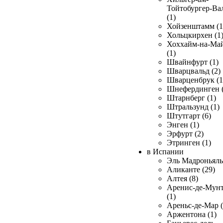
Тойтобургер-Ва
(1)
Хойзенштамм (1
Хольцкирхен (1
Хоххайм-на-Ма
(1)
Швайнфурт (1)
Шварцвальд (2)
Шварценбрук (1
Шнефердинген (
Штарнберг (1)
Штральзунд (1)
Штутгарт (6)
Энген (1)
Эрфурт (2)
Этринген (1)
в Испании
Эль Мадроньяль 
Аликанте (29)
Алтея (8)
Аренис-де-Мун
(1)
Ареньс-де-Мар (
Аржентона (1)