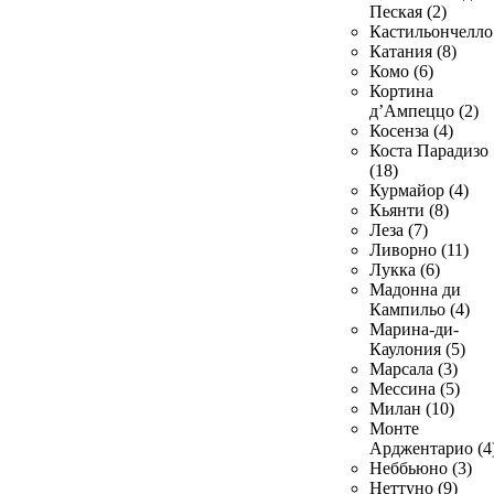
Пеская (2)
Кастильончелло 
Катания (8)
Комо (6)
Кортина
д’Ампеццо (2)
Косенза (4)
Коста Парадизо
(18)
Курмайор (4)
Кьянти (8)
Леза (7)
Ливорно (11)
Лукка (6)
Мадонна ди
Кампильо (4)
Марина-ди-
Каулония (5)
Марсала (3)
Мессина (5)
Милан (10)
Монте
Арджентарио (4
Неббьюно (3)
Неттуно (9)