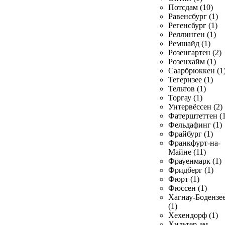
Потсдам (10)
Равенсбург (1)
Регенсбург (1)
Реллинген (1)
Ремшайд (1)
Розенгартен (2)
Розенхайм (1)
Саарбрюккен (1
Тегернзее (1)
Тельтов (1)
Торгау (1)
Унтервёссен (2)
Фатерштеттен (1
Фельдафинг (1)
Фрайбург (1)
Франкфурт-на-
Майне (11)
Фрауенмарк (1)
Фридберг (1)
Фюрт (1)
Фюссен (1)
Хагнау-Бодензе
(1)
Хехендорф (1)
Хильтер-ам-