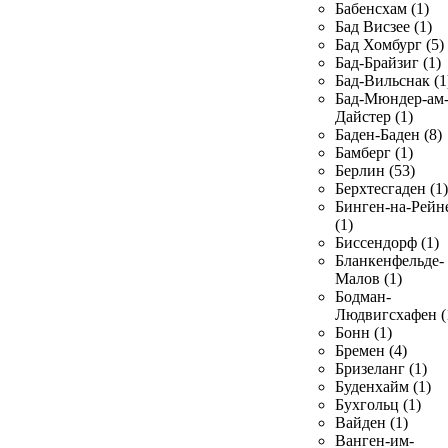
Бабенсхам (1)
Бад Висзее (1)
Бад Хомбург (5)
Бад-Брайзиг (1)
Бад-Вильснак (1
Бад-Мюндер-ам
Дайстер (1)
Баден-Баден (8)
Бамберг (1)
Берлин (53)
Берхтесгаден (1)
Бинген-на-Рейн
(1)
Биссендорф (1)
Бланкенфельде-
Малов (1)
Бодман-
Людвигсхафен (
Бонн (1)
Бремен (4)
Бризеланг (1)
Буденхайм (1)
Бухгольц (1)
Вайден (1)
Ванген-им-