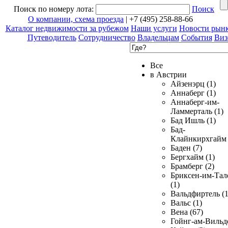
Поиск по номеру лота:
Поиск
О компании, схема проезда
| +7 (495) 258-88-66
Каталог недвижимости за рубежом
Наши услуги
Новости рын
Путеводитель
Сотрудничество
Владельцам
События
Виз
Все
в Австрии
Айзенэрц (1)
Аннаберг (1)
Аннаберг-им-
Ламмерталь (1)
Бад Ишль (1)
Бад-
Клайнкирхгайм 
Баден (7)
Бергхайм (1)
Брамберг (2)
Бриксен-им-Тал
(1)
Вальдфиртель (1
Вальс (1)
Вена (67)
Гойнг-ам-Вильд