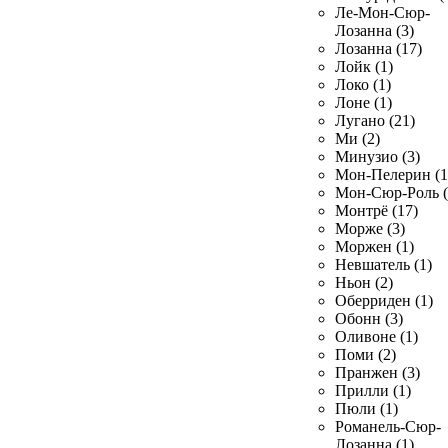
Ле-Мон-Сюр-
Лозанна (3)
Лозанна (17)
Лойк (1)
Локо (1)
Лоне (1)
Лугано (21)
Ми (2)
Минузио (3)
Мон-Пелерин (1
Мон-Сюр-Роль (
Монтрё (17)
Морже (3)
Моржен (1)
Невшатель (1)
Ньон (2)
Оберриден (1)
Обонн (3)
Оливоне (1)
Поми (2)
Пранжен (3)
Прилли (1)
Пюли (1)
Романель-Сюр-
Лозанна (1)