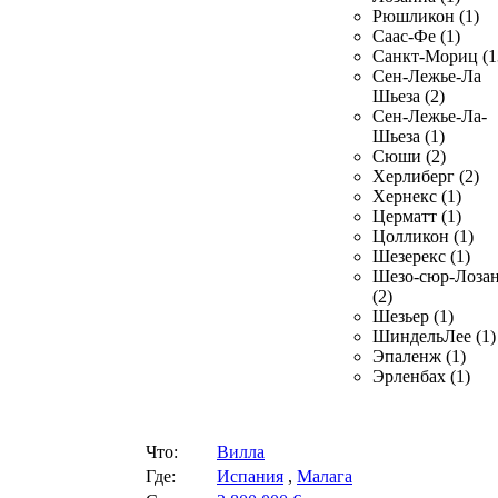
Рюшликон (1)
Саас-Фе (1)
Санкт-Мориц (1
Сен-Лежье-Ла
Шьеза (2)
Сен-Лежье-Ла-
Шьеза (1)
Сюши (2)
Херлиберг (2)
Хернекс (1)
Церматт (1)
Цолликон (1)
Шезерекс (1)
Шезо-сюр-Лоза
(2)
Шезьер (1)
ШиндельЛее (1)
Эпаленж (1)
Эрленбах (1)
Что:
Вилла
Где:
Испания
,
Малага