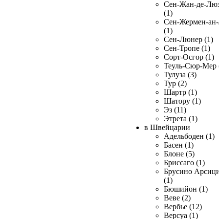
Сен-Жан-де-Лю
(1)
Сен-Жермен-ан
(1)
Сен-Люнер (1)
Сен-Тропе (1)
Сорт-Осгор (1)
Теуль-Сюр-Мер 
Тулуза (3)
Тур (2)
Шартр (1)
Шатору (1)
Эз (11)
Этрета (1)
в Швейцарии
Адельбоден (1)
Басен (1)
Блоне (5)
Бриссаго (1)
Брусино Арсиц
(1)
Бюшийон (1)
Веве (2)
Вербье (12)
Версуа (1)