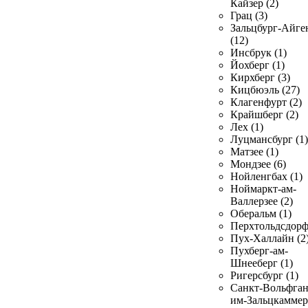
Кайзер (2)
Грац (3)
Зальцбург-Айге
(12)
Инсбрук (1)
Йохберг (1)
Кирхберг (3)
Кицбюэль (27)
Клагенфурт (2)
Крайшберг (2)
Лех (1)
Луцмансбург (1)
Матзее (1)
Мондзее (6)
Нойленгбах (1)
Ноймаркт-ам-
Валлерзее (2)
Оберальм (1)
Перхтольдсдорф
Пух-Халлайн (2
Пухберг-ам-
Шнееберг (1)
Ригерсбург (1)
Санкт-Вольфган
им-Зальцкаммер