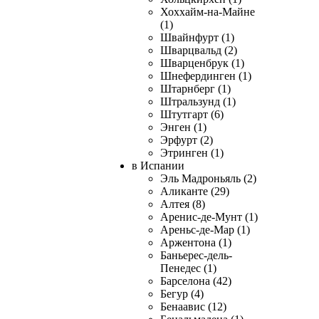
Хоххайм-на-Майне
(1)
Швайнфурт (1)
Шварцвальд (2)
Шварценбрук (1)
Шнефердинген (1)
Штарнберг (1)
Штральзунд (1)
Штутгарт (6)
Энген (1)
Эрфурт (2)
Этринген (1)
в Испании
Эль Мадроньяль (2)
Аликанте (29)
Алтея (8)
Аренис-де-Мунт (1)
Ареньс-де-Мар (1)
Аржентона (1)
Баньерес-дель-
Пенедес (1)
Барселона (42)
Бегур (4)
Бенаавис (12)