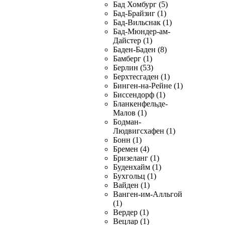
Бад Хомбург (5)
Бад-Брайзиг (1)
Бад-Вильснак (1)
Бад-Мюндер-ам-
Дайстер (1)
Баден-Баден (8)
Бамберг (1)
Берлин (53)
Берхтесгаден (1)
Бинген-на-Рейне (1)
Биссендорф (1)
Бланкенфельде-
Малов (1)
Бодман-
Людвигсхафен (1)
Бонн (1)
Бремен (4)
Бризеланг (1)
Буденхайм (1)
Бухгольц (1)
Вайден (1)
Ванген-им-Алльгой
(1)
Вердер (1)
Вецлар (1)