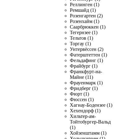
Реллинген (1)
Ремшайд (1)
Розенгартен (2)
Розенхайм (1)
Саарбрюккен (1)
Тегернзее (1)
Тельтов (1)
Торгау (1)
Унтервёссен (2)
Фатерштеттен (1)
Фельдафинг (1)
Фрайбург (1)
Франкфурт-на-
Майне (11)
Фрауенмарк (1)
Фридберг (1)
Фюрт (1)
Фюссен (1)
Хагнау-Бодензее (1)
Хехендорф (1)
Хильтер-ам-
Тойтобургер-Вальд
(1)
Хойзенштамм (1)
Хольцкирхен (1)