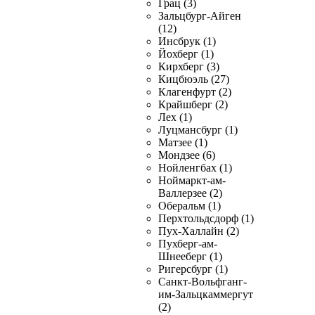
Грац (3)
Зальцбург-Айген
(12)
Инсбрук (1)
Йохберг (1)
Кирхберг (3)
Кицбюэль (27)
Клагенфурт (2)
Крайшберг (2)
Лех (1)
Луцмансбург (1)
Матзее (1)
Мондзее (6)
Нойленгбах (1)
Ноймаркт-ам-
Валлерзее (2)
Оберальм (1)
Перхтольдсдорф (1)
Пух-Халлайн (2)
Пухберг-ам-
Шнееберг (1)
Ригерсбург (1)
Санкт-Вольфганг-
им-Зальцкаммергут
(2)