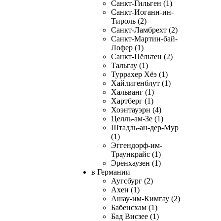
Санкт-Гильген (1)
Санкт-Иоганн-ин-
Тироль (2)
Санкт-Ламбрехт (2)
Санкт-Мартин-бай-
Лофер (1)
Санкт-Пёльтен (2)
Тальгау (1)
Туррахер Хёэ (1)
Хайлигенблут (1)
Хальванг (1)
Хартберг (1)
Хоэнтауэрн (4)
Целль-ам-Зе (1)
Штадль-ан-дер-Мур
(1)
Эггендорф-им-
Траункрайс (1)
Эренхаузен (1)
в Германии
Аугсбург (2)
Ахен (1)
Ашау-им-Кимгау (2)
Бабенсхам (1)
Бад Висзее (1)