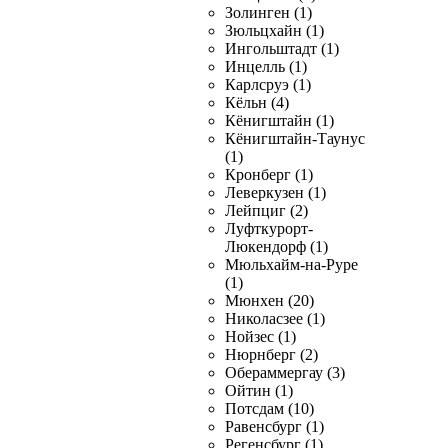
Золинген (1)
Зюльцхайн (1)
Ингольштадт (1)
Инцелль (1)
Карлсруэ (1)
Кёльн (4)
Кёнигштайн (1)
Кёнигштайн-Таунус
(1)
Кронберг (1)
Леверкузен (1)
Лейпциг (2)
Луфткурорт-
Люкендорф (1)
Мюльхайм-на-Руре
(1)
Мюнхен (20)
Николасзее (1)
Нойзес (1)
Нюрнберг (2)
Обераммергау (3)
Ойтин (1)
Потсдам (10)
Равенсбург (1)
Регенсбург (1)