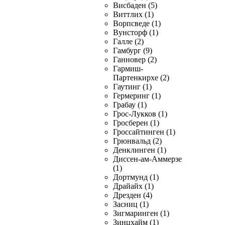
Висбаден (5)
Виттлих (1)
Ворпсведе (1)
Вунсторф (1)
Галле (2)
Гамбург (9)
Ганновер (2)
Гармиш-
Партенкирхе (2)
Гаутинг (1)
Гермеринг (1)
Грабау (1)
Грос-Лукков (1)
Гросберен (1)
Гроссайтинген (1)
Грюнвальд (2)
Денклинген (1)
Диссен-ам-Аммерзе
(1)
Дортмунд (1)
Драйайх (1)
Дрезден (4)
Засниц (1)
Зигмаринген (1)
Зинцхайм (1)