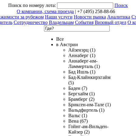
Поиск по номеру лота:
Поиск
О компании, схема проезда
| +7 (495) 258-88-66
ижимости за рубежом
Наши услуги
Новости рынка
Аналитика
Ст
дитель
Сотрудничество
Владельцам
События
Визовый отдел
О к
Все
в Австрии
Айзенэрц (1)
Аннаберг (1)
Аннаберг-им-
Ламмерталь (1)
Бад Ишль (1)
Бад-Клайнкирхгайм
(5)
Баден (7)
Бергхайм (1)
Брамберг (2)
Бриксен-им-Тале (1)
Вальдфиртель (1)
Вальс (1)
Вена (67)
Гойнг-ам-Вильден-
Кайзер (2)